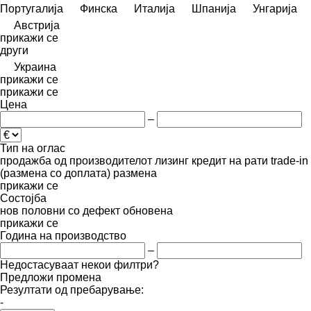
Португалија
Финска
Италија
Шпанија
Унгарија
Австрија
прикажи се
други
Украина
прикажи се
прикажи се
Цена
–
Тип на оглас
продажба
од производителот
лизинг
кредит
на рати
trade-in
(размена со доплата)
размена
прикажи се
Состојба
нов
половни
со дефект
обновена
прикажи се
Година на производство
–
Недостасуваат некои филтри?
Предложи промена
Резултати од пребарување:
-