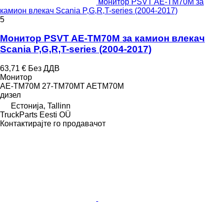
монитор PSVT AE-TM70M за
камион влекач Scania P,G,R,T-series (2004-2017)
5
Монитор PSVT AE-TM70M за камион влекач
Scania P,G,R,T-series (2004-2017)
63,71 €
Без ДДВ
Монитор
AE-TM70M 27-TM70MT AETM70M
дизел
Естонија, Tallinn
TruckParts Eesti OÜ
Контактирајте го продавачот