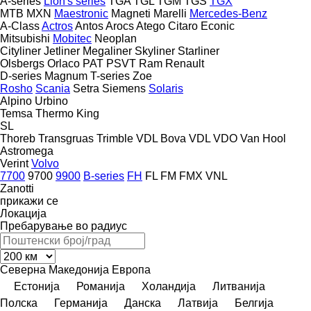
A-series
Lion's series
TGA
TGL
TGM
TGS
TGX
MTB
MXN
Maestronic
Magneti Marelli
Mercedes-Benz
A-Class
Actros
Antos
Arocs
Atego
Citaro
Econic
Mitsubishi
Mobitec
Neoplan
Cityliner
Jetliner
Megaliner
Skyliner
Starliner
Olsbergs
Orlaco
PAT
PSVT
Ram
Renault
D-series
Magnum
T-series
Zoe
Rosho
Scania
Setra
Siemens
Solaris
Alpino
Urbino
Temsa
Thermo King
SL
Thoreb
Transgruas
Trimble
VDL Bova
VDL
VDO
Van Hool
Astromega
Verint
Volvo
7700
9700
9900
B-series
FH
FL
FM
FMX
VNL
Zanotti
прикажи се
Локација
Пребарување во радиус
Северна Македонија
Европа
Естонија
Романија
Холандија
Литванија
Полска
Германија
Данска
Латвија
Белгија