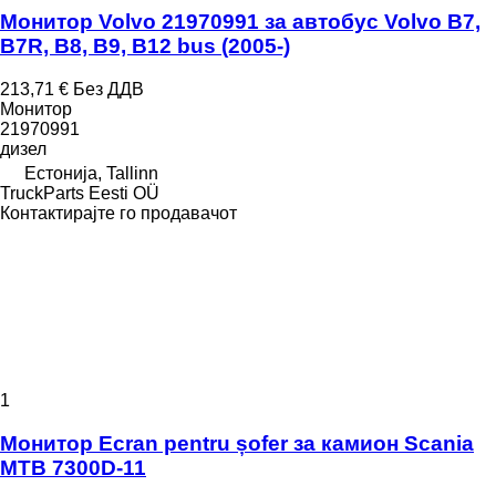
Монитор Volvo 21970991 за автобус Volvo B7,
B7R, B8, B9, B12 bus (2005-)
213,71 €
Без ДДВ
Монитор
21970991
дизел
Естонија, Tallinn
TruckParts Eesti OÜ
Контактирајте го продавачот
1
Монитор Ecran pentru șofer за камион Scania
MTB 7300D-11