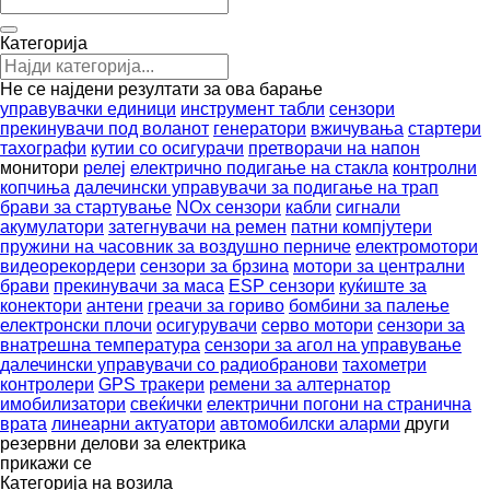
Категорија
Не се најдени резултати за ова барање
управувачки единици
инструмент табли
сензори
прекинувачи под воланот
генератори
вжичувања
стартери
тахографи
кутии со осигурачи
претворачи на напон
монитори
релеј
електрично подигање на стакла
контролни
копчиња
далечински управувачи за подигање на трап
брави за стартување
NOx сензори
кабли
сигнали
акумулатори
затегнувачи на ремен
патни компјутери
пружини на часовник за воздушно перниче
електромотори
видеорекордери
сензори за брзина
мотори за централни
брави
прекинувачи за маса
ESP сензори
куќиште за
конектори
антени
греачи за гориво
бомбини за палење
електронски плочи
осигурувачи
серво мотори
сензори за
внатрешна температура
сензори за агол на управување
далечински управувачи со радиобранови
тахометри
контролери
GPS тракери
ремени за алтернатор
имобилизатори
свеќички
електрични погони на странична
врата
линеарни актуатори
автомобилски аларми
други
резервни делови за електрика
прикажи се
Категорија на возила