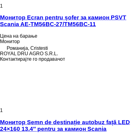
1
Монитор Ecran pentru șofer за камион PSVT
Scania AE-TM56BC-27/TM56BC-11
Цена на барање
Монитор
Романија, Cristesti
ROYAL DRU AGRO S.R.L.
Контактирајте го продавачот
1
Монитор Semn de destinație autobuz față LED
24×160 13.4″ pentru за камион Scania