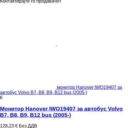
Контактирајте го продавачот
монитор Hanover IWO19407 за
автобус Volvo B7, B8, B9, B12 bus (2005-)
6
Монитор Hanover IWO19407 за автобус Volvo
B7, B8, B9, B12 bus (2005-)
128,23 €
Без ДДВ