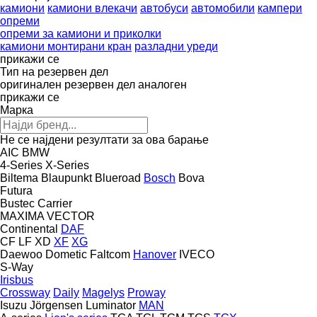
камиони
камиони влекачи
автобуси
автомобили
кампери
опреми
опреми за камиони и приколки
камиони монтирани кран
разладни уреди
прикажи се
Тип на резервен дел
оригинален резервен дел
аналоген
прикажи се
Марка
Не се најдени резултати за ова барање
AIC
BMW
4-Series
X-Series
Biltema
Blaupunkt
Blueroad
Bosch
Bova
Futura
Bustec
Carrier
MAXIMA
VECTOR
Continental
DAF
CF
LF
XD
XF
XG
Daewoo
Dometic
Faltcom
Hanover
IVECO
S-Way
Irisbus
Crossway
Daily
Magelys
Proway
Isuzu
Jörgensen
Luminator
MAN