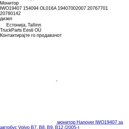
Монитор
IWO19407 154094 OL016A 19407002007 20767701
20780142
дизел
Естонија, Tallinn
TruckParts Eesti OÜ
Контактирајте го продавачот
монитор Hanover IWO19407 за
автобус Volvo B7, B8, B9, B12 (2005-)