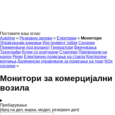
Поставете ваш оглас
Autoline
»
Резервни делови
»
Електрики
»
Монитори
Управувачки единици
Инструмент табли
Сензори
Прекинувачи под воланот
Генератори
Вжичувања
Тахографи
Кутии со осигурачи
Стартери
Претворачи на
напон
Релеј
Електрично подигање на стакла
Контролни
копчиња
Далечински управувачи за подигање на трап
NOx
сензори
»
Монитори за комерцијални
возила
Пребарување
(број на дел, марка, модел, резервен дел)