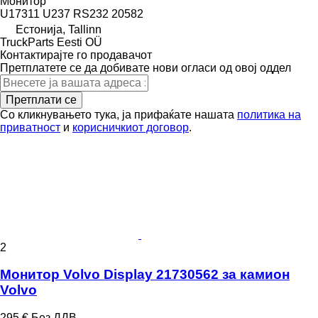
Монитор
U17311 U237 RS232 20582
Естонија, Tallinn
TruckParts Eesti OÜ
Контактирајте го продавачот
Претплатете се да добивате нови огласи од овој оддел
Претплати се
Со кликнувањето тука, ја прифаќате нашата
политика на
приватност
и
корисничкиот договор
.
2
Монитор Volvo Display 21730562 за камион
Volvo
295 €
Без ДДВ