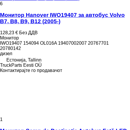
6
Монитор Hanover IWO19407 за автобус Volvo
B7, B8, B9, B12 (2005-)
128,23 €
Без ДДВ
Монитор
IWO19407 154094 OL016A 19407002007 20767701
20780142
дизел
Естонија, Tallinn
TruckParts Eesti OÜ
Контактирајте го продавачот
1