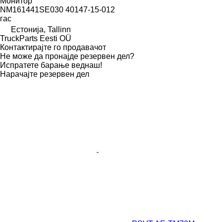
Монитор
NM161441SE030 40147-15-012
гас
Естонија, Tallinn
TruckParts Eesti OÜ
Контактирајте го продавачот
Не може да пронајде резервен дел?
Испратете барање веднаш!
Нарачајте резервен дел