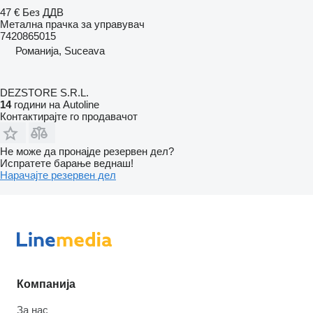
47 €
Без ДДВ
Метална прачка за управувач
7420865015
Романија, Suceava
DEZSTORE S.R.L.
14
години на Autoline
Контактирајте го продавачот
Не може да пронајде резервен дел?
Испратете барање веднаш!
Нарачајте резервен дел
Компанија
За нас