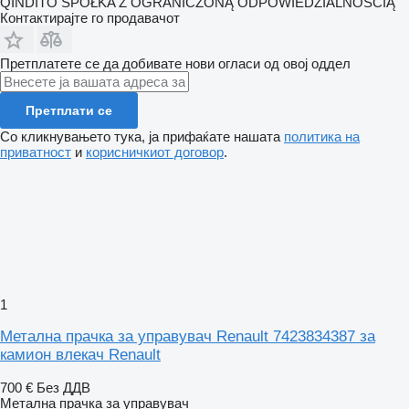
QINDITO SPÓŁKA Z OGRANICZONĄ ODPOWIEDZIALNOŚCIĄ
Контактирајте го продавачот
Претплатете се да добивате нови огласи од овој оддел
Претплати се
Со кликнувањето тука, ја прифаќате нашата
политика на
приватност
и
корисничкиот договор
.
1
Метална прачка за управувач Renault 7423834387 за
камион влекач Renault
700 €
Без ДДВ
Метална прачка за управувач