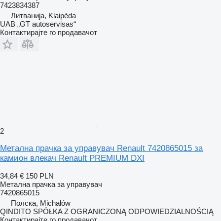
7423834387
Литванија, Klaipėda
UAB „GT autoservisas“
Контактирајте го продавачот
2
Метална прачка за управувач Renault 7420865015 за
камион влекач Renault PREMIUM DXI
34,84 €
150 PLN
Метална прачка за управувач
7420865015
Полска, Michałów
QINDITO SPÓŁKA Z OGRANICZONĄ ODPOWIEDZIALNOŚCIĄ
Контактирајте го продавачот