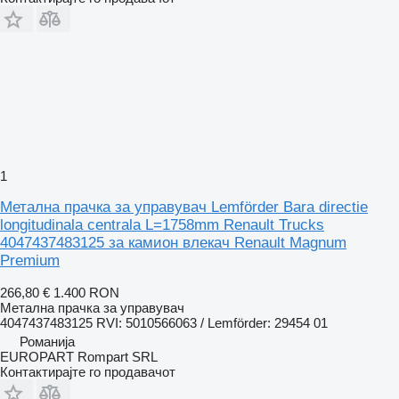
1
Метална прачка за управувач Lemförder Bara directie
longitudinala centrala L=1758mm Renault Trucks
4047437483125 за камион влекач Renault Magnum
Premium
266,80 €
1.400 RON
Метална прачка за управувач
4047437483125 RVI: 5010566063 / Lemförder: 29454 01
Романија
EUROPART Rompart SRL
Контактирајте го продавачот