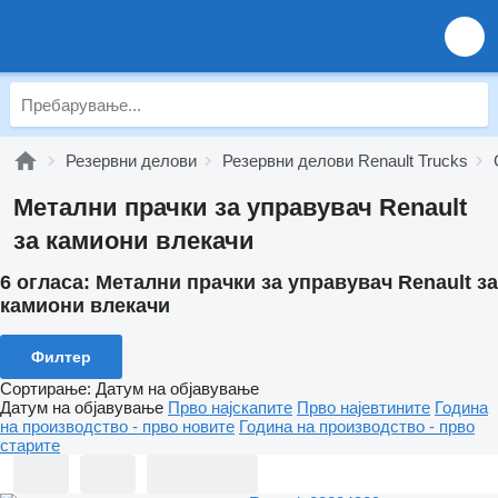
Резервни делови
Резервни делови Renault Trucks
Метални прачки за управувач Renault
за камиони влекачи
6 огласа:
Метални прачки за управувач Renault за
камиони влекачи
Филтер
Сортирање
:
Датум на објавување
Датум на објавување
Прво најскапите
Прво најевтините
Година
на производство - прво новите
Година на производство - прво
старите