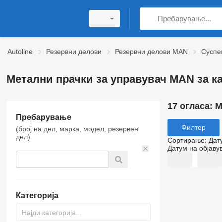
Autoline
Резервни делови
Резервни делови MAN
Суспе
Метални прачки за управувач MAN за к
17 огласа:
М
Пребарување
Филтер
(број на дел, марка, модел, резервен
дел)
Сортирање
:
Дат
Датум на објаву
Категорија