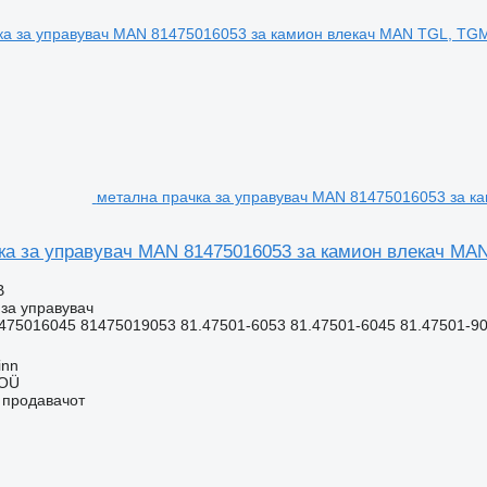
метална прачка за управувач MAN 81475016053 за к
ка за управувач MAN 81475016053 за камион влекач MAN
В
за управувач
475016045 81475019053 81.47501-6053 81.47501-6045 81.47501-90
inn
 OÜ
о продавачот