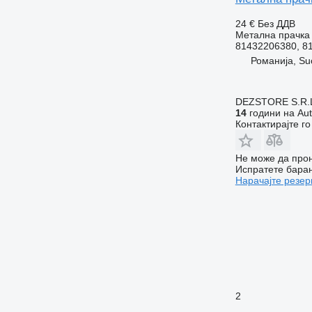
24 €
Без ДДВ
Метална прачка 
81432206380, 8
Романија, Su
DEZSTORE S.R.
14
години на Aut
Контактирајте г
Не може да прон
Испратете бара
Нарачајте резер
2