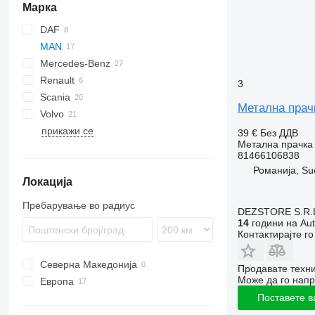
Марка
DAF
MAN
CF
EuroCargo
Mercedes-Benz
XF
Eurotrakker
TGA
Renault
Stralis
TGL
A-Class
3
Scania
TGM
Actros
Magnum
Метална прач
Volvo
TGS
Antos
Premium
P-series
прикажи се
TGX
Arocs
R-series
FH
39 €
Без ДДВ
Метална прачка 
Atego
FM
81466106838
Axor
FMX
Романија, Su
Локација
Econic
VNL
Пребарување во радиус
DEZSTORE S.R.
14
години на Aut
Контактирајте г
Северна Македонија
Продавате техни
Може да го напр
Европа
Поставете в
Романија