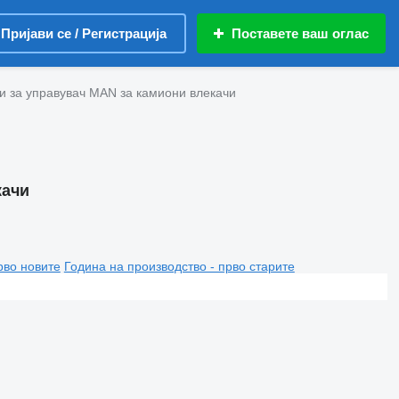
Пријави се / Регистрација
Поставете ваш оглас
и за управувач MAN за камиони влекачи
качи
рво новите
Година на производство - прво старите