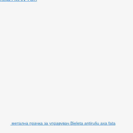
метална прачка за управувач Bieleta antiruliu axa fata