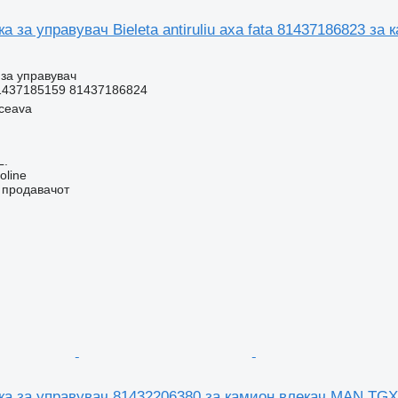
а за управувач Bieleta antiruliu axa fata 81437186823 з
за управувач
1437185159 81437186824
ceava
L.
oline
о продавачот
ка за управувач 81432206380 за камион влекач MAN TGX