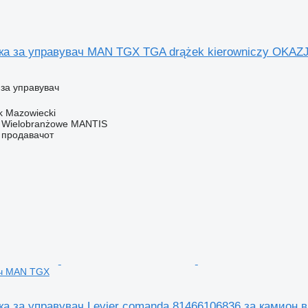
ка за управувач MAN TGX TGA drążek kierowniczy OKAZJA
за управувач
k Mazowiecki
o Wielobranżowe MANTIS
о продавачот
ач MAN TGX
ка за управувач Levier comanda 81466106836 за камион