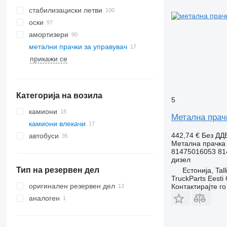
стабилизациски летви
оски
амортизери
метални прачки за управувач
прикажи се
Категорија на возила
5
камиони
Метална прач
камиони влекачи
442,74 €
Без ДД
автобуси
Метална прачка 
81475016053 81
дизел
Тип на резервен дел
Естонија, Tall
TruckParts Eesti
оригинален резервен дел
Контактирајте г
аналоген