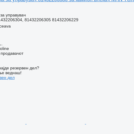
за управувач
1432206304, 81432206305 81432206229
ceava
L.
oline
о продавачот
ајде резервен дел?
ње веднаш!
вен дел