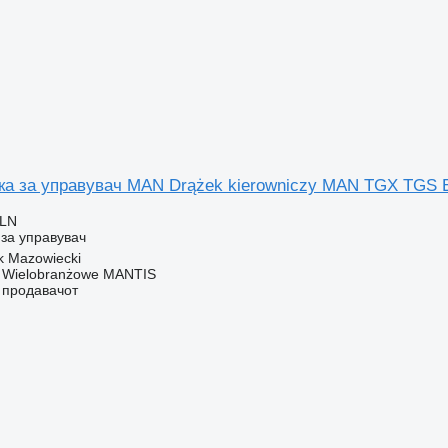
ка за управувач MAN Drążek kierowniczy MAN TGX TGS 
PLN
за управувач
k Mazowiecki
o Wielobranżowe MANTIS
о продавачот