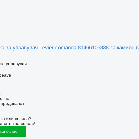
ка за управувач Levier comanda 81466106838 за камион
за управувач
ceava
L.
oline
о продавачот
ка или возила?
авите тоа со нас!
аш оглас