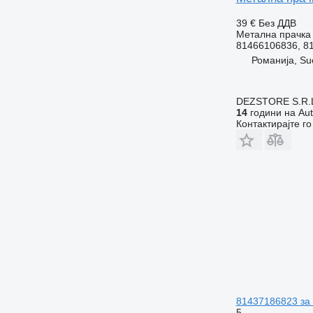
39 €
Без ДДВ
Метална прачка 
81466106836, 8
Романија, Su
DEZSTORE S.R.
14
години на Aut
Контактирајте г
81437186823 за
5