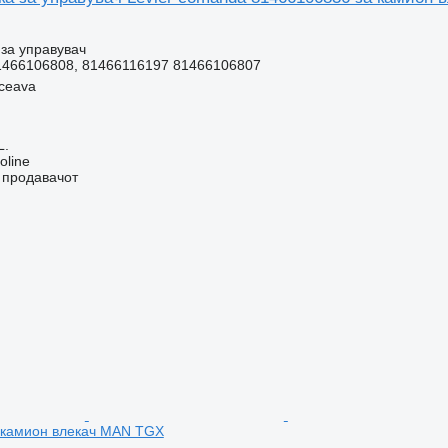
за управувач
1466106808, 81466116197 81466106807
ceava
L.
oline
о продавачот
 камион влекач MAN TGX