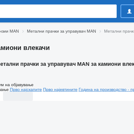
нзии MAN
Метални прачки за управувач MAN
Метални прачк
амиони влекачи
етални прачки за управувач MAN за камиони вле
ум на објавување
вање
Прво најскапите
Прво најевтините
Година на производство - п