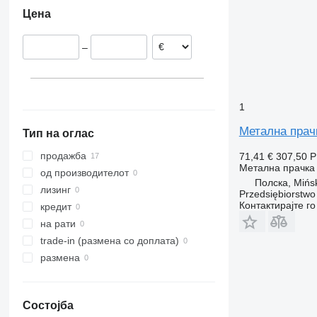
Полска
Цена
Естонија
–
1
Метална прач
Тип на оглас
продажба
71,41 €
307,50 
Метална прачка 
од производителот
Полска, Mińs
лизинг
Przedsiębiorstw
Контактирајте г
кредит
на рати
trade-in (размена со доплата)
размена
Состојба