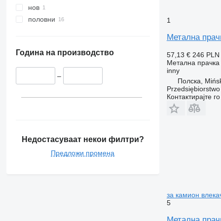
нов
половни
1
Метална прач
Година на производство
57,13 €
246 PLN
Метална прачка 
inny
–
Полска, Mińs
Przedsiębiorstw
Контактирајте г
Недостасуваат некои филтри?
Предложи промена
за камион влек
5
Метална прач