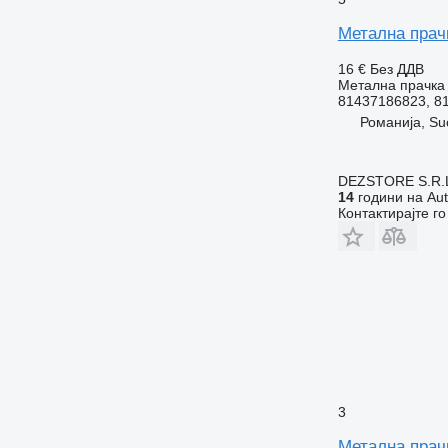
Метална прачк
16 €
Без ДДВ
Метална прачка 
81437186823, 8
Романија, Su
DEZSTORE S.R.
14
години на Aut
Контактирајте г
3
Метална прач