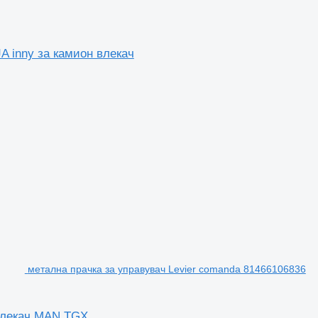
 inny за камион влекач
метална прачка за управувач Levier comanda 81466106836
 влекач MAN TGX