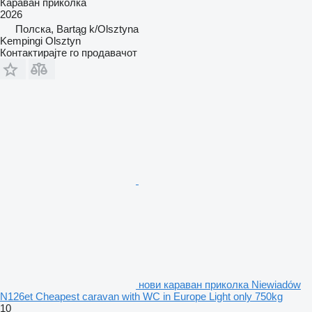
Караван приколка
2026
Полска, Bartąg k/Olsztyna
Kempingi Olsztyn
Контактирајте го продавачот
нови караван приколка Niewiadów
N126et Cheapest caravan with WC in Europe Light only 750kg
10