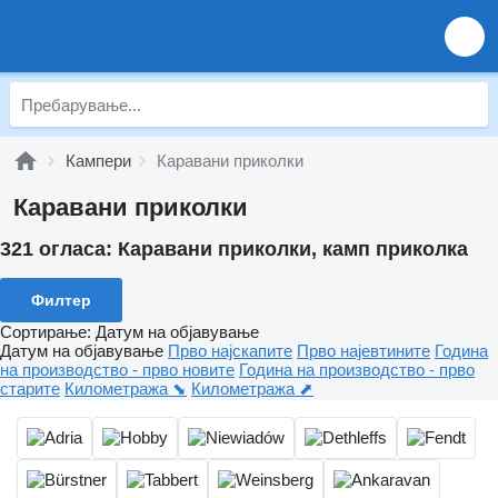
Кампери
Каравани приколки
Каравани приколки
321 огласа:
Каравани приколки, камп приколка
Филтер
Сортирање
:
Датум на објавување
Датум на објавување
Прво најскапите
Прво најевтините
Година
на производство - прво новите
Година на производство - прво
старите
Километража ⬊
Километража ⬈