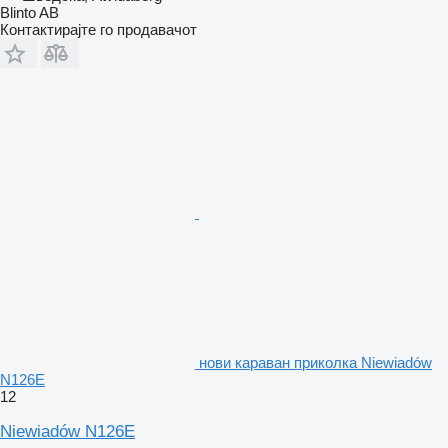
Blinto AB
Контактирајте го продавачот
нови караван приколка Niewiadów
N126E
12
Niewiadów N126E