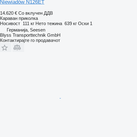
Niewiadów N126ET
14.620 €
Со вклучен ДДВ
Караван приколка
Носивост
111 кг
Нето тежина
639 кг
Оски
1
Германија, Seesen
Blyss Transporttechnik GmbH
Контактирајте го продавачот