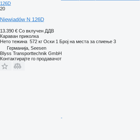
126D
20
Niewiadów N 126D
13.390 €
Со вклучен ДДВ
Караван приколка
Нето тежина
572 кг
Оски
1
Број на места за спиење
3
Германија, Seesen
Blyss Transporttechnik GmbH
Контактирајте го продавачот