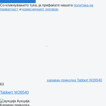
Со кликнувањето тука, ја прифаќате нашата
политика на
приватност
и
корисничкиот договор
.
караван приколка Tabbert W26540
63
Tabbert W26540
Аукција
Караван приколка