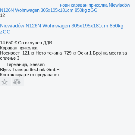
нови караван приколка Niewiadów
N126N Wohnwagen 305x195x181cm 850kg zGG
12
Niewiadów N126N Wohnwagen 305x195x181cm 850kg
zGG
14.650 €
Со вклучен ДДВ
Караван приколка
Носивост
121 кг
Нето тежина
729 кг
Оски
1
Број на места за
спиење
3
Германија, Seesen
Blyss Transporttechnik GmbH
Контактирајте го продавачот