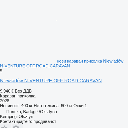
нови караван приколка Niewiadów
N-VENTURE OFF ROAD CARAVAN
9
Niewiadów N-VENTURE OFF ROAD CARAVAN
9.940 €
Без ДДВ
Караван приколка
2026
Носивост
400 кг
Нето тежина
600 кг
Оски
1
Полска, Bartąg k/Olsztyna
Kempingi Olsztyn
Контактирајте го продавачот