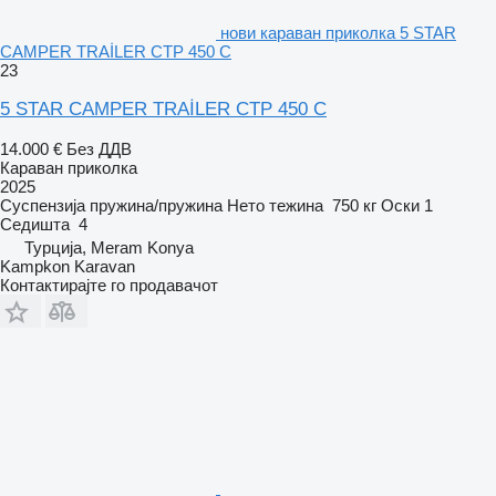
нови караван приколка 5 STAR
CAMPER TRAİLER CTP 450 C
23
5 STAR CAMPER TRAİLER CTP 450 C
14.000 €
Без ДДВ
Караван приколка
2025
Суспензија
пружина/пружина
Нето тежина
750 кг
Оски
1
Седишта
4
Турција, Meram Konya
Kampkon Karavan
Контактирајте го продавачот