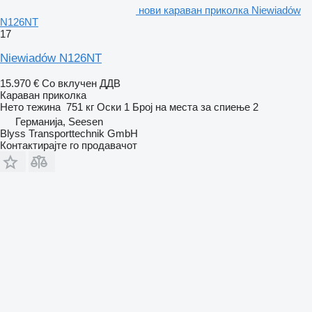
нови караван приколка Niewiadów
N126NT
17
Niewiadów N126NT
15.970 €
Со вклучен ДДВ
Караван приколка
Нето тежина
751 кг
Оски
1
Број на места за спиење
2
Германија, Seesen
Blyss Transporttechnik GmbH
Контактирајте го продавачот