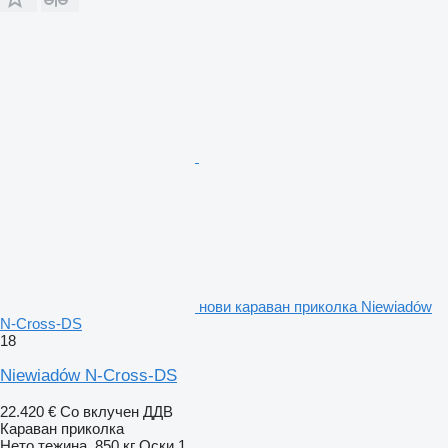
нови караван приколка Niewiadów
N-Cross-DS
18
Niewiadów N-Cross-DS
22.420 €
Со вклучен ДДВ
Караван приколка
Нето тежина
850 кг
Оски
1