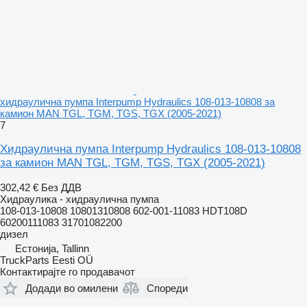
хидраулична пумпа Interpump Hydraulics 108-013-10808 за
камион MAN TGL, TGM, TGS, TGX (2005-2021)
7
Хидраулична пумпа Interpump Hydraulics 108-013-10808
за камион MAN TGL, TGM, TGS, TGX (2005-2021)
302,42 €
Без ДДВ
Хидраулика - хидраулична пумпа
108-013-10808 10801310808 602-001-11083 HDT108D
60200111083 31701082200
дизел
Естонија, Tallinn
TruckParts Eesti OÜ
Контактирајте го продавачот
Додади во омилени
Спореди