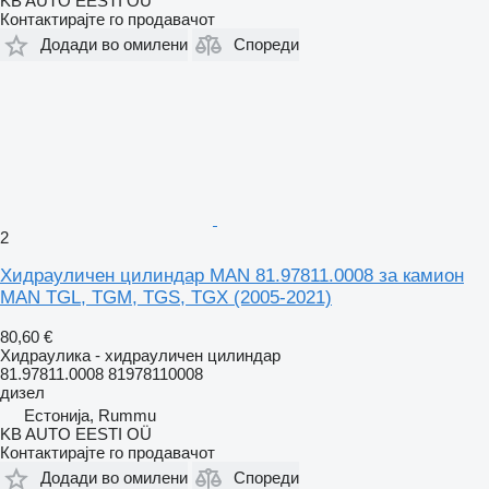
KB AUTO EESTI OÜ
Контактирајте го продавачот
Додади во омилени
Спореди
2
Хидрауличен цилиндар MAN 81.97811.0008 за камион
MAN TGL, TGM, TGS, TGX (2005-2021)
80,60 €
Хидраулика - хидрауличен цилиндар
81.97811.0008 81978110008
дизел
Естонија, Rummu
KB AUTO EESTI OÜ
Контактирајте го продавачот
Додади во омилени
Спореди