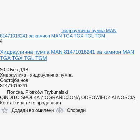
хидраулична пумпа MAN
81471016241 за камион MAN TGA TGX TGL TGM
4
Хидраулична пумпа MAN 81471016241 за камион MAN
TGA TGX TGL TGM
90 €
Без ДДВ
Хидраулика - хидраулична пумпа
Состојба
нов
81471016241
Полска, Piotrków Trybunalski
QINDITO SPÓŁKA Z OGRANICZONĄ ODPOWIEDZIALNOŚCIĄ
Контактирајте го продавачот
Додади во омилени
Спореди