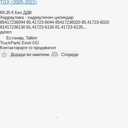
TGX (2005-2021)
69,35 €
Без ДДВ
Хидраулика - хидрауличен цилиндар
85417236044 85.41723-6044 85417236020 85.41723-6020
81417236130 81.41723-6130 81.41723-6135...
дизел
Естонија, Tallinn
TruckParts Eesti OÜ
Контактирајте го продавачот
Додади во омилени
Спореди