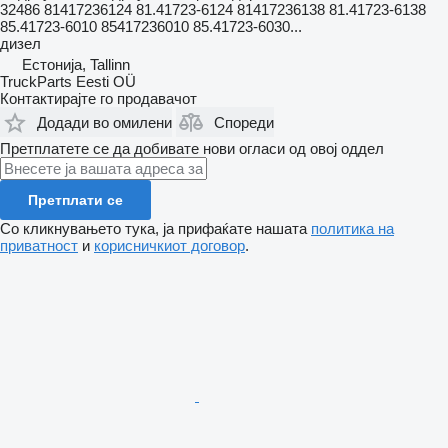
32486 81417236124 81.41723-6124 81417236138 81.41723-6138
85.41723-6010 85417236010 85.41723-6030...
дизел
Естонија, Tallinn
TruckParts Eesti OÜ
Контактирајте го продавачот
Додади во омилени
Спореди
Претплатете се да добивате нови огласи од овој оддел
Претплати се
Со кликнувањето тука, ја прифаќате нашата
политика на
приватност
и
корисничкиот договор
.