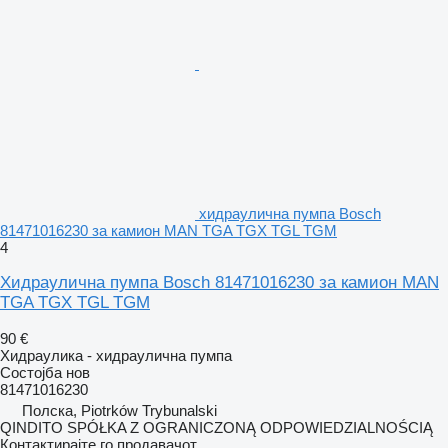
хидраулична пумпа Bosch
81471016230 за камион MAN TGA TGX TGL TGM
4
Хидраулична пумпа Bosch 81471016230 за камион MAN
TGA TGX TGL TGM
90 €
Хидраулика - хидраулична пумпа
Состојба
нов
81471016230
Полска, Piotrków Trybunalski
QINDITO SPÓŁKA Z OGRANICZONĄ ODPOWIEDZIALNOŚCIĄ
Контактирајте го продавачот