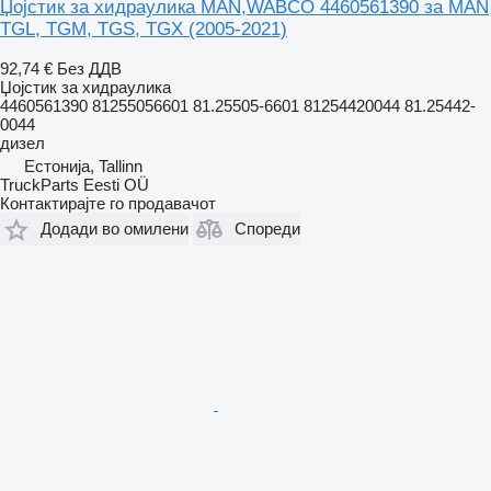
Џојстик за хидраулика MAN,WABCO 4460561390 за MAN
TGL, TGM, TGS, TGX (2005-2021)
92,74 €
Без ДДВ
Џојстик за хидраулика
4460561390 81255056601 81.25505-6601 81254420044 81.25442-
0044
дизел
Естонија, Tallinn
TruckParts Eesti OÜ
Контактирајте го продавачот
Додади во омилени
Спореди