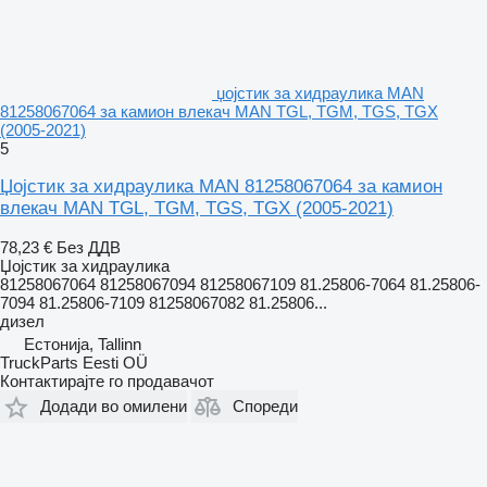
џојстик за хидраулика MAN
81258067064 за камион влекач MAN TGL, TGM, TGS, TGX
(2005-2021)
5
Џојстик за хидраулика MAN 81258067064 за камион
влекач MAN TGL, TGM, TGS, TGX (2005-2021)
78,23 €
Без ДДВ
Џојстик за хидраулика
81258067064 81258067094 81258067109 81.25806-7064 81.25806-
7094 81.25806-7109 81258067082 81.25806...
дизел
Естонија, Tallinn
TruckParts Eesti OÜ
Контактирајте го продавачот
Додади во омилени
Спореди