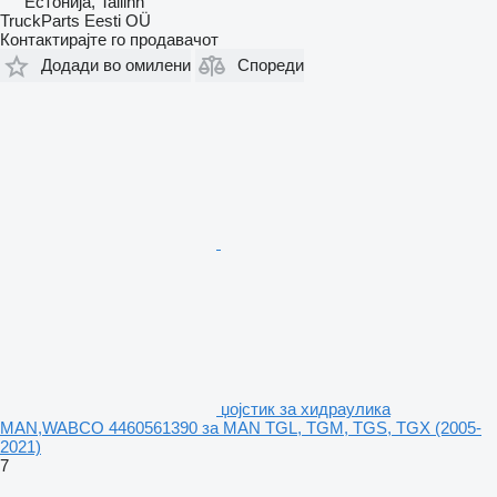
Естонија, Tallinn
TruckParts Eesti OÜ
Контактирајте го продавачот
Додади во омилени
Спореди
џојстик за хидраулика
MAN,WABCO 4460561390 за MAN TGL, TGM, TGS, TGX (2005-
2021)
7