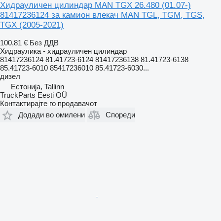
Хидрауличен цилиндар MAN TGX 26.480 (01.07-)
81417236124 за камион влекач MAN TGL, TGM, TGS,
TGX (2005-2021)
100,81 €
Без ДДВ
Хидраулика - хидрауличен цилиндар
81417236124 81.41723-6124 81417236138 81.41723-6138
85.41723-6010 85417236010 85.41723-6030...
дизел
Естонија, Tallinn
TruckParts Eesti OÜ
Контактирајте го продавачот
Додади во омилени
Спореди