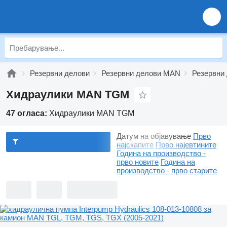
Резервни делови
Резервни делови MAN
Резервни
Хидраулики MAN TGM
47 огласа:
Хидраулики MAN TGM
Датум на објавување
Прво
најскапите
Прво најевтините
Година на производство -
прво новите
Година на
производство - прво старите