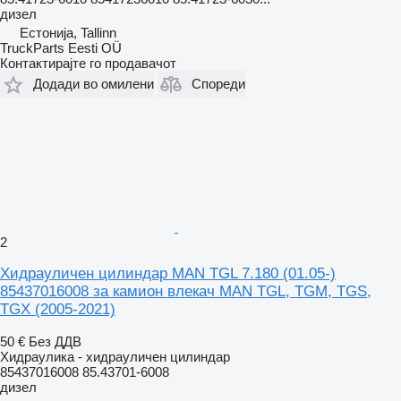
дизел
Естонија, Tallinn
TruckParts Eesti OÜ
Контактирајте го продавачот
Додади во омилени
Спореди
2
Хидрауличен цилиндар MAN TGL 7.180 (01.05-)
85437016008 за камион влекач MAN TGL, TGM, TGS,
TGX (2005-2021)
50 €
Без ДДВ
Хидраулика - хидрауличен цилиндар
85437016008 85.43701-6008
дизел