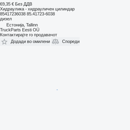
69,35 €
Без ДДВ
Хидраулика - хидрауличен цилиндар
85417236038 85.41723-6038
дизел
Естонија, Tallinn
TruckParts Eesti OÜ
Контактирајте го продавачот
Додади во омилени
Спореди