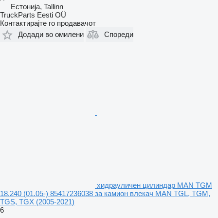
Естонија, Tallinn
TruckParts Eesti OÜ
Контактирајте го продавачот
Додади во омилени
Спореди
хидрауличен цилиндар MAN TGM
18.240 (01.05-) 85417236038 за камион влекач MAN TGL, TGM,
TGS, TGX (2005-2021)
6