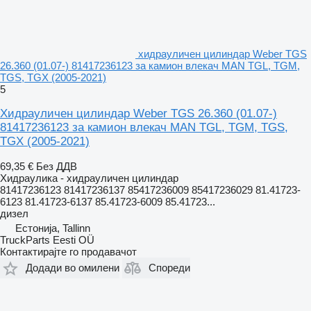
хидрауличен цилиндар Weber TGS
26.360 (01.07-) 81417236123 за камион влекач MAN TGL, TGM,
TGS, TGX (2005-2021)
5
Хидрауличен цилиндар Weber TGS 26.360 (01.07-)
81417236123 за камион влекач MAN TGL, TGM, TGS,
TGX (2005-2021)
69,35 €
Без ДДВ
Хидраулика - хидрауличен цилиндар
81417236123 81417236137 85417236009 85417236029 81.41723-
6123 81.41723-6137 85.41723-6009 85.41723...
дизел
Естонија, Tallinn
TruckParts Eesti OÜ
Контактирајте го продавачот
Додади во омилени
Спореди