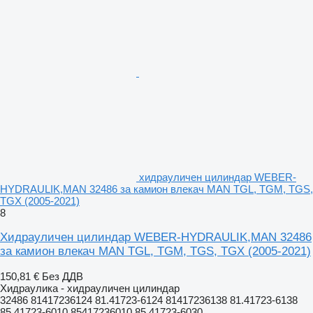
хидрауличен цилиндар WEBER-
HYDRAULIK,MAN 32486 за камион влекач MAN TGL, TGM, TGS,
TGX (2005-2021)
8
Хидрауличен цилиндар WEBER-HYDRAULIK,MAN 32486
за камион влекач MAN TGL, TGM, TGS, TGX (2005-2021)
150,81 €
Без ДДВ
Хидраулика - хидрауличен цилиндар
32486 81417236124 81.41723-6124 81417236138 81.41723-6138
85.41723-6010 85417236010 85.41723-6030...