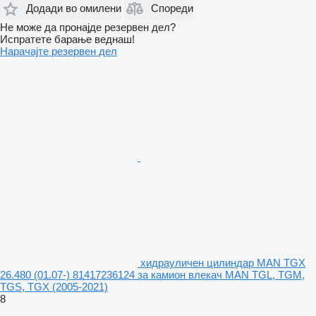
Додади во омилени
Спореди
Не може да пронајде резервен дел?
Испратете барање веднаш!
Нарачајте резервен дел
хидрауличен цилиндар MAN TGX
26.480 (01.07-) 81417236124 за камион влекач MAN TGL, TGM,
TGS, TGX (2005-2021)
8