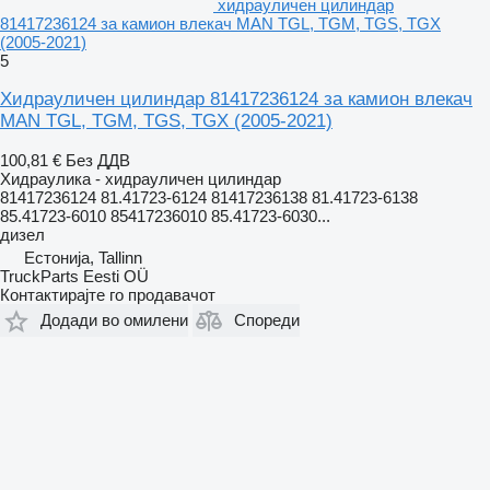
хидрауличен цилиндар
81417236124 за камион влекач MAN TGL, TGM, TGS, TGX
(2005-2021)
5
Хидрауличен цилиндар 81417236124 за камион влекач
MAN TGL, TGM, TGS, TGX (2005-2021)
100,81 €
Без ДДВ
Хидраулика - хидрауличен цилиндар
81417236124 81.41723-6124 81417236138 81.41723-6138
85.41723-6010 85417236010 85.41723-6030...
дизел
Естонија, Tallinn
TruckParts Eesti OÜ
Контактирајте го продавачот
Додади во омилени
Спореди