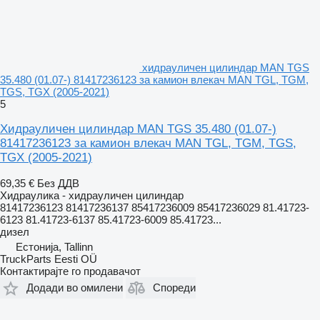
хидрауличен цилиндар MAN TGS
35.480 (01.07-) 81417236123 за камион влекач MAN TGL, TGM,
TGS, TGX (2005-2021)
5
Хидрауличен цилиндар MAN TGS 35.480 (01.07-)
81417236123 за камион влекач MAN TGL, TGM, TGS,
TGX (2005-2021)
69,35 €
Без ДДВ
Хидраулика - хидрауличен цилиндар
81417236123 81417236137 85417236009 85417236029 81.41723-
6123 81.41723-6137 85.41723-6009 85.41723...
дизел
Естонија, Tallinn
TruckParts Eesti OÜ
Контактирајте го продавачот
Додади во омилени
Спореди