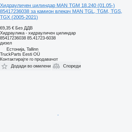
Хидрауличен цилиндар MAN TGM 18.240 (01.05-)
85417236038 за камион влекач MAN TGL, TGM, TGS,
TGX (2005-2021)
69,35 €
Без ДДВ
Хидраулика - хидрауличен цилиндар
85417236038 85.41723-6038
дизел
Естонија, Tallinn
TruckParts Eesti OÜ
Контактирајте го продавачот
Додади во омилени
Спореди