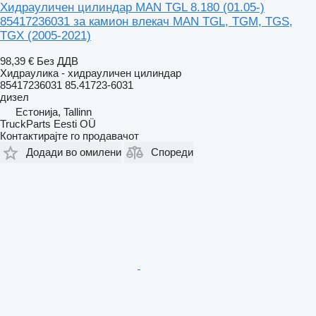
Хидрауличен цилиндар MAN TGL 8.180 (01.05-)
85417236031 за камион влекач MAN TGL, TGM, TGS,
TGX (2005-2021)
98,39 €
Без ДДВ
Хидраулика - хидрауличен цилиндар
85417236031 85.41723-6031
дизел
Естонија, Tallinn
TruckParts Eesti OÜ
Контактирајте го продавачот
Додади во омилени
Спореди