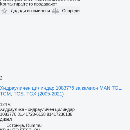
Контактирајте го продавачот
Додади во омилени
Спореди
2
Хидрауличен цилиндар 1083776 за камион MAN TGL,
TGM, TGS, TGX (2005-2021)
124 €
Хидраулика - хидрауличен цилиндар
1083776 81.41723-6138 81417236138
дизел
Естонија, Rummu