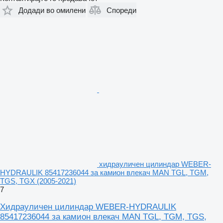
Додади во омилени
Спореди
хидрауличен цилиндар WEBER-
HYDRAULIK 85417236044 за камион влекач MAN TGL, TGM,
TGS, TGX (2005-2021)
7
Хидрауличен цилиндар WEBER-HYDRAULIK
85417236044 за камион влекач MAN TGL, TGM, TGS,