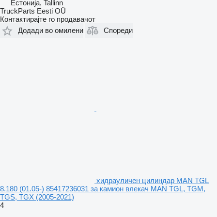
Естонија, Tallinn
TruckParts Eesti OÜ
Контактирајте го продавачот
Додади во омилени
Спореди
хидрауличен цилиндар MAN TGL
8.180 (01.05-) 85417236031 за камион влекач MAN TGL, TGM,
TGS, TGX (2005-2021)
4