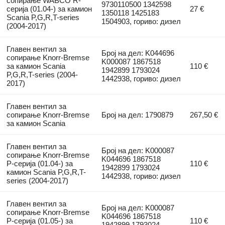
сопирање WABCO R-
9730110500 1342598
серија (01.04-) за камион
27 €
1350118 1425183
Scania P,G,R,T-series
1504903, гориво: дизел
(2004-2017)
Главен вентил за
Број на дел: K044696
сопирање Knorr-Bremse
K000087 1867518
за камион Scania
110 €
1942899 1793024
P,G,R,T-series (2004-
1442938, гориво: дизел
2017)
Главен вентил за
сопирање Knorr-Bremse
Број на дел: 1790879
267,50 €
за камион Scania
Главен вентил за
Број на дел: K000087
сопирање Knorr-Bremse
K044696 1867518
P-серија (01.04-) за
110 €
1942899 1793024
камион Scania P,G,R,T-
1442938, гориво: дизел
series (2004-2017)
Главен вентил за
Број на дел: K000087
сопирање Knorr-Bremse
K044696 1867518
P-серија (01.05-) за
110 €
1942899 1793024