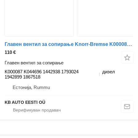
Главен вентил за сопирање Knorr-Bremse K000087 K044696 за камион Scania P G R T-series (2004-2017)
110 €
Главен вентил за сопирање
K000087 K044696 1442938 1793024
дизел
1942899 1867518
Естонија, Rummu
KB AUTO EESTI OÜ