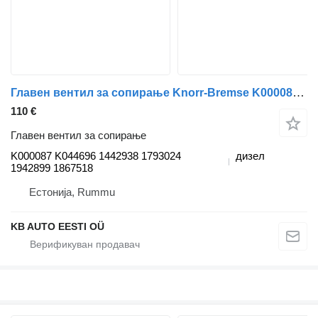
Главен вентил за сопирање Knorr-Bremse K000087 K044696 за камион Scania P,G,R,T-series (2004-2017)
110 €
Главен вентил за сопирање
K000087 K044696 1442938 1793024
дизел
1942899 1867518
Естонија, Rummu
KB AUTO EESTI OÜ