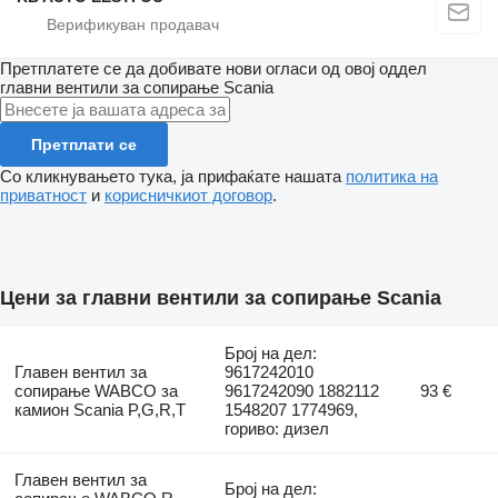
Претплатете се да добивате нови огласи од овој оддел
главни вентили за сопирање
Scania
Претплати се
Со кликнувањето тука, ја прифаќате нашата
политика на
приватност
и
корисничкиот договор
.
Цени за главни вентили за сопирање Scania
Број на дел:
Главен вентил за
9617242010
сопирање WABCO за
9617242090 1882112
93 €
камион Scania P,G,R,T
1548207 1774969,
гориво: дизел
Главен вентил за
Број на дел: