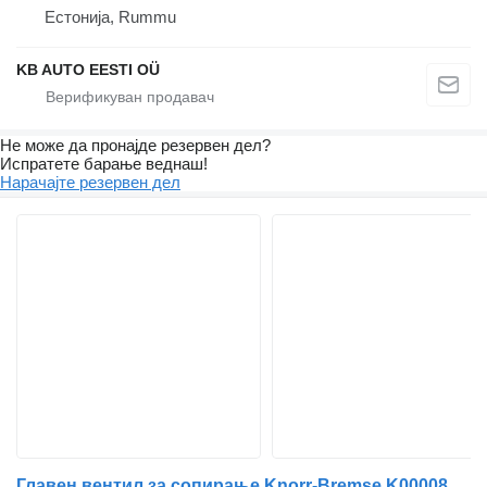
Естонија, Rummu
KB AUTO EESTI OÜ
Не може да пронајде резервен дел?
Испратете барање веднаш!
Нарачајте резервен дел
Главен вентил за сопирање Knorr-Bremse K000087 K044696 за камион Scania P,G,R,T-series (2004-2017)