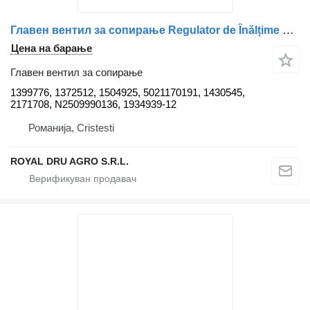
Главен вентил за сопирање Regulator de Înălțime Cabină Față 1399776 за камион Scania (Coduri: 1399776, 1372512, 1504925, 5021170191, 1430545, 2171708, N2509990136, 1934939)
Цена на барање
Главен вентил за сопирање
1399776, 1372512, 1504925, 5021170191, 1430545,
2171708, N2509990136, 1934939-12
Романија, Cristesti
ROYAL DRU AGRO S.R.L.