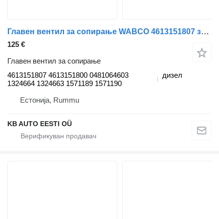
Главен вентил за сопирање WABCO 4613151807 за камион Scania 4-series (1995-2006)
125 €
Главен вентил за сопирање
4613151807 4613151800 0481064603
дизел
1324664 1324663 1571189 1571190
Естонија, Rummu
KB AUTO EESTI OÜ