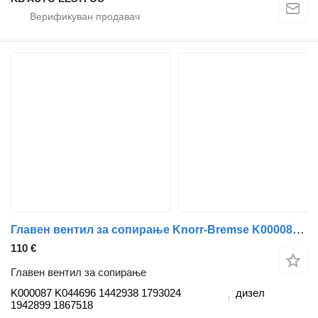
Главен вентил за сопирање Knorr-Bremse K000087 K044696 за камион Scania P,G,R,T-series (2004-2017)
110 €
Главен вентил за сопирање
K000087 K044696 1442938 1793024
дизел
1942899 1867518