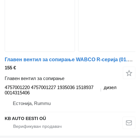
Главен вентил за сопирање WABCO R-серија (01.04-) 4757001220 за камион Scania P,G,R,T-series (2004-2017)
155 €
Главен вентил за сопирање
4757001220 4757001227 1935036 1518937
дизел
0014315406
Естонија, Rummu
KB AUTO EESTI OÜ