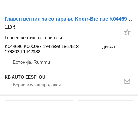
Главен вентил за сопирање Knorr-Bremse K044696 K000087 за камион Scania P,G,R,T-series (2004-2017)
110 €
Главен вентил за сопирање
K044696 K000087 1942899 1867518
дизел
1793024 1442938
Естонија, Rummu
KB AUTO EESTI OÜ