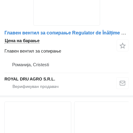
Главен вентил за сопирање Regulator de Înălțime Cabină Față за камион Scania – Piese de Schimb Originale Cod 1399776, 1372512, 1504925, 5021170191, 1430545, 2171708, N2509990136, 1934939
Цена на барање
Главен вентил за сопирање
Романија, Cristesti
ROYAL DRU AGRO S.R.L.