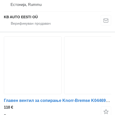
Естонија, Rummu
KB AUTO EESTI OÜ
Главен вентил за сопирање Knorr-Bremse K044696 K000087 за камион Scania P,G,R,T-series (2004-2017)
110 €