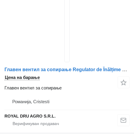
Главен вентил за сопирање Regulator de Înălțime Cabină Față pentru за камион Scania – Coduri: 1399776, 1372512, 1504925, 5021170191, 1430545, 2171708, N2509990136, 1934939
Цена на барање
Главен вентил за сопирање
Романија, Cristesti
ROYAL DRU AGRO S.R.L.