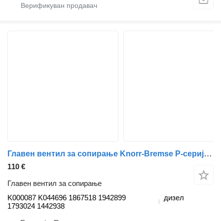
Главен вентил за сопирање Knorr-Bremse P-серија (01.04-) K000087 K044696 за камион Scania P,G,R,T-series (2004-2017)
110 €
Главен вентил за сопирање
K000087 K044696 1867518 1942899
дизел
1793024 1442938