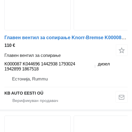
Главен вентил за сопирање Knorr-Bremse K000087 K044696 за камион Scania P,G,R,T-series (2004-2017)
110 €
Главен вентил за сопирање
K000087 K044696 1442938 1793024
дизел
1942899 1867518
Естонија, Rummu
KB AUTO EESTI OÜ