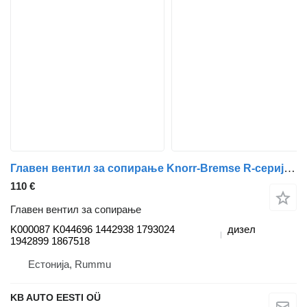
Главен вентил за сопирање Knorr-Bremse R-серија (01.04-) K000087 K044696 за камион Scania P,G,R,T-series (2004-2017)
110 €
Главен вентил за сопирање
K000087 K044696 1442938 1793024
дизел
1942899 1867518
Естонија, Rummu
KB AUTO EESTI OÜ