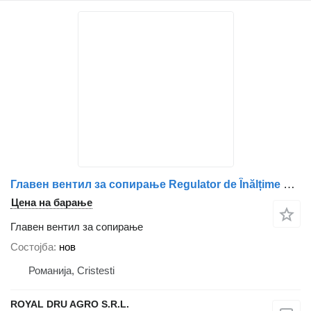
Главен вентил за сопирање Regulator de Înălțime Cabină Față pentru за камион Scania 13 997 76, 13 725 12, 15 049 25, 50 211 70 191, 14 305 45, 21 717 08, N 250 999 01 36, 19 349 39
Цена на барање
Главен вентил за сопирање
Состојба
нов
Романија, Cristesti
ROYAL DRU AGRO S.R.L.