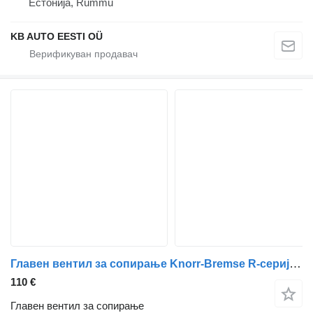
Естонија, Rummu
KB AUTO EESTI OÜ
Главен вентил за сопирање Knorr-Bremse R-серија (01.04-) K000087 K044696 за камион Scania P,G,R,T-series (2004-2017)
110 €
Главен вентил за сопирање