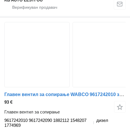
Главен вентил за сопирање WABCO 9617242010 за камион Scania P,G,R,T
93 €
Главен вентил за сопирање
9617242010 9617242090 1882112 1548207
дизел
1774969