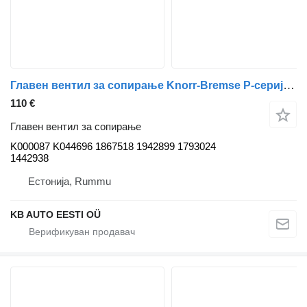
Главен вентил за сопирање Knorr-Bremse P-серија (01.05-) K000087 K044696 за камион Scania P,G,R,T-series (2004-2017)
110 €
Главен вентил за сопирање
K000087 K044696 1867518 1942899 1793024
1442938
Естонија, Rummu
KB AUTO EESTI OÜ