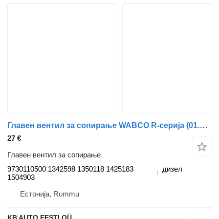
Главен вентил за сопирање WABCO R-серија (01.04-) 9730110500 за камион Scania P,G,R,T-series (2004-2017)
27 €
Главен вентил за сопирање
9730110500 1342598 1350118 1425183
дизел
1504903
Естонија, Rummu
KB AUTO EESTI OÜ