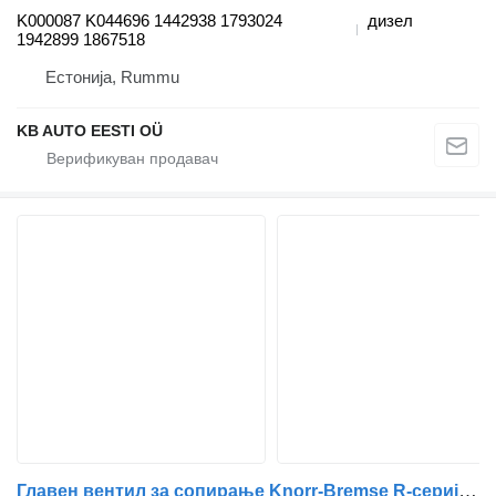
K000087 K044696 1442938 1793024
дизел
1942899 1867518
Естонија, Rummu
KB AUTO EESTI OÜ
Главен вентил за сопирање Knorr-Bremse R-серија (01.04-) K000087 K044696 за камион Scania P,G,R,T-series (2004-2017)