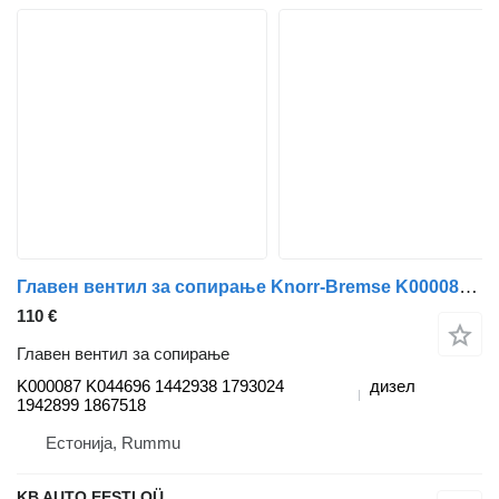
Главен вентил за сопирање Knorr-Bremse K000087 K044696 за камион Scania P,G,R,T-series (2004-2017)
110 €
Главен вентил за сопирање
K000087 K044696 1442938 1793024
дизел
1942899 1867518
Естонија, Rummu
KB AUTO EESTI OÜ