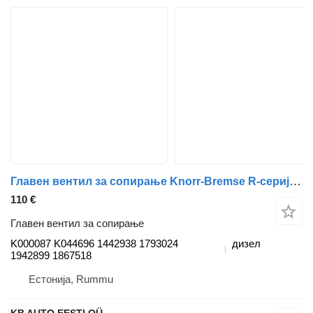
Главен вентил за сопирање Knorr-Bremse R-серија (01.04-) K000087 K044696 за камион Scania P,G,R,T-series (2004-2017)
110 €
Главен вентил за сопирање
K000087 K044696 1442938 1793024
дизел
1942899 1867518
Естонија, Rummu
KB AUTO EESTI OÜ