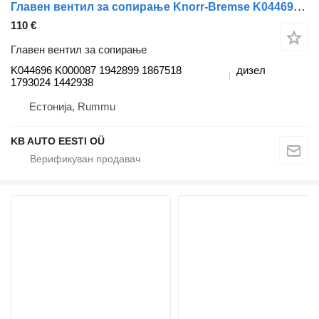
Главен вентил за сопирање Knorr-Bremse K044696 K000087 за камион Scania P,G,R,T-series (2004-2017)
110 €
Главен вентил за сопирање
K044696 K000087 1942899 1867518
дизел
1793024 1442938
Естонија, Rummu
KB AUTO EESTI OÜ