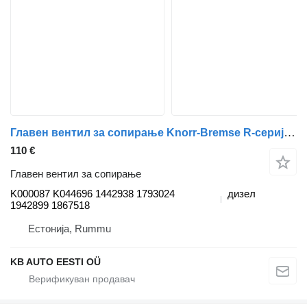
Главен вентил за сопирање Knorr-Bremse R-серија (01.04-) K000087 K044696 за камион Scania P,G,R,T-series (2004-2017)
110 €
Главен вентил за сопирање
K000087 K044696 1442938 1793024
дизел
1942899 1867518
Естонија, Rummu
KB AUTO EESTI OÜ