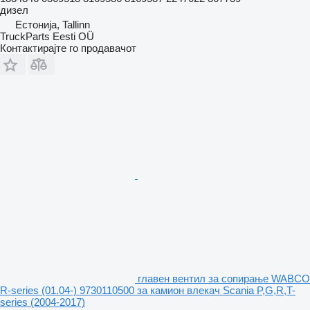
дизел
Естонија, Tallinn
TruckParts Eesti OÜ
Контактирајте го продавачот
главен вентил за сопирање WABCO
R-series (01.04-) 9730110500 за камион влекач Scania P,G,R,T-
series (2004-2017)