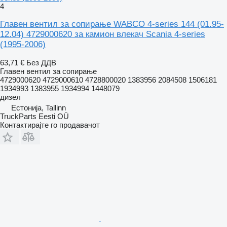
4
Главен вентил за сопирање WABCO 4-series 144 (01.95-
12.04) 4729000620 за камион влекач Scania 4-series
(1995-2006)
63,71 €
Без ДДВ
Главен вентил за сопирање
4729000620 4729000610 4728800020 1383956 2084508 1506181
1934993 1383955 1934994 1448079
дизел
Естонија, Tallinn
TruckParts Eesti OÜ
Контактирајте го продавачот