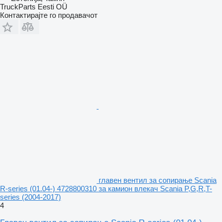
TruckParts Eesti OÜ
Контактирајте го продавачот
главен вентил за сопирање Scania
R-series (01.04-) 4728800310 за камион влекач Scania P,G,R,T-
series (2004-2017)
4