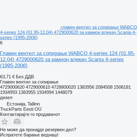
главен вентил за сопирање WABCO
4-series 124 (01.95-12.04) 4729000620 за камион влекач Scania 4-
series (1995-2006)
6
Главен вентил за сопирање WABCO 4-series 124 (01.95-
12.04) 4729000620 за камион влекач Scania 4-series
(1995-2006)
63,71 €
Без ДДВ
Главен вентил за сопирање
4729000620 4729000610 4728800020 1383956 2084508 1506181
1934993 1383955 1934994 1448079
дизел
Естонија, Tallinn
TruckParts Eesti OÜ
Контактирајте го продавачот
Не може да пронајде резервен дел?
Испратете барање веднаш!