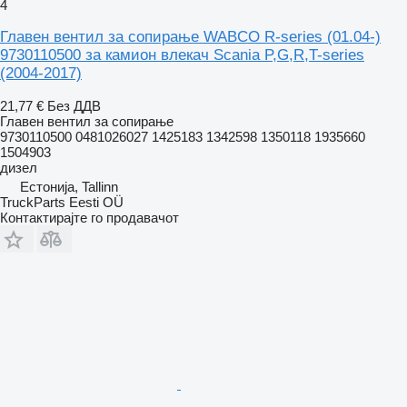
4
Главен вентил за сопирање WABCO R-series (01.04-)
9730110500 за камион влекач Scania P,G,R,T-series
(2004-2017)
21,77 €
Без ДДВ
Главен вентил за сопирање
9730110500 0481026027 1425183 1342598 1350118 1935660
1504903
дизел
Естонија, Tallinn
TruckParts Eesti OÜ
Контактирајте го продавачот