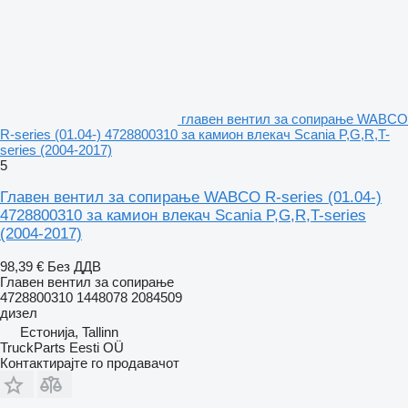
главен вентил за сопирање WABCO
R-series (01.04-) 4728800310 за камион влекач Scania P,G,R,T-
series (2004-2017)
5
Главен вентил за сопирање WABCO R-series (01.04-)
4728800310 за камион влекач Scania P,G,R,T-series
(2004-2017)
98,39 €
Без ДДВ
Главен вентил за сопирање
4728800310 1448078 2084509
дизел
Естонија, Tallinn
TruckParts Eesti OÜ
Контактирајте го продавачот