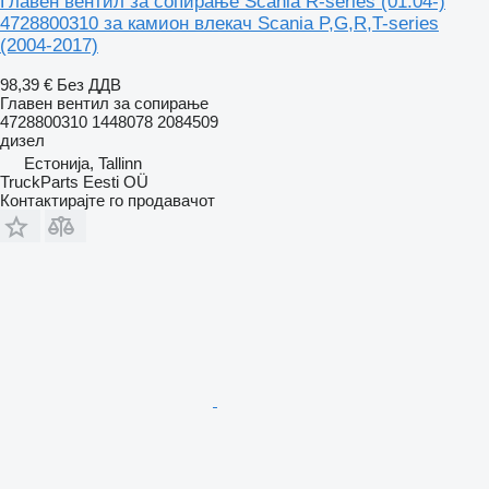
Главен вентил за сопирање Scania R-series (01.04-)
4728800310 за камион влекач Scania P,G,R,T-series
(2004-2017)
98,39 €
Без ДДВ
Главен вентил за сопирање
4728800310 1448078 2084509
дизел
Естонија, Tallinn
TruckParts Eesti OÜ
Контактирајте го продавачот