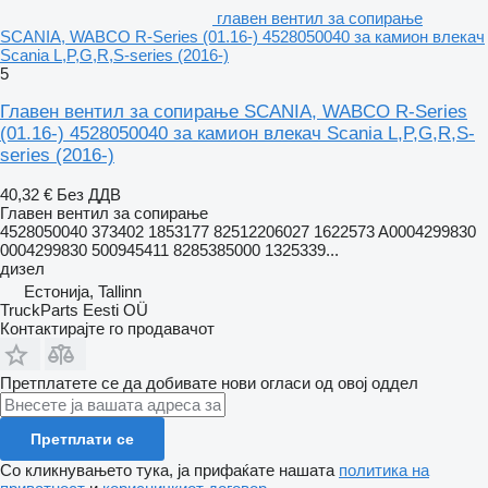
главен вентил за сопирање
SCANIA, WABCO R-Series (01.16-) 4528050040 за камион влекач
Scania L,P,G,R,S-series (2016-)
5
Главен вентил за сопирање SCANIA, WABCO R-Series
(01.16-) 4528050040 за камион влекач Scania L,P,G,R,S-
series (2016-)
40,32 €
Без ДДВ
Главен вентил за сопирање
4528050040 373402 1853177 82512206027 1622573 A0004299830
0004299830 500945411 8285385000 1325339...
дизел
Естонија, Tallinn
TruckParts Eesti OÜ
Контактирајте го продавачот
Претплатете се да добивате нови огласи од овој оддел
Претплати се
Со кликнувањето тука, ја прифаќате нашата
политика на