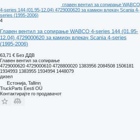
главен вентил за сопирање WABCO
4-series 144 (01.95-12.04) 4729000620 за камион влекач Scania 4-
series (1995-2006)
4
Главен вентил за сопирање WABCO 4-series 144 (01.95-
12.04) 4729000620 за камион влекач Scania 4-series
(1995-2006)
63,71 €
Без ДДВ
Главен вентил за сопирање
4729000620 4729000610 4728800020 1383956 2084508 1506181
1934993 1383955 1934994 1448079
дизел
Естонија, Tallinn
TruckParts Eesti OÜ
Контактирајте го продавачот