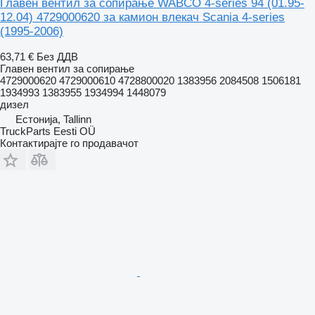
Главен вентил за сопирање WABCO 4-series 94 (01.95-
12.04) 4729000620 за камион влекач Scania 4-series
(1995-2006)
63,71 €
Без ДДВ
Главен вентил за сопирање
4729000620 4729000610 4728800020 1383956 2084508 1506181
1934993 1383955 1934994 1448079
дизел
Естонија, Tallinn
TruckParts Eesti OÜ
Контактирајте го продавачот