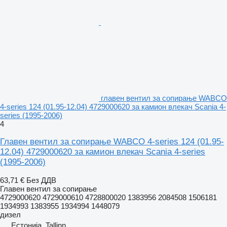
главен вентил за сопирање WABCO
4-series 124 (01.95-12.04) 4729000620 за камион влекач Scania 4-
series (1995-2006)
4
Главен вентил за сопирање WABCO 4-series 124 (01.95-
12.04) 4729000620 за камион влекач Scania 4-series
(1995-2006)
63,71 €
Без ДДВ
Главен вентил за сопирање
4729000620 4729000610 4728800020 1383956 2084508 1506181
1934993 1383955 1934994 1448079
дизел
Естонија, Tallinn