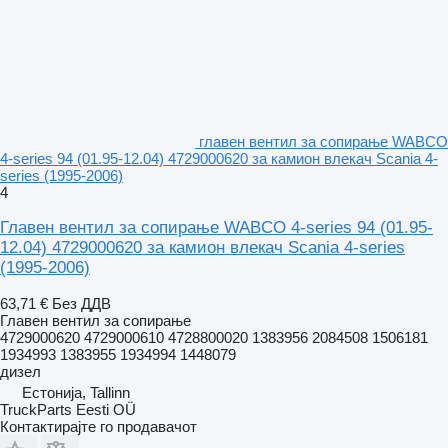
главен вентил за сопирање WABCO
4-series 94 (01.95-12.04) 4729000620 за камион влекач Scania 4-
series (1995-2006)
4
Главен вентил за сопирање WABCO 4-series 94 (01.95-
12.04) 4729000620 за камион влекач Scania 4-series
(1995-2006)
63,71 €
Без ДДВ
Главен вентил за сопирање
4729000620 4729000610 4728800020 1383956 2084508 1506181
1934993 1383955 1934994 1448079
дизел
Естонија, Tallinn
TruckParts Eesti OÜ
Контактирајте го продавачот