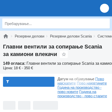
Резервни делови
Резервни делови Scania
Системи
Главни вентили за сопирање Scania
за камиони влекачи
149 огласа:
Главни вентили за сопирање Scania за камио
Цена:
18 € - 350 €
Датум на објавување
Прво
најскапите
Прво најевтините
Година на производство -
прво новите
Година на
производство - прво старите