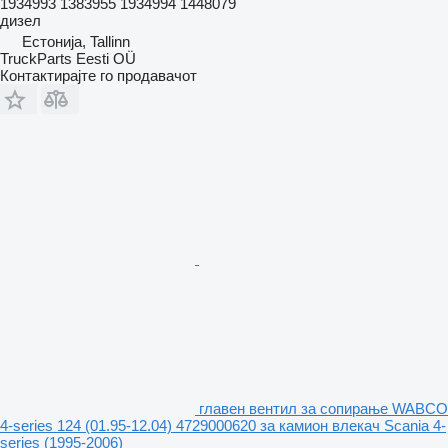
1934993 1383955 1934994 1448079
дизел
Естонија, Tallinn
TruckParts Eesti OÜ
Контактирајте го продавачот
главен вентил за сопирање WABCO
4-series 124 (01.95-12.04) 4729000620 за камион влекач Scania 4-
series (1995-2006)