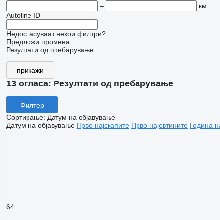
–
км
Autoline ID
Недостасуваат некои филтри?
Предложи промена
Резултати од пребарување:
-
прикажи
13 огласа:
Резултати од пребарување
Филтер
Сортирање
:
Датум на објавување
Датум на објавување
Прво најскапите
Прво најевтините
Година н
64