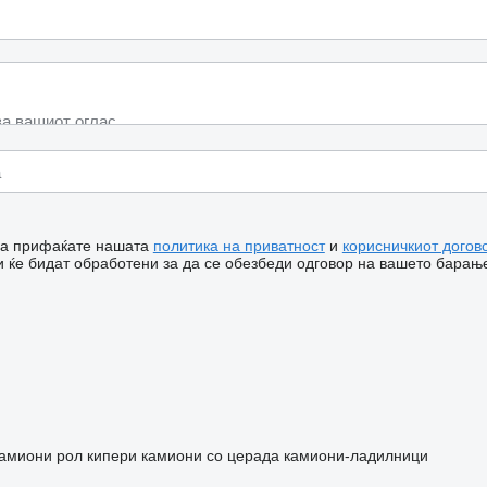
 ја прифаќате нашата
политика на приватност
и
корисничкиот догов
 ќе бидат обработени за да се обезбеди одговор на вашето барањ
амиони рол кипери
камиони со церада
камиони-ладилници