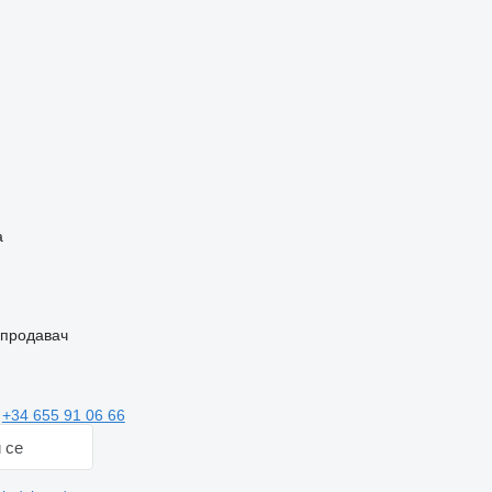
ч
а
 продавач
и
+34 655 91 06 66
 се