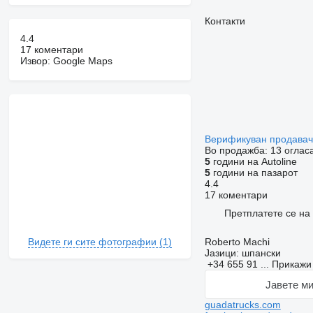
Контакти
4.4
17 коментари
Извор: Google Maps
Верификуван продава
Во продажба:
13 оглас
5
години на Autoline
5
години на пазарот
4.4
17 коментари
Претплатете се на
Видете ги сите фотографии (1)
Roberto Machi
Јазици:
шпански
+34 655 91 ...
Прикаж
Јавете ми
guadatrucks.com