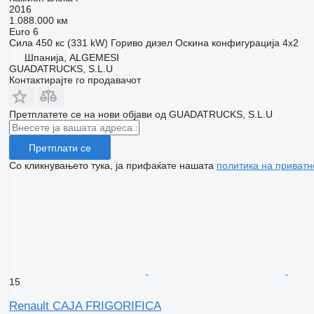
2016
1.088.000 км
Euro 6
Сила
450 кс (331 kW)
Гориво
дизел
Оскина конфигурација
4x2
Шпанија, ALGEMESI
GUADATRUCKS, S.L.U
Контактирајте го продавачот
Претплатете се на нови објави од GUADATRUCKS, S.L.U
Претплати се
Со кликнувањето тука, ја прифаќате нашата
политика на приватн
15
Renault CAJA FRIGORIFICA