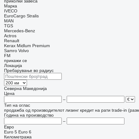
приколки завеса
Марка
IVECO
EuroCargo
Stralis
MAN
TGS
Mercedes-Benz
Actros
Renault
Kerax
Midlum
Premium
Samro
Volvo
FM
прикажи се
Локација
Пребарување во радиус
Северна Македонија
Цена
–
Тип на оглас
продажба
од производителот
лизинг
кредит
на рати
trade-in (раз
Година на производство
–
Евро
Euro 5
Euro 6
Километража