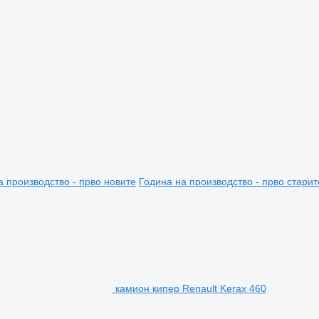
а производство - прво новите
Година на производство - прво старит
камион кипер Renault Kerax 460