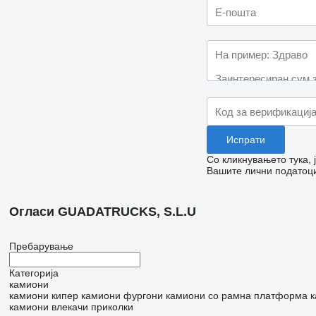
Со кликнувањето тука,
Вашите лични податоци
Огласи GUADATRUCKS, S.L.U
Пребарување
Категорија
камиони
камиони кипер
камиони фургони
камиони со рамна платформа
к
камиони влекачи
приколки