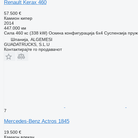
Renault Kerax 460
57.500 €
Камион кипер
2014
447.000 км
Сила
460 кс (338 kW)
Оскина конфигурација
6x4
Суспензија
пруж
Шпанија, ALGEMESI
GUADATRUCKS, S.L.U
Контактирајте го продавачот
7
Mercedes-Benz Actros 1845
19.500 €
Камион влекач