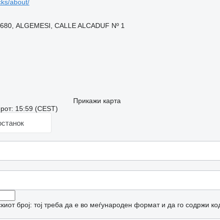
ks/about/
46680, ALGEMESI, CALLE ALCADUF Nº 1
Прикажи карта
рот: 15:59 (CEST)
останок
иот број: тој треба да е во меѓународен формат и да го содржи ко