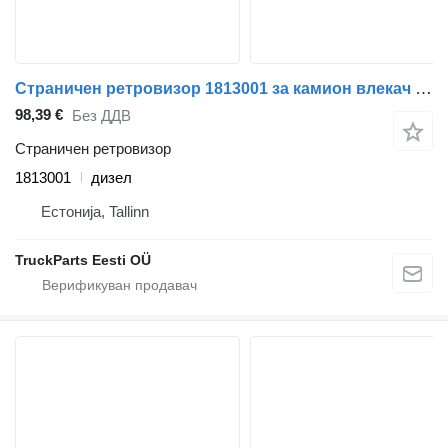
Страничен ретровизор 1813001 за камион влекач DAF XF95, XF105 (2001-2014)
98,39 €
Без ДДВ
Страничен ретровизор
1813001
дизел
Естонија, Tallinn
TruckParts Eesti OÜ