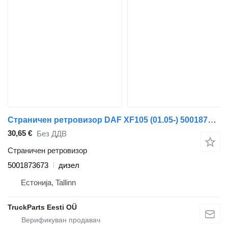
Страничен ретровизор DAF XF105 (01.05-) 5001873673 за камион влекач DAF XF95, XF105 (2001-2014)
30,65 €
Без ДДВ
Страничен ретровизор
5001873673
дизел
Естонија, Tallinn
TruckParts Eesti OÜ