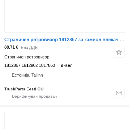
Страничен ретровизор 1812867 за камион влекач DAF XF95, XF105 (2001-2014)
88,71 €
Без ДДВ
Страничен ретровизор
1812867 1812862 1817860
дизел
Естонија, Tallinn
TruckParts Eesti OÜ