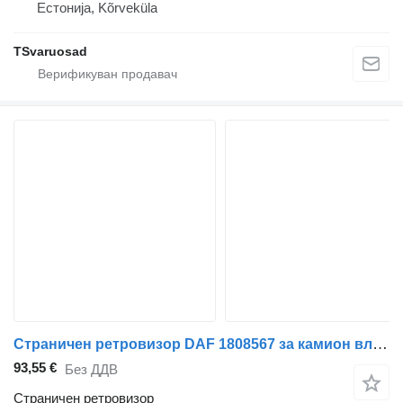
Естонија, Kõrveküla
TSvaruosad
Страничен ретровизор DAF 1808567 за камион влекач DAF XF95, XF105 (2001-2014)
93,55 €
Без ДДВ
Страничен ретровизор