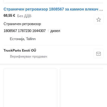
Страничен ретровизор 1808567 за камион влекач DAF XF95, XF105 (2001-2014)
68,55 €
Без ДДВ
Страничен ретровизор
1808567 1787230 1644307
дизел
Естонија, Tallinn
TruckParts Eesti OÜ