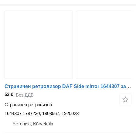
Страничен ретровизор DAF Side mirror 1644307 за камион влекач DAF XF105-460
52 €
Без ДДВ
Страничен ретровизор
1644307 1787230, 1808567, 1920023
Естонија, Kõrveküla