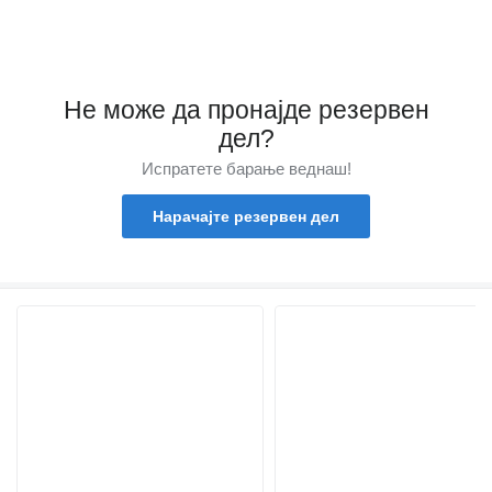
Не може да пронајде резервен
дел?
Испратете барање веднаш!
Нарачајте резервен дел