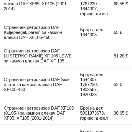
влекач DAF XF95, XF105 (2001-
1787230
68,55 €
2014)
1644307,
гориво: дизел
Страничен ретровизор DAF
Број на дел:
Küljepeegel, parem за камион
65 €
1644308
влекач DAF XF105-460
Страничен ретровизор DAF
LUSTERKO RAMIĘ XF 105 LEWE
81,28 €
за камион влекач DAF XF 105
Број на дел:
Страничен ретровизор DAF Side
1644307
mirror за камион влекач DAF
1787230,
52 €
XF105-460
1808567,
1920023
Страничен ретровизор DAF XF105
Број на дел:
(01.05-) за камион влекач DAF
5001873673,
30,65 €
XF95, XF105 (2001-2014)
гориво: дизел
Број на дел: