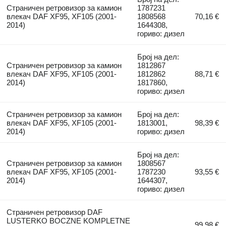
Страничен ретровизор за камион
1787231
влекач DAF XF95, XF105 (2001-
1808568
70,16 €
2014)
1644308,
гориво: дизел
Број на дел:
Страничен ретровизор за камион
1812867
влекач DAF XF95, XF105 (2001-
1812862
88,71 €
2014)
1817860,
гориво: дизел
Страничен ретровизор за камион
Број на дел:
влекач DAF XF95, XF105 (2001-
1813001,
98,39 €
2014)
гориво: дизел
Број на дел:
Страничен ретровизор за камион
1808567
влекач DAF XF95, XF105 (2001-
1787230
93,55 €
2014)
1644307,
гориво: дизел
Страничен ретровизор DAF
LUSTERKO BOCZNE KOMPLETNE
99,98 €