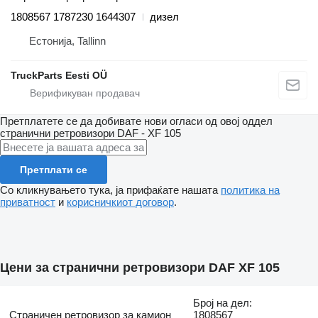
1808567 1787230 1644307
дизел
Естонија, Tallinn
TruckParts Eesti OÜ
Претплатете се да добивате нови огласи од овој оддел
странични ретровизори
DAF - XF 105
Претплати се
Со кликнувањето тука, ја прифаќате нашата
политика на
приватност
и
корисничкиот договор
.
Цени за странични ретровизори DAF XF 105
Број на дел:
Страничен ретровизор за камион
1808567