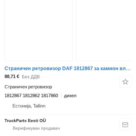
Страничен ретровизор DAF 1812867 за камион влекач DAF XF95, XF105 (2001-2014)
88,71 €
Без ДДВ
Страничен ретровизор
1812867 1812862 1817860
дизел
Естонија, Tallinn
TruckParts Eesti OÜ