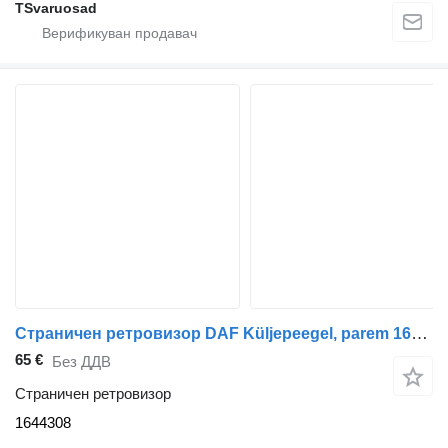
TSvaruosad
Страничен ретровизор DAF Küljepeegel, parem 1644308 за камион влекач DAF XF105-460
65 €
Без ДДВ
Страничен ретровизор
1644308