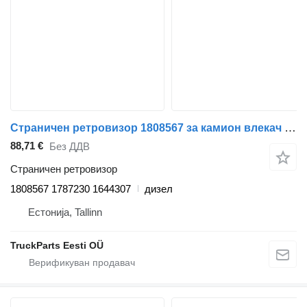
Страничен ретровизор 1808567 за камион влекач DAF XF95, XF105 (2001-2014)
88,71 €
Без ДДВ
Страничен ретровизор
1808567 1787230 1644307
дизел
Естонија, Tallinn
TruckParts Eesti OÜ