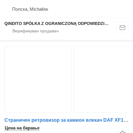
Полска, Michałów
QINDITO SPÓŁKA Z OGRANICZONĄ ODPOWIEDZIALNOŚCIĄ
Страничен ретровизор за камион влекач DAF XF105
Цена на барање