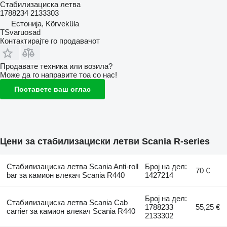
Стабилизациска летва
1788234 2133303
Естонија, Kõrveküla
TSvaruosad
Контактирајте го продавачот
Продавате техника или возила?
Може да го направите тоа со нас!
Поставете ваш оглас
Цени за стабилизациски летви Scania R-series
Стабилизациска летва Scania Anti-roll
Број на дел:
70 €
bar за камион влекач Scania R440
1427214
Број на дел:
Стабилизациска летва Scania Cab
1788233
55,25 €
carrier за камион влекач Scania R440
2133302