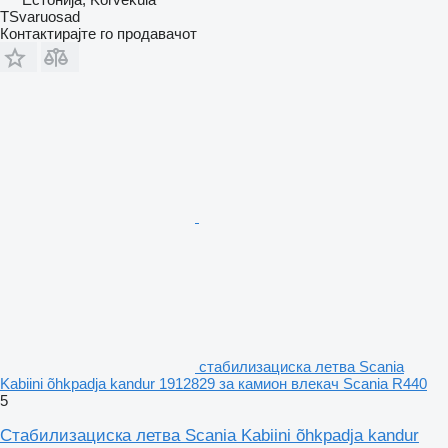
TSvaruosad
Контактирајте го продавачот
стабилизациска летва Scania
Kabiini õhkpadja kandur 1912829 за камион влекач Scania R440
5
Стабилизациска летва Scania Kabiini õhkpadja kandur