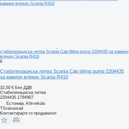
стабилизациска летва Scania Cab tilting pump 2204435 за камион
влекач Scania R410
6
Стабилизациска летва Scania Cab tilting pump 2204435
за камион влекач Scania R410
32,50 €
Без ДДВ
Стабилизациска летва
2204435 1794907
Естонија, Kõrveküla
TSvaruosad
Контактирајте го продавачот