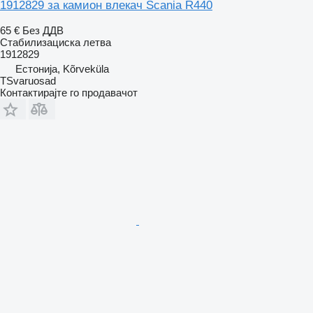
1912829 за камион влекач Scania R440
65 €
Без ДДВ
Стабилизациска летва
1912829
Естонија, Kõrveküla
TSvaruosad
Контактирајте го продавачот