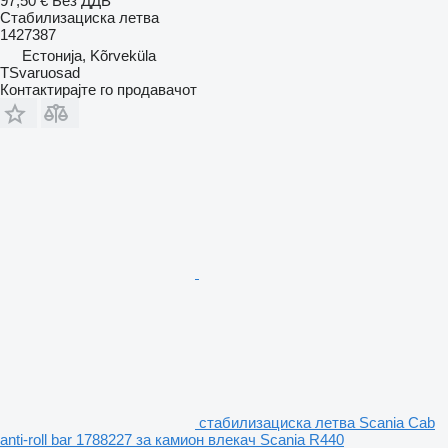
97,50 €
Без ДДВ
Стабилизациска летва
1427387
Естонија, Kõrveküla
TSvaruosad
Контактирајте го продавачот
стабилизациска летва Scania Cab
anti-roll bar 1788227 за камион влекач Scania R440