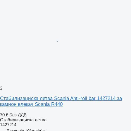
3
Стабилизациска летва Scania Anti-roll bar 1427214 за
камион влекач Scania R440
70 €
Без ДДВ
Стабилизациска летва
1427214
Естонија, Kõrveküla