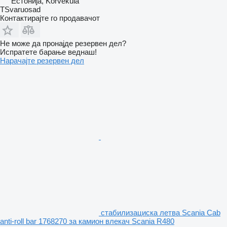
Естонија, Kõrveküla
TSvaruosad
Контактирајте го продавачот
Не може да пронајде резервен дел?
Испратете барање веднаш!
Нарачајте резервен дел
стабилизациска летва Scania Cab
anti-roll bar 1768270 за камион влекач Scania R480