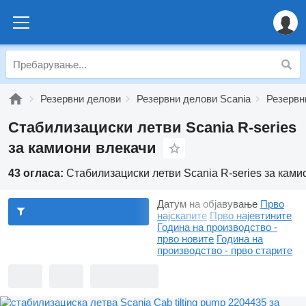
Резервни делови
Резервни делови Scania
Резервн
Стабилизациски летви Scania R-series
за камиони влекачи
43 огласа:
Стабилизациски летви Scania R-series за ками
Датум на објавување
Прво
најскапите
Прво најевтините
Година на производство -
прво новите
Година на
производство - прво старите