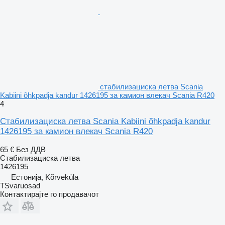
стабилизациска летва Scania
Kabiini õhkpadja kandur 1426195 за камион влекач Scania R420
4
Стабилизациска летва Scania Kabiini õhkpadja kandur
1426195 за камион влекач Scania R420
65 €
Без ДДВ
Стабилизациска летва
1426195
Естонија, Kõrveküla
TSvaruosad
Контактирајте го продавачот