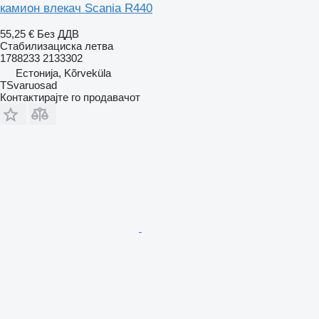
камион влекач Scania R440
55,25 €
Без ДДВ
Стабилизациска летва
1788233 2133302
Естонија, Kõrveküla
TSvaruosad
Контактирајте го продавачот