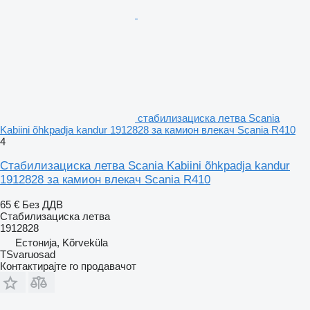
стабилизациска летва Scania
Kabiini õhkpadja kandur 1912828 за камион влекач Scania R410
4
Стабилизациска летва Scania Kabiini õhkpadja kandur
1912828 за камион влекач Scania R410
65 €
Без ДДВ
Стабилизациска летва
1912828
Естонија, Kõrveküla
TSvaruosad
Контактирајте го продавачот