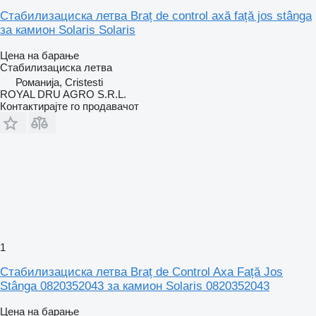
Стабилизациска летва Braț de control axă față jos stânga
за камион Solaris Solaris
Цена на барање
Стабилизациска летва
Романија, Cristesti
ROYAL DRU AGRO S.R.L.
Контактирајте го продавачот
1
Стабилизациска летва Braț de Control Axa Față Jos
Stânga 0820352043 за камион Solaris 0820352043
Цена на барање