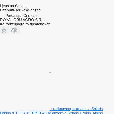
Цена на барање
Стабилизациска летва
Романија, Cristesti
ROYAL DRU AGRO S.R.L.
Контактирајте го продавачот
стабилизациска летва Solaris
Urbino (01.99-) 0820352043 за автобус Solaris Urbino, Alpino,