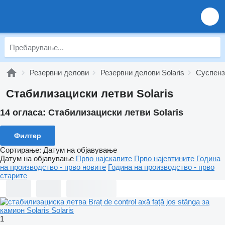
Резервни делови
Резервни делови Solaris
Суспензи
Стабилизациски летви Solaris
14 огласа:
Стабилизациски летви Solaris
Филтер
Сортирање
:
Датум на објавување
Датум на објавување
Прво најскапите
Прво најевтините
Година
на производство - прво новите
Година на производство - прво
старите
1