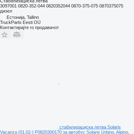
Стабилизациска летва
3097001 0820-352-044 0820352044 0870-375-075 0870375075
дизел
Естонија, Tallinn
TruckParts Eesti OÜ
Контактирајте го продавачот
стабилизациска летва Solaris
Vacanza (01.02-) P0820300170 за автобус Solaris Urbino, Alpino,