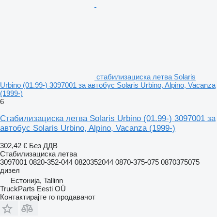
стабилизациска летва Solaris
Urbino (01.99-) 3097001 за автобус Solaris Urbino, Alpino, Vacanza
(1999-)
6
Стабилизациска летва Solaris Urbino (01.99-) 3097001 за
автобус Solaris Urbino, Alpino, Vacanza (1999-)
302,42 €
Без ДДВ
Стабилизациска летва
3097001 0820-352-044 0820352044 0870-375-075 0870375075
дизел
Естонија, Tallinn
TruckParts Eesti OÜ
Контактирајте го продавачот