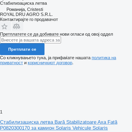
Стабилизациска летва
Романија, Cristesti
ROYAL DRU AGRO S.R.L.
Контактирајте го продавачот
Претплатете се да добивате нови огласи од овој оддел
Претплати се
Со кликнувањето тука, ја прифаќате нашата
политика на
приватност
и
корисничкиот договор
.
1
Стабилизациска летва Bară Stabilizatoare Axa Față
P0820300170 за камион Solaris Vehicule Solaris