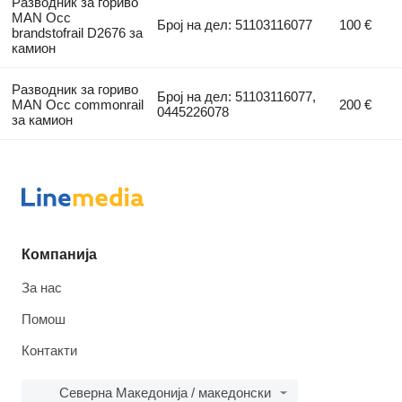
Разводник за гориво
MAN Occ
Број на дел: 51103116077
100 €
brandstofrail D2676 за
камион
Разводник за гориво
Број на дел: 51103116077,
MAN Occ commonrail
200 €
0445226078
за камион
Компанија
За нас
Помош
Контакти
Северна Македонија / македонски