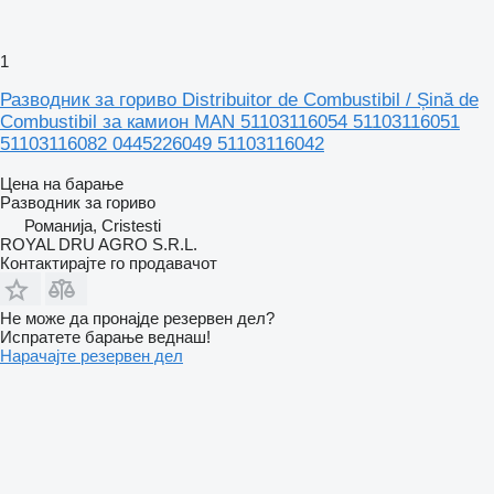
1
Разводник за гориво Distribuitor de Combustibil / Șină de
Combustibil за камион MAN 51103116054 51103116051
51103116082 0445226049 51103116042
Цена на барање
Разводник за гориво
Романија, Cristesti
ROYAL DRU AGRO S.R.L.
Контактирајте го продавачот
Не може да пронајде резервен дел?
Испратете барање веднаш!
Нарачајте резервен дел