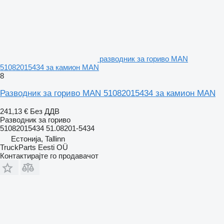
разводник за гориво MAN
51082015434 за камион MAN
8
Разводник за гориво MAN 51082015434 за камион MAN
241,13 €
Без ДДВ
Разводник за гориво
51082015434 51.08201-5434
Естонија, Tallinn
TruckParts Eesti OÜ
Контактирајте го продавачот