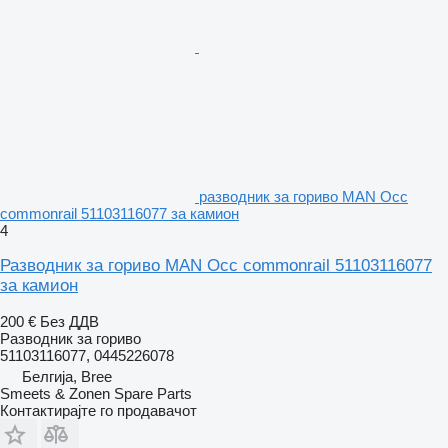
разводник за гориво MAN Occ
commonrail 51103116077 за камион
4
Разводник за гориво MAN Occ commonrail 51103116077
за камион
200 €
Без ДДВ
Разводник за гориво
51103116077, 0445226078
Белгија, Bree
Smeets & Zonen Spare Parts
Контактирајте го продавачот