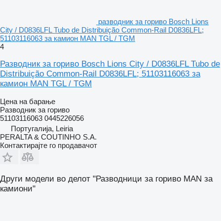
разводник за гориво Bosch Lions
City / D0836LFL Tubo de Distribuição Common-Rail D0836LFL;
51103116063 за камион MAN TGL / TGM
4
Разводник за гориво Bosch Lions City / D0836LFL Tubo de
Distribuição Common-Rail D0836LFL; 51103116063 за
камион MAN TGL / TGM
Цена на барање
Разводник за гориво
51103116063 0445226056
Португалија, Leiria
PERALTA & COUTINHO S.A.
Контактирајте го продавачот
Други модели во делот "Разводници за гориво MAN за
камиони"