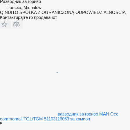
Разводник за гориво
Полска, Michałów
QINDITO SPÓŁKA Z OGRANICZONĄ ODPOWIEDZIALNOŚCIĄ
Контактирајте го продавачот
разводник за гориво MAN Occ
commonrail TGL/TGM 51103116063 за камион
5