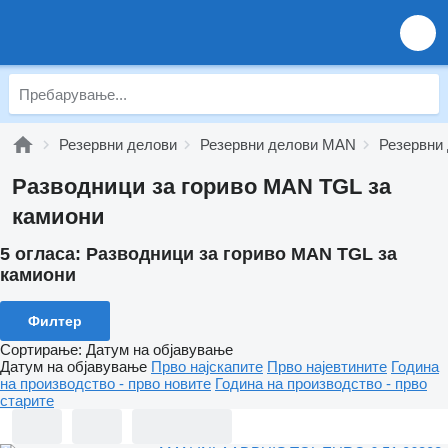
Резервни делови
Резервни делови MAN
Резервни
Разводници за гориво MAN TGL за
камиони
5 огласа:
Разводници за гориво MAN TGL за
камиони
Филтер
Сортирање
:
Датум на објавување
Датум на објавување
Прво најскапите
Прво најевтините
Година
на производство - прво новите
Година на производство - прво
старите