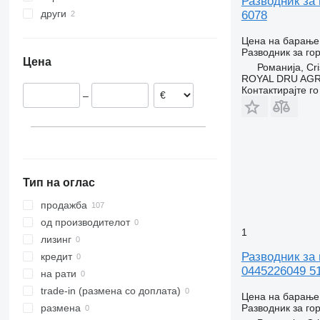
Разводник за 
други
Романија
6078
Полска
Украина
Цена на барање
Белгија
Разводник за го
Цена
Португалија
Романија, Cri
ROYAL DRU AGR
Холандија
Контактирајте г
–
Литванија
Италија
Естонија
прикажи се
Тип на оглас
продажба
од производителот
1
лизинг
Разводник за 
кредит
0445226049 5
на рати
trade-in (размена со доплата)
Цена на барање
Разводник за го
размена