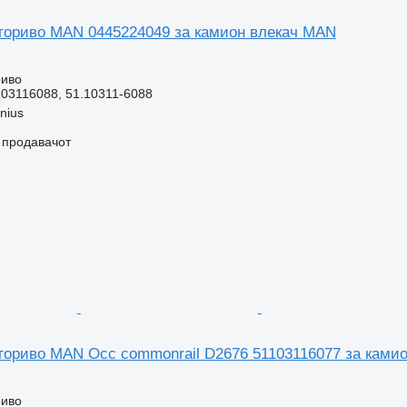
 гориво MAN 0445224049 за камион влекач MAN
риво
03116088, 51.10311-6088
lnius
о продавачот
 гориво MAN Occ commonrail D2676 51103116077 за ками
риво