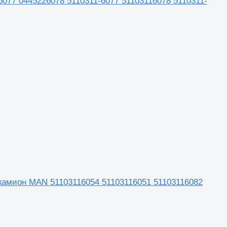
16077 0445226078 5110311-6077 51103116078 5110311-
 за камион MAN 51103116054 51103116051 51103116082