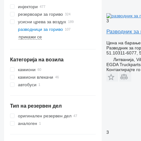
инјектори
резервоари за гориво
3
усисни црева за воздух
разводници за гориво
Разводник за 
прикажи се
Цена на барање
Разводник за го
51.10311-6077, 
Категорија на возила
Литванија, Vi
EGDA Truckparts
камиони
Контактирајте г
камиони влекачи
автобуси
Тип на резервен дел
оригинален резервен дел
аналоген
3