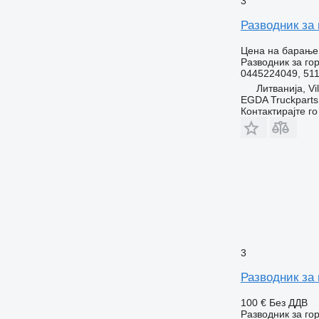
3
Разводник за
Цена на барање
Разводник за го
0445224049, 511
Литванија, Vi
EGDA Truckparts
Контактирајте г
3
Разводник за
100 €
Без ДДВ
Разводник за го