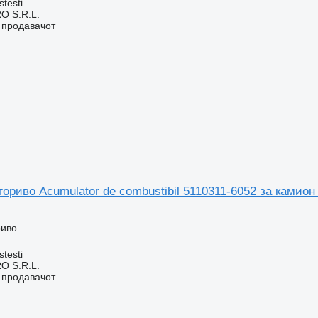
stesti
O S.R.L.
о продавачот
гориво Acumulator de combustibil 5110311-6052 за камион
риво
stesti
O S.R.L.
о продавачот