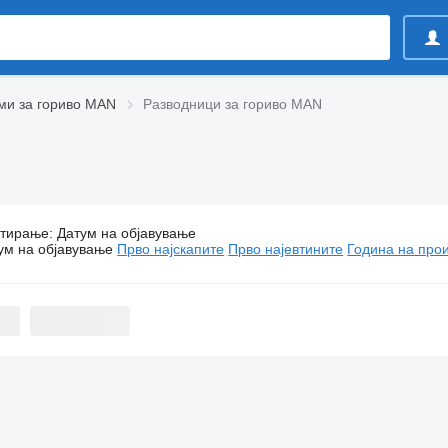
ми за гориво MAN
Разводници за гориво MAN
тирање
Разводници за гориво MAN
:
Датум на објавување
ум на објавување
Прво најскапите
Прво најевтините
Година на прои
660 €