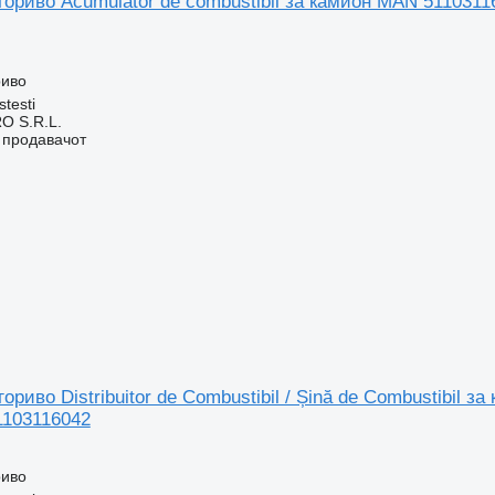
гориво Acumulator de combustibil за камион MAN 511031
риво
stesti
O S.R.L.
о продавачот
гориво Distribuitor de Combustibil / Șină de Combustibil
1103116042
риво