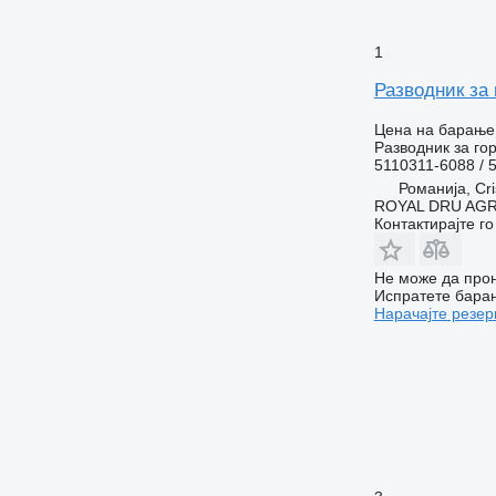
1
Разводник за
Цена на барање
Разводник за го
5110311-6088 / 
Романија, Cri
ROYAL DRU AGR
Контактирајте г
Не може да прон
Испратете бара
Нарачајте резер