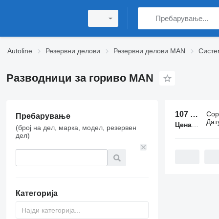
Autoline
Резервни делови
Резервни делови MAN
Систе
Разводници за гориво MAN
107 огласа:
Сор
Пребарување
Дат
Цена:
50 € - 
(број на дел, марка, модел, резервен
дел)
Категорија