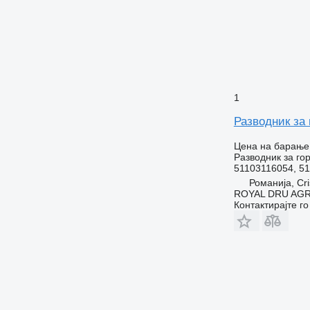
1
Разводник за
Цена на барање
Разводник за го
51103116054, 5
Романија, Cri
ROYAL DRU AGR
Контактирајте г