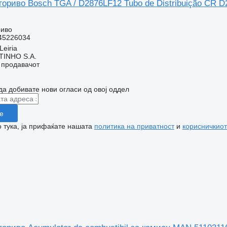
гориво Bosch TGA / D2876LF12 Tubo de Distribuição CR
риво
45226034
Leiria
TINHO S.A.
о продавачот
да добивате нови огласи од овој оддел
е
 тука, ја прифаќате нашата
политика на приватност
и
корисничкиот