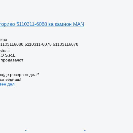
 гориво 5110311-6088 за камион MAN
риво
51103116088 5110311-6078 51103116078
stesti
O S.R.L.
о продавачот
ајде резервен дел?
ње веднаш!
вен дел