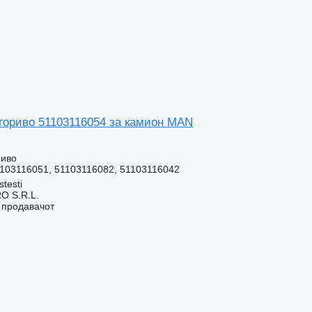
 гориво 51103116054 за камион MAN
риво
1103116051, 51103116082, 51103116042
stesti
O S.R.L.
о продавачот