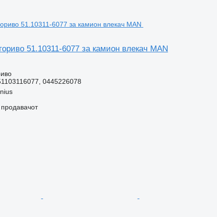
гориво 51.10311-6077 за камион влекач MAN
риво
51103116077, 0445226078
lnius
о продавачот