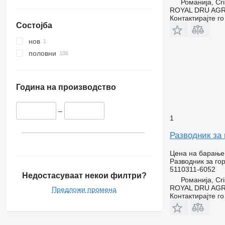
Романија, Cri
ROYAL DRU AGR
Контактирајте г
Состојба
нов
половни
Година на производство
–
1
Разводник за 
Цена на барање
Разводник за го
5110311-6052
Недостасуваат некои филтри?
Романија, Cri
ROYAL DRU AGR
Предложи промена
Контактирајте г