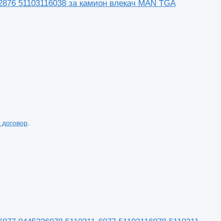
 D2876 51103116038 за камион влекач MAN TGA
 договор
.