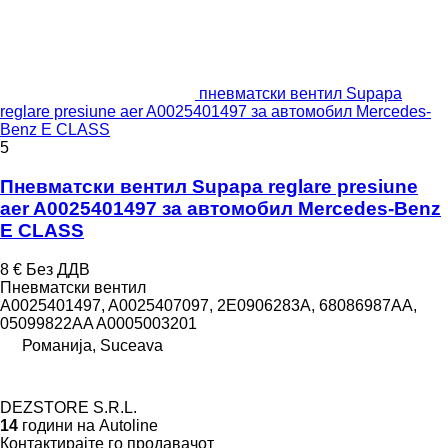
пневматски вентил Supapa
reglare presiune aer A0025401497 за aвтомобил Mercedes-
Benz E CLASS
5
Пневматски вентил Supapa reglare presiune
aer A0025401497 за aвтомобил Mercedes-Benz
E CLASS
8 €
Без ДДВ
Пневматски вентил
A0025401497, A0025407097, 2E0906283A, 68086987AA,
05099822AA A0005003201
Романија, Suceava
DEZSTORE S.R.L.
14
години на Autoline
Контактирајте го продавачот