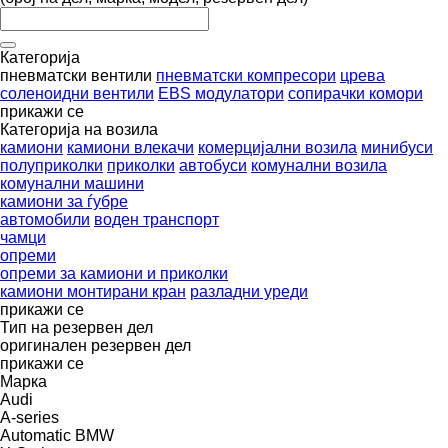
Категорија
пневматски вентили
пневматски компресори
црева
соленоидни вентили
EBS модулатори
сопирачки комори
прикажи се
Категорија на возила
камиони
камиони влекачи
комерцијални возила
минибуси
полуприколки
приколки
автобуси
комунални возила
комунални машини
камиони за ѓубре
автомобили
воден транспорт
чамци
опреми
опреми за камиони и приколки
камиони монтирани кран
разладни уреди
прикажи се
Тип на резервен дел
оригинален резервен дел
прикажи се
Марка
Audi
A-series
Automatic
BMW