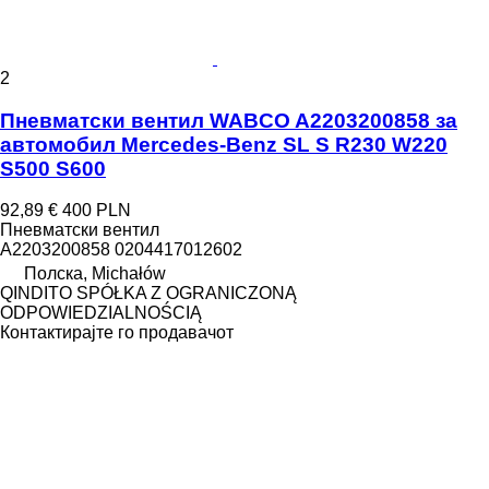
2
Пневматски вентил WABCO A2203200858 за
aвтомобил Mercedes-Benz SL S R230 W220
S500 S600
92,89 €
400 PLN
Пневматски вентил
A2203200858 0204417012602
Полска, Michałów
QINDITO SPÓŁKA Z OGRANICZONĄ
ODPOWIEDZIALNOŚCIĄ
Контактирајте го продавачот