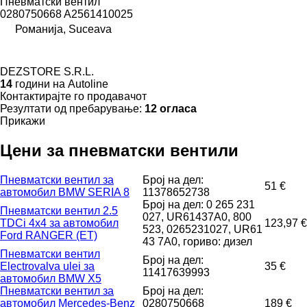
Пневматски вентил
0280750668 A2561410025
Романија, Suceava
DEZSTORE S.R.L.
14
години на Autoline
Контактирајте го продавачот
Резултати од пребарување:
12 огласа
Прикажи
Цени за пневматски вентили
Пневматски вентил за
Број на дел:
51 €
aвтомобил BMW SERIA 8
11378652738
Број на дел: 0 265 231
Пневматски вентил 2.5
027, UR61437A0, 800
TDCi 4x4 за aвтомобил
123,97 €
523, 0265231027, UR61
Ford RANGER (ET)
43 7A0, гориво: дизел
Пневматски вентил
Број на дел:
Electrovalva ulei за
35 €
11417639993
aвтомобил BMW X5
Пневматски вентил за
Број на дел:
aвтомобил Mercedes-Benz
0280750668
189 €