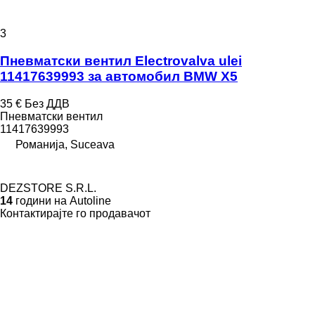
3
Пневматски вентил Electrovalva ulei
11417639993 за aвтомобил BMW X5
35 €
Без ДДВ
Пневматски вентил
11417639993
Романија, Suceava
DEZSTORE S.R.L.
14
години на Autoline
Контактирајте го продавачот