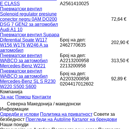
E CLASS
A2561410025
Пневматски вентил
Solenoid regulator presiune
conector negru 0AM DQ200
72,64 €
DSG 7 GEN2 за aвтомобил
Audi A1 10
Пневматски вентил Supapa
Diferential Spate W117
Број на дел:
202,90 €
W156 W176 W246 A за
2462770635
aвтомобил
Пневматски вентил
Број на дел:
WABCO за aвтомобил
A2213200958
313,50 €
Mercedes-Benz W221
2213200958
Пневматски вентил
Број на дел:
WABCO за aвтомобил
A2203200858
92,89 €
Mercedes-Benz SL S R230
0204417012602
W220 S500 S600
Компанија
За нас
Помош
Контакти
Северна Македонија / македонски
Информации
Одредби и услови
Политика на приватност
Совети за
безбедност
Прегледи на Autoline
Каталог на брендови
Наши понуди