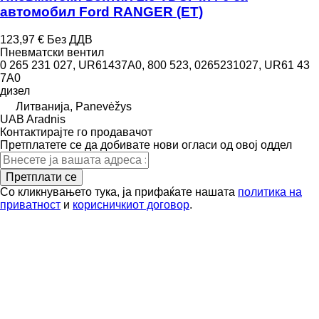
aвтомобил Ford RANGER (ET)
123,97 €
Без ДДВ
Пневматски вентил
0 265 231 027, UR61437A0, 800 523, 0265231027, UR61 43
7A0
дизел
Литванија, Panevėžys
UAB Aradnis
Контактирајте го продавачот
Претплатете се да добивате нови огласи од овој оддел
Претплати се
Со кликнувањето тука, ја прифаќате нашата
политика на
приватност
и
корисничкиот договор
.