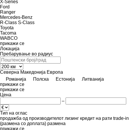
X-Series
Ford
Ranger
Mercedes-Benz
R-Class
S-Class
Toyota
Tacoma
WABCO
прикажи се
Локација
Пребарување во радиус
Северна Македонија
Европа
Романија
Полска
Естонија
Литванија
прикажи се
прикажи се
Цена
–
Тип на оглас
продажба
од производителот
лизинг
кредит
на рати
trade-in
(размена со доплата)
размена
прикажи се