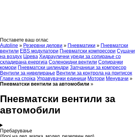
Поставете ваш оглас
Autoline
»
Резервни делови
»
Пневматики
»
Пневматски
вентили
EBS модулатори
Пневматски компресори
Сушачи
на воздух
Црева
Хидраулични уреди за сопирање со
складирана енергија
Соленоидни вентили
Сопирачки
комори
Пневматски цилиндри
Запчаници за компресор
Вентили за нивелирање
Вентили за контрола на притисок
Глави на спојка
Управувачки единици
Мотори
Менувачи
»
Пневматски вентили за автомобили
»
Пневматски вентили за
автомобили
Пребарување
(број на дел, марка, модел, резервен дел)