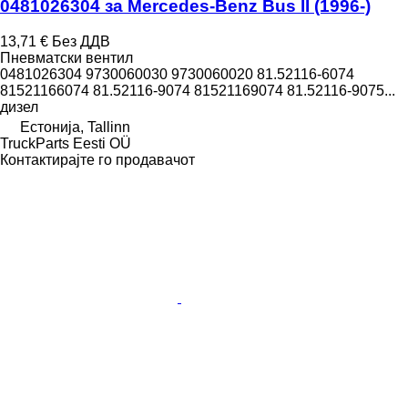
0481026304 за Mercedes-Benz Bus II (1996-)
13,71 €
Без ДДВ
Пневматски вентил
0481026304 9730060030 9730060020 81.52116-6074
81521166074 81.52116-9074 81521169074 81.52116-9075...
дизел
Естонија, Tallinn
TruckParts Eesti OÜ
Контактирајте го продавачот