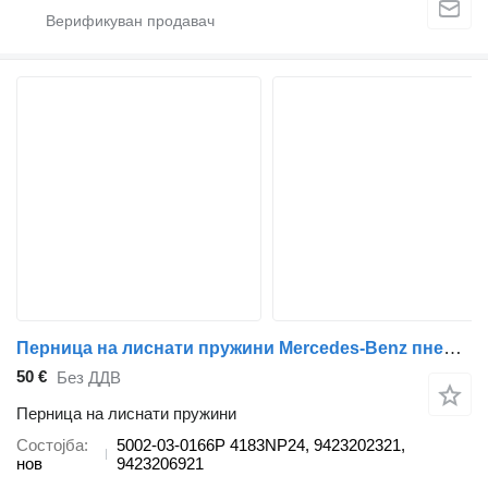
Перница на лиснати пружини Mercedes-Benz пневморесора CON.4183NP24 1 ОТВ.+1ШПІЛЬКА/ШТУЦЕР 4MAX 5002-03-0166P за камион Mercedes-Benz ACTROS MPII 07
50 €
Без ДДВ
Перница на лиснати пружини
Состојба
5002-03-0166P 4183NP24, 9423202321,
нов
9423206921