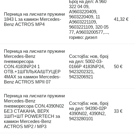
Број на дел: A 960
322 04 09,
A9603220409,
Перница на лиснати пружини
9603220409, 11
1843 L за камион Mercedes-
41,32 €
A9603221109,
Benz ACTROS MP4
9603221109, 320 05
77, A9603200577,...,
гориво: дизел
Перница на лиснати пружини
Mercedes-Benz
Состојба: нов, број
пневморесора
на дел: 5002-03-
CON.4183NP24 1
0166P 4183NP24,
50 €
ОТВ.+1ШПІЛЬКА/ШТУЦЕР
9423202321,
4MAX за камион Mercedes-
9423206921
Benz ACTROS MPII 07
Перница на лиснати пружини
Mercedes-Benz
Состојба: нов, број
пневморесора CON.4390N02
на дел: 94390-02P
БЕЗ СТАКАНА, ВЕРХ
33 €
4390N02, 4390N2,
1ШП+ШТ POWERTECH за
9423280101
камион Mercedes-Benz
ACTROS MP2 / MP3