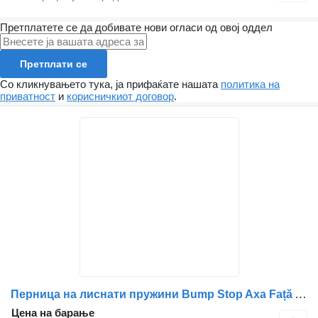
Претплатете се да добивате нови огласи од овој оддел
Претплати се
Со кликнувањето тука, ја прифаќате нашата
политика на
приватност
и
корисничкиот договор
.
Перница на лиснати пружини Bump Stop Axa Față A9609980341 A9603238040 A0009983041 960998034 за камион Mercedes-Benz A9609980341 A9603238040 A0009983041 9609980341 9603238040 0009983041
Цена на барање