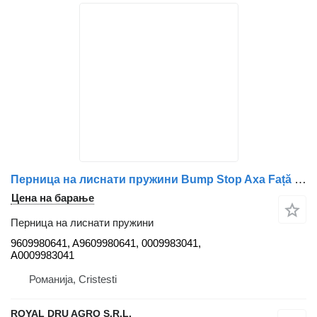
Перница на лиснати пружини Bump Stop Axa Față Superioară 9609980641 A9609980641 0009983041 за камион Mercedes-Benz Modelele Mercedes specificate
Цена на барање
Перница на лиснати пружини
9609980641, A9609980641, 0009983041,
A0009983041
Романија, Cristesti
ROYAL DRU AGRO S.R.L.