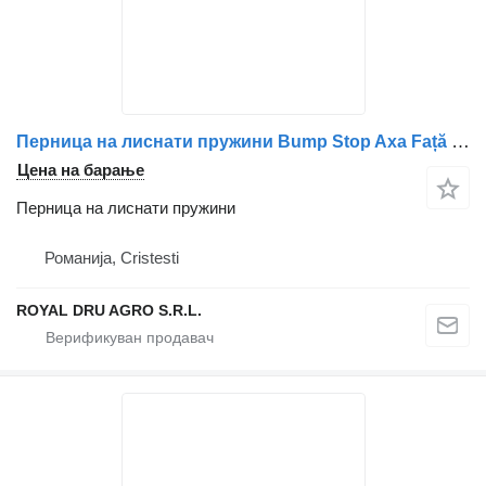
Перница на лиснати пружини Bump Stop Axa Față 9603200577 / 9603220409 / 9603221109 за камион Mercedes-Benz 9603200577 / 9603220409 / 9603221109
Цена на барање
Перница на лиснати пружини
Романија, Cristesti
ROYAL DRU AGRO S.R.L.