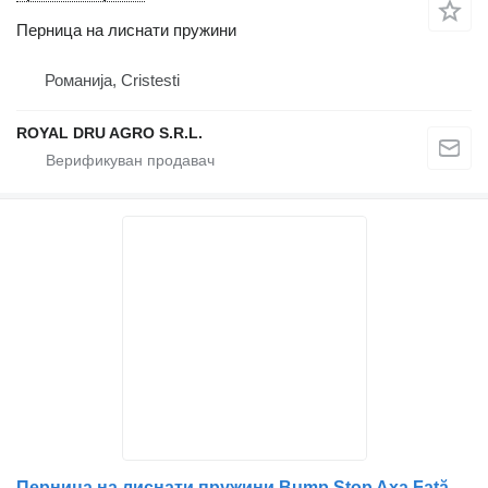
Перница на лиснати пружини
Романија, Cristesti
ROYAL DRU AGRO S.R.L.
Перница на лиснати пружини Bump Stop Axa Față A9609980341 A9603238040 A0009983041 за камион Mercedes-Benz A9609980341 A9603238040 A0009983041