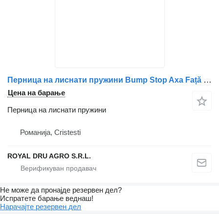
Перница на лиснати пружини Bump Stop Axa Față , Coduri 9603200577, 9603220409, 9603221109, за камион Mercedes-Benz Mercedes
Цена на барање
Перница на лиснати пружини
Романија, Cristesti
ROYAL DRU AGRO S.R.L.
Не може да пронајде резервен дел?
Испратете барање веднаш!
Нарачајте резервен дел