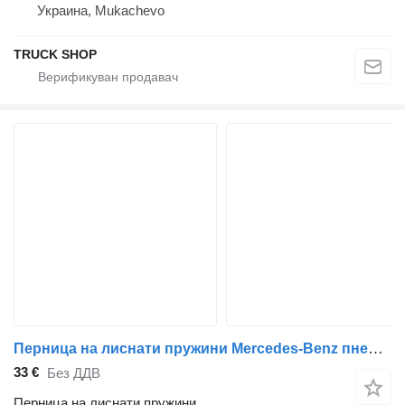
Украина, Mukachevo
TRUCK SHOP
Перница на лиснати пружини Mercedes-Benz пневморесора CON.4390N02 БЕЗ СТАКАНА, ВЕРХ 1ШП+ШТ POWERTECH 94390-02P за камион Mercedes-Benz ACTROS MP2 / MP3
33 €
Без ДДВ
Перница на лиснати пружини