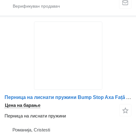
Перница на лиснати пружини Bump Stop Axa Față A6753240008 / 6753240008 / A9703220009 / 9703 за камион Mercedes-Benz A6753240008 / 6753240008 / A9703220009 / 9703220009
Цена на барање
Перница на лиснати пружини
Романија, Cristesti