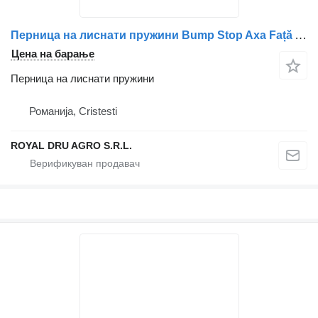
Перница на лиснати пружини Bump Stop Axa Față A9423251009 / A9303250709 за камион Mercedes-Benz A9423251009 / A9303250709
Цена на барање
Перница на лиснати пружини
Романија, Cristesti
ROYAL DRU AGRO S.R.L.