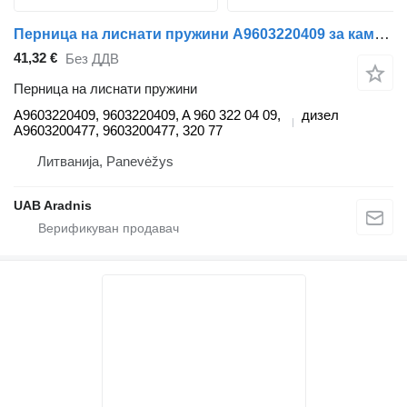
Перница на лиснати пружини A9603220409 за камион Mercedes-Benz ACTROS MP4
41,32 €
Без ДДВ
Перница на лиснати пружини
A9603220409, 9603220409, A 960 322 04 09,
дизел
A9603200477, 9603200477, 320 77
Литванија, Panevėžys
UAB Aradnis