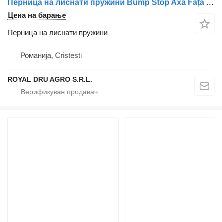
Перница на лиснати пружини Bump Stop Axa Față A9609980341 / A9603238040 / A0009983041 за камион Mercedes-Benz Diverse modele Mercedes
Цена на барање
Перница на лиснати пружини
Романија, Cristesti
ROYAL DRU AGRO S.R.L.