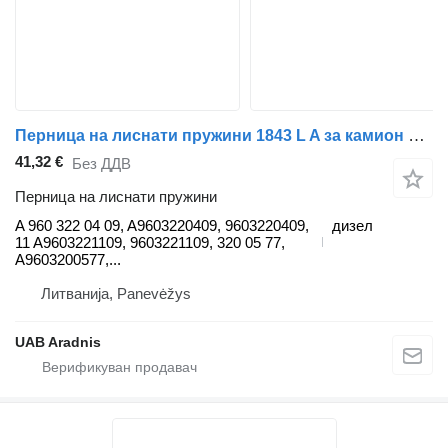
Перница на лиснати пружини 1843 L A за камион Mercedes-Benz ACTROS MP4
41,32 €
Без ДДВ
Перница на лиснати пружини
A 960 322 04 09, A9603220409, 9603220409,
дизел
11 A9603221109, 9603221109, 320 05 77,
A9603200577,...
Литванија, Panevėžys
UAB Aradnis