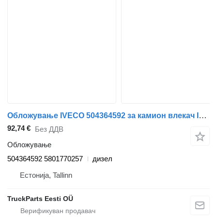
Обложување IVECO 504364592 за камион влекач IVECO Stralis (01.02-)
92,74 €
Без ДДВ
Обложување
504364592 5801770257
дизел
Естонија, Tallinn
TruckParts Eesti OÜ