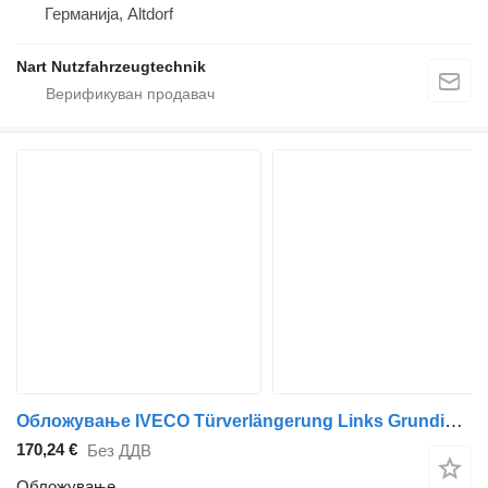
Германија, Altdorf
Nart Nutzfahrzeugtechnik
Обложување IVECO Türverlängerung Links Grundiert 504044981 за камион влекач IVECO Stralis
170,24 €
Без ДДВ
Обложување