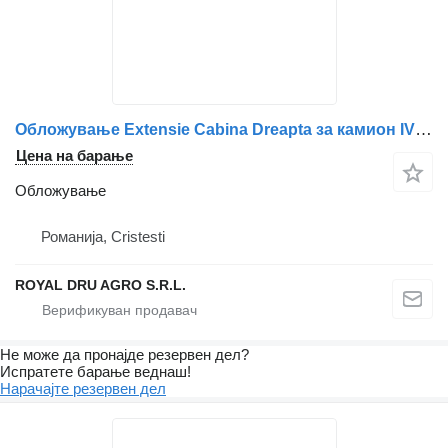
Обложување Extensie Cabina Dreapta за камион IVECO – Cod 504022497
Цена на барање
Обложување
Романија, Cristesti
ROYAL DRU AGRO S.R.L.
Не може да пронајде резервен дел?
Испратете барање веднаш!
Нарачајте резервен дел