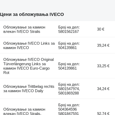
Цени за обложувања IVECO
Обложување за камион
Број на дел:
30 €
влекач IVECO Stralis
5801562167
Обложување IVECO Links за
Број на дел:
39,24 €
камион IVECO
504139861
Обложување IVECO Original
Türverlängerung Links за
Број на дел:
33,25 €
камион IVECO Euro-Cargo
504139861
Rot
Број на дел:
Обложување Trittbelag rechts
5801547974,
34,24 €
за камион IVECO Daily
5801869288
Број на дел:
Обложување за камион
504364596
влекач IVECO Stralis,
5801847591
92,74 €