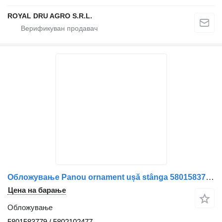
ROYAL DRU AGRO S.R.L.
Обложување Panou ornament ușă stânga 5801583779 за камион IVECO
Цена на барање
Обложување
5801583779 / 5802102477