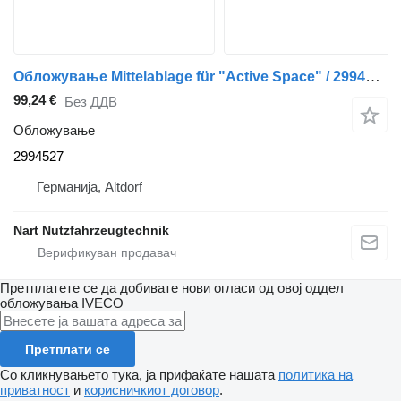
Обложување Mittelablage für "Active Space" / 2994527 за камион влекач IVECO STRALIS
99,24 €
Без ДДВ
Обложување
2994527
Германија, Altdorf
Nart Nutzfahrzeugtechnik
Претплатете се да добивате нови огласи од овој оддел
обложувања
IVECO
Претплати се
Со кликнувањето тука, ја прифаќате нашата
политика на
приватност
и
корисничкиот договор
.