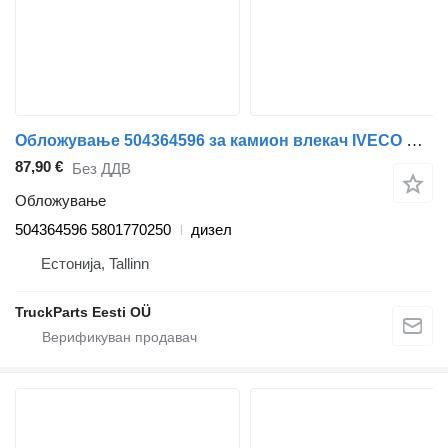
Обложување 504364596 за камион влекач IVECO Stralis (01.02-)
87,90 €
Без ДДВ
Обложување
504364596 5801770250
дизел
Естонија, Tallinn
TruckParts Eesti OÜ