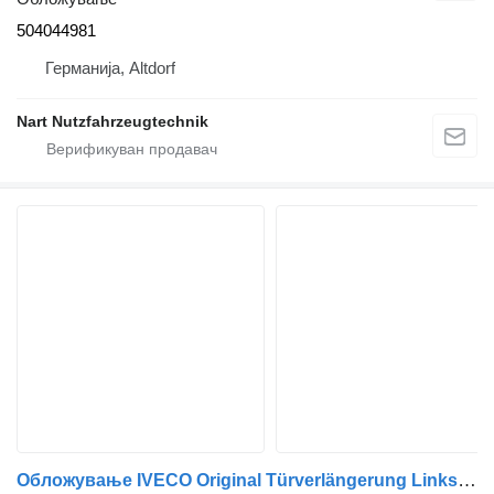
504044981
Германија, Altdorf
Nart Nutzfahrzeugtechnik
Обложување IVECO Original Türverlängerung Links 504139861 за камион IVECO Euro-Cargo Rot