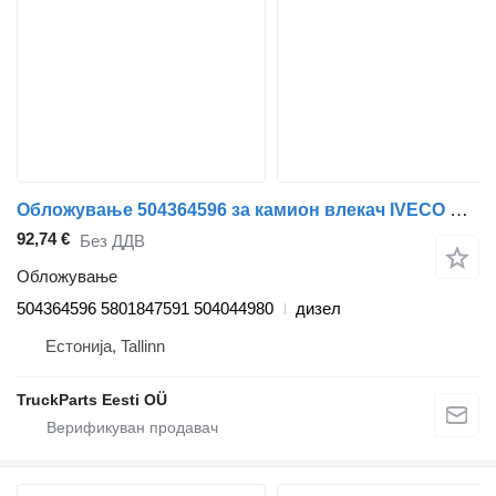
Обложување 504364596 за камион влекач IVECO Stralis, Trakker (2002-)
92,74 €
Без ДДВ
Обложување
504364596 5801847591 504044980
дизел
Естонија, Tallinn
TruckParts Eesti OÜ