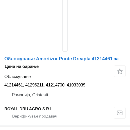
Обложување Amortizor Punte Dreapta 41214461 за камион IVECO – Coduri
Цена на барање
Обложување
41214461, 41296211, 41214700, 41033039
Романија, Cristesti
ROYAL DRU AGRO S.R.L.