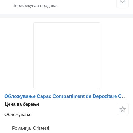
Обложување Capac Compartiment de Depozitare Cabina Dreapta за камион IVECO – Coduri: 504153138, 504202761, 5801935928, 504199058
Цена на барање
Обложување
Романија, Cristesti