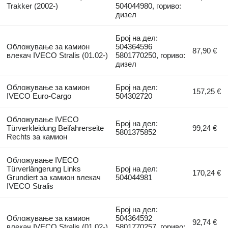
Trakker (2002-)
504044980, гориво:
дизел
Број на дел:
Обложување за камион
504364596
87,90 €
влекач IVECO Stralis (01.02-)
5801770250, гориво:
дизел
Обложување за камион
Број на дел:
157,25 €
IVECO Euro-Cargo
504302720
Обложување IVECO
Број на дел:
Türverkleidung Beifahrerseite
99,24 €
5801375852
Rechts за камион
Обложување IVECO
Türverlängerung Links
Број на дел:
170,24 €
Grundiert за камион влекач
504044981
IVECO Stralis
Број на дел:
Обложување за камион
504364592
92,74 €
влекач IVECO Stralis (01.02-)
5801770257, гориво: