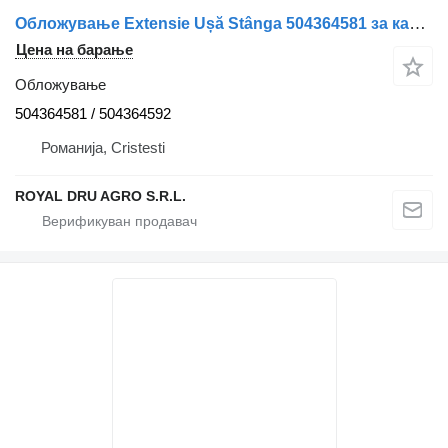
Обложување Extensie Ușă Stânga 504364581 за камион IVECO 504364581/504364592 Albă
Цена на барање
Обложување
504364581 / 504364592
Романија, Cristesti
ROYAL DRU AGRO S.R.L.