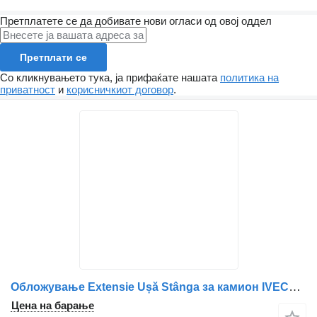
Претплатете се да добивате нови огласи од овој оддел
Претплати се
Со кликнувањето тука, ја прифаќате нашата
политика на
приватност
и
корисничкиот договор
.
Обложување Extensie Ușă Stânga за камион IVECO 7482580811 / 7482510540 – Albă
Цена на барање