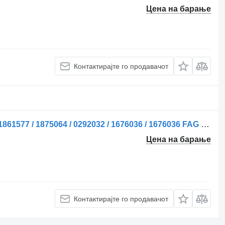
Цена на барање
Контактирајте го продавачот
Метална прачка за управувач DAF 1861577 / 1875064 / 0292032 / 1676036 / 1676036 FAG Stuurstangen за камион DAF CF 300
Цена на барање
Контактирајте го продавачот