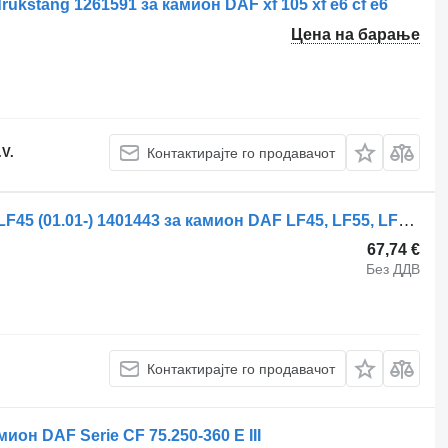
ukstang 1261591 за камион DAF xf 105 xf e6 cf e6
Цена на барање
.V.
Контактирајте го продавачот
Метална прачка за управувач DAF LF45 (01.01-) 1401443 за камион DAF LF45, LF55, LF180, CF65, CF75, CF85 (2001-)
67,74 €
Без ДДВ
Контактирајте го продавачот
ион DAF Serie CF 75.250-360 E III