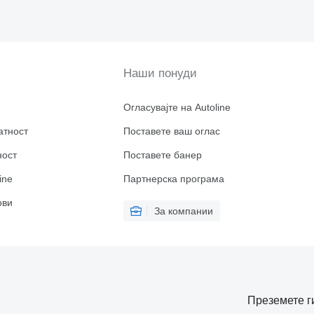
Наши понуди
Огласувајте на Autoline
атност
Поставете ваш оглас
ност
Поставете банер
ine
Партнерска програма
ови
За компании
Преземете г