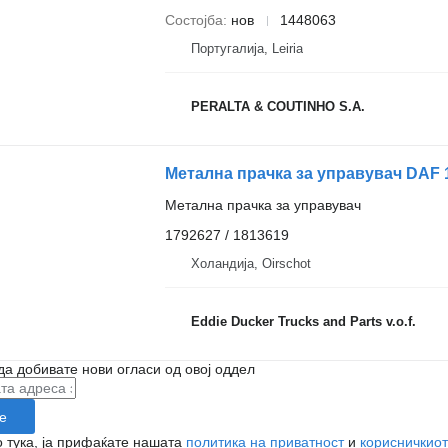
Состојба
нов
1448063
Португалија, Leiria
PERALTA & COUTINHO S.A.
Метална прачка за управувач DAF 
Метална прачка за управувач
1792627 / 1813619
Холандија, Oirschot
Eddie Ducker Trucks and Parts v.o.f.
да добивате нови огласи од овој оддел
е
 тука, ја прифаќате нашата
политика на приватност
и
корисничкиот