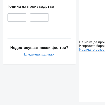
Година на производство
–
Не може да прон
Испратете бара
Недостасуваат некои филтри?
Нарачајте резер
Предложи промена