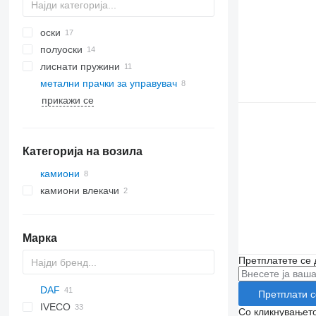
оски
полуоски
лиснати пружини
метални прачки за управувач
прикажи се
Категорија на возила
камиони
камиони влекачи
Марка
Претплатете се 
DAF
Претплати с
IVECO
CF
F-MAX
Со кликнувањето