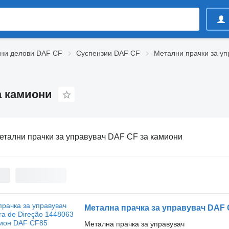
вни делови DAF CF
Суспензии DAF CF
Метални прачки за у
а камиони
етални прачки за управувач DAF CF за камиони
Метална прачка за управувач DAF C
Метална прачка за управувач