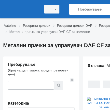
Autoline
Резервни делови
Резервни делови DAF
Резер
Метални прачки за управувач DAF CF за камиони
Метални прачки за управувач DAF CF з
Пребарување
8 огласа:
М
(број на дел, марка, модел, резервен
дел)
Категорија