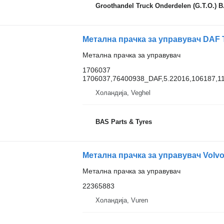
Groothandel Truck Onderdelen (G.T.O.) B
Метална прачка за управувач DAF T
Метална прачка за управувач
1706037
1706037,76400938_DAF,5.22016,106187,
Холандија, Veghel
BAS Parts & Tyres
Метална прачка за управувач Volvo
Метална прачка за управувач
22365883
Холандија, Vuren