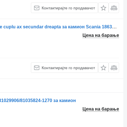
Контактирајте го продавачот
Метална прачка за управувач Tijă de cuplu ax secundar dreapta за камион Scania 1863130/1438475
Цена на барање
Контактирајте го продавачот
31029906/81035824-1270 за камион
Цена на барање