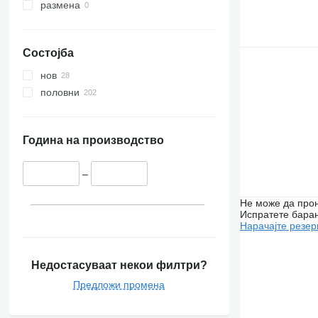
размена
Состојба
нов
половни
Година на производство
–
Не може да прон
Испратете бара
Нарачајте резер
Недостасуваат некои филтри?
Предложи промена