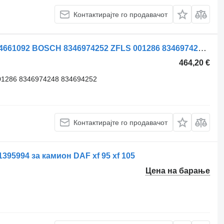
Контактирајте го продавачот
Метална прачка за управувач A9604661092 BOSCH 8346974252 ZFLS 001286 8346974248 ZFLS 834694252 за камион Mercedes-Benz Actros MP4 Antos
464,20 €
1286 8346974248 834694252
Контактирајте го продавачот
395994 за камион DAF xf 95 xf 105
Цена на барање