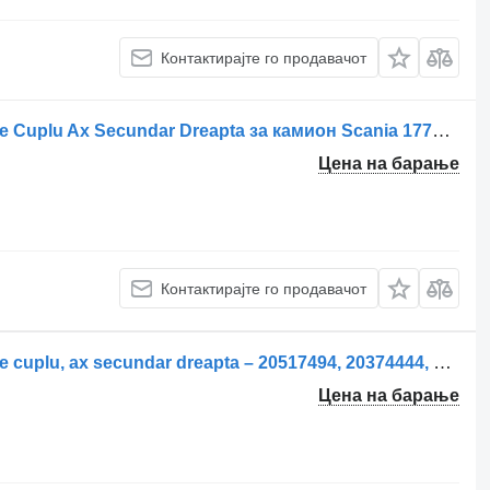
Контактирајте го продавачот
Метална прачка за управувач Tija de Cuplu Ax Secundar Dreapta за камион Scania 1770735, 1477415
Цена на барање
Контактирајте го продавачот
Метална прачка за управувач Tijă de cuplu, ax secundar dreapta – 20517494, 20374444, 2041053 за камион Volvo Volvo
Цена на барање