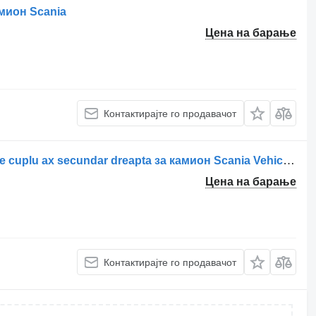
мион Scania
Цена на барање
Контактирајте го продавачот
Метална прачка за управувач Tijă de cuplu ax secundar dreapta за камион Scania Vehicule Scania
Цена на барање
Контактирајте го продавачот