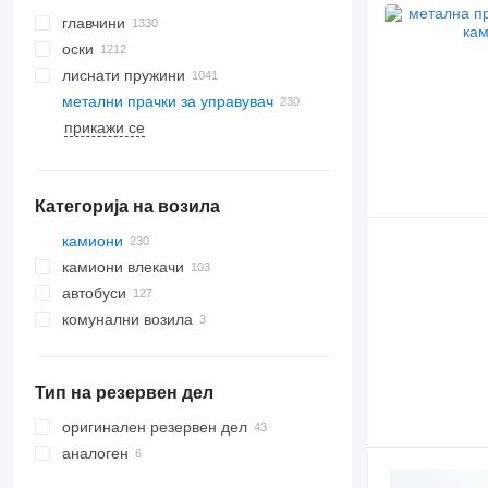
главчини
оски
лиснати пружини
метални прачки за управувач
прикажи се
гасенични системи
гасенични ланци
Категорија на возила
камиони
камиони влекачи
автобуси
комунални возила
комунални машини
камиони за ѓубре
Тип на резервен дел
оригинален резервен дел
аналоген