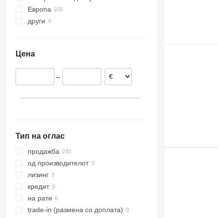
Европа
други
Шпанија
Холандија
Украина
Естонија
Колумбија
Цена
Романија
Белгија
–
Литванија
Данска
Полска
прикажи се
Тип на оглас
продажба
од производителот
лизинг
кредит
на рати
trade-in (размена со доплата)