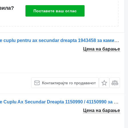
зила?
Поставете ваш оглас
Метална прачка за управувач Tijă de cuplu pentru ax secundar dreapta 1943458 за камион Scania Camioane Scania
Цена на барање
Контактирајте го продавачот
Метална прачка за управувач Tijă de Cuplu Ax Secundar Dreapta 1150990 / 41150990 за камион VDL Vehicule VDL
Цена на барање