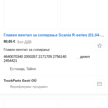
Главен вентил за сопирање Scania R-series (01.04-) 4640070340 за камион влекач Scania P,G,R,T-series (2004-2017)
80,65 €
Без ДДВ
Главен вентил за сопирање
4640070340 2093357 2171709 2756140
дизел
2454421
Естонија, Tallinn
TruckParts Eesti OÜ