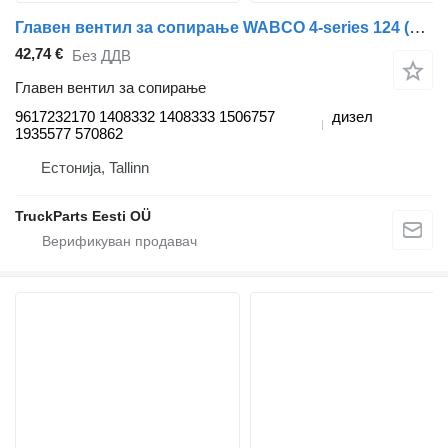
Главен вентил за сопирање WABCO 4-series 124 (01.95-12.04) 9617232170 за камион влекач Scania 4-series (1995-2006)
42,74 €
Без ДДВ
Главен вентил за сопирање
9617232170 1408332 1408333 1506757
дизел
1935577 570862
Естонија, Tallinn
TruckParts Eesti OÜ