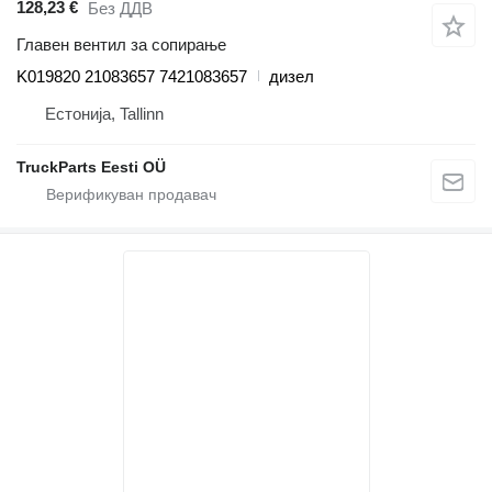
128,23 €
Без ДДВ
Главен вентил за сопирање
K019820 21083657 7421083657
дизел
Естонија, Tallinn
TruckParts Eesti OÜ