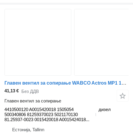
Главен вентил за сопирање WABCO Actros MP1 1843 (01.96-12.02) 4410500120 за камион влекач Mercedes-Benz Actros, Axor MP1, MP2, MP3 (1996-2014)
41,13 €
Без ДДВ
Главен вентил за сопирање
4410500120 A0015420018 1505054
дизел
500340806 81259370023 5021170130
81.25937-0023 0015420018 A0015424018...
Естонија, Tallinn