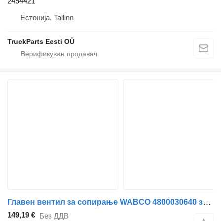
2454421
Естонија, Tallinn
TruckParts Eesti OÜ
Главен вентил за сопирање WABCO 4800030640 за камион влекач DAF XF106
149,19 €
Без ДДВ