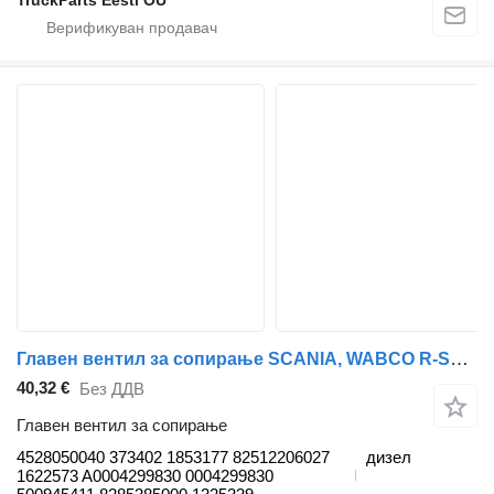
Главен вентил за сопирање SCANIA, WABCO R-Series (01.16-) 4528050040 за камион влекач Scania L,P,G,R,S-series (2016-)
40,32 €
Без ДДВ
Главен вентил за сопирање
4528050040 373402 1853177 82512206027
дизел
1622573 A0004299830 0004299830