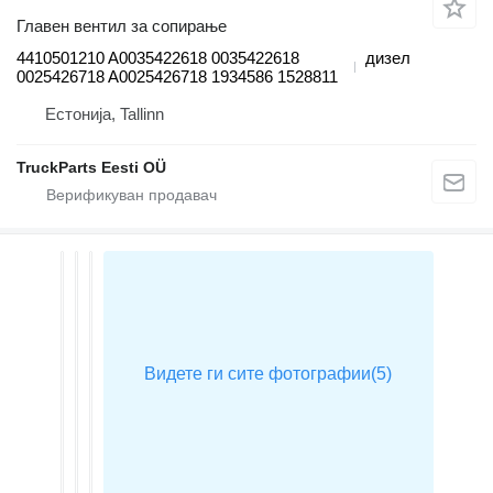
Главен вентил за сопирање
4410501210 A0035422618 0035422618
дизел
0025426718 A0025426718 1934586 1528811
Естонија, Tallinn
TruckParts Eesti OÜ