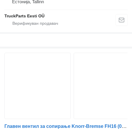
Естонија, Tallinn
TruckParts Eesti OÜ
Главен вентил за сопирање Knorr-Bremse FH16 (01.93-) K019820 за камион влекач Volvo FH12, FH16, NH12, FH, VNL780 (1993-2014)