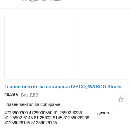
Главен вентил за сопирање IVECO, WABCO Stralis (01.02-) 4728800300 за камион влекач IVECO Stralis (01.02-)
48,39 €
Без ДДВ
Главен вентил за сопирање
4728800300 4729000550 81.25902-6238
дизел
81.25902-6145 81.25902-9145 81259026238
81259026145 81259029145...