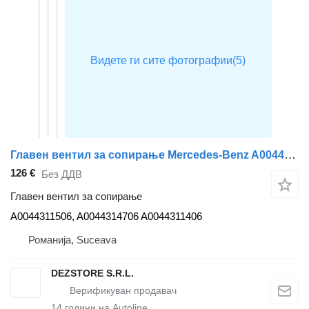
Главен вентил за сопирање Mercedes-Benz A0044311506 за камион влекач Mercedes-Benz ACTROS MP4
126 €
Без ДДВ
Главен вентил за сопирање
A0044311506, A0044314706 A0044311406
Романија, Suceava
DEZSTORE S.R.L.
14
години на Autoline