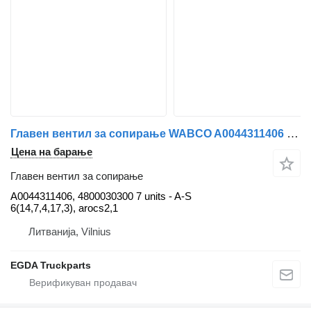
Главен вентил за сопирање WABCO A0044311406 за камион влекач Mercedes-Benz
Цена на барање
Главен вентил за сопирање
A0044311406, 4800030300 7 units - A-S
6(14,7,4,17,3), arocs2,1
Литванија, Vilnius
EGDA Truckparts