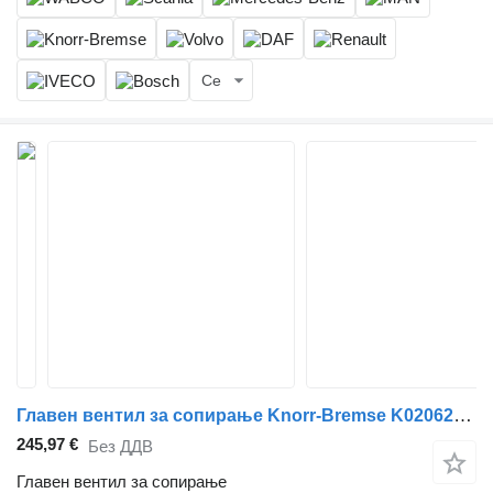
Се
Главен вентил за сопирање Knorr-Bremse K020623 за камион влекач MAN TGL, TGM, TGS, TGX (2005-2021)
245,97 €
Без ДДВ
Главен вентил за сопирање