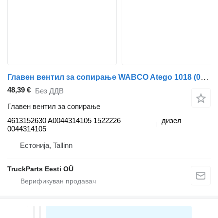
Главен вентил за сопирање WABCO Atego 1018 (01.98-12.04) 4613152630 за камион влекач Mercedes-Benz Atego, Atego 2, Atego 3 (1996-)
48,39 €
Без ДДВ
Главен вентил за сопирање
4613152630 A0044314105 1522226
дизел
0044314105
Естонија, Tallinn
TruckParts Eesti OÜ