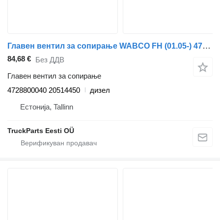
Главен вентил за сопирање WABCO FH (01.05-) 4728800040 за камион влекач Volvo FH12, FH16, NH12, FH, VNL780 (1993-2014)
84,68 €
Без ДДВ
Главен вентил за сопирање
4728800040 20514450
дизел
Естонија, Tallinn
TruckParts Eesti OÜ