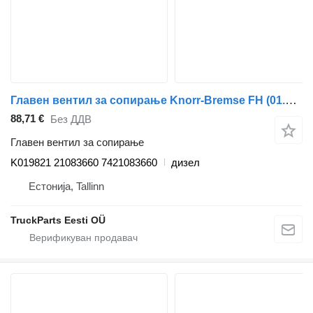
Главен вентил за сопирање Knorr-Bremse FH (01.05-) K019821 за камион влекач Volvo FH12, FH16, NH12, FH, VNL780 (1993-2014)
88,71 €
Без ДДВ
Главен вентил за сопирање
K019821 21083660 7421083660
дизел
Естонија, Tallinn
TruckParts Eesti OÜ