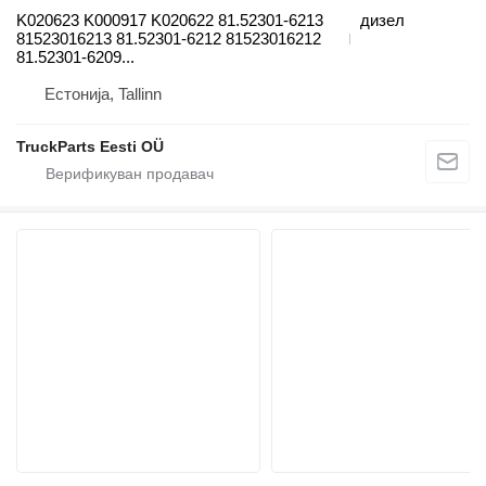
K020623 K000917 K020622 81.52301-6213
дизел
81523016213 81.52301-6212 81523016212
81.52301-6209...
Естонија, Tallinn
TruckParts Eesti OÜ