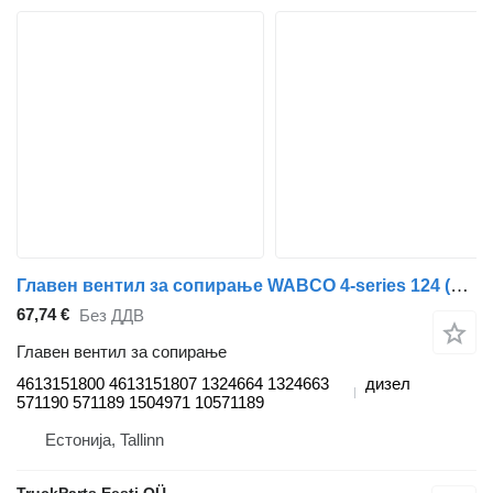
Главен вентил за сопирање WABCO 4-series 124 (01.95-12.04) 4613151800 за камион влекач Scania 4-series (1995-2006)
67,74 €
Без ДДВ
Главен вентил за сопирање
4613151800 4613151807 1324664 1324663
дизел
571190 571189 1504971 10571189
Естонија, Tallinn
TruckParts Eesti OÜ