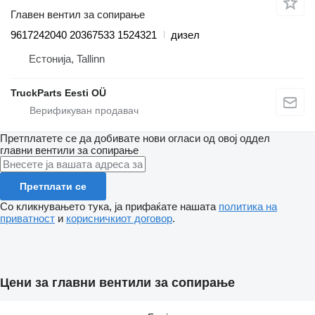
Главен вентил за сопирање
9617242040 20367533 1524321
дизел
Естонија, Tallinn
TruckParts Eesti OÜ
Претплатете се да добивате нови огласи од овој оддел
главни вентили за сопирање
Претплати се
Со кликнувањето тука, ја прифаќате нашата
политика на
приватност
и
корисничкиот договор
.
Цени за главни вентили за сопирање