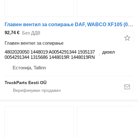
Главен вентил за сопирање DAF, WABCO XF105 (01.05-) 4802020050 за камион влекач DAF XF95, XF105 (2001-2014)
92,74 €
Без ДДВ
Главен вентил за сопирање
4802020050 1448019 A0054291344 1935137
дизел
0054291344 1315686 1448019R 1448019RN
Естонија, Tallinn
TruckParts Eesti OÜ