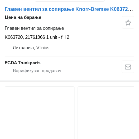
Главен вентил за сопирање Knorr-Bremse K063720 за камион влекач Volvo
Цена на барање
Главен вентил за сопирање
K063720, 21761966 1 unit - fl i 2
Литванија, Vilnius
EGDA Truckparts