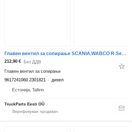
Главен вентил за сопирање SCANIA,WABCO R-Series (01.16-) 9617241060 за камион влекач Scania L,P,G,R,S-series (2016-)
212,90 €
Без ДДВ
Главен вентил за сопирање
9617241060 2301821
дизел
Естонија, Tallinn
TruckParts Eesti OÜ