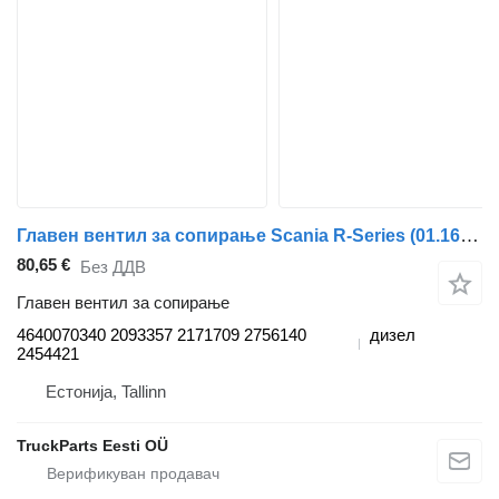
Главен вентил за сопирање Scania R-Series (01.16-) 4640070340 за камион влекач Scania L,P,G,R,S-series (2016-)
80,65 €
Без ДДВ
Главен вентил за сопирање
4640070340 2093357 2171709 2756140
дизел
2454421
Естонија, Tallinn
TruckParts Eesti OÜ