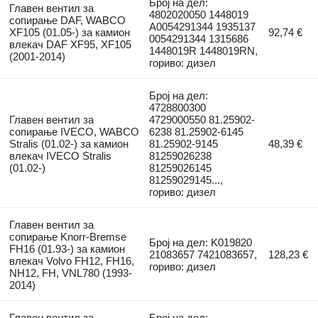
Број на дел:
Главен вентил за
4802020050 1448019
сопирање DAF, WABCO
A0054291344 1935137
XF105 (01.05-) за камион
92,74 €
0054291344 1315686
влекач DAF XF95, XF105
1448019R 1448019RN,
(2001-2014)
гориво: дизел
Број на дел:
4728800300
Главен вентил за
4729000550 81.25902-
сопирање IVECO, WABCO
6238 81.25902-6145
Stralis (01.02-) за камион
81.25902-9145
48,39 €
влекач IVECO Stralis
81259026238
(01.02-)
81259026145
81259029145...,
гориво: дизел
Главен вентил за
сопирање Knorr-Bremse
Број на дел: K019820
FH16 (01.93-) за камион
21083657 7421083657,
128,23 €
влекач Volvo FH12, FH16,
гориво: дизел
NH12, FH, VNL780 (1993-
2014)
Главен вентил за
Број на дел: