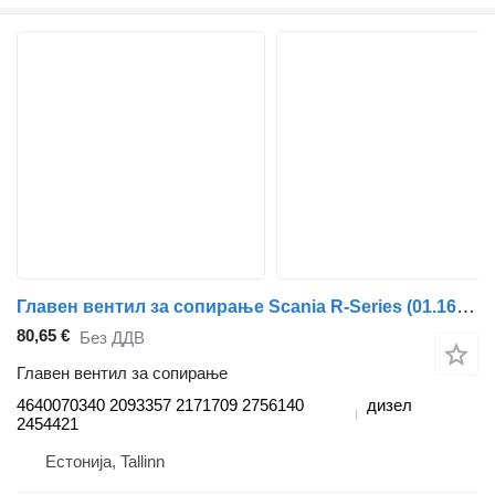
Главен вентил за сопирање Scania R-Series (01.16-) 4640070340 за камион влекач Scania L,P,G,R,S-series (2016-)
80,65 €
Без ДДВ
Главен вентил за сопирање
4640070340 2093357 2171709 2756140
дизел
2454421
Естонија, Tallinn