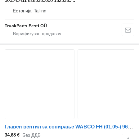
500945411 8285385000 1325339...
Естонија, Tallinn
TruckParts Eesti OÜ
Главен вентил за сопирање WABCO FH (01.05-) 9617242040 за камион влекач Volvo FH12, FH16, NH12, FH, VNL780 (1993-2014)
34,68 €
Без ДДВ