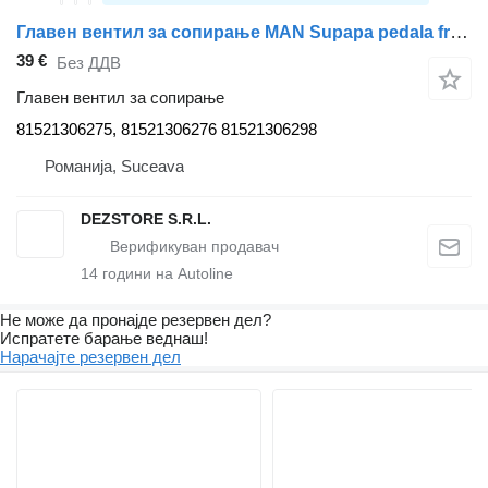
Главен вентил за сопирање MAN Supapa pedala frana 81521306275 за камион влекач MAN TGX
39 €
Без ДДВ
Главен вентил за сопирање
81521306275, 81521306276 81521306298
Романија, Suceava
DEZSTORE S.R.L.
14
години на Autoline
Не може да пронајде резервен дел?
Испратете барање веднаш!
Нарачајте резервен дел