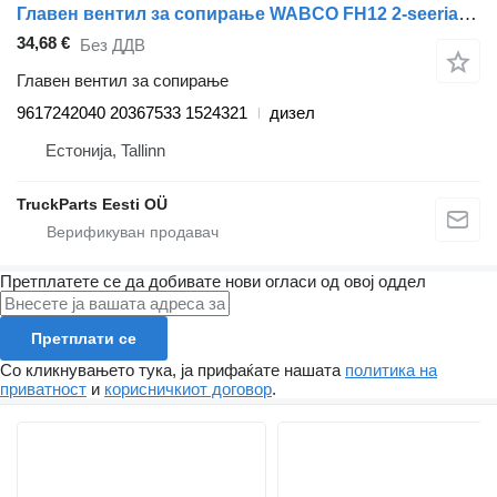
Главен вентил за сопирање WABCO FH12 2-seeria (01.02-) 9617242040 за камион влекач Volvo FH12, FH16, NH12, FH, VNL780 (1993-2014)
34,68 €
Без ДДВ
Главен вентил за сопирање
9617242040 20367533 1524321
дизел
Естонија, Tallinn
TruckParts Eesti OÜ
Претплатете се да добивате нови огласи од овој оддел
Претплати се
Со кликнувањето тука, ја прифаќате нашата
политика на
приватност
и
корисничкиот договор
.