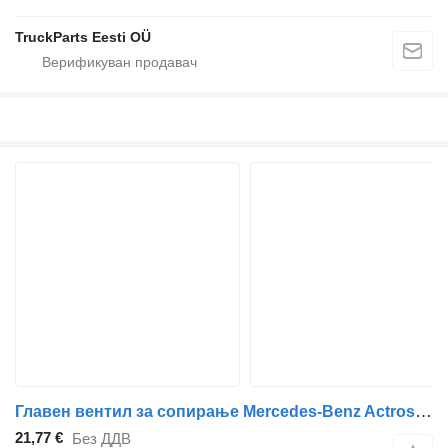
TruckParts Eesti OÜ
Главен вентил за сопирање Mercedes-Benz Actros MP2/MP3 1844 (01.02-) 4410501210 за камион влекач Mercedes-Benz Actros, Axor MP1, MP2, MP3 (1996-2014)
21,77 €
Без ДДВ