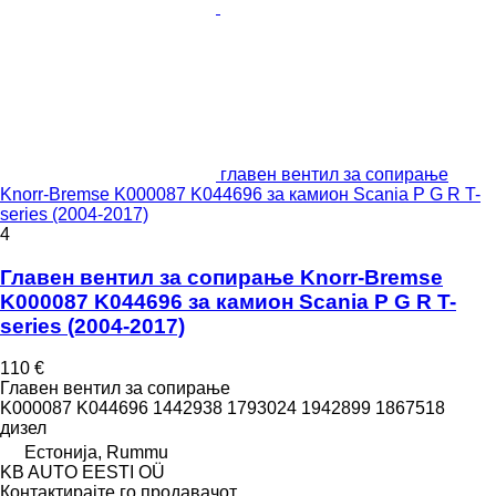
главен вентил за сопирање
Knorr-Bremse K000087 K044696 за камион Scania P G R T-
series (2004-2017)
4
Главен вентил за сопирање Knorr-Bremse
K000087 K044696 за камион Scania P G R T-
series (2004-2017)
110 €
Главен вентил за сопирање
K000087 K044696 1442938 1793024 1942899 1867518
дизел
Естонија, Rummu
KB AUTO EESTI OÜ
Контактирајте го продавачот