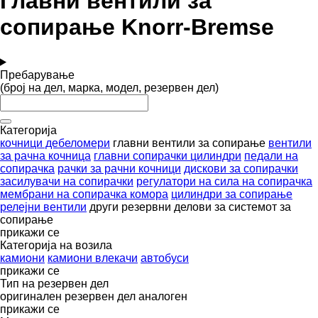
Главни вентили за
сопирање Knorr-Bremse
Пребарување
(број на дел, марка, модел, резервен дел)
Категорија
кочници дебеломери
главни вентили за сопирање
вентили
за рачна кочница
главни сопирачки цилиндри
педали на
сопирачка
рачки за рачни кочници
дискови за сопирачки
засилувачи на сопирачки
регулатори на сила на сопирачка
мембрани на сопирачка комора
цилиндри за сопирање
релејни вентили
други резервни делови за системот за
сопирање
прикажи се
Категорија на возила
камиони
камиони влекачи
автобуси
прикажи се
Тип на резервен дел
оригинален резервен дел
аналоген
прикажи се