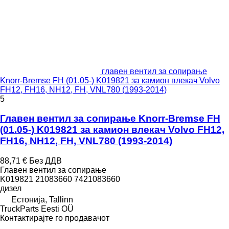
главен вентил за сопирање
Knorr-Bremse FH (01.05-) K019821 за камион влекач Volvo
FH12, FH16, NH12, FH, VNL780 (1993-2014)
5
Главен вентил за сопирање Knorr-Bremse FH
(01.05-) K019821 за камион влекач Volvo FH12,
FH16, NH12, FH, VNL780 (1993-2014)
88,71 €
Без ДДВ
Главен вентил за сопирање
K019821 21083660 7421083660
дизел
Естонија, Tallinn
TruckParts Eesti OÜ
Контактирајте го продавачот