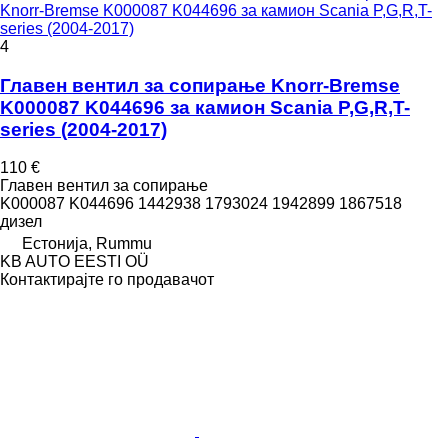
Knorr-Bremse K000087 K044696 за камион Scania P,G,R,T-
series (2004-2017)
4
Главен вентил за сопирање Knorr-Bremse
K000087 K044696 за камион Scania P,G,R,T-
series (2004-2017)
110 €
Главен вентил за сопирање
K000087 K044696 1442938 1793024 1942899 1867518
дизел
Естонија, Rummu
KB AUTO EESTI OÜ
Контактирајте го продавачот