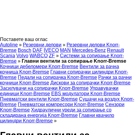
Поставете ваш оглас
Autoline
»
Резервни делови
»
Резервни делови Knorr-
Bremse
Bosch
DAF
IVECO
MAN
Mercedes-Benz
Renault
Scania
Volvo
WABCO
ZF
»
Системи за сопирање Knorr-
Bremse
»
Главни вентили за сопирање Knorr-Bremse
Кочници дебеломери Knorr-Bremse
Вентили за рачна
кочница Knorr-Bremse
Главни сопирачки цилиндри Knorr-
Bremse
Педали на сопирачка Knorr-Bremse
Рачки за рачни
кочници Knorr-Bremse
Дискови за сопирачки Knorr-Bremse
Засилувачи на сопирачки Knorr-Bremse
Управувачки
единици Knorr-Bremse
EBS модулатори Knorr-Bremse
Пневматски вентили Knorr-Bremse
Сушачи на воздух Knorr-
Bremse
Пневматски компресори Knorr-Bremse
Сензори
Knorr-Bremse
Хидраулични уреди за сопирање со
складирана енергија Knorr-Bremse
Главни квачило
цилиндри Knorr-Bremse
»