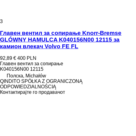
3
Главен вентил за сопирање Knorr-Bremse
GLÓWNY HAMULCA K040156N00 12115 за
камион влекач Volvo FE FL
92,89 €
400 PLN
Главен вентил за сопирање
K040156N00 12115
Полска, Michałów
QINDITO SPÓŁKA Z OGRANICZONĄ
ODPOWIEDZIALNOŚCIĄ
Контактирајте го продавачот