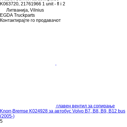
K063720, 21761966 1 unit - fl i 2
Литванија, Vilnius
EGDA Truckparts
Контактирајте го продавачот
главен вентил за сопирање
Knorr-Bremse K024928 за автобус Volvo B7, B8, B9, B12 bus
(2005-)
5