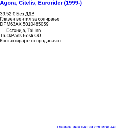
Agora, Citelis, Eurorider (1999-)
39,52 €
Без ДДВ
Главен вентил за сопирање
DPM63AX 5010485059
Естонија, Tallinn
TruckParts Eesti OÜ
Контактирајте го продавачот
главен вентил за сопирање