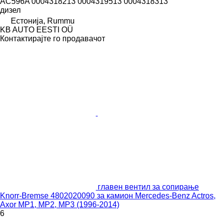
AC596A 0004318213 0004319513 0004318313
дизел
Естонија, Rummu
KB AUTO EESTI OÜ
Контактирајте го продавачот
главен вентил за сопирање
Knorr-Bremse 4802020090 за камион Mercedes-Benz Actros,
Axor MP1, MP2, MP3 (1996-2014)
6