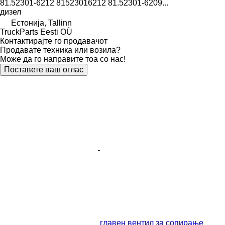
81.52301-6212 81523016212 81.52301-6209...
дизел
Естонија, Tallinn
TruckParts Eesti OÜ
Контактирајте го продавачот
Продавате техника или возила?
Може да го направите тоа со нас!
Поставете ваш оглас
главен вентил за сопирање