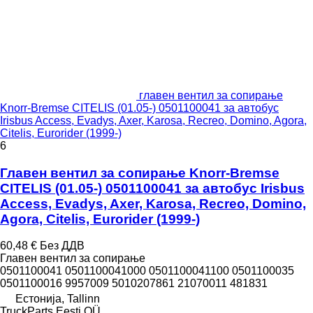
главен вентил за сопирање
Knorr-Bremse CITELIS (01.05-) 0501100041 за автобус
Irisbus Access, Evadys, Axer, Karosa, Recreo, Domino, Agora,
Citelis, Eurorider (1999-)
6
Главен вентил за сопирање Knorr-Bremse
CITELIS (01.05-) 0501100041 за автобус Irisbus
Access, Evadys, Axer, Karosa, Recreo, Domino,
Agora, Citelis, Eurorider (1999-)
60,48 €
Без ДДВ
Главен вентил за сопирање
0501100041 0501100041000 0501100041100 0501100035
0501100016 9957009 5010207861 21070011 481831
Естонија, Tallinn
TruckParts Eesti OÜ