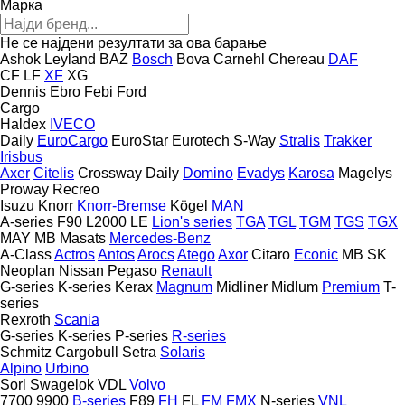
Марка
Не се најдени резултати за ова барање
Ashok Leyland
BAZ
Bosch
Bova
Carnehl
Chereau
DAF
CF
LF
XF
XG
Dennis
Ebro
Febi
Ford
Cargo
Haldex
IVECO
Daily
EuroCargo
EuroStar
Eurotech
S-Way
Stralis
Trakker
Irisbus
Axer
Citelis
Crossway
Daily
Domino
Evadys
Karosa
Magelys
Proway
Recreo
Isuzu
Knorr
Knorr-Bremse
Kögel
MAN
A-series
F90
L2000
LE
Lion's series
TGA
TGL
TGM
TGS
TGX
MAY
MB
Masats
Mercedes-Benz
A-Class
Actros
Antos
Arocs
Atego
Axor
Citaro
Econic
MB
SK
Neoplan
Nissan
Pegaso
Renault
G-series
K-series
Kerax
Magnum
Midliner
Midlum
Premium
T-
series
Rexroth
Scania
G-series
K-series
P-series
R-series
Schmitz Cargobull
Setra
Solaris
Alpino
Urbino
Sorl
Swagelok
VDL
Volvo
7700
9900
B-series
F89
FH
FL
FM
FMX
N-series
VNL