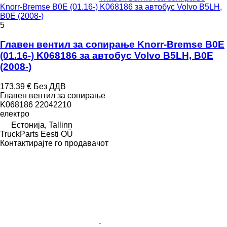
Knorr-Bremse B0E (01.16-) K068186 за автобус Volvo B5LH,
B0E (2008-)
5
Главен вентил за сопирање Knorr-Bremse B0E
(01.16-) K068186 за автобус Volvo B5LH, B0E
(2008-)
173,39 €
Без ДДВ
Главен вентил за сопирање
K068186 22042210
електро
Естонија, Tallinn
TruckParts Eesti OÜ
Контактирајте го продавачот