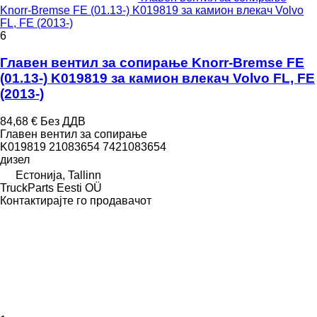
Knorr-Bremse FE (01.13-) K019819 за камион влекач Volvo
FL, FE (2013-)
6
Главен вентил за сопирање Knorr-Bremse FE
(01.13-) K019819 за камион влекач Volvo FL, FE
(2013-)
84,68 €
Без ДДВ
Главен вентил за сопирање
K019819 21083654 7421083654
дизел
Естонија, Tallinn
TruckParts Eesti OÜ
Контактирајте го продавачот