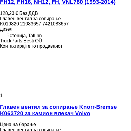
FH12, FH16, NH12, FH, VNL780 (1993-2014)
128,23 €
Без ДДВ
Главен вентил за сопирање
K019820 21083657 7421083657
дизел
Естонија, Tallinn
TruckParts Eesti OÜ
Контактирајте го продавачот
1
Главен вентил за сопирање Knorr-Bremse
K063720 за камион влекач Volvo
Цена на барање
Главен вентил за сопирање