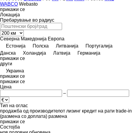
WABCO
Webasto
прикажи се
Локација
Пребарување во радиус
Северна Македонија
Европа
Естонија
Полска
Литванија
Португалија
Данска
Холандија
Латвија
Германија
прикажи се
други
Украина
прикажи се
прикажи се
Цена
–
Тип на оглас
продажба
од производителот
лизинг
кредит
на рати
trade-in
(размена со доплата)
размена
прикажи се
Состојба
нов
половни
обновена