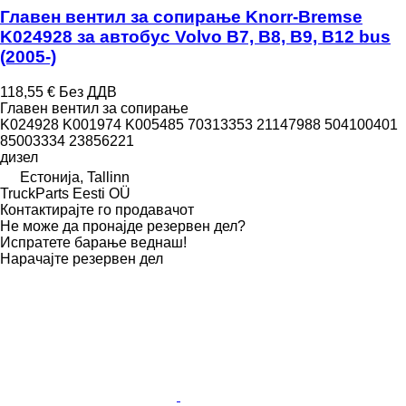
Главен вентил за сопирање Knorr-Bremse
K024928 за автобус Volvo B7, B8, B9, B12 bus
(2005-)
118,55 €
Без ДДВ
Главен вентил за сопирање
K024928 K001974 K005485 70313353 21147988 504100401
85003334 23856221
дизел
Естонија, Tallinn
TruckParts Eesti OÜ
Контактирајте го продавачот
Не може да пронајде резервен дел?
Испратете барање веднаш!
Нарачајте резервен дел