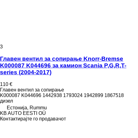
3
Главен вентил за сопирање Knorr-Bremse
K000087 K044696 за камион Scania P,G,R,T-
series (2004-2017)
110 €
Главен вентил за сопирање
K000087 K044696 1442938 1793024 1942899 1867518
дизел
Естонија, Rummu
KB AUTO EESTI OÜ
Контактирајте го продавачот