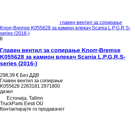
главен вентил за сопирање
Knorr-Bremse K055628 за камион влекач Scania L,P,G,R,S-
series (2016-)
6
Главен вентил за сопирање Knorr-Bremse
K055628 за камион влекач Scania L,P,G,R,S-
series (2016-)
298,39 €
Без ДДВ
Главен вентил за сопирање
K055628 2263181 2971800
дизел
Естонија, Tallinn
TruckParts Eesti OÜ
Контактирајте го продавачот