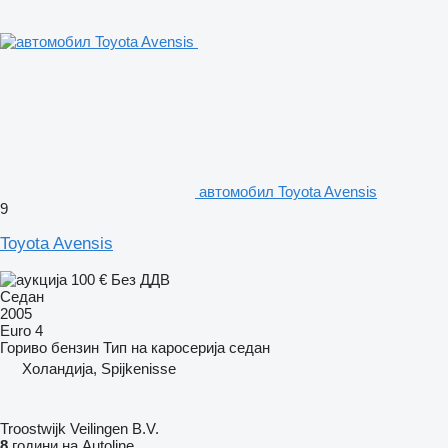
aвтомобил Toyota Avensis
9
Toyota Avensis
100 €
Без ДДВ
Седан
2005
Euro 4
Гориво
бензин
Тип на каросерија
седан
Холандија, Spijkenisse
Troostwijk Veilingen B.V.
8
години на Autoline