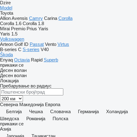
Dzire
Model
Toyota
Allion
Avensis
Camry
Carina
Corolla
Corolla 1.6
Corolla 1.8
Mirai
Premio
Prius
Yaris
Yaris 1.5
Volkswagen
Arteon
Golf
ID
Passat
Vento
Virtus
B-series
C
S-series
V40
Škoda
Enyaq
Octavia
Rapid
Superb
прикажи се
Десен волан
Десен волан
Локација
Пребарување во радиус
Северна Македонија
Европа
Белгија
Чешка
Словачка
Германија
Холандија
Шведска
Романија
Полска
прикажи се
Азија
Јапонија
Таџикистан