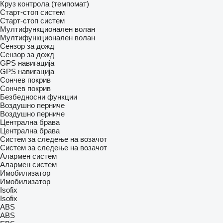
Круз контрола (темпомат)
Старт-стоп систем
Старт-стоп систем
Мултифункционален волан
Мултифункционален волан
Сензор за дожд
Сензор за дожд
GPS навигација
GPS навигација
Сончев покрив
Сончев покрив
Безбедносни функции
Воздушно перниче
Воздушно перниче
Централна брава
Централна брава
Систем за следење на возачот
Систем за следење на возачот
Алармен систем
Алармен систем
Имобилизатор
Имобилизатор
Isofix
Isofix
ABS
ABS