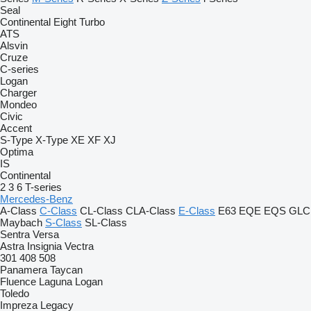
Seal
Continental
Eight
Turbo
ATS
Alsvin
Cruze
C-series
Logan
Charger
Mondeo
Civic
Accent
S-Type
X-Type
XE
XF
XJ
Optima
IS
Continental
2
3
6
T-series
Mercedes-Benz
A-Class
C-Class
CL-Class
CLA-Class
E-Class
E63
EQE
EQS
GLC
Maybach
S-Class
SL-Class
Sentra
Versa
Astra
Insignia
Vectra
301
408
508
Panamera
Taycan
Fluence
Laguna
Logan
Toledo
Impreza
Legacy