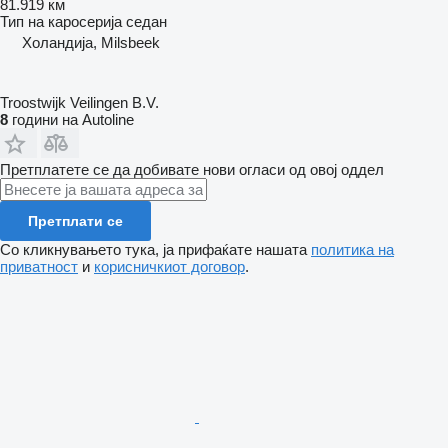
81.919 км
Тип на каросерија
седан
Холандија, Milsbeek
Troostwijk Veilingen B.V.
8
години на Autoline
Претплатете се да добивате нови огласи од овој оддел
Претплати се
Со кликнувањето тука, ја прифаќате нашата
политика на
приватност
и
корисничкиот договор
.