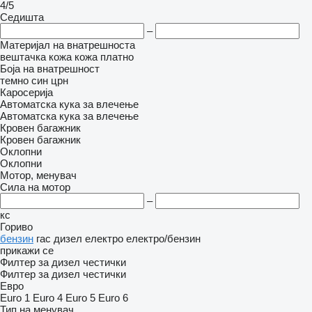
4/5
Седишта
–
Материјал на внатрешноста
вештачка кожа
кожа
платно
Боја на внатрешност
темно син
црн
Каросерија
Автоматска кука за влечење
Автоматска кука за влечење
Кровен багажник
Кровен багажник
Оклопни
Оклопни
Мотор, менувач
Сила на мотор
–
кс
Гориво
бензин
гас
дизел
електро
електро/бензин
прикажи се
Филтер за дизел честички
Филтер за дизел честички
Евро
Euro 1
Euro 4
Euro 5
Euro 6
Тип на менувач