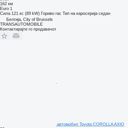
162 км
Euro 1
Сила
121 кс (89 kW)
Гориво
гас
Тип на каросерија
седан
Белгија, City of Brussels
TRANSAUTOMOBILE
Контактирајте го продавачот
aвтомобил Toyota COROLLA AXIO