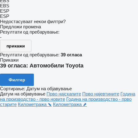
EBS
EBS
ESP
ESP
Недостасуваат некои филтри?
Предложи промена
Резултати од пребарување:
-
прикажи
Резултати од пребарување:
39 огласа
Прикажи
39 огласа:
Автомобили Toyota
Филтер
Сортирање
:
Датум на објавување
Датум на објавување
Прво најскапите
Прво најевтините
Година
на производство - прво новите
Година на производство - прво
старите
Километража ⬊
Километража ⬈