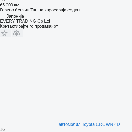
65.000 км
Гориво
бензин
Тип на каросерија
седан
Јапонија
EVERY TRADING Co Ltd
Контактирајте го продавачот
aвтомобил Toyota CROWN 4D
16