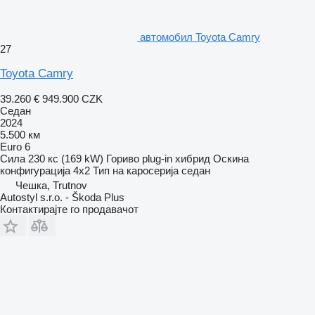
aвтомобил Toyota Camry
27
Toyota Camry
39.260 €
949.900 CZK
Седан
2024
5.500 км
Euro 6
Сила
230 кс (169 kW)
Гориво
plug-in хибрид
Оскина
конфигурација
4x2
Тип на каросерија
седан
Чешка, Trutnov
Autostyl s.r.o. - Škoda Plus
Контактирајте го продавачот