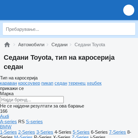
Автомобили
Седани
Седани Toyota
Седани Toyota, тип на каросерија
седан
Тип на каросерија
караван
кросоувер
пикап
седан
теренец
хеџбек
прикажи се
Марка
Не се најдени резултати за ова барање
166
Audi
A-series
RS
S-series
BMW
1-Series
2-Series
3-Series
4-Series
5-Series
6-Series
7-Series
8-
Series
M-Series
R-Series
X-Series
Z-Series
i-Series