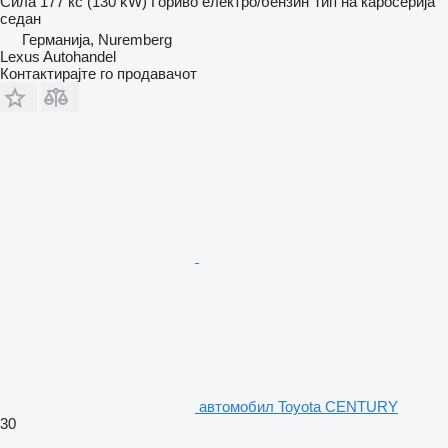
Сила
177 кс (130 kW)
Гориво
електро/бензин
Тип на каросерија
седан
Германија, Nuremberg
Lexus Autohandel
Контактирајте го продавачот
aвтомобил Toyota CENTURY
30