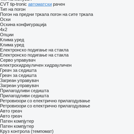
CVT
tip-tronic
автоматски
рачен
Тип на погон
Погон на предни тркала
погон на сите тркала
Оски
Оскина конфигурација
4x2
Опции
Клима уред
Клима уред
Електронско подигање на стакла
Електронско подигање на стакла
Серво управувач
електрохидрауличен
хидрауличен
Греач за седишта
Греач за седишта
Загреан управувач
Загреан управувач
Прилагодливи седишта
Прилагодливи седишта
Ретровизори со електрично прилагодување
Ретровизори со електрично прилагодување
Авто греач
Авто греач
Патен компјутер
Патен компјутер
Круз контрола (темпомат)