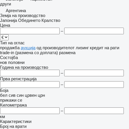
други
Аргентина
Земја на производство
Јапонија
Обединето Кралство
Цена
–
Тип на оглас
продажба
аукција
од производителот
лизинг
кредит
на рати
trade-in (размена со доплата)
размена
Состојба
нов
половни
Година на производство
–
Прва регистрација
–
Боја
бел
сив
син
црвен
црн
прикажи се
Километража
–
км
Карактеристики
Број на врати