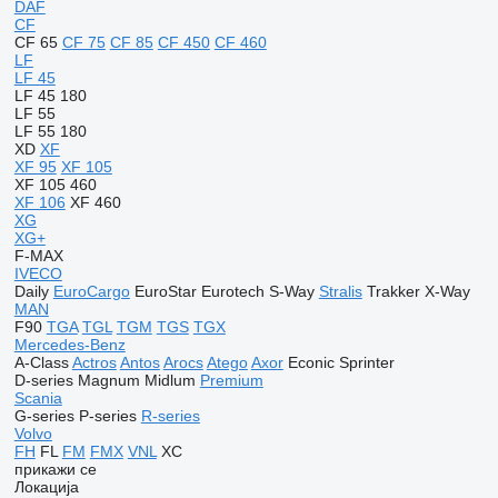
DAF
CF
CF 65
CF 75
CF 85
CF 450
CF 460
LF
LF 45
LF 45 180
LF 55
LF 55 180
XD
XF
XF 95
XF 105
XF 105 460
XF 106
XF 460
XG
XG+
F-MAX
IVECO
Daily
EuroCargo
EuroStar
Eurotech
S-Way
Stralis
Trakker
X-Way
MAN
F90
TGA
TGL
TGM
TGS
TGX
Mercedes-Benz
A-Class
Actros
Antos
Arocs
Atego
Axor
Econic
Sprinter
D-series
Magnum
Midlum
Premium
Scania
G-series
P-series
R-series
Volvo
FH
FL
FM
FMX
VNL
XC
прикажи се
Локација