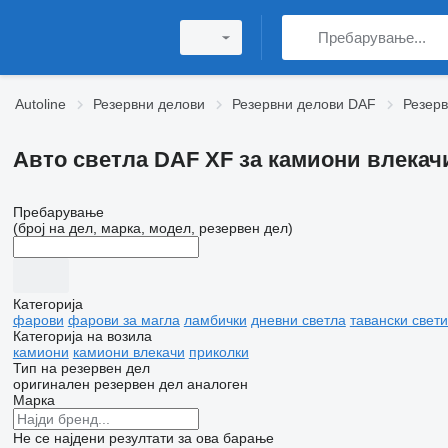
Autoline
Резервни делови
Резервни делови DAF
Резер
Авто светла DAF XF за камиони влекач
Пребарување
(број на дел, марка, модел, резервен дел)
Категорија
фарови
фарови за магла
ламбички
дневни светла
тавански свет
Категорија на возила
камиони
камиони влекачи
приколки
Тип на резервен дел
оригинален резервен дел
аналоген
Марка
Не се најдени резултати за ова барање