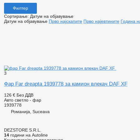
Филтер
Сортирање
:
Датум на објавување
Датум на објавување
Прво најскапите
Прво најевтините
Година н
3
Фар Far dreapta 1939778 за камион влекач DAF XF
126 €
Без ДДВ
Авто светло - фар
1939778
Романија, Suceava
DEZSTORE S.R.L.
14
години на Autoline
Контактирајте го продавачот