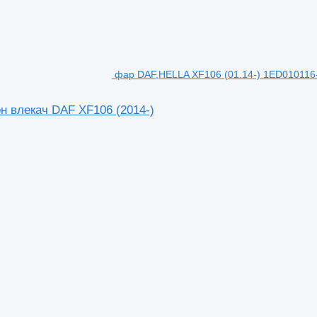
фар DAF,HELLA XF106 (01.14-) 1ED010116-
н влекач DAF XF106 (2014-)