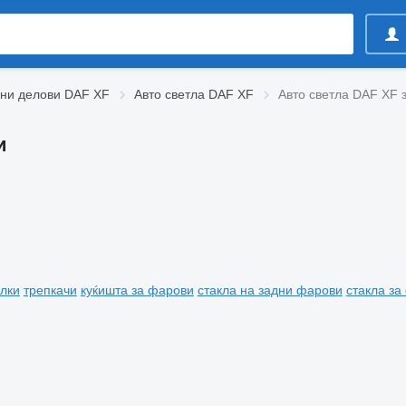
вни делови DAF XF
Авто светла DAF XF
Авто светла DAF XF 
и
илки
трепкачи
куќишта за фарови
стакла на задни фарови
стакла за