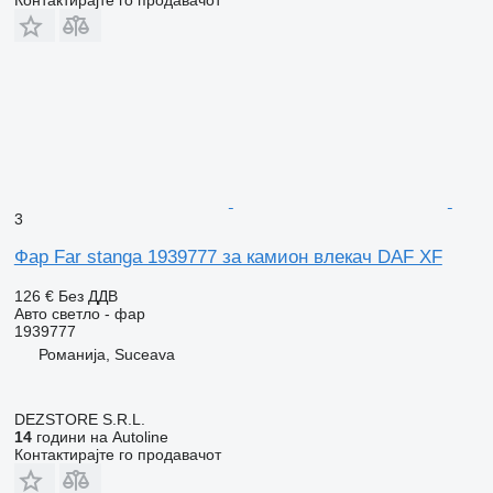
3
Фар Far stanga 1939777 за камион влекач DAF XF
126 €
Без ДДВ
Авто светло - фар
1939777
Романија, Suceava
DEZSTORE S.R.L.
14
години на Autoline
Контактирајте го продавачот