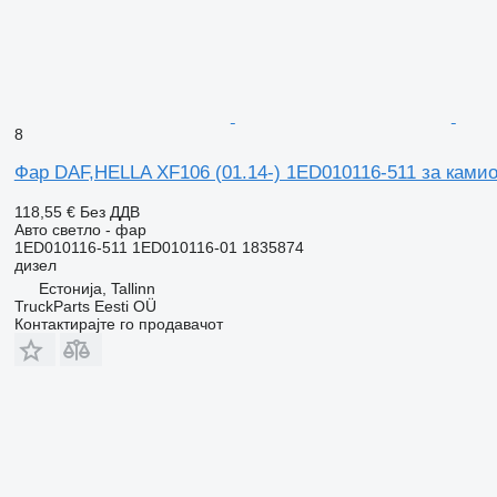
8
Фар DAF,HELLA XF106 (01.14-) 1ED010116-511 за камио
118,55 €
Без ДДВ
Авто светло - фар
1ED010116-511 1ED010116-01 1835874
дизел
Естонија, Tallinn
TruckParts Eesti OÜ
Контактирајте го продавачот