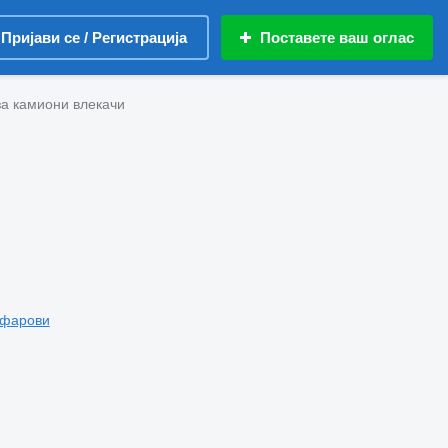
Пријави се / Регистрација
Поставете ваш оглас
за камиони влекачи
 фарови