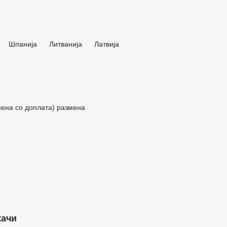
Шпанија
Литванија
Латвија
мена со доплата)
размена
качи