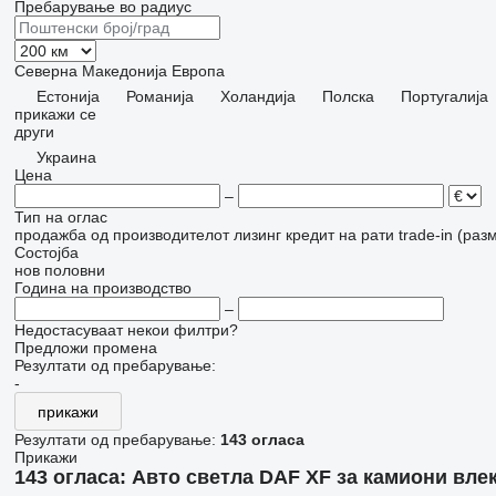
Пребарување во радиус
Северна Македонија
Европа
Естонија
Романија
Холандија
Полска
Португалија
прикажи се
други
Украина
Цена
–
Тип на оглас
продажба
од производителот
лизинг
кредит
на рати
trade-in (раз
Состојба
нов
половни
Година на производство
–
Недостасуваат некои филтри?
Предложи промена
Резултати од пребарување:
-
прикажи
Резултати од пребарување:
143 огласа
Прикажи
143 огласа:
Авто светла DAF XF за камиони вле