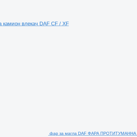
а камион влекач DAF CF / XF
фар за магла DAF ФАРА ПРОТИТУМАННА (