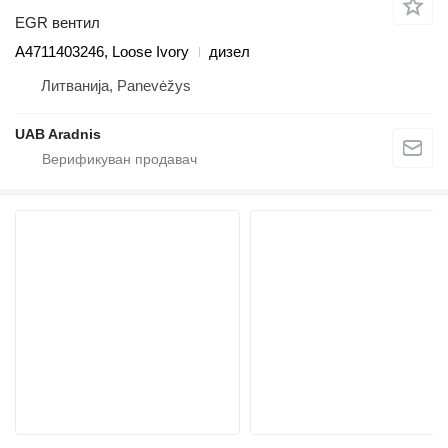
EGR вентил
A4711403246, Loose Ivory
дизел
Литванија, Panevėžys
UAB Aradnis