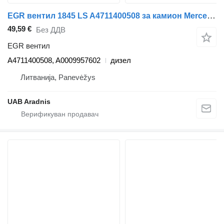
EGR вентил 1845 LS A4711400508 за камион Mercedes-Benz ACTROS MP4
49,59 €
Без ДДВ
EGR вентил
A4711400508, A0009957602
дизел
Литванија, Panevėžys
UAB Aradnis