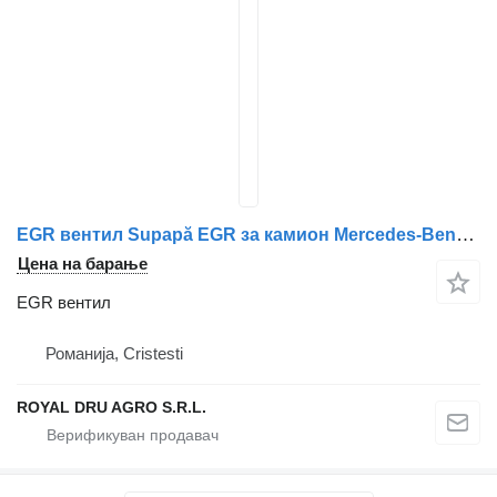
EGR вентил Supapă EGR за камион Mercedes-Benz 4701402108 / A4701402108 / 4701400846 / A4701400846 / 4701400546 / A4701400546 / A4701400346 / 4701400346
Цена на барање
EGR вентил
Романија, Cristesti
ROYAL DRU AGRO S.R.L.