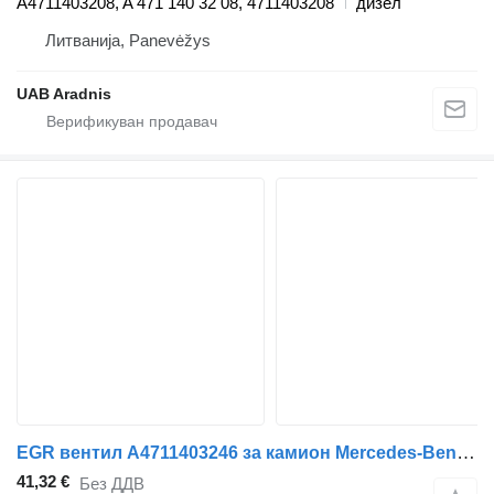
A4711403208, A 471 140 32 08, 4711403208
дизел
Литванија, Panevėžys
UAB Aradnis
EGR вентил A4711403246 за камион Mercedes-Benz ACTROS MP4
41,32 €
Без ДДВ