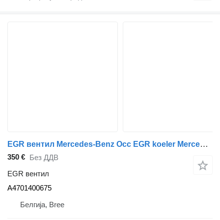
EGR вентил Mercedes-Benz Occ EGR koeler Mercedes A4701400675 за камион
350 €
Без ДДВ
EGR вентил
A4701400675
Белгија, Bree