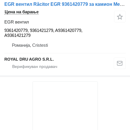
EGR вентил Răcitor EGR 9361420779 за камион Mercedes-Benz – Coduri
Цена на барање
EGR вентил
9361420779, 9361421279, A9361420779,
A9361421279
Романија, Cristesti
ROYAL DRU AGRO S.R.L.