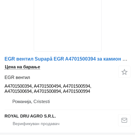
EGR вентил Supapă EGR A4701500394 за камион Mercedes-Benz OEM A4701500394/A4701500494/A4701500594/A4701500694/A4701500894/A4701500994
Цена на барање
EGR вентил
A4701500394, A4701500494, A4701500594,
A4701500694, A4701500894, A4701500994
Романија, Cristesti
ROYAL DRU AGRO S.R.L.