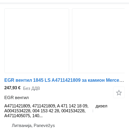
EGR вентил 1845 LS A4711421809 за камион Mercedes-Benz ACTROS MP4
247,93 €
Без ДДВ
EGR вентил
A4711421809, 4711421809, A 471 142 18 09,
дизел
A0041534228, 004 153 42 28, 0041534228,
A4711405075, 140...
Литванија, Panevėžys