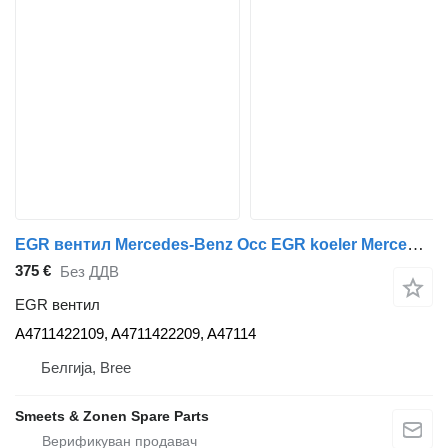
EGR вентил Mercedes-Benz Occ EGR koeler Mercedes OM471 A4711422109 за камион
375 €
Без ДДВ
EGR вентил
A4711422109, A4711422209, A47114
Белгија, Bree
Smeets & Zonen Spare Parts