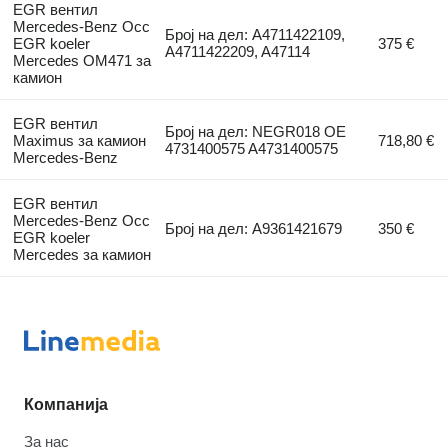
EGR вентил
Mercedes-Benz Occ
Број на дел: A4711422109,
EGR koeler
375 €
A4711422209, A47114
Mercedes OM471 за
камион
EGR вентил
Број на дел: NEGR018 OE
Maximus за камион
718,80 €
4731400575 A4731400575
Mercedes-Benz
EGR вентил
Mercedes-Benz Occ
Број на дел: A9361421679
350 €
EGR koeler
Mercedes за камион
Компанија
За нас