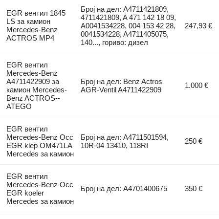
Број на дел: A4711421809,
EGR вентил 1845
4711421809, A 471 142 18 09,
LS за камион
A0041534228, 004 153 42 28,
247,93 €
Mercedes-Benz
0041534228, A4711405075,
ACTROS MP4
140..., гориво: дизел
EGR вентил
Mercedes-Benz
A4711422909 за
Број на дел: Benz Actros
1.000 €
камион Mercedes-
AGR-Ventil A4711422909
Benz ACTROS--
ATEGO
EGR вентил
Mercedes-Benz Occ
Број на дел: A4711501594,
250 €
EGR klep OM471LA
10R-04 13410, 118RI
Mercedes за камион
EGR вентил
Mercedes-Benz Occ
Број на дел: A4701400675
350 €
EGR koeler
Mercedes за камион