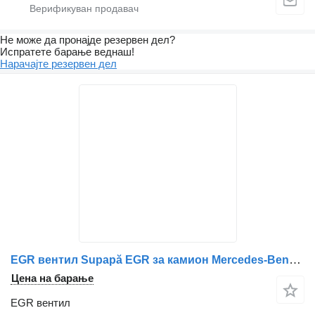
Не може да пронајде резервен дел?
Испратете барање веднаш!
Нарачајте резервен дел
EGR вентил Supapă EGR за камион Mercedes-Benz A4470700606/A4470710410/A4470710310
Цена на барање
EGR вентил