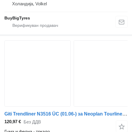
Холандија, Volkel
BuyBigTyres
Giti Trendliner N3516 ÜC (01.06-) за Neoplan Tourliner, Trendliner (2002-)
120,97 €
Без ДДВ
Гума и фелна - тркало