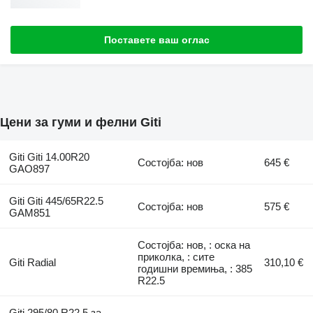
Поставете ваш оглас
Цени за гуми и фелни Giti
Giti Giti 14.00R20
Состојба: нов
645 €
GAO897
Giti Giti 445/65R22.5
Состојба: нов
575 €
GAM851
Состојба: нов, : оска на
приколка, : сите
Giti Radial
310,10 €
годишни времиња, : 385
R22.5
Giti 295/80 R22.5 за