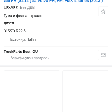
Giti FH (01.12-) за Volvo FH, FM, FMX-4 series (2013-)
185,48 €
Без ДДВ
Гума и фелна - тркало
дизел
315/70 R22.5
Естонија, Tallinn
TruckParts Eesti OÜ