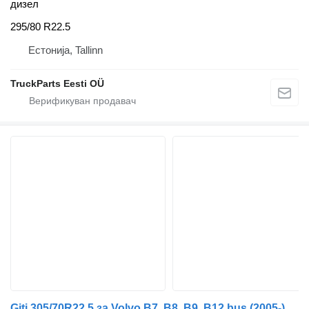
дизел
295/80 R22.5
Естонија, Tallinn
TruckParts Eesti OÜ
Giti 305/70R22.5 за Volvo B7, B8, B9, B12 bus (2005-)