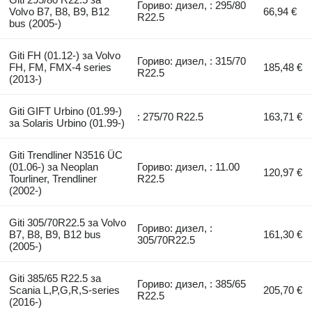
Гориво: дизел, : 295/80
Volvo B7, B8, B9, B12
66,94 €
R22.5
bus (2005-)
Giti FH (01.12-) за Volvo
Гориво: дизел, : 315/70
FH, FM, FMX-4 series
185,48 €
R22.5
(2013-)
Giti GIFT Urbino (01.99-)
: 275/70 R22.5
163,71 €
за Solaris Urbino (01.99-)
Giti Trendliner N3516 ÜC
(01.06-) за Neoplan
Гориво: дизел, : 11.00
120,97 €
Tourliner, Trendliner
R22.5
(2002-)
Giti 305/70R22.5 за Volvo
Гориво: дизел, :
B7, B8, B9, B12 bus
161,30 €
305/70R22.5
(2005-)
Giti 385/65 R22.5 за
Гориво: дизел, : 385/65
Scania L,P,G,R,S-series
205,70 €
R22.5
(2016-)