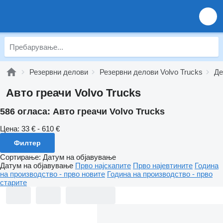
Резервни делови
Резервни делови Volvo Trucks
Де
Авто греачи Volvo Trucks
586 огласа:
Авто греачи Volvo Trucks
Цена:
33 € - 610 €
Филтер
Сортирање
:
Датум на објавување
Датум на објавување
Прво најскапите
Прво најевтините
Година
на производство - прво новите
Година на производство - прво
старите