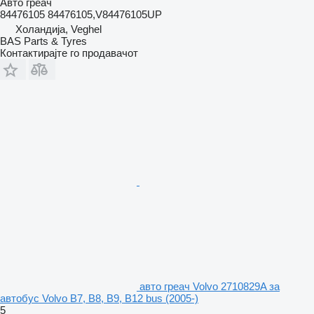
Авто греач
84476105 84476105,V84476105UP
Холандија, Veghel
BAS Parts & Tyres
Контактирајте го продавачот
авто греач Volvo 2710829A за
автобус Volvo B7, B8, B9, B12 bus (2005-)
5