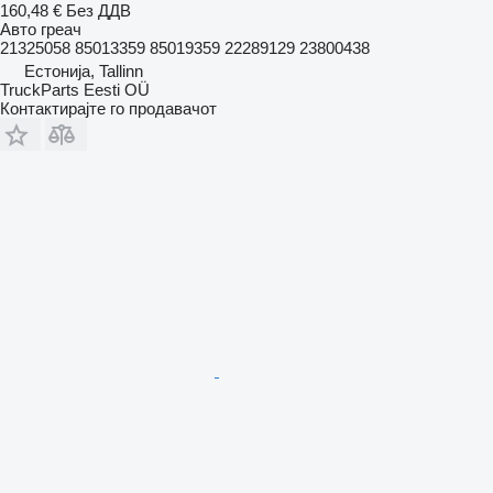
160,48 €
Без ДДВ
Авто греач
21325058 85013359 85019359 22289129 23800438
Естонија, Tallinn
TruckParts Eesti OÜ
Контактирајте го продавачот