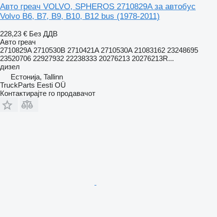
Авто греач VOLVO, SPHEROS 2710829A за автобус
Volvo B6, B7, B9, B10, B12 bus (1978-2011)
228,23 €
Без ДДВ
Авто греач
2710829A 2710530B 2710421A 2710530A 21083162 23248695
23520706 22927932 22238333 20276213 20276213R...
дизел
Естонија, Tallinn
TruckParts Eesti OÜ
Контактирајте го продавачот