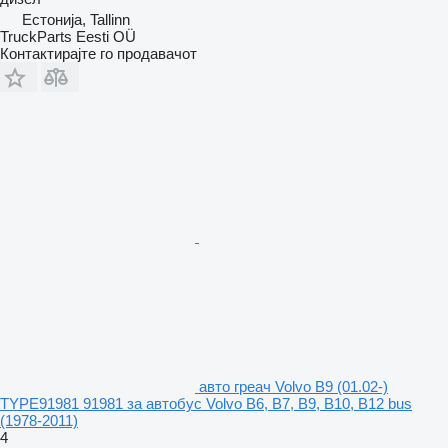
Естонија, Tallinn
TruckParts Eesti OÜ
Контактирајте го продавачот
авто греач Volvo B9 (01.02-)
TYPE91981 91981 за автобус Volvo B6, B7, B9, B10, B12 bus
(1978-2011)
4