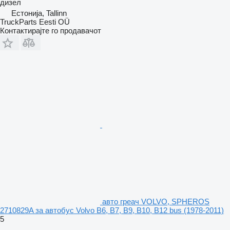
дизел
Естонија, Tallinn
TruckParts Eesti OÜ
Контактирајте го продавачот
авто греач VOLVO, SPHEROS
2710829A за автобус Volvo B6, B7, B9, B10, B12 bus (1978-2011)
5