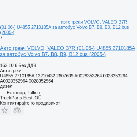
авто греач VOLVO, VALEO B7R
(01.06-) U4855 2710185A за автобус Volvo B7, B8, B9, B12 bus
(2005-)
7
Авто греач VOLVO, VALEO B7R (01.06-) U4855 2710185A
за автобус Volvo B7, B8, B9, B12 bus (2005-)
162,10 €
Без ДДВ
Авто греач
U4855 2710185A 13210432 2607609 A0028353264 0028353264
A0028352964 0028352964
дизел
Естонија, Tallinn
TruckParts Eesti OÜ
Контактирајте го продавачот