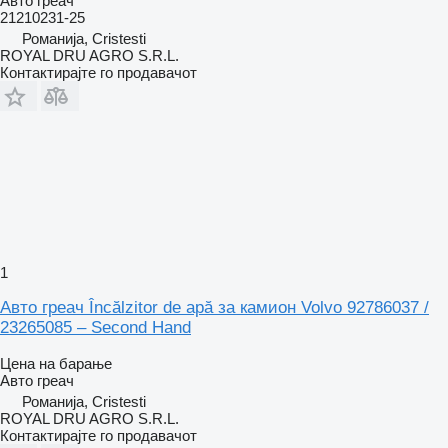
Авто греач
21210231-25
Романија, Cristesti
ROYAL DRU AGRO S.R.L.
Контактирајте го продавачот
1
Авто греач Încălzitor de apă за камион Volvo 92786037 /
23265085 – Second Hand
Цена на барање
Авто греач
Романија, Cristesti
ROYAL DRU AGRO S.R.L.
Контактирајте го продавачот