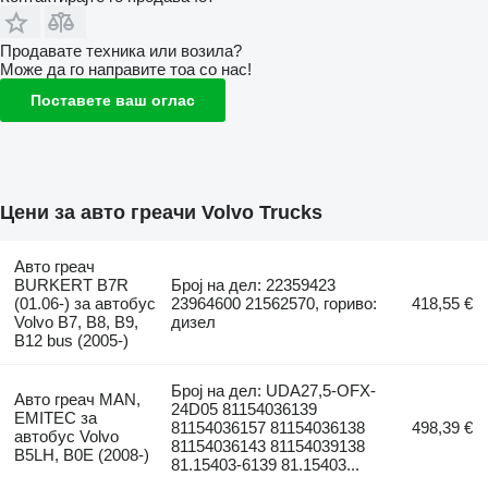
Продавате техника или возила?
Може да го направите тоа со нас!
Поставете ваш оглас
Цени за авто греачи Volvo Trucks
Авто греач
BURKERT B7R
Број на дел: 22359423
(01.06-) за автобус
23964600 21562570, гориво:
418,55 €
Volvo B7, B8, B9,
дизел
B12 bus (2005-)
Број на дел: UDA27,5-OFX-
Авто греач MAN,
24D05 81154036139
EMITEC за
81154036157 81154036138
498,39 €
автобус Volvo
81154036143 81154039138
B5LH, B0E (2008-)
81.15403-6139 81.15403...