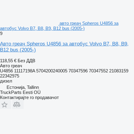
авто греач Spheros U4856 за
автобус Volvo B7, B8, B9, B12 bus (2005-)
9
Авто греач Spheros U4856 за автобус Volvo B7, B8, B9,
B12 bus (2005-)
118,55 €
Без ДДВ
Авто греач
U4856 11117198A 5704200240005 70347596 70347552 21083159
22342975
дизел
Естонија, Tallinn
TruckParts Eesti OÜ
Контактирајте го продавачот