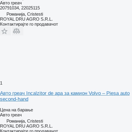
Авто греач
20791034, 22025115
Романија, Cristesti
ROYAL DRU AGRO S.R.L.
Контактирајте го продавачот
1
Авто греач Incalzitor de apa за камион Volvo – Piesa auto
second-hand
Цена на барање
Авто греач
Романија, Cristesti
ROYAL DRU AGRO S.R.L.
Контактирајте го продавачот