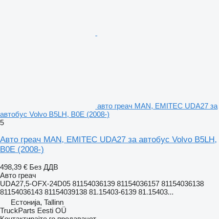
авто греач MAN, EMITEC UDA27 за
автобус Volvo B5LH, B0E (2008-)
5
Авто греач MAN, EMITEC UDA27 за автобус Volvo B5LH,
B0E (2008-)
498,39 €
Без ДДВ
Авто греач
UDA27,5-OFX-24D05 81154036139 81154036157 81154036138
81154036143 81154039138 81.15403-6139 81.15403...
Естонија, Tallinn
TruckParts Eesti OÜ
Контактирајте го продавачот