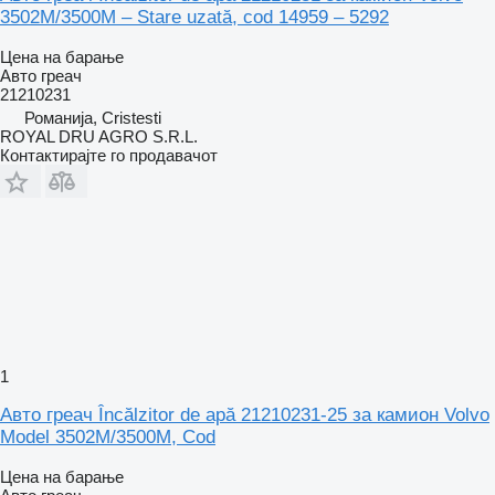
3502M/3500M – Stare uzată, cod 14959 – 5292
Цена на барање
Авто греач
21210231
Романија, Cristesti
ROYAL DRU AGRO S.R.L.
Контактирајте го продавачот
1
Авто греач Încălzitor de apă 21210231-25 за камион Volvo
Model 3502M/3500M, Cod
Цена на барање