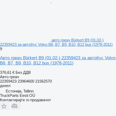
авто греач Bürkert B9 (01.02-)
22359423 за автобус Volvo B6, B7, B9, B10, B12 bus (1978-2011)
9
Авто греач Bürkert B9 (01.02-) 22359423 за автобус Volvo
B6, B7, B9, B10, B12 bus (1978-2011)
376,61 €
Без ДДВ
Авто греач
22359423 23964600 21562570
дизел
Естонија, Tallinn
TruckParts Eesti OÜ
Контактирајте го продавачот