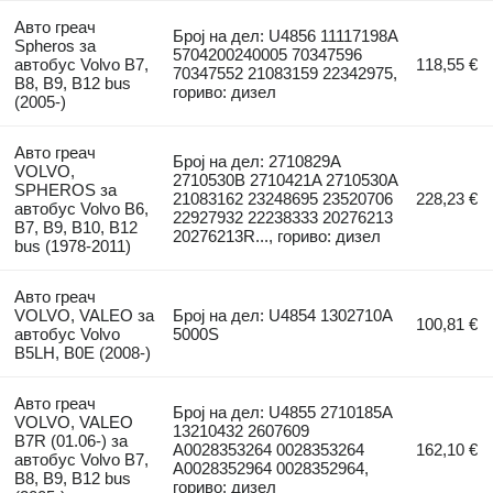
Авто греач
Број на дел: U4856 11117198A
Spheros за
5704200240005 70347596
автобус Volvo B7,
118,55 €
70347552 21083159 22342975,
B8, B9, B12 bus
гориво: дизел
(2005-)
Авто греач
Број на дел: 2710829A
VOLVO,
2710530B 2710421A 2710530A
SPHEROS за
21083162 23248695 23520706
228,23 €
автобус Volvo B6,
22927932 22238333 20276213
B7, B9, B10, B12
20276213R..., гориво: дизел
bus (1978-2011)
Авто греач
VOLVO, VALEO за
Број на дел: U4854 1302710A
100,81 €
автобус Volvo
5000S
B5LH, B0E (2008-)
Авто греач
Број на дел: U4855 2710185A
VOLVO, VALEO
13210432 2607609
B7R (01.06-) за
A0028353264 0028353264
162,10 €
автобус Volvo B7,
A0028352964 0028352964,
B8, B9, B12 bus
гориво: дизел