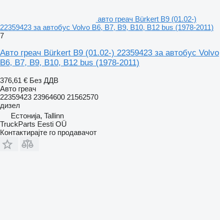
авто греач Bürkert B9 (01.02-)
22359423 за автобус Volvo B6, B7, B9, B10, B12 bus (1978-2011)
7
Авто греач Bürkert B9 (01.02-) 22359423 за автобус Volvo
B6, B7, B9, B10, B12 bus (1978-2011)
376,61 €
Без ДДВ
Авто греач
22359423 23964600 21562570
дизел
Естонија, Tallinn
TruckParts Eesti OÜ
Контактирајте го продавачот