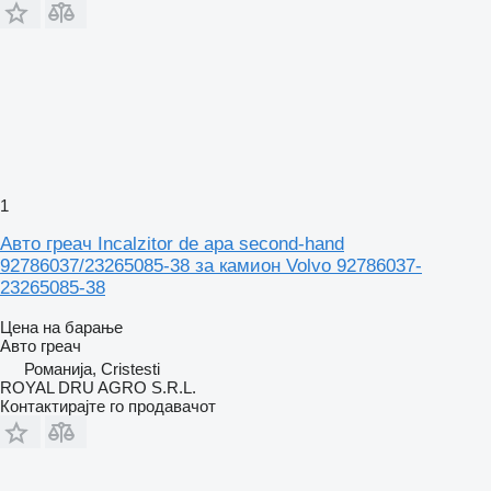
1
Авто греач Incalzitor de apa second-hand
92786037/23265085-38 за камион Volvo 92786037-
23265085-38
Цена на барање
Авто греач
Романија, Cristesti
ROYAL DRU AGRO S.R.L.
Контактирајте го продавачот