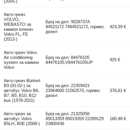
(2005-)
Авто греач
VOLVO,
Број на дел: 9028737A
WEBASTO за
84521172 7484521172, гориво:
423,39 €
камион влекач
дизел
Volvo FL, FE
(2013-)
Авто греач Volvo
Air conditioning
Број на дел: 84476105
925 €
system за камион
84476105,V84476105UP
Volvo
Авто греач Bürkert
B9 (01.02-) за
Број на дел: 22359423
автобус Volvo B6,
23964600 21562570, гориво:
376,61 €
B7, B9, B10, B12
дизел
bus (1978-2011)
Авто греач за
Број на дел: 21325058
автобус Volvo
85013359 85019359 22289129
160,48 €
B5LH, B0E (2008-)
23800438