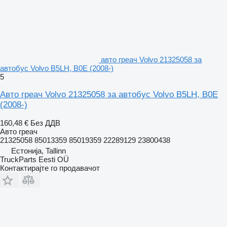
авто греач Volvo 21325058 за
автобус Volvo B5LH, B0E (2008-)
5
Авто греач Volvo 21325058 за автобус Volvo B5LH, B0E
(2008-)
160,48 €
Без ДДВ
Авто греач
21325058 85013359 85019359 22289129 23800438
Естонија, Tallinn
TruckParts Eesti OÜ
Контактирајте го продавачот