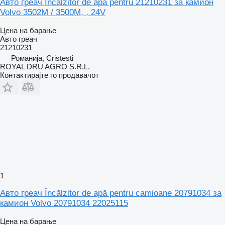
Авто греач Incalzitor de apa pentru 21210231 за камион
Volvo 3502M / 3500M, , 24V
Цена на барање
Авто греач
21210231
Романија, Cristesti
ROYAL DRU AGRO S.R.L.
Контактирајте го продавачот
1
Авто греач Încălzitor de apă pentru camioane 20791034 за
камион Volvo 20791034 22025115
Цена на барање