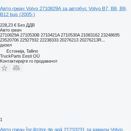
Авто греач Volvo 2710829A за автобус Volvo B7, B8, B9,
B12 bus (2005-)
228,23 €
Без ДДВ
Авто греач
2710829A 2710530B 2710421A 2710530A 21083162 23248695
23520706 22927932 22238333 20276213 20276213R...
дизел
Естонија, Tallinn
TruckParts Eesti OÜ
Контактирајте го продавачот
1
Авто греач Încălzitor de apă 21210231 за камион Volvo