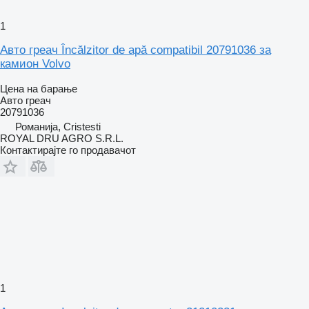
1
Авто греач Încălzitor de apă compatibil 20791036 за
камион Volvo
Цена на барање
Авто греач
20791036
Романија, Cristesti
ROYAL DRU AGRO S.R.L.
Контактирајте го продавачот
1