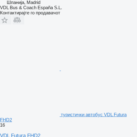
Шпанија, Madrid
VDL Bus & Coach España S.L.
Контактирајте го продавачот
туристички автобус VDL Futura
FHD2
16
VDL Futura FHD2