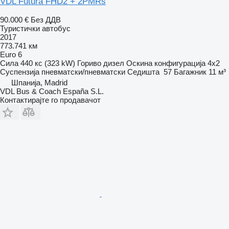
VDL Futura FHD2 + 2PMRs
90.000 €
Без ДДВ
Туристички автобус
2017
773.741 км
Euro 6
Сила
440 кс (323 kW)
Гориво
дизел
Оскина конфигурација
4x2
Суспензија
пневматски/пневматски
Седишта
57
Багажник
11 м³
Шпанија, Madrid
VDL Bus & Coach España S.L.
Контактирајте го продавачот