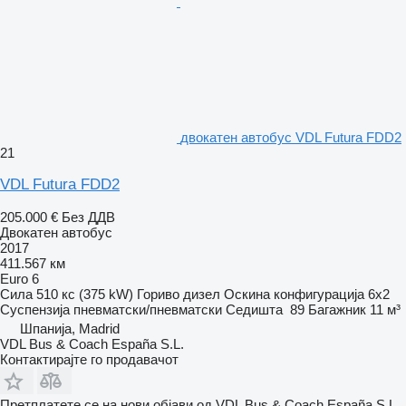
двокатен автобус VDL Futura FDD2
21
VDL Futura FDD2
205.000 €
Без ДДВ
Двокатен автобус
2017
411.567 км
Euro 6
Сила
510 кс (375 kW)
Гориво
дизел
Оскина конфигурација
6x2
Суспензија
пневматски/пневматски
Седишта
89
Багажник
11 м³
Шпанија, Madrid
VDL Bus & Coach España S.L.
Контактирајте го продавачот
Претплатете се на нови објави од VDL Bus & Coach España S.L.