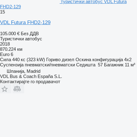
туристички автобус VDL Futura
FHD2-129
15
VDL Futura FHD2-129
105.000 €
Без ДДВ
Туристички автобус
2018
870.224 км
Euro 6
Сила
440 кс (323 kW)
Гориво
дизел
Оскина конфигурација
4x2
Суспензија
пневматски/пневматски
Седишта
57
Багажник
11 м³
Шпанија, Madrid
VDL Bus & Coach España S.L.
Контактирајте го продавачот