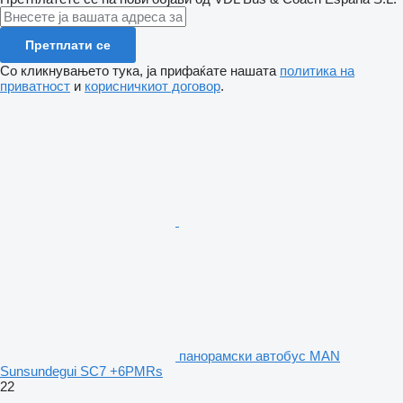
Претплати се
Со кликнувањето тука, ја прифаќате нашата
политика на
приватност
и
корисничкиот договор
.
панорамски автобус MAN
Sunsundegui SC7 +6PMRs
22