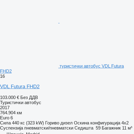
туристички автобус VDL Futura
FHD2
16
VDL Futura FHD2
103.000 €
Без ДДВ
Туристички автобус
2017
764.904 км
Euro 6
Сила
440 кс (323 kW)
Гориво
дизел
Оскина конфигурација
4x2
Суспензија
пневматски/пневматски
Седишта
59
Багажник
11 м³