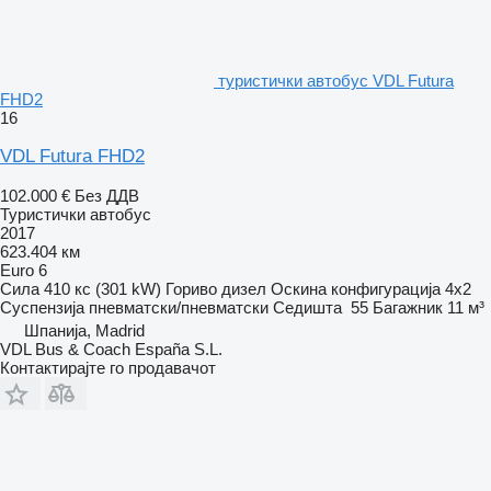
туристички автобус VDL Futura
FHD2
16
VDL Futura FHD2
102.000 €
Без ДДВ
Туристички автобус
2017
623.404 км
Euro 6
Сила
410 кс (301 kW)
Гориво
дизел
Оскина конфигурација
4x2
Суспензија
пневматски/пневматски
Седишта
55
Багажник
11 м³
Шпанија, Madrid
VDL Bus & Coach España S.L.
Контактирајте го продавачот