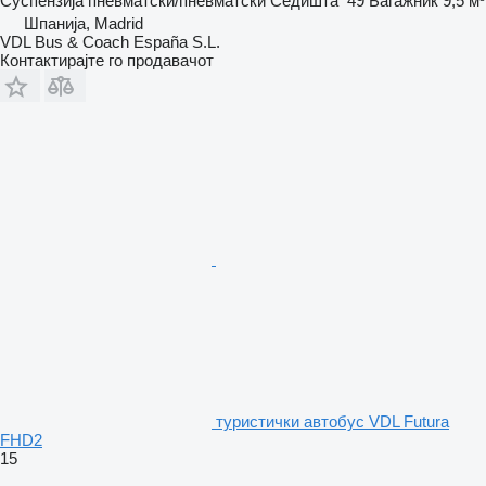
Суспензија
пневматски/пневматски
Седишта
49
Багажник
9,5 м³
Шпанија, Madrid
VDL Bus & Coach España S.L.
Контактирајте го продавачот
туристички автобус VDL Futura
FHD2
15