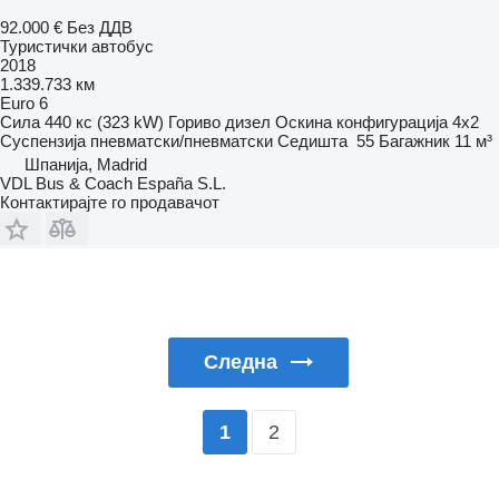
92.000 €
Без ДДВ
Туристички автобус
2018
1.339.733 км
Euro 6
Сила
440 кс (323 kW)
Гориво
дизел
Оскина конфигурација
4x2
Суспензија
пневматски/пневматски
Седишта
55
Багажник
11 м³
Шпанија, Madrid
VDL Bus & Coach España S.L.
Контактирајте го продавачот
Следна
2
1