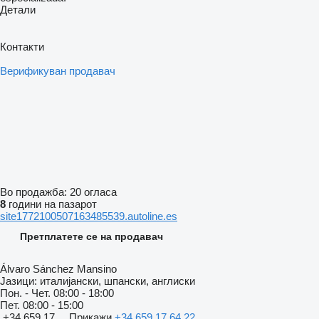
Детали
Контакти
Верификуван продавач
Во продажба:
20 огласа
8
години на пазарот
site1772100507163485539.autoline.es
Претплатете се на продавач
Álvaro Sánchez Mansino
Јазици:
италијански, шпански, англиски
Пон. - Чет.
08:00 - 18:00
Пет.
08:00 - 15:00
+34 659 17 ...
Прикажи
+34 659 17 64 22