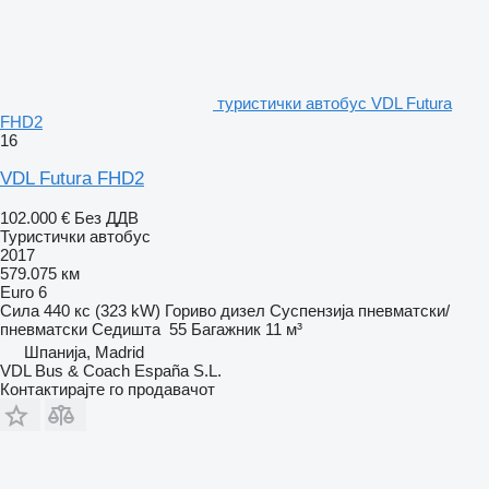
туристички автобус VDL Futura
FHD2
16
VDL Futura FHD2
102.000 €
Без ДДВ
Туристички автобус
2017
579.075 км
Euro 6
Сила
440 кс (323 kW)
Гориво
дизел
Суспензија
пневматски/
пневматски
Седишта
55
Багажник
11 м³
Шпанија, Madrid
VDL Bus & Coach España S.L.
Контактирајте го продавачот