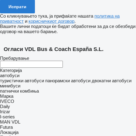
Со кликнувањето тука, ја прифаќате нашата
политика на
приватност
и
корисничкиот договор
.
Вашите лични податоци ќе бидат обработени за да се обезбеди
одговор на вашето барање.
Огласи VDL Bus & Coach España S.L.
Пребарување
Категорија
автобуси
туристички автобуси
панорамски автобуси
двокатни автобуси
минибуси
патнички комбиња
Марка
IVECO
Daily
Irizar
I-series
MAN
VDL
Futura
Локација