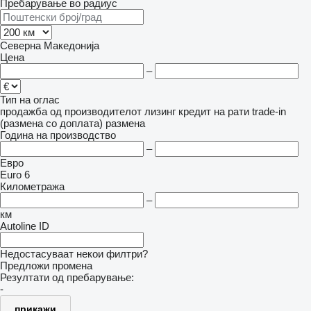
Пребарување во радиус
Северна Македонија
Цена
–
Тип на оглас
продажба
од производителот
лизинг
кредит
на рати
trade-in
(размена со доплата)
размена
Година на производство
–
Евро
Euro 6
Километража
–
км
Autoline ID
Недостасуваат некои филтри?
Предложи промена
Резултати од пребарување:
-
прикажи