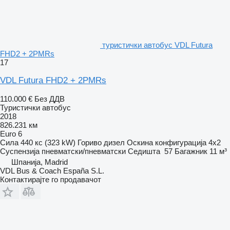
туристички автобус VDL Futura
FHD2 + 2PMRs
17
VDL Futura FHD2 + 2PMRs
110.000 €
Без ДДВ
Туристички автобус
2018
826.231 км
Euro 6
Сила
440 кс (323 kW)
Гориво
дизел
Оскина конфигурација
4x2
Суспензија
пневматски/пневматски
Седишта
57
Багажник
11 м³
Шпанија, Madrid
VDL Bus & Coach España S.L.
Контактирајте го продавачот