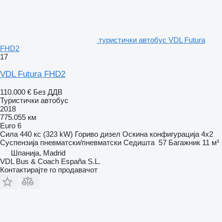
туристички автобус VDL Futura
FHD2
17
VDL Futura FHD2
110.000 €
Без ДДВ
Туристички автобус
2018
775.055 км
Euro 6
Сила
440 кс (323 kW)
Гориво
дизел
Оскина конфигурација
4x2
Суспензија
пневматски/пневматски
Седишта
57
Багажник
11 м³
Шпанија, Madrid
VDL Bus & Coach España S.L.
Контактирајте го продавачот