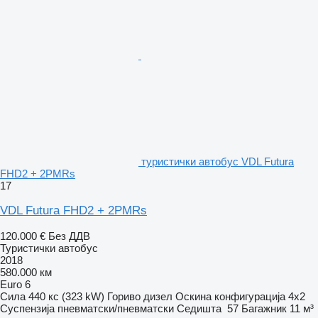
туристички автобус VDL Futura
FHD2 + 2PMRs
17
VDL Futura FHD2 + 2PMRs
120.000 €
Без ДДВ
Туристички автобус
2018
580.000 км
Euro 6
Сила
440 кс (323 kW)
Гориво
дизел
Оскина конфигурација
4x2
Суспензија
пневматски/пневматски
Седишта
57
Багажник
11 м³