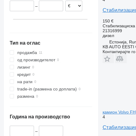
–
Стабилизациск
150 €
Стабилизациска
21316999
дизел
Естонија, R
Тип на оглас
KB AUTO EESTI
Контактирајте г
продажба
од производителот
лизинг
кредит
на рати
trade-in (размена со доплата)
размена
камион Volvo FH,
Година на производство
4
Стабилизациск
–