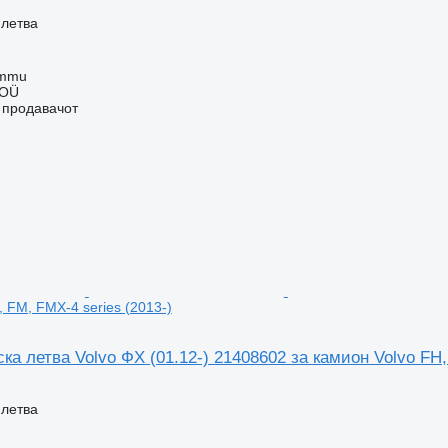
 летва
ummu
 OÜ
о продавачот
 FM, FMX-4 series (2013-)
а летва Volvo ФХ (01.12-) 21408602 за камион Volvo FH,
 летва