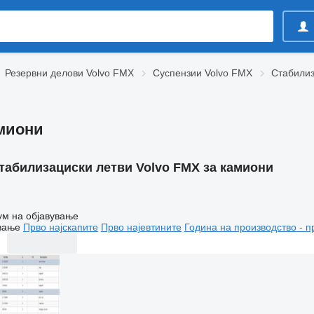
Резервни делови Volvo FMX
Суспензии Volvo FMX
Стабилиз
амиони
табилизациски летви Volvo FMX за камиони
ум на објавување
вање
Прво најскапите
Прво најевтините
Година на производство - п