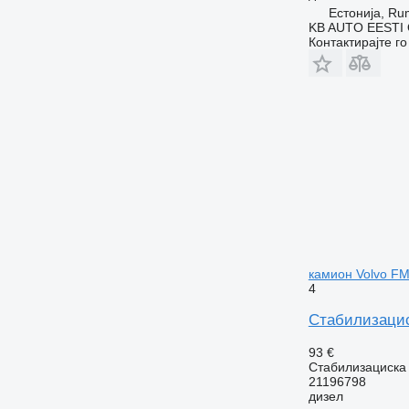
Естонија, R
KB AUTO EESTI
Контактирајте г
камион Volvo F
4
Стабилизациск
93 €
Стабилизациска
21196798
дизел