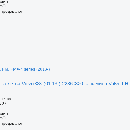
ummu
 OÜ
о продавачот
 FM, FMX-4 series (2013-)
а летва Volvo ФХ (01.13-) 22360320 за камион Volvo FH,
 летва
607
ummu
 OÜ
о продавачот