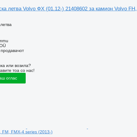
а летва Volvo ФХ (01.12-) 21408602 за камион Volvo FH,
 летва
ummu
 OÜ
о продавачот
ка или возила?
авите тоа со нас!
аш оглас
 FM, FMX-4 series (2013-)