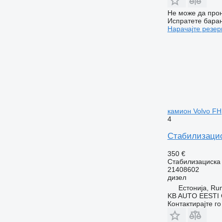
Не може да прон
Испратете бара
Нарачајте резер
камион Volvo FH,
4
Стабилизациск
350 €
Стабилизациска
21408602
дизел
Естонија, R
KB AUTO EESTI
Контактирајте г