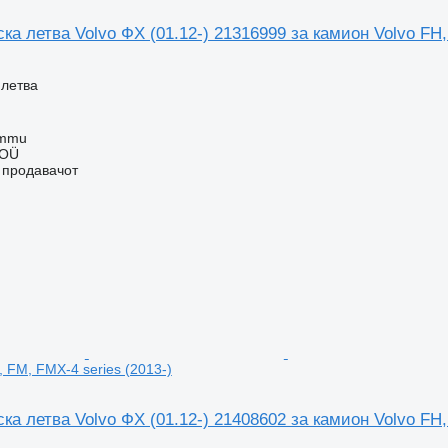
а летва Volvo ФХ (01.12-) 21316999 за камион Volvo FH,
 летва
ummu
 OÜ
о продавачот
 FM, FMX-4 series (2013-)
а летва Volvo ФХ (01.12-) 21408602 за камион Volvo FH,