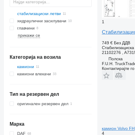
стабилизациски летви
хидраулични засилувачи
1
главчини
Стабилизациск
прикажи се
749 €
Без ДДВ
Стабилизациска
21102276 , A731
Категорија на возила
Полска
F.U.H. TruckTrad
камиони
Контактирајте г
камиони влекачи
Тип на резервен дел
оригинален резервен дел
Марка
камион Volvo FH,
4
DAF