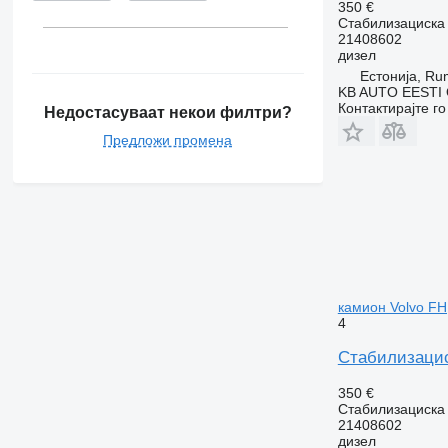
350 €
Стабилизациска
21408602
дизел
Естонија, R
KB AUTO EESTI
Контактирајте г
Недостасуваат некои филтри?
Предложи промена
камион Volvo FH,
4
Стабилизациск
350 €
Стабилизациска
21408602
дизел