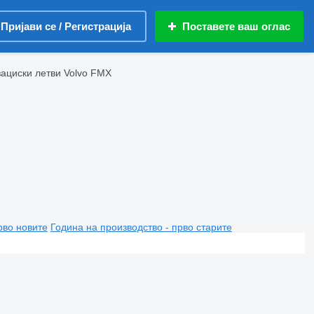
Пријави се / Регистрација
Поставете ваш оглас
ациски летви Volvo FMX
рво новите
Година на производство - прво старите