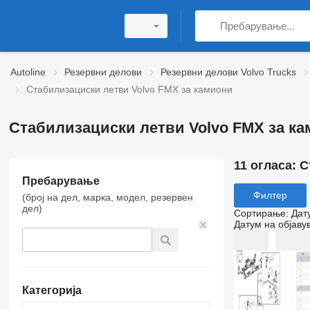
Autoline
Резервни делови
Резервни делови Volvo Trucks
Стабилизациски летви Volvo FMX за камиони
Стабилизациски летви Volvo FMX за к
11 огласа:
С
Пребарување
Филтер
(број на дел, марка, модел, резервен
дел)
Сортирање
:
Дат
Датум на објаву
Категорија