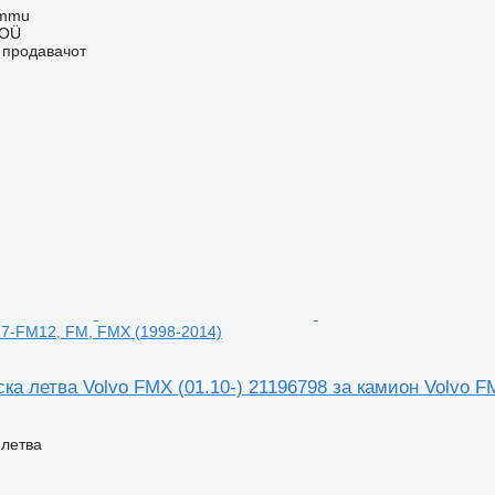
ummu
 OÜ
о продавачот
M7-FM12, FM, FMX (1998-2014)
а летва Volvo FMX (01.10-) 21196798 за камион Volvo F
 летва