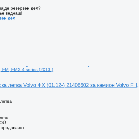
ајде резервен дел?
ње веднаш!
вен дел
 FM, FMX-4 series (2013-)
а летва Volvo ФХ (01.12-) 21408602 за камион Volvo FH,
 летва
ummu
 OÜ
о продавачот