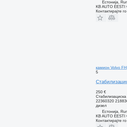
Естонија, R
KB AUTO EESTI
Контактирајте г
камион Volvo FH,
5
Стабилизациск
250 €
Стабилизациска
22360320 21883
дизел
Естонија, R
KB AUTO EESTI
Контактирајте г