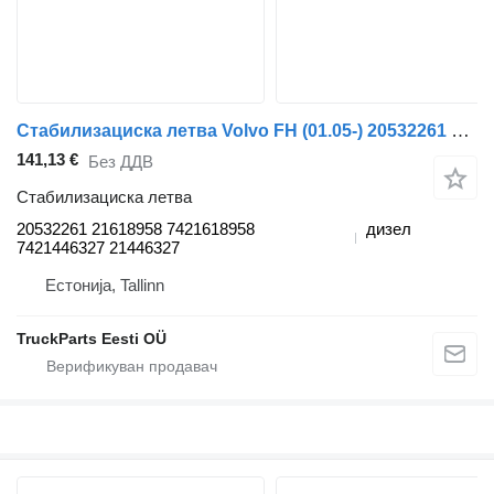
Стабилизациска летва Volvo FH (01.05-) 20532261 за камион влекач Volvo FH12, FH16, NH12, FH, VNL780 (1993-2014)
141,13 €
Без ДДВ
Стабилизациска летва
20532261 21618958 7421618958
дизел
7421446327 21446327
Естонија, Tallinn
TruckParts Eesti OÜ