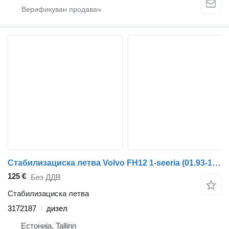
Стабилизациска летва Volvo FH12 1-seeria (01.93-12.02) 3172187 за камион влекач Volvo FH12, FH16, NH12, FH, VNL780 (1993-2014)
125 €
Без ДДВ
Стабилизациска летва
3172187
дизел
Естонија, Tallinn