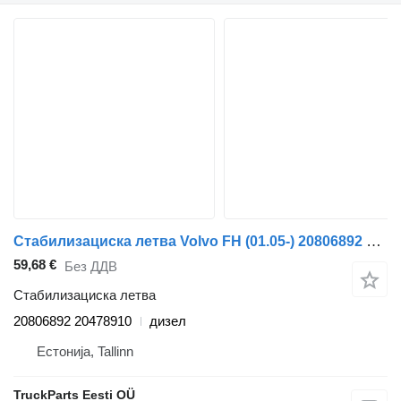
Стабилизациска летва Volvo FH (01.05-) 20806892 за камион влекач Volvo FH12, FH16, NH12, FH, VNL780 (1993-2014)
59,68 €
Без ДДВ
Стабилизациска летва
20806892 20478910
дизел
Естонија, Tallinn
TruckParts Eesti OÜ