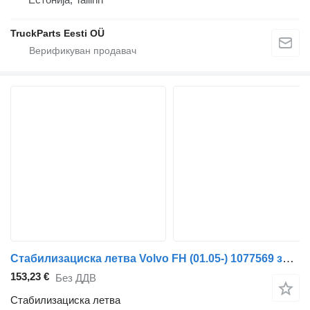
TruckParts Eesti OÜ
Стабилизациска летва Volvo FH (01.05-) 1077569 за камион влекач Volvo FH12, FH16, NH12, FH, VNL780 (1993-2014)
153,23 €
Без ДДВ
Стабилизациска летва