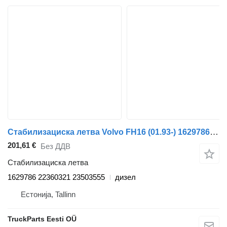
Стабилизациска летва Volvo FH16 (01.93-) 1629786 за камион влекач Volvo FH12, FH16, NH12, FH, VNL780 (1993-2014)
201,61 €
Без ДДВ
Стабилизациска летва
1629786 22360321 23503555
дизел
Естонија, Tallinn
TruckParts Eesti OÜ