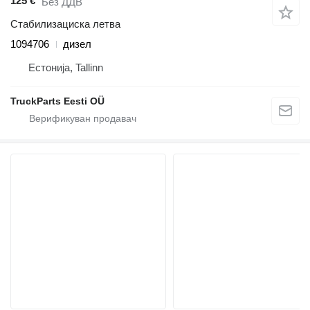
125 €
Без ДДВ
Стабилизациска летва
1094706
дизел
Естонија, Tallinn
TruckParts Eesti OÜ