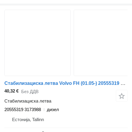
Стабилизациска летва Volvo FH (01.05-) 20555319 3173988 за камион влекач Volvo FH12, FH16, NH12, FH, VNL780 (1993-2014)
40,32 €
Без ДДВ
Стабилизациска летва
20555319 3173988
дизел
Естонија, Tallinn