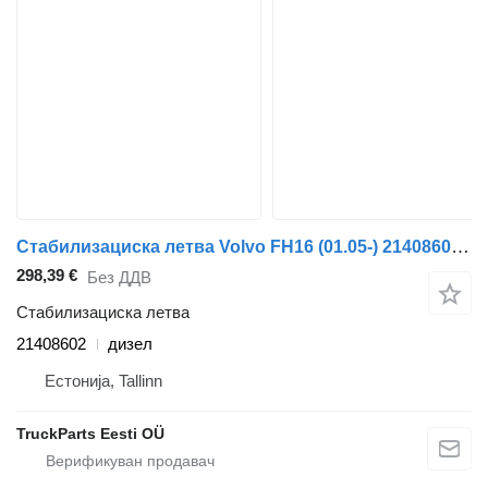
Стабилизациска летва Volvo FH16 (01.05-) 21408602 за камион влекач Volvo FH12, FH16, NH12, FH, VNL780 (1993-2014)
298,39 €
Без ДДВ
Стабилизациска летва
21408602
дизел
Естонија, Tallinn
TruckParts Eesti OÜ