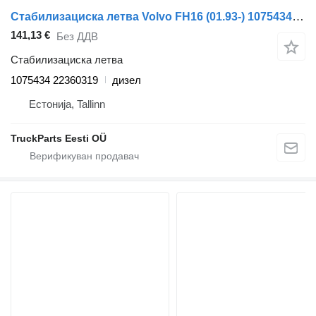
Стабилизациска летва Volvo FH16 (01.93-) 1075434 22360319 за камион влекач Volvo FH12, FH16, NH12, FH, VNL780 (1993-2014)
141,13 €
Без ДДВ
Стабилизациска летва
1075434 22360319
дизел
Естонија, Tallinn
TruckParts Eesti OÜ