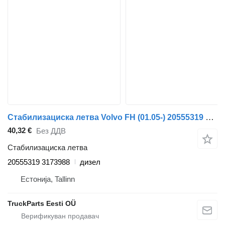
Стабилизациска летва Volvo FH (01.05-) 20555319 3173988 за камион влекач Volvo FH12, FH16, NH12, FH, VNL780 (1993-2014)
40,32 €
Без ДДВ
Стабилизациска летва
20555319 3173988
дизел
Естонија, Tallinn
TruckParts Eesti OÜ