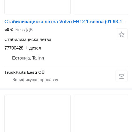
Стабилизациска летва Volvo FH12 1-seeria (01.93-12.02) 77700428 за камион влекач Volvo FH12, FH16, NH12, FH, VNL780 (1993-2014)
50 €
Без ДДВ
Стабилизациска летва
77700428
дизел
Естонија, Tallinn
TruckParts Eesti OÜ