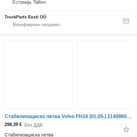
Естонија, Tallinn
TruckParts Eesti OÜ
Стабилизациска летва Volvo FH16 (01.05-) 21408602 за камион влекач Volvo FH12, FH16, NH12, FH, VNL780 (1993-2014)
298,39 €
Без ДДВ
Стабилизациска летва