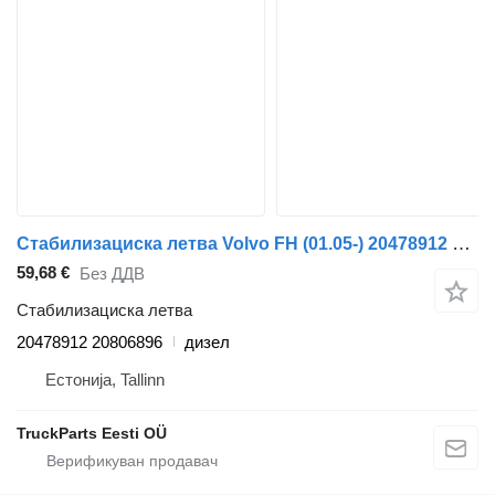
Стабилизациска летва Volvo FH (01.05-) 20478912 за камион влекач Volvo FH12, FH16, NH12, FH, VNL780 (1993-2014)
59,68 €
Без ДДВ
Стабилизациска летва
20478912 20806896
дизел
Естонија, Tallinn
TruckParts Eesti OÜ