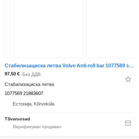
Стабилизациска летва Volvo Anti-roll bar 1077569 за камион влекач Volvo FH12
97,50 €
Без ДДВ
Стабилизациска летва
1077569 21883607
Естонија, Kõrveküla
TSvaruosad