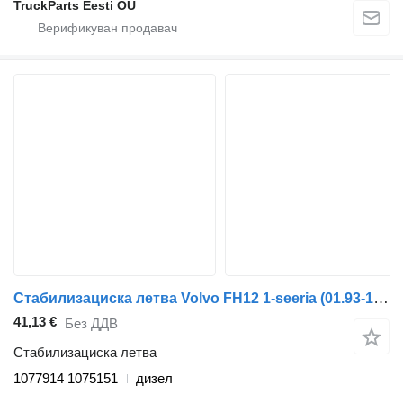
TruckParts Eesti OÜ
Стабилизациска летва Volvo FH12 1-seeria (01.93-12.02) 1077914 1075151 за камион влекач Volvo FH12, FH16, NH12, FH, VNL780 (1993-2014)
41,13 €
Без ДДВ
Стабилизациска летва
1077914 1075151
дизел