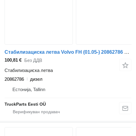
Стабилизациска летва Volvo FH (01.05-) 20862786 за камион влекач Volvo FH12, FH16, NH12, FH, VNL780 (1993-2014)
100,81 €
Без ДДВ
Стабилизациска летва
20862786
дизел
Естонија, Tallinn
TruckParts Eesti OÜ