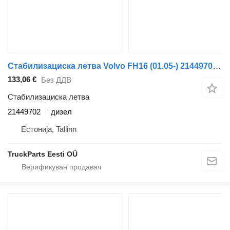
Стабилизациска летва Volvo FH16 (01.05-) 21449702 за камион влекач Volvo FH12, FH16, NH12, FH, VNL780 (1993-2014)
133,06 €
Без ДДВ
Стабилизациска летва
21449702
дизел
Естонија, Tallinn
TruckParts Eesti OÜ