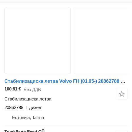
Стабилизациска летва Volvo FH (01.05-) 20862788 за камион влекач Volvo FH12, FH16, NH12, FH, VNL780 (1993-2014)
100,81 €
Без ДДВ
Стабилизациска летва
20862788
дизел
Естонија, Tallinn
TruckParts Eesti OÜ