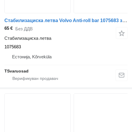
Стабилизациска летва Volvo Anti-roll bar 1075683 за камион влекач Volvo FH12
65 €
Без ДДВ
Стабилизациска летва
1075683
Естонија, Kõrveküla
TSvaruosad