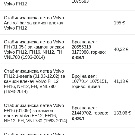
1075683
Volvo FH12
Стабилизациска летва Volvo
Anti roll bar за камион влекач
195 €
Volvo FH12
Стабилизациска летва Volvo
Број на дел:
FH (01.05-) за камион влекач
20555319
40,32 €
Volvo FH12, FH16, NH12, FH,
3173988, гориво:
VNL780 (1993-2014)
дизел
Стабилизациска летва Volvo
FH12 1-seeria (01.93-12.02) за
Број на дел:
камион влекач Volvo FH12,
1077914 1075151,
41,13 €
FH16, NH12, FH, VNL780
гориво: дизел
(1993-2014)
Стабилизациска летва Volvo
Број на дел:
FH16 (01.05-) за камион
21449702, гориво:
133,06 €
влекач Volvo FH12, FH16,
дизел
NH12, FH, VNL780 (1993-2014)
Стабилизациска летва Volvo