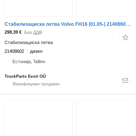
Стабилизациска летва Volvo FH16 (01.05-) 21408602 за камион влекач Volvo FH12, FH16, NH12, FH, VNL780 (1993-2014)
298,39 €
Без ДДВ
Стабилизациска летва
21408602
дизел
Естонија, Tallinn
TruckParts Eesti OÜ