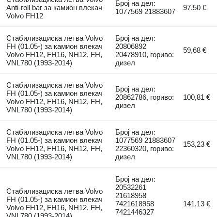
Број на дел:
Anti-roll bar за камион влекач
97,50 €
1077569 21883607
Volvo FH12
Стабилизациска летва Volvo
Број на дел:
FH (01.05-) за камион влекач
20806892
59,68 €
Volvo FH12, FH16, NH12, FH,
20478910, гориво:
VNL780 (1993-2014)
дизел
Стабилизациска летва Volvo
Број на дел:
FH (01.05-) за камион влекач
20862786, гориво:
100,81 €
Volvo FH12, FH16, NH12, FH,
дизел
VNL780 (1993-2014)
Стабилизациска летва Volvo
Број на дел:
FH (01.05-) за камион влекач
1077569 21883607
153,23 €
Volvo FH12, FH16, NH12, FH,
22360320, гориво:
VNL780 (1993-2014)
дизел
Број на дел:
20532261
Стабилизациска летва Volvo
21618958
FH (01.05-) за камион влекач
7421618958
141,13 €
Volvo FH12, FH16, NH12, FH,
7421446327
VNL780 (1993-2014)