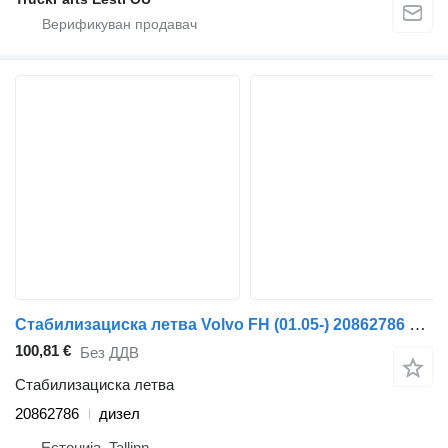
Стабилизациска летва Volvo FH (01.05-) 20862786 за камион влекач Volvo FH12, FH16, NH12, FH, VNL780 (1993-2014)
100,81 €
Без ДДВ
Стабилизациска летва
20862786
дизел
Естонија, Tallinn