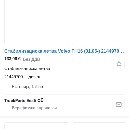
Стабилизациска летва Volvo FH16 (01.05-) 21449700 за камион влекач Volvo FH12, FH16, NH12, FH, VNL780 (1993-2014)
133,06 €
Без ДДВ
Стабилизациска летва
21449700
дизел
Естонија, Tallinn
TruckParts Eesti OÜ