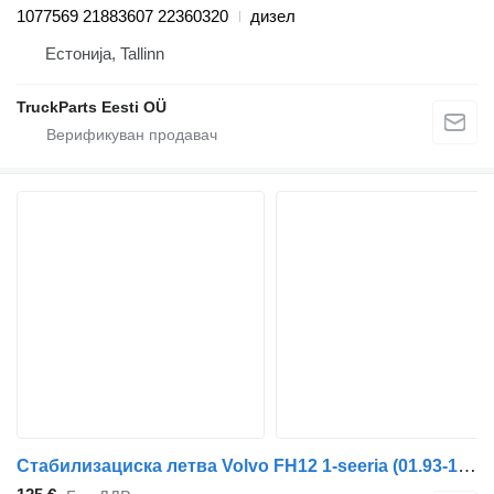
1077569 21883607 22360320
дизел
Естонија, Tallinn
TruckParts Eesti OÜ
Стабилизациска летва Volvo FH12 1-seeria (01.93-12.02) 1094706 за камион влекач Volvo FH12, FH16, NH12, FH, VNL780 (1993-2014)