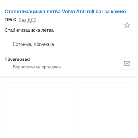
Стабилизациска летва Volvo Anti roll bar за камион влекач Volvo FH12
195 €
Без ДДВ
Стабилизациска летва
Естонија, Kõrveküla
TSvaruosad