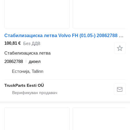
Стабилизациска летва Volvo FH (01.05-) 20862788 за камион влекач Volvo FH12, FH16, NH12, FH, VNL780 (1993-2014)
100,81 €
Без ДДВ
Стабилизациска летва
20862788
дизел
Естонија, Tallinn
TruckParts Eesti OÜ