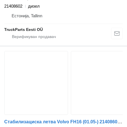
21408602
дизел
Естонија, Tallinn
TruckParts Eesti OÜ
Стабилизациска летва Volvo FH16 (01.05-) 21408602 за камион влекач Volvo FH12, FH16, NH12, FH, VNL780 (1993-2014)