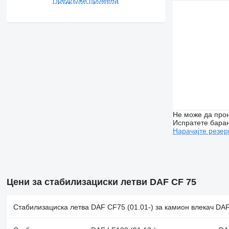
Не може да прон
Испратете бара
Нарачајте резер
Цени за стабилизациски летви DAF CF 75
Стабилизациска летва DAF CF75 (01.01-) за камион влекач DAF