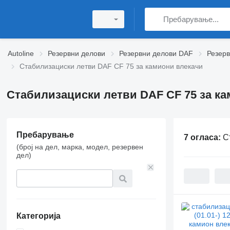
Autoline
Резервни делови
Резервни делови DAF
Резер
Стабилизациски летви DAF CF 75 за камиони влекачи
Стабилизациски летви DAF CF 75 за к
Пребарување
7 огласа:
С
(број на дел, марка, модел, резервен
дел)
Категорија