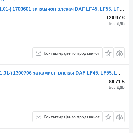
Стабилизациска летва DAF LF45 (01.01-) 1700601 за камион влекач DAF LF45, LF55, LF180, CF65, CF75, CF85 (2001-)
120,97 €
Без ДДВ
Контактирајте го продавачот
Стабилизациска летва DAF CF75 (01.01-) 1300706 за камион влекач DAF LF45, LF55, LF180, CF65, CF75, CF85 (2001-)
88,71 €
Без ДДВ
Контактирајте го продавачот