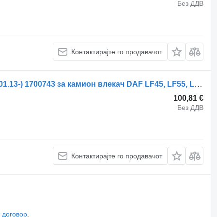
Без ДДВ
Контактирајте го продавачот
Стабилизациска летва DAF LF180 (01.13-) 1700743 за камион влекач DAF LF45, LF55, LF180, CF65, CF75, CF85 (2001-)
100,81 €
Без ДДВ
Контактирајте го продавачот
 договор
.