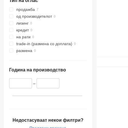
Тип на оглас
продажба
од производителот
лизинг
кредит
на рати
trade-in (размена со доплата)
размена
Година на производство
–
Недостасуваат некои филтри?
Предложи промена