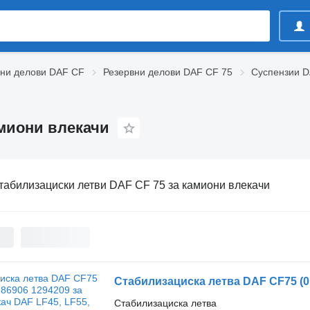
вни делови DAF CF
Резервни делови DAF CF 75
Суспензии D
амиони влекачи
табилизациски летви DAF CF 75 за камиони влекачи
Стабилизациска летва