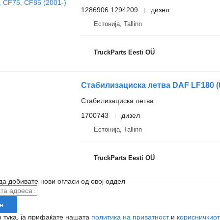
1286906 1294209
дизел
Естонија, Tallinn
TruckParts Eesti OÜ
Стабилизациска летва
1700743
дизел
Естонија, Tallinn
TruckParts Eesti OÜ
да добивате нови огласи од овој оддел
е
 тука, ја прифаќате нашата
политика на приватност
и
корисничкиот