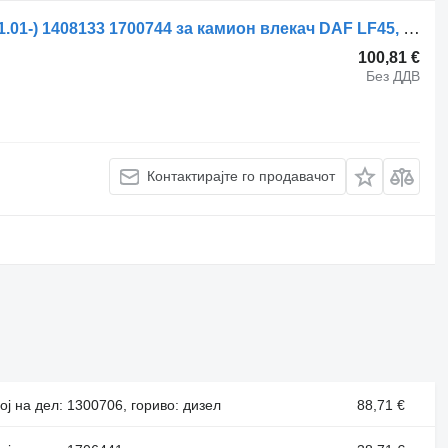
Стабилизациска летва DAF LF55 (01.01-) 1408133 1700744 за камион влекач DAF LF45, LF55, LF180, CF65, CF75, CF85 (2001-)
100,81 €
Без ДДВ
Контактирајте го продавачот
ој на дел: 1300706, гориво: дизел
88,71 €