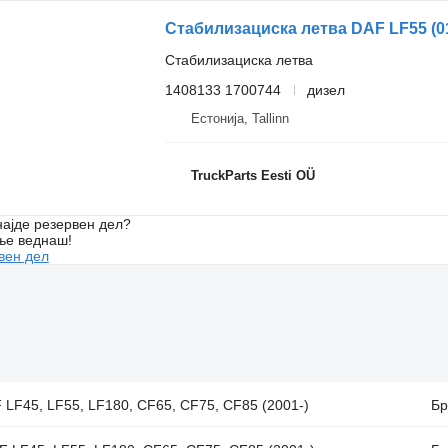
Стабилизациска летва
1408133 1700744
дизел
Естонија, Tallinn
TruckParts Eesti OÜ
ајде резервен дел?
ње веднаш!
вен дел
 LF45, LF55, LF180, CF65, CF75, CF85 (2001-)
Бр