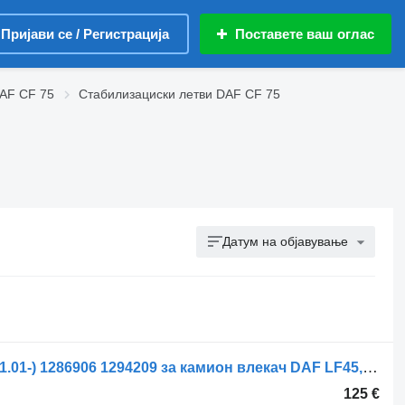
Пријави се / Регистрација
Поставете ваш оглас
AF CF 75
Стабилизациски летви DAF CF 75
Датум на објавување
Стабилизациска летва DAF CF75 (01.01-) 1286906 1294209 за камион влекач DAF LF45, LF55, LF180, CF65, CF75, CF85 (2001-)
125 €