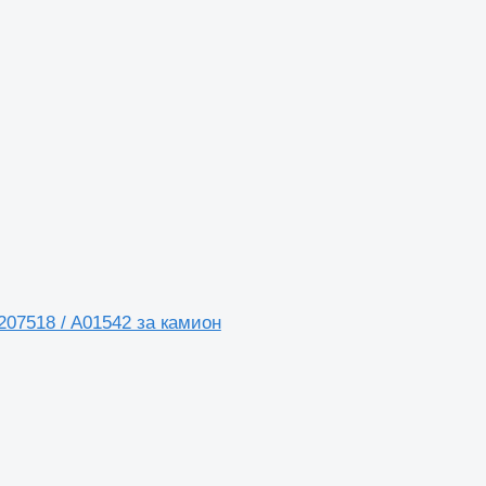
207518 / A01542 за камион