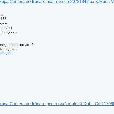
ора Cameră de frânare axă motrică 20721842 за камион V
ра
0136
stesti
O S.R.L.
о продавачот
ајде резервен дел?
ње веднаш!
вен дел
ора Camera de frânare pentru axă motrică Daf – Cod 1706