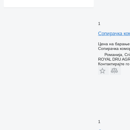
1
Сопирачка ком
Цена на барање
Сопирачка комо
Романија, Cri
ROYAL DRU AGR
Контактирајте г
1