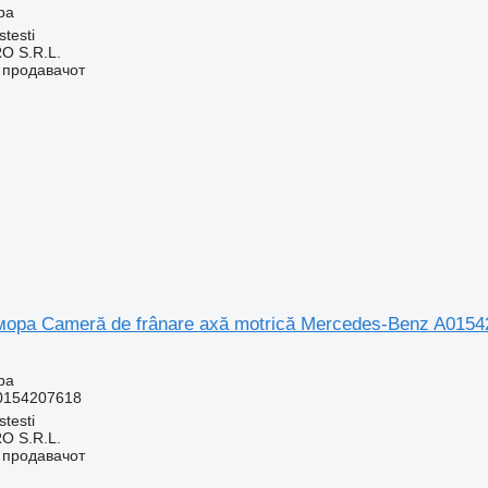
ра
stesti
O S.R.L.
о продавачот
ора Cameră de frânare axă motrică Mercedes-Benz A0154
ра
0154207618
stesti
O S.R.L.
о продавачот