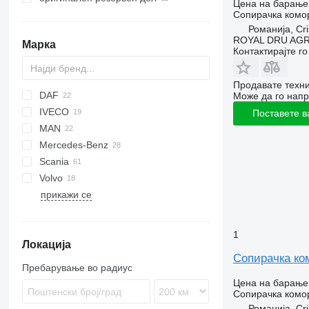
Цена на барање
Сопирачка комо
Романија, Cri
ROYAL DRU AGR
Марка
Контактирајте г
Продавате техни
DAF
C-series
Може да го напр
IVECO
XF
2000
Поставете в
MAN
XG
Cargo
Daily
ELF
Carnival
Mercedes-Benz
Transit
EuroCargo
NKR
TGL
Scania
Stralis
TGM
A-Class
Cabstar
Porter
Mascott
Volvo
Turbo Daily
TGS
Actros
NT
Premium
прикажи се
TGX
Atego
FH
MB
Sprinter
1
Локација
Vito
Сопирачка ком
Пребарување во радиус
Цена на барање
Сопирачка комо
Романија, Cri