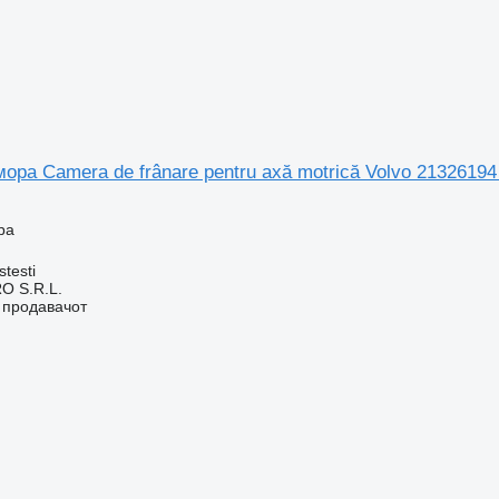
ора Camera de frânare pentru axă motrică Volvo 21326194
ра
stesti
O S.R.L.
о продавачот