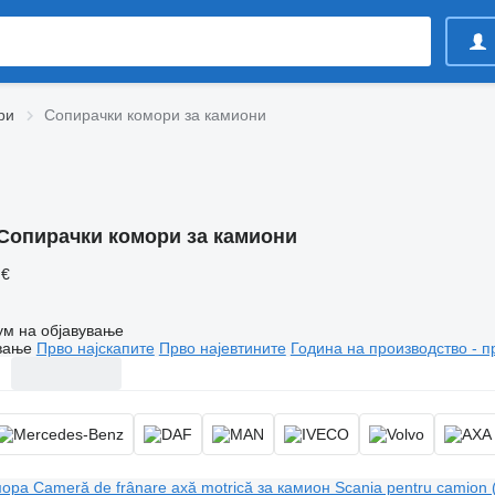
ри
Сопирачки комори за камиони
Сопирачки комори за камиони
 €
ум на објавување
вање
Прво најскапите
Прво најевтините
Година на производство - п