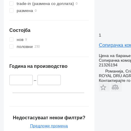
trade-in (размена со доплата)
размена
Состојба
1
нов
Сопирачка ком
половни
Цена на барање
Сопирачка комо
21326194
Година на производство
Романија, Cri
ROYAL DRU AGR
–
Контактирајте г
Недостасуваат некои филтри?
Предложи промена