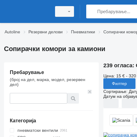
Autoline
Резервни делови
Пневматики
Сопирачки комо
Сопирачки комори за камиони
239 огласа:
Пребарување
Цена:
15 € - 320
(број на дел, марка, модел, резервен
Филтер
дел)
Сортирање
:
Дат
Датум на објаву
Категорија
пневматски вентили