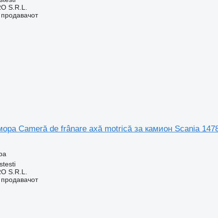
O S.R.L.
о продавачот
ора Cameră de frânare axă motrică за камион Scania 147
ра
stesti
O S.R.L.
о продавачот