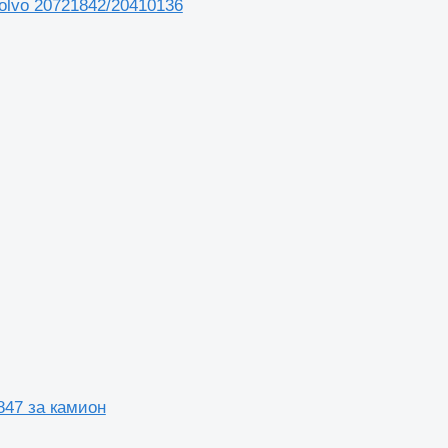
olvo 20721842/20410136
847 за камион