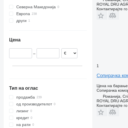
ROYAL DRU AGR
Северна Македонија
Контактирајте г
Европа
други
Романија
Шпанија
Украина
Естонија
Цена
Литванија
Данска
–
Холандија
Германија
1
Полска
Сопирачка ком
прикажи се
Цена на барање
Тип на оглас
Сопирачка комо
Романија, Cri
продажба
ROYAL DRU AGR
од производителот
Контактирајте г
лизинг
кредит
на рати