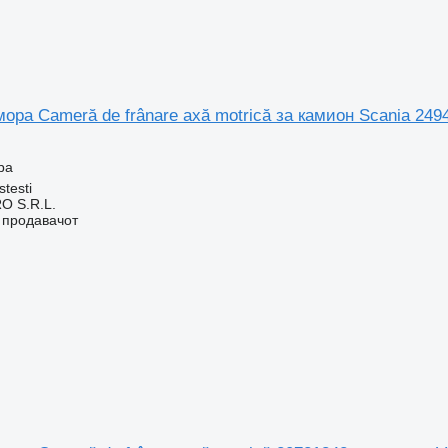
ора Cameră de frânare axă motrică за камион Scania 249
ра
stesti
O S.R.L.
о продавачот