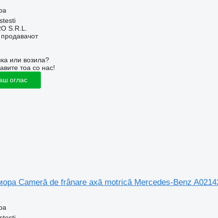
ра
stesti
O S.R.L.
о продавачот
ка или возила?
авите тоа со нас!
аш оглас
ора Cameră de frânare axă motrică Mercedes-Benz A021
ра
stesti