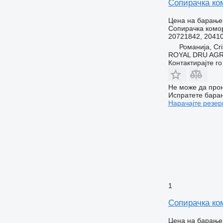
Сопирачка ком
Цена на барање
Сопирачка комо
20721842, 2041
Романија, Cri
ROYAL DRU AGR
Контактирајте г
Не може да прон
Испратете бара
Нарачајте резер
1
Сопирачка ком
Цена на барање