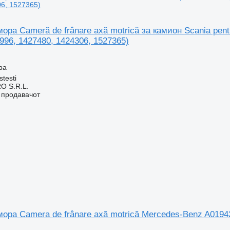
ора Cameră de frânare axă motrică за камион Scania pentr
996, 1427480, 1424306, 1527365)
ра
stesti
O S.R.L.
о продавачот
ора Camera de frânare axă motrică Mercedes-Benz A019