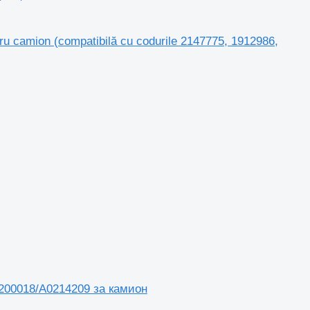
u camion (compatibilă cu codurile 2147775, 1912986,
4200018/A0214209 за камион