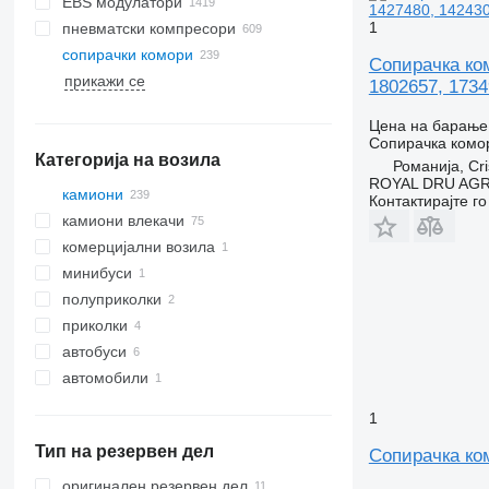
EBS модулатори
1
пневматски компресори
сопирачки комори
Сопирачка ком
прикажи се
1802657, 1734
Цена на барање
Сопирачка комо
Категорија на возила
Романија, Cri
ROYAL DRU AGR
камиони
Контактирајте г
камиони влекачи
комерцијални возила
минибуси
полуприколки
приколки
автобуси
автомобили
1
Тип на резервен дел
Сопирачка ком
оригинален резервен дел