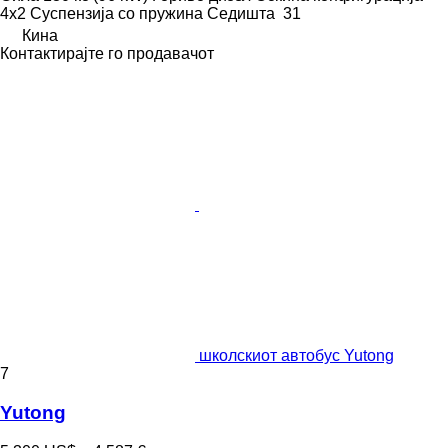
4x2
Суспензија
со пружина
Седишта
31
Кина
Контактирајте го продавачот
школскиот автобус Yutong
7
Yutong