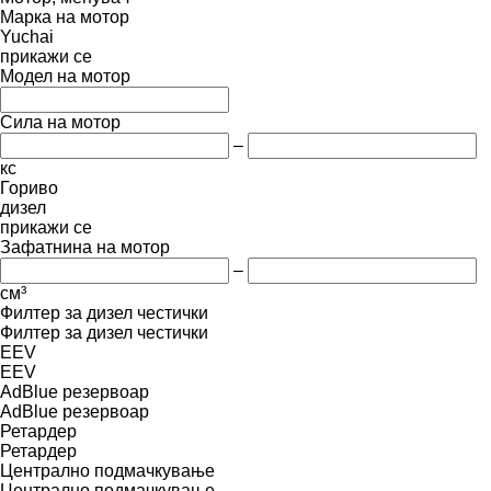
Марка на мотор
Yuchai
прикажи се
Модел на мотор
Сила на мотор
–
кс
Гориво
дизел
прикажи се
Зафатнина на мотор
–
cм³
Филтер за дизел честички
Филтер за дизел честички
EEV
EEV
AdBlue резервоар
AdBlue резервоар
Ретардер
Ретардер
Централно подмачкување
Централно подмачкување