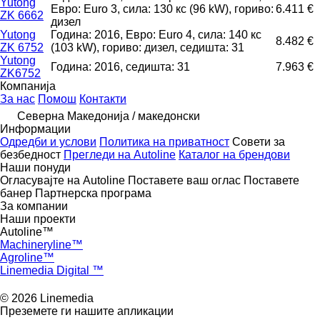
Yutong
Евро: Euro 3, сила: 130 кс (96 kW), гориво:
6.411 €
ZK 6662
дизел
Yutong
Година: 2016, Евро: Euro 4, сила: 140 кс
8.482 €
ZK 6752
(103 kW), гориво: дизел, седишта: 31
Yutong
Година: 2016, седишта: 31
7.963 €
ZK6752
Компанија
За нас
Помош
Контакти
Северна Македонија / македонски
Информации
Одредби и услови
Политика на приватност
Совети за
безбедност
Прегледи на Autoline
Каталог на брендови
Наши понуди
Огласувајте на Autoline
Поставете ваш оглас
Поставете
банер
Партнерска програма
За компании
Наши проекти
Autoline™
Machineryline™
Agroline™
Linemedia Digital ™
© 2026 Linemedia
Преземете ги нашите апликации