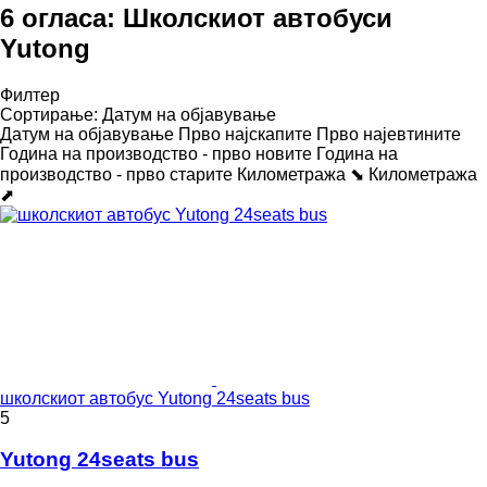
6 огласа:
Школскиот автобуси
Yutong
Филтер
Сортирање
:
Датум на објавување
Датум на објавување
Прво најскапите
Прво најевтините
Година на производство - прво новите
Година на
производство - прво старите
Километража ⬊
Километража
⬈
школскиот автобус Yutong 24seats bus
5
Yutong 24seats bus