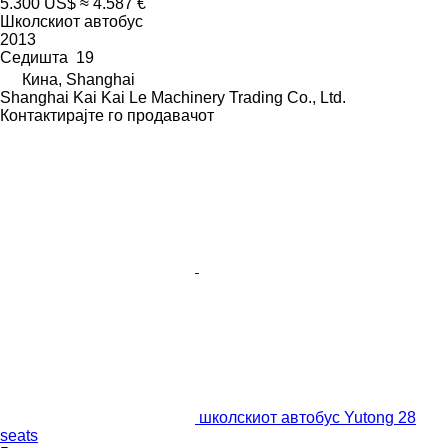
5.300 US$
≈ 4.587 €
Школскиот автобус
2013
Седишта
19
Кина, Shanghai
Shanghai Kai Kai Le Machinery Trading Co., Ltd.
Контактирајте го продавачот
школскиот автобус Yutong 28
seats