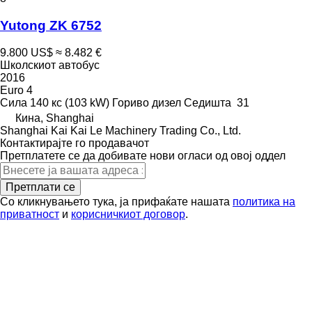
Yutong ZK 6752
9.800 US$
≈ 8.482 €
Школскиот автобус
2016
Euro 4
Сила
140 кс (103 kW)
Гориво
дизел
Седишта
31
Кина, Shanghai
Shanghai Kai Kai Le Machinery Trading Co., Ltd.
Контактирајте го продавачот
Претплатете се да добивате нови огласи од овој оддел
Претплати се
Со кликнувањето тука, ја прифаќате нашата
политика на
приватност
и
корисничкиот договор
.