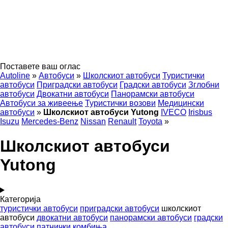
Поставете ваш оглас
Autoline
»
Автобуси
»
Школскиот автобуси
Туристички
автобуси
Приградски автобуси
Градски автобуси
Зглобни
автобуси
Двокатни автобуси
Панорамски автобуси
Автобуси за живеење
Туристички возови
Медицински
автобуси
»
Школскиот автобуси Yutong
IVECO
Irisbus
Isuzu
Mercedes-Benz
Nissan
Renault
Toyota
»
Школскиот автобуси
Yutong
Категорија
туристички автобуси
приградски автобуси
школскиот
автобуси
двокатни автобуси
панорамски автобуси
градски
автобуси
патнички комбиња