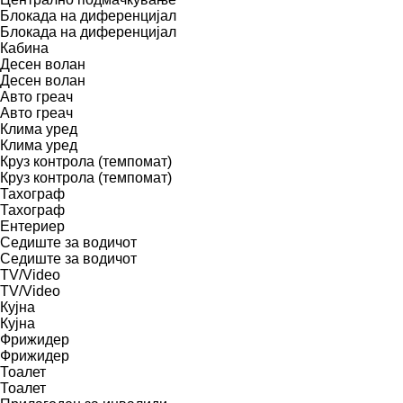
Блокада на диференцијал
Блокада на диференцијал
Кабина
Десен волан
Десен волан
Авто греач
Авто греач
Клима уред
Клима уред
Круз контрола (темпомат)
Круз контрола (темпомат)
Тахограф
Тахограф
Ентериер
Седиште за водичот
Седиште за водичот
TV/Video
TV/Video
Кујна
Кујна
Фрижидер
Фрижидер
Тоалет
Тоалет