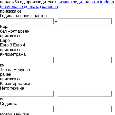
продажба
од производителот
лизинг
кредит
на рати
trade-in
(размена со доплата)
размена
прикажи се
Година на производство
–
Боја
бел
жолт
црвен
прикажи се
Евро
Euro 3
Euro 4
прикажи се
Километража
–
км
Тип на менувач
рачен
прикажи се
Карактеристики
Нето тежина
–
кг
Седишта
–
Мотор, менувач