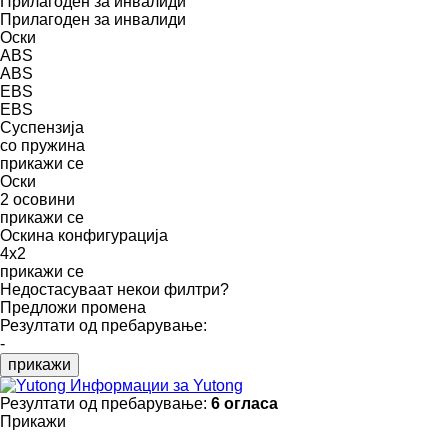
Прилагоден за инвалиди
Прилагоден за инвалиди
Оски
ABS
ABS
EBS
EBS
Суспензија
со пружина
прикажи се
Оски
2 осовини
прикажи се
Оскина конфигурација
4x2
прикажи се
Недостасуваат некои филтри?
Предложи промена
Резултати од пребарување:
-
прикажи
Информации за Yutong
Резултати од пребарување:
6 огласа
Прикажи