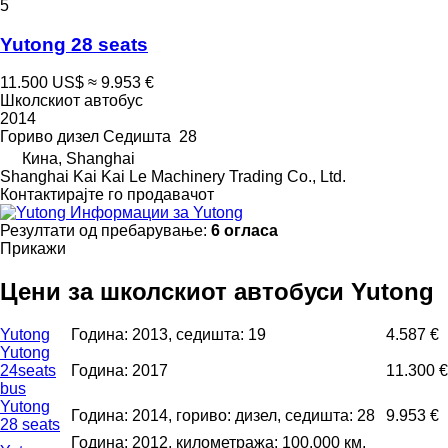
5
Yutong 28 seats
11.500 US$
≈ 9.953 €
Школскиот автобус
2014
Гориво
дизел
Седишта
28
Кина, Shanghai
Shanghai Kai Kai Le Machinery Trading Co., Ltd.
Контактирајте го продавачот
Информации за Yutong
Резултати од пребарување:
6 огласа
Прикажи
Цени за школскиот автобуси Yutong
Yutong
Година: 2013, седишта: 19
4.587 €
Yutong
24seats
Година: 2017
11.300 €
bus
Yutong
Година: 2014, гориво: дизел, седишта: 28
9.953 €
28 seats
Година: 2012, километража: 100.000 км,