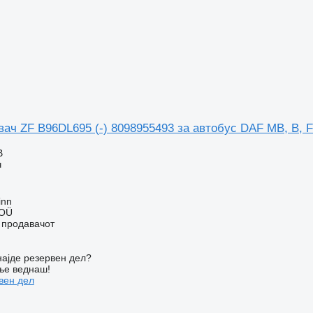
ач ZF B96DL695 (-) 8098955493 за автобус DAF MB, B, 
В
ч
inn
 OÜ
о продавачот
ајде резервен дел?
ње веднаш!
вен дел