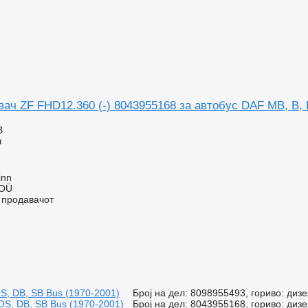
ач ZF FHD12.360 (-) 8043955168 за автобус DAF MB, B, 
В
ч
inn
 OÜ
о продавачот
S, DB, SB Bus (1970-2001)
Број на дел: 8098955493, гориво: дизе
OS, DB, SB Bus (1970-2001)
Број на дел: 8043955168, гориво: дизе