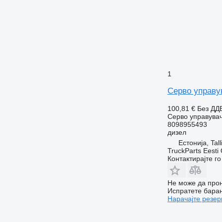
1
Серво управув
100,81 €
Без ДД
Серво управува
8098955493
дизел
Естонија, Tall
TruckParts Eesti
Контактирајте г
Не може да прон
Испратете бара
Нарачајте резер