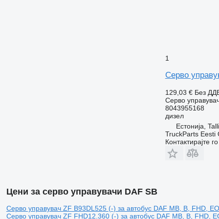
1
Серво управув
129,03 €
Без ДД
Серво управува
8043955168
дизел
Естонија, Tall
TruckParts Eesti
Контактирајте г
Цени за серво управувачи DAF SB
Серво управувач ZF B93DL525 (-) за автобус DAF MB, B, FHD, EO
Серво управувач ZF FHD12.360 (-) за автобус DAF MB, B, FHD, E