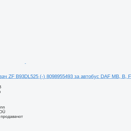
ач ZF B93DL525 (-) 8098955493 за автобус DAF MB, B, 
В
ч
inn
 OÜ
о продавачот