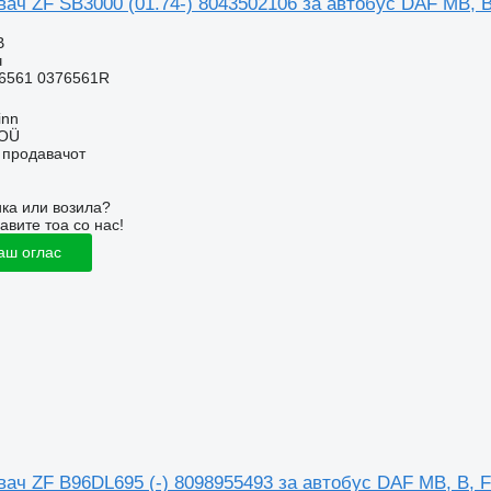
ач ZF SB3000 (01.74-) 8043502106 за автобус DAF MB, B
В
ч
6561 0376561R
inn
 OÜ
о продавачот
ка или возила?
авите тоа со нас!
аш оглас
ач ZF B96DL695 (-) 8098955493 за автобус DAF MB, B, 