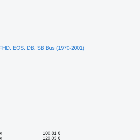
FHD, EOS, DB, SB Bus (1970-2001)
л
100,81 €
л
129,03 €