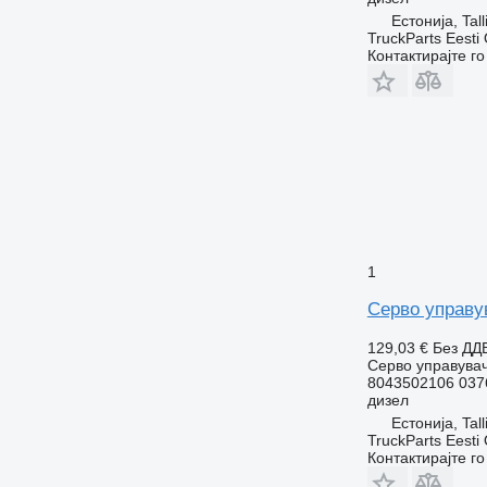
Естонија, Tall
TruckParts Eesti
Контактирајте г
1
Серво управув
129,03 €
Без ДД
Серво управува
8043502106 037
дизел
Естонија, Tall
TruckParts Eesti
Контактирајте г