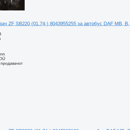
ач ZF SB220 (01.74-) 8043955255 за автобус DAF MB, B,
В
ч
inn
 OÜ
о продавачот