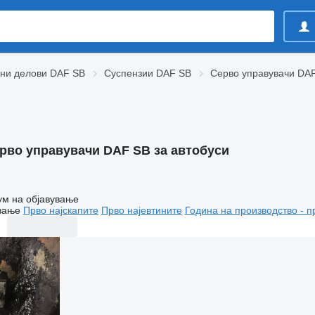
вни делови DAF SB
Суспензии DAF SB
Серво управувачи DA
рво управувачи DAF SB за автобуси
ум на објавување
вање
Прво најскапите
Прво најевтините
Година на производство - п