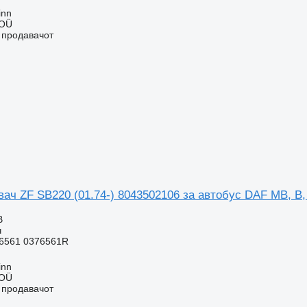
inn
 OÜ
о продавачот
ач ZF SB220 (01.74-) 8043502106 за автобус DAF MB, B,
В
ч
6561 0376561R
inn
 OÜ
о продавачот