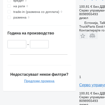
кредит
на рати
100,81 €
Без ДД
Серво управува
trade-in (размена со доплата)
8098955493
размена
дизел
Естонија, Tall
TruckParts Eesti
Контактирајте г
Година на производство
–
Недостасуваат некои филтри?
1
Предложи промена
Серво управув
100,81 €
Без ДД
Серво управува
8098955493
дизел