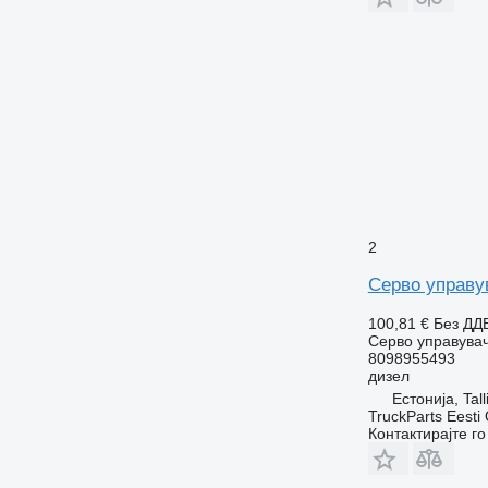
2
Серво управув
100,81 €
Без ДД
Серво управува
8098955493
дизел
Естонија, Tall
TruckParts Eesti
Контактирајте г