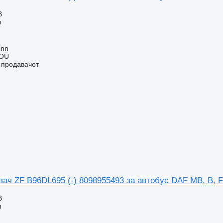
В
ч
inn
 OÜ
о продавачот
ач ZF B96DL695 (-) 8098955493 за автобус DAF MB, B, 
В
ч