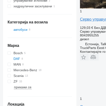
управувачки зглобови
хидраулични засилувачи
1
Серво управув
Категорија на возила
129,03 €
Без ДД
автобуси
Серво управува
8043955255
дизел
Естонија, Tall
Марка
TruckParts Eesti
Контактирајте г
Bosch
DAF
MAN
SB
Mercedes-Benz
A-series
Scania
Lion's series
Actros
Transliner
ZF
Axor
B-series
прикажи се
Citaro
Integro
O-series
1
Локација
Tourismo