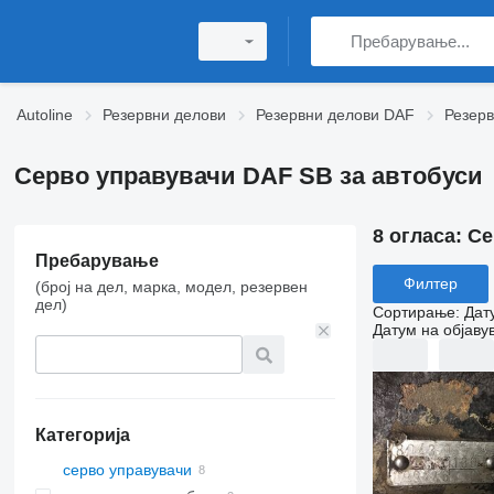
Autoline
Резервни делови
Резервни делови DAF
Резер
Серво управувачи DAF SB за автобуси
8 огласа:
Се
Пребарување
Филтер
(број на дел, марка, модел, резервен
дел)
Сортирање
:
Дат
Датум на објаву
Категорија
серво управувачи