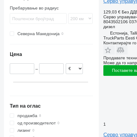
Серво управув
Пребарување во радиус
129,03 €
Без ДД
Серво управува
8043502106 037
дизел
Естонија, Tall
Северна Македонија
TruckParts Eesti
Контактирајте г
Цена
Продавате техни
Може да го напр
–
Поставете в
Тип на оглас
продажба
од производителот
1
лизинг
Серво управув