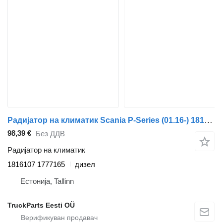
Радијатор на климатик Scania P-Series (01.16-) 1816107 1777165 за камион влекач Scania L,P,G,R,S-series (2016-)
98,39 €
Без ДДВ
Радијатор на климатик
1816107 1777165
дизел
Естонија, Tallinn
TruckParts Eesti OÜ