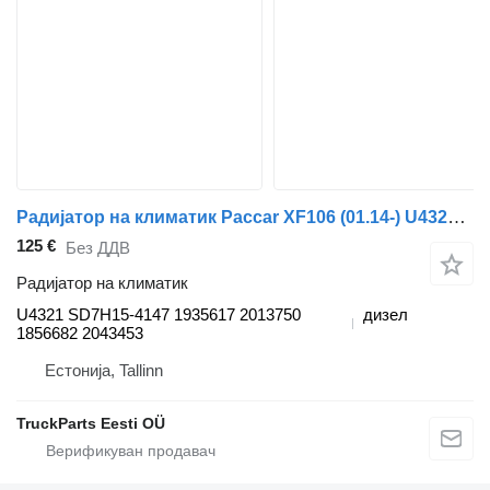
Радијатор на климатик Paccar XF106 (01.14-) U4321 за камион влекач DAF XF106 (2014-)
125 €
Без ДДВ
Радијатор на климатик
U4321 SD7H15-4147 1935617 2013750
дизел
1856682 2043453
Естонија, Tallinn
TruckParts Eesti OÜ