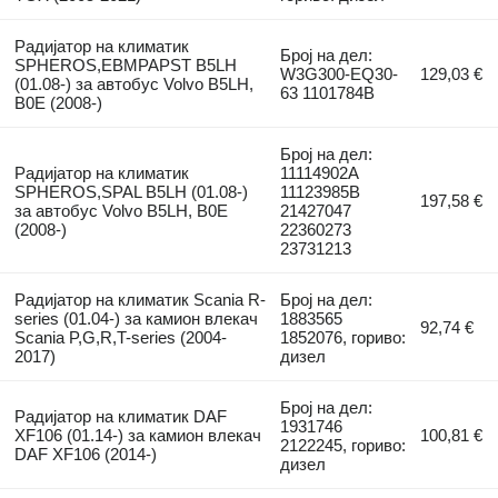
Радијатор на климатик
Број на дел:
SPHEROS,EBMPAPST B5LH
W3G300-EQ30-
129,03 €
(01.08-) за автобус Volvo B5LH,
63 1101784B
B0E (2008-)
Број на дел:
Радијатор на климатик
11114902A
SPHEROS,SPAL B5LH (01.08-)
11123985B
197,58 €
за автобус Volvo B5LH, B0E
21427047
(2008-)
22360273
23731213
Радијатор на климатик Scania R-
Број на дел:
series (01.04-) за камион влекач
1883565
92,74 €
Scania P,G,R,T-series (2004-
1852076, гориво:
2017)
дизел
Број на дел:
Радијатор на климатик DAF
1931746
XF106 (01.14-) за камион влекач
100,81 €
2122245, гориво:
DAF XF106 (2014-)
дизел