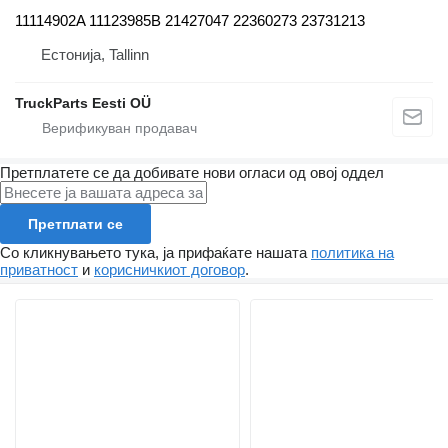
11114902A 11123985B 21427047 22360273 23731213
Естонија, Tallinn
TruckParts Eesti OÜ
Претплатете се да добивате нови огласи од овој оддел
Претплати се
Со кликнувањето тука, ја прифаќате нашата
политика на
приватност
и
корисничкиот договор
.