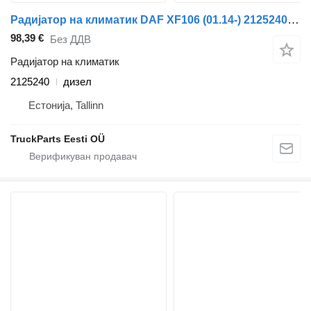
Радијатор на климатик DAF XF106 (01.14-) 2125240 за камион влекач DAF XF106 (2014-)
98,39 €
Без ДДВ
Радијатор на климатик
2125240
дизел
Естонија, Tallinn
TruckParts Eesti OÜ