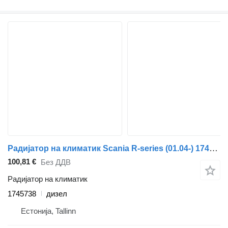
Радијатор на климатик Scania R-series (01.04-) 1745738 за камион влекач Scania P,G,R,T-series (2004-2017)
100,81 €
Без ДДВ
Радијатор на климатик
1745738
дизел
Естонија, Tallinn