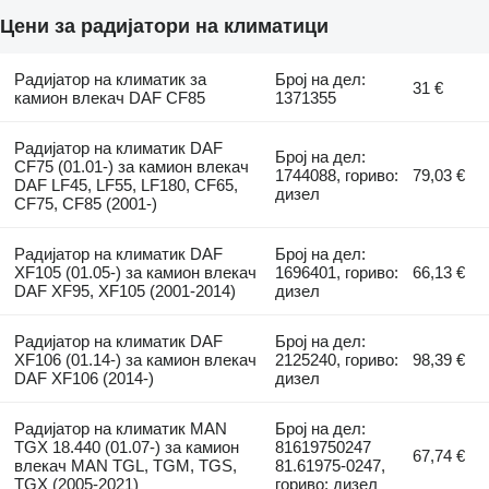
Цени за радијатори на климатици
Радијатор на климатик за
Број на дел:
31 €
камион влекач DAF CF85
1371355
Радијатор на климатик DAF
Број на дел:
CF75 (01.01-) за камион влекач
1744088, гориво:
79,03 €
DAF LF45, LF55, LF180, CF65,
дизел
CF75, CF85 (2001-)
Радијатор на климатик DAF
Број на дел:
XF105 (01.05-) за камион влекач
1696401, гориво:
66,13 €
DAF XF95, XF105 (2001-2014)
дизел
Радијатор на климатик DAF
Број на дел:
XF106 (01.14-) за камион влекач
2125240, гориво:
98,39 €
DAF XF106 (2014-)
дизел
Радијатор на климатик MAN
Број на дел:
TGX 18.440 (01.07-) за камион
81619750247
67,74 €
влекач MAN TGL, TGM, TGS,
81.61975-0247,
TGX (2005-2021)
гориво: дизел