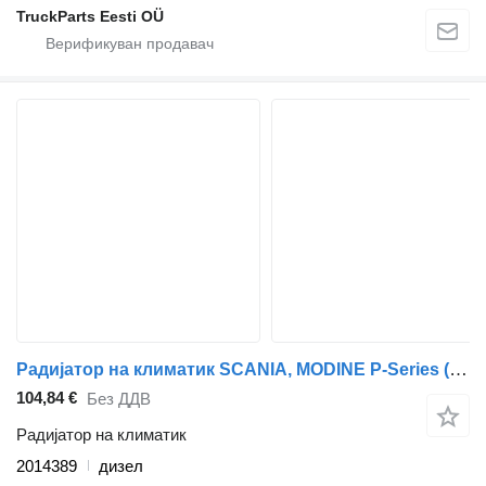
TruckParts Eesti OÜ
Радијатор на климатик SCANIA, MODINE P-Series (01.04-12.17) 2014389 за камион влекач Scania P,G,R,T-series (2004-2017)
104,84 €
Без ДДВ
Радијатор на климатик
2014389
дизел