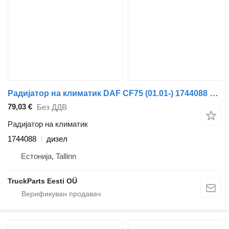
Радијатор на климатик DAF CF75 (01.01-) 1744088 за камион влекач DAF LF45, LF55, LF180, CF65, CF75, CF85 (2001-)
79,03 €
Без ДДВ
Радијатор на климатик
1744088
дизел
Естонија, Tallinn
TruckParts Eesti OÜ