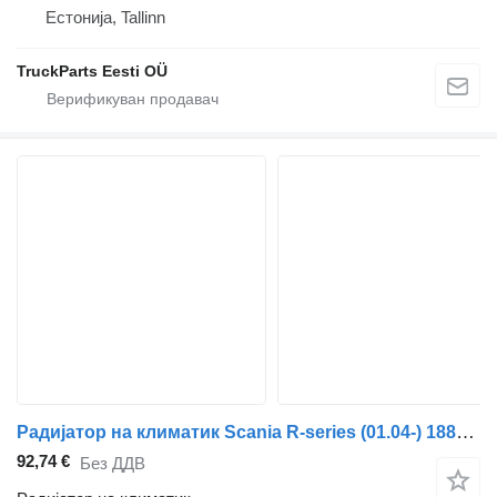
Естонија, Tallinn
TruckParts Eesti OÜ
Радијатор на климатик Scania R-series (01.04-) 1883565 1852076 за камион влекач Scania P,G,R,T-series (2004-2017)
92,74 €
Без ДДВ