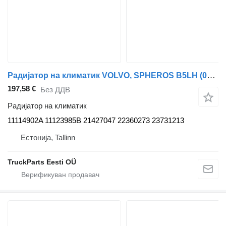
Радијатор на климатик VOLVO, SPHEROS B5LH (01.08-) 11114902A за автобус Volvo B5LH, B0E (2008-)
197,58 €
Без ДДВ
Радијатор на климатик
11114902A 11123985B 21427047 22360273 23731213
Естонија, Tallinn
TruckParts Eesti OÜ