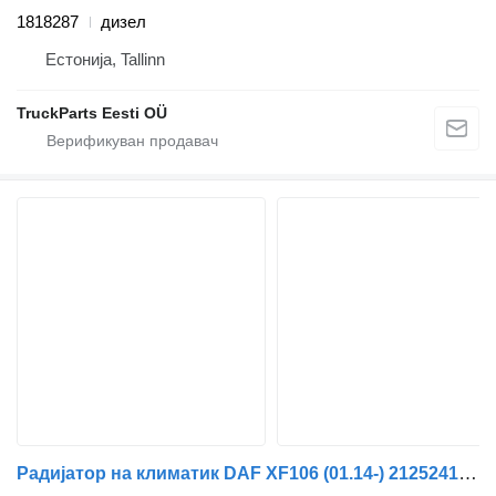
1818287
дизел
Естонија, Tallinn
TruckParts Eesti OÜ
Радијатор на климатик DAF XF106 (01.14-) 2125241 за камион влекач DAF XF106 (2014-)