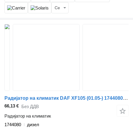
Се
Радијатор на климатик DAF XF105 (01.05-) 1744080 за камион влекач DAF XF95, XF105 (2001-2014)
66,13 €
Без ДДВ
Радијатор на климатик
1744080
дизел