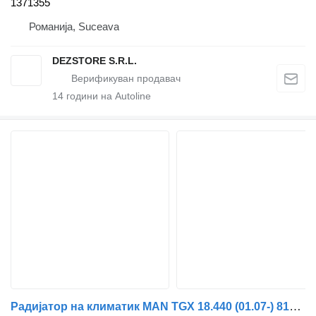
1371355
Романија, Suceava
DEZSTORE S.R.L.
14
години на Autoline
Радијатор на климатик MAN TGX 18.440 (01.07-) 81619750247 за камион влекач MAN TGL, TGM, TGS, TGX (2005-2021)