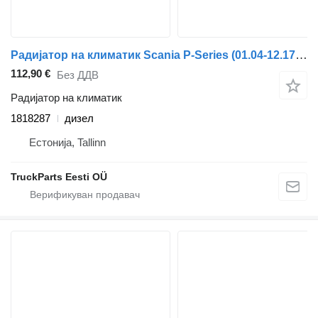
Радијатор на климатик Scania P-Series (01.04-12.17) 1818287 за камион влекач Scania P,G,R,T-series (2004-2017)
112,90 €
Без ДДВ
Радијатор на климатик
1818287
дизел
Естонија, Tallinn
TruckParts Eesti OÜ