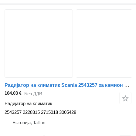
Радијатор на климатик Scania 2543257 за камион влекач Scania L,P,G,R,S-series (2016-)
104,03 €
Без ДДВ
Радијатор на климатик
2543257 2228315 2715918 3005428
Естонија, Tallinn