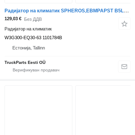
Радијатор на климатик SPHEROS,EBMPAPST B5LH (01.08-) W3G300-EQ30-63 за автобус Volvo B5LH, B0E (2008-)
129,03 €
Без ДДВ
Радијатор на климатик
W3G300-EQ30-63 1101784B
Естонија, Tallinn
TruckParts Eesti OÜ