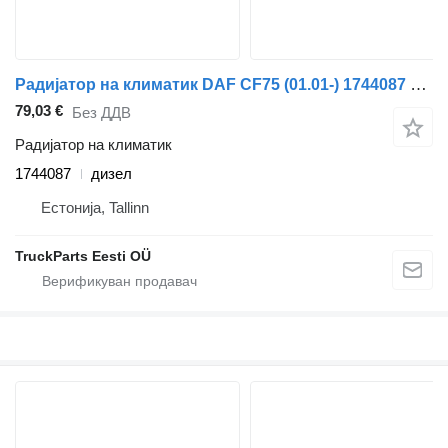
Радијатор на климатик DAF CF75 (01.01-) 1744087 за камион влекач DAF LF45, LF55, LF180, CF65, CF75, CF85 (2001-)
79,03 €
Без ДДВ
Радијатор на климатик
1744087
дизел
Естонија, Tallinn
TruckParts Eesti OÜ