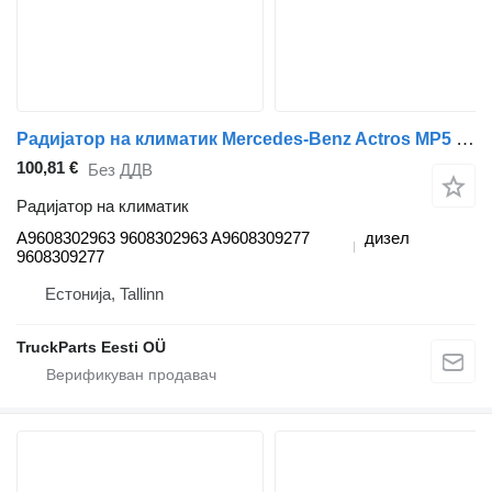
Радијатор на климатик Mercedes-Benz Actros MP5 (01.19-) A9608302963 за камион влекач Mercedes-Benz Actros MP5 (2019-)
100,81 €
Без ДДВ
Радијатор на климатик
A9608302963 9608302963 A9608309277
дизел
9608309277
Естонија, Tallinn
TruckParts Eesti OÜ