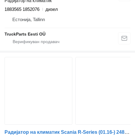
Радијатор на климатик
1883565 1852076
дизел
Естонија, Tallinn
TruckParts Eesti OÜ
Радијатор на климатик Scania R-Series (01.16-) 2483734 за камион влекач Scania L,P,G,R,S-series (2016-)