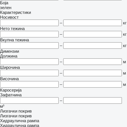
Боја
зелен
Карактеристики
Носивост
–
кг
Нето тежина
–
кг
Вкупна тежина
–
кг
Димензии
Должина
–
м
Широчина
–
м
Височина
–
м
Каросерија
Зафатнина
–
м³
Лизгачки покрив
Лизгачки покрив
Хидраулична рампа
Хидраулична рампа