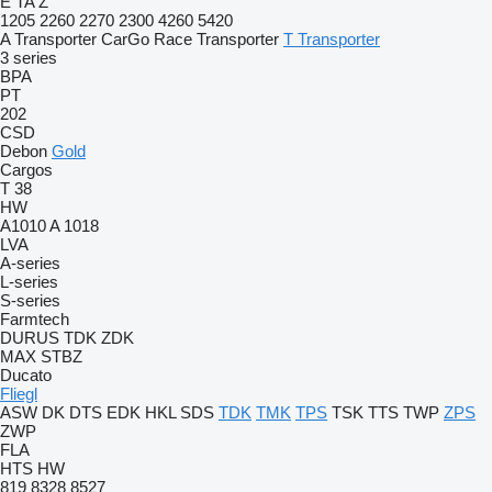
E
TA
Z
1205
2260
2270
2300
4260
5420
A Transporter
CarGo
Race Transporter
T Transporter
3 series
BPA
PT
202
CSD
Debon
Gold
Cargos
T 38
HW
A1010
A 1018
LVA
A-series
L-series
S-series
Farmtech
DURUS
TDK
ZDK
MAX
STBZ
Ducato
Fliegl
ASW
DK
DTS
EDK
HKL
SDS
TDK
TMK
TPS
TSK
TTS
TWP
ZPS
ZWP
FLA
HTS
HW
819
8328
8527