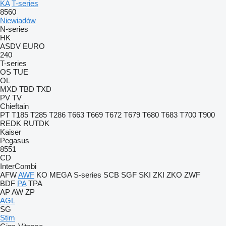
KA
T-series
8560
Niewiadów
N-series
HK
ASDV
EURO
240
T-series
OS
TUE
OL
MXD
TBD
TXD
PV
TV
Chieftain
PT
T185
T285
T286
T663
T669
T672
T679
T680
T683
T700
T900
REDK
RUTDK
Kaiser
Pegasus
8551
CD
InterCombi
AFW
AWF
KO
MEGA
S-series
SCB
SGF
SKI
ZKI
ZKO
ZWF
BDF
PA
TPA
AP
AW
ZP
AGL
SG
Stim