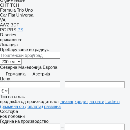
Giga-Vitesse
CHT
TCH
Formula
Trio
Uno
Car Flat
Universal
VA
AWZ
BDF
PC
PRS
PS
D-series
прикажи се
Локација
Пребарување во радиус
Северна Македонија
Европа
Германија
Австрија
Цена
–
Тип на оглас
продажба
од производителот
лизинг
кредит
на рати
trade-in
(размена со доплата)
размена
Состојба
нов
половни
Година на производство
–