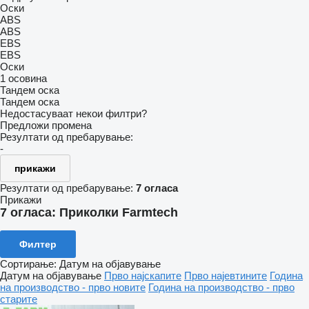
Оски
ABS
ABS
EBS
EBS
Оски
1 осовина
Тандем оска
Тандем оска
Недостасуваат некои филтри?
Предложи промена
Резултати од пребарување:
-
прикажи
Резултати од пребарување:
7 огласа
Прикажи
7 огласа:
Приколки Farmtech
Филтер
Сортирање
:
Датум на објавување
Датум на објавување
Прво најскапите
Прво најевтините
Година
на производство - прво новите
Година на производство - прво
старите