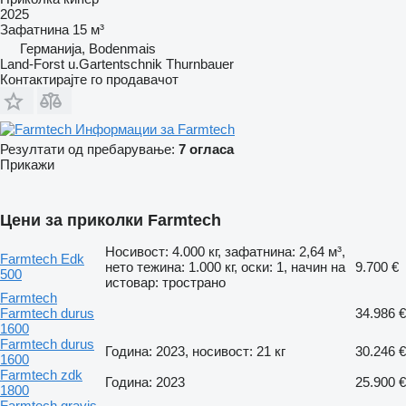
2025
Зафатнина
15 м³
Германија, Bodenmais
Land-Forst u.Gartentschnik Thurnbauer
Контактирајте го продавачот
Информации за Farmtech
Резултати од пребарување:
7 огласа
Прикажи
Цени за приколки Farmtech
Носивост: 4.000 кг, зафатнина: 2,64 м³,
Farmtech Edk
нето тежина: 1.000 кг, оски: 1, начин на
9.700 €
500
истовар: тространо
Farmtech
Farmtech durus
34.986 €
1600
Farmtech durus
Година: 2023, носивост: 21 кг
30.246 €
1600
Farmtech zdk
Година: 2023
25.900 €
1800
Farmtech gravis