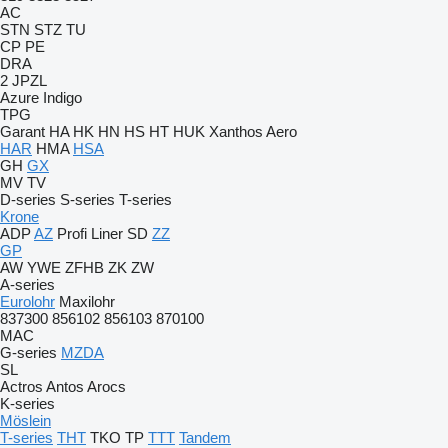
AC
STN
STZ
TU
CP
PE
DRA
2 JPZL
Azure
Indigo
TPG
Garant
HA
HK
HN
HS
HT
HUK
Xanthos Aero
HAR
HMA
HSA
GH
GX
MV
TV
D-series
S-series
T-series
Krone
ADP
AZ
Profi Liner
SD
ZZ
GP
AW
YWE
ZFHB
ZK
ZW
A-series
Eurolohr
Maxilohr
837300
856102
856103
870100
MAC
G-series
MZDA
SL
Actros
Antos
Arocs
K-series
Möslein
T-series
THT
TKO
TP
TTT
Tandem