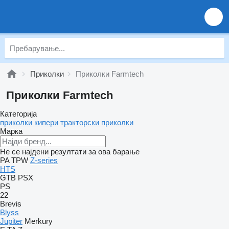
Приколки
Приколки Farmtech
Приколки Farmtech
Категорија
приколки кипери
тракторски приколки
Марка
Не се најдени резултати за ова барање
PA
TPW
Z-series
HTS
GTB
PSX
PS
22
Brevis
Blyss
Jupiter
Merkury