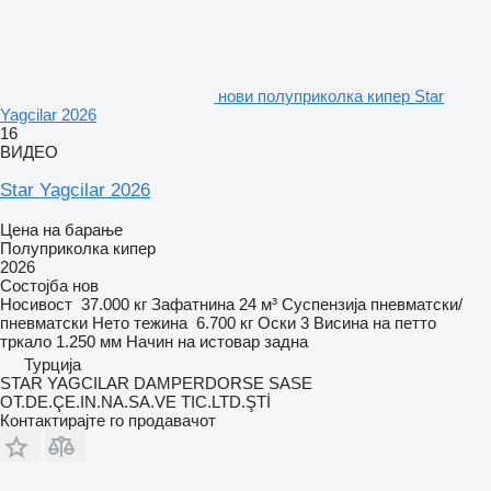
нови полуприколка кипер Star
Yagcilar 2026
16
ВИДЕО
Star Yagcilar 2026
Цена на барање
Полуприколка кипер
2026
Состојба
нов
Носивост
37.000 кг
Зафатнина
24 м³
Суспензија
пневматски/
пневматски
Нето тежина
6.700 кг
Оски
3
Висина на петто
тркало
1.250 мм
Начин на истовар
задна
Турција
STAR YAGCILAR DAMPERDORSE SASE
OT.DE.ÇE.IN.NA.SA.VE TIC.LTD.ŞTİ
Контактирајте го продавачот