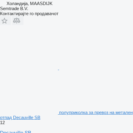
Холандија, MAASDIJK
Semtrade B.V.
Контактирајте го продавачот
полуприколка за превоз на метален
отпад Decauville SB
12
Decauville SB