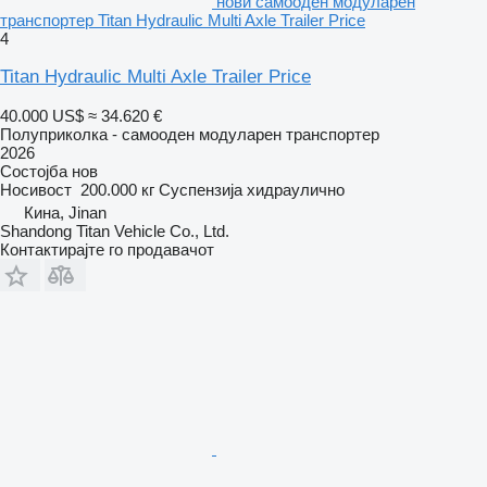
нови самооден модуларен
транспортер Titan Hydraulic Multi Axle Trailer Price
4
Titan Hydraulic Multi Axle Trailer Price
40.000 US$
≈ 34.620 €
Полуприколка - самооден модуларен транспортер
2026
Состојба
нов
Носивост
200.000 кг
Суспензија
хидраулично
Кина, Jinan
Shandong Titan Vehicle Co., Ltd.
Контактирајте го продавачот