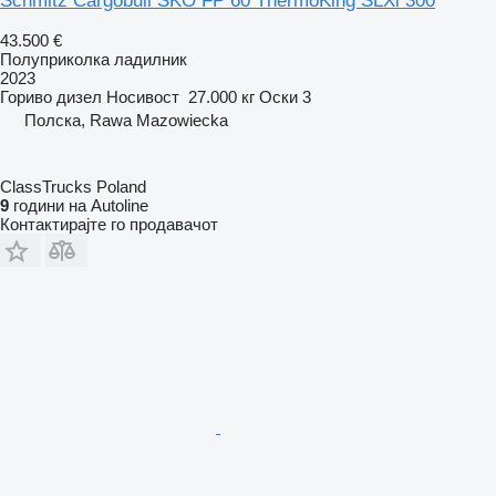
Schmitz Cargobull SKO FP 60 ThermoKing SLXi 300
43.500 €
Полуприколка ладилник
2023
Гориво
дизел
Носивост
27.000 кг
Оски
3
Полска, Rawa Mazowiecka
ClassTrucks Poland
9
години на Autoline
Контактирајте го продавачот