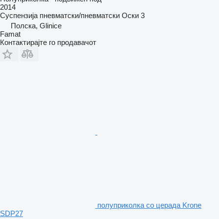
2014
Суспензија
пневматски/пневматски
Оски
3
Полска, Glinice
Famat
Контактирајте го продавачот
полуприколка со церада Krone
SDP27