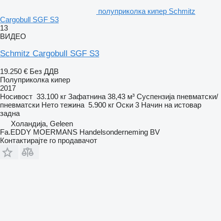
полуприколка кипер Schmitz
Cargobull SGF S3
13
ВИДЕО
Schmitz Cargobull SGF S3
19.250 €
Без ДДВ
Полуприколка кипер
2017
Носивост
33.100 кг
Зафатнина
38,43 м³
Суспензија
пневматски/
пневматски
Нето тежина
5.900 кг
Оски
3
Начин на истовар
задна
Холандија, Geleen
Fa.EDDY MOERMANS Handelsonderneming BV
Контактирајте го продавачот