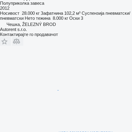
Полуприколка завеса
2012
Носивост
28.000 кг
Зафатнина
102,2 м³
Суспензија
пневматски/
пневматски
Нето тежина
8.000 кг
Оски
3
Чешка, ŽELEZNÝ BROD
Autorent s.r.o.
Контактирајте го продавачот