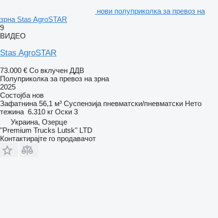
нови полуприколка за превоз на
зрна Stas AgroSTAR
9
ВИДЕО
Stas AgroSTAR
73.000 €
Со вклучен ДДВ
Полуприколка за превоз на зрна
2025
Состојба
нов
Зафатнина
56,1 м³
Суспензија
пневматски/пневматски
Нето
тежина
6.310 кг
Оски
3
Украина, Озерце
"Premium Trucks Lutsk" LTD
Контактирајте го продавачот