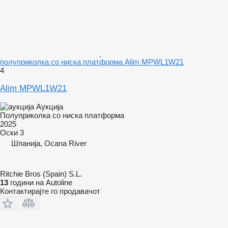
полуприколка со ниска платформа Alim MPWL1W21
4
Alim MPWL1W21
Аукција
Полуприколка со ниска платформа
2025
Оски
3
Шпанија, Ocana River
Ritchie Bros (Spain) S.L.
13
години на Autoline
Контактирајте го продавачот