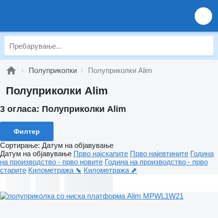
Полуприколки
Полуприколки Alim
Полуприколки Alim
3 огласа:
Полуприколки Alim
Филтер
Сортирање
:
Датум на објавување
Датум на објавување
Прво најскапите
Прво најевтините
Година
на производство - прво новите
Година на производство - прво
старите
Километража ⬊
Километража ⬈