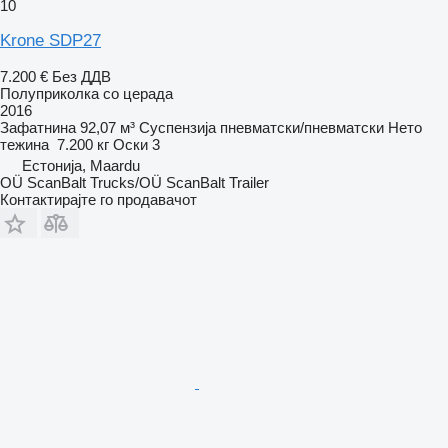
10
Krone SDP27
7.200 €
Без ДДВ
Полуприколка со церада
2016
Зафатнина
92,07 м³
Суспензија
пневматски/пневматски
Нето
тежина
7.200 кг
Оски
3
Естонија, Maardu
OÜ ScanBalt Trucks/OÜ ScanBalt Trailer
Контактирајте го продавачот