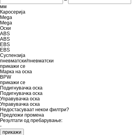
–
мм
Каросерија
Mega
Mega
Оски
ABS
ABS
EBS
EBS
Суспензија
пневматски/пневматски
прикажи се
Марка на оска
BPW
прикажи се
Подигнувачка оска
Подигнувачка оска
Управувачка оска
Управувачка оска
Недостасуваат некои филтри?
Предложи промена
Резултати од пребарување:
-
прикажи