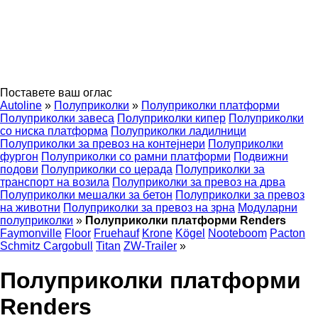
Поставете ваш оглас
Autoline
»
Полуприколки
»
Полуприколки платформи
Полуприколки завеса
Полуприколки кипер
Полуприколки
со ниска платформа
Полуприколки ладилници
Полуприколки за превоз на контејнери
Полуприколки
фургон
Полуприколки со рамни платформи
Подвижни
подови
Полуприколки со церада
Полуприколки за
транспорт на возила
Полуприколки за превоз на дрва
Полуприколки мешалки за бетон
Полуприколки за превоз
на животни
Полуприколки за превоз на зрна
Модуларни
полуприколки
»
Полуприколки платформи Renders
Faymonville
Floor
Fruehauf
Krone
Kögel
Nooteboom
Pacton
Schmitz Cargobull
Titan
ZW-Trailer
»
Полуприколки платформи
Renders