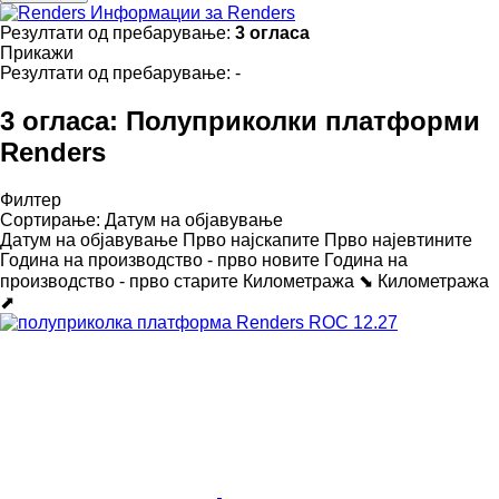
Информации за Renders
Резултати од пребарување:
3 огласа
Прикажи
Резултати од пребарување:
-
3 огласа:
Полуприколки платформи
Renders
Филтер
Сортирање
:
Датум на објавување
Датум на објавување
Прво најскапите
Прво најевтините
Година на производство - прво новите
Година на
производство - прво старите
Километража ⬊
Километража
⬈