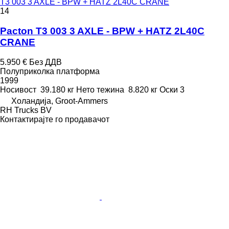
T3 003 3 AXLE - BPW + HATZ 2L40C CRANE
14
Pacton T3 003 3 AXLE - BPW + HATZ 2L40C
CRANE
5.950 €
Без ДДВ
Полуприколка платформа
1999
Носивост
39.180 кг
Нето тежина
8.820 кг
Оски
3
Холандија, Groot-Ammers
RH Trucks BV
Контактирајте го продавачот