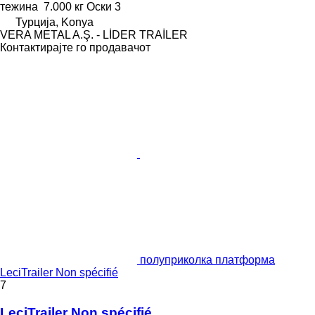
тежина
7.000 кг
Оски
3
Турција, Konya
VERA METAL A.Ş. - LİDER TRAİLER
Контактирајте го продавачот
полуприколка платформа
LeciTrailer Non spécifié
7
LeciTrailer Non spécifié