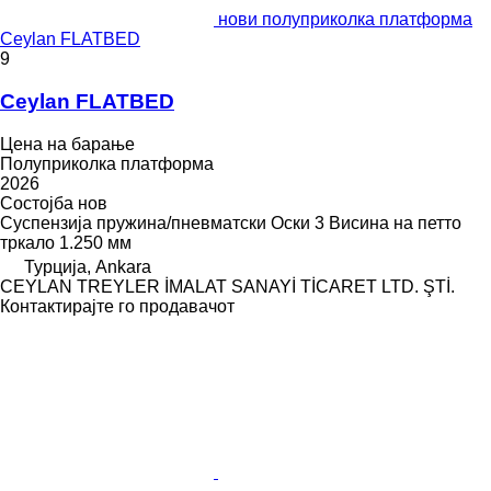
нови полуприколка платформа
Ceylan FLATBED
9
Ceylan FLATBED
Цена на барање
Полуприколка платформа
2026
Состојба
нов
Суспензија
пружина/пневматски
Оски
3
Висина на петто
тркало
1.250 мм
Турција, Ankara
CEYLAN TREYLER İMALAT SANAYİ TİCARET LTD. ŞTİ.
Контактирајте го продавачот