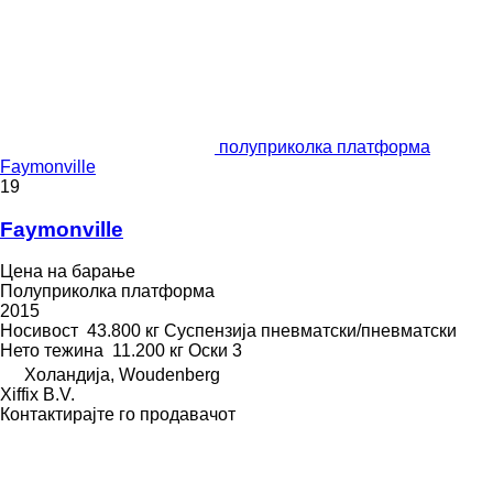
полуприколка платформа
Faymonville
19
Faymonville
Цена на барање
Полуприколка платформа
2015
Носивост
43.800 кг
Суспензија
пневматски/пневматски
Нето тежина
11.200 кг
Оски
3
Холандија, Woudenberg
Xiffix B.V.
Контактирајте го продавачот