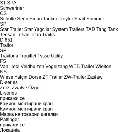
S1
SPA
Schweriner
CS
Schütte
Serin
Sinan Tanker-Treyler
Snail
Sommer
SP
Star Trailer
Star Yagcilar
System Trailers
TAD
Tang
Tank
Tedsan
Tirsan
Titan
Trailis
D 651
Trailor
SP
Traylona
Trouillet
Tysse
Utility
FS
Van Hool
Veldhuizen
Vogelzang
WEB Trailer
Wielton
NS
Wiese
Yalçın Dorse
ZF Trailer
ZW-Trailer
Zasław
D-series
Zorzi
Zwalve
Özgül
L-series
прикажи се
Камион монтирани кран
Камион монтирани кран
Марка на товарни дигалки
Palfinger
прикажи се
Локација