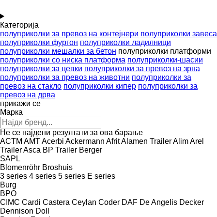
Категорија
полуприколки за превоз на контејнери
полуприколки завеса
полуприколки фургон
полуприколки ладилници
полуприколки мешалки за бетон
полуприколки платформи
полуприколки со ниска платформа
полуприколки-шасии
полуприколки за цевки
полуприколки за превоз на зрна
полуприколки за превоз на животни
полуприколки за
превоз на стакло
полуприколки кипер
полуприколки за
превоз на дрва
прикажи се
Марка
Не се најдени резултати за ова барање
ACTM
AMT
Acerbi
Ackermann
Afrit
Alamen Trailer
Alim
Arel
Trailer
Asca
BP Trailer
Berger
SAPL
Blomenröhr
Broshuis
3 series
4 series
5 series
E series
Burg
BPO
CIMC
Cardi
Castera
Ceylan
Coder
DAF
De Angelis
Decker
Dennison
Doll