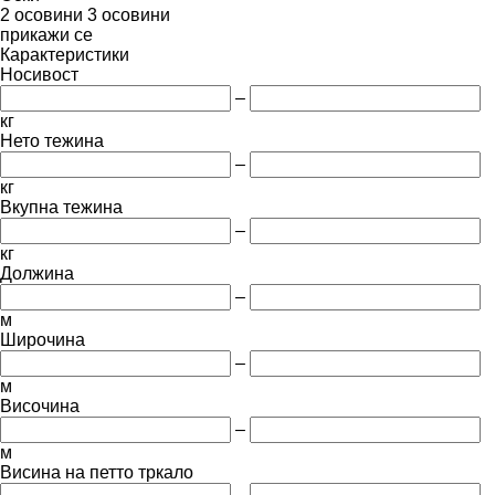
2 осовини
3 осовини
прикажи се
Карактеристики
Носивост
–
кг
Нето тежина
–
кг
Вкупна тежина
–
кг
Должина
–
м
Широчина
–
м
Височина
–
м
Висина на петто тркало