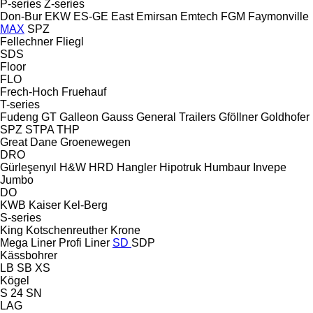
P-series
Z-series
Don-Bur
EKW
ES-GE
East
Emirsan
Emtech
FGM
Faymonville
MAX
SPZ
Fellechner
Fliegl
SDS
Floor
FLO
Frech-Hoch
Fruehauf
T-series
Fudeng
GT
Galleon
Gauss
General Trailers
Gföllner
Goldhofer
SPZ
STPA
THP
Great Dane
Groenewegen
DRO
Gürleşenyıl
H&W
HRD
Hangler
Hipotruk
Humbaur
Invepe
Jumbo
DO
KWB
Kaiser
Kel-Berg
S-series
King
Kotschenreuther
Krone
Mega Liner
Profi Liner
SD
SDP
Kässbohrer
LB
SB
XS
Kögel
S 24
SN
LAG