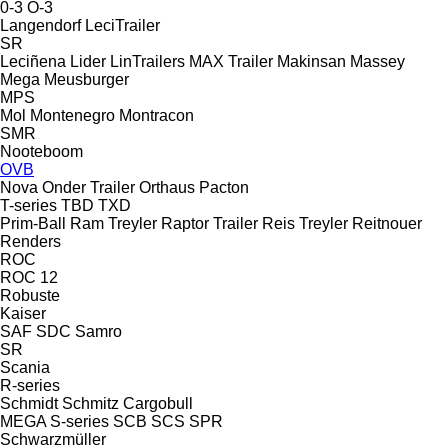
0-3
O-3
Langendorf
LeciTrailer
SR
Leciñena
Lider
LinTrailers
MAX Trailer
Makinsan
Massey
Mega
Meusburger
MPS
Mol
Montenegro
Montracon
SMR
Nooteboom
OVB
Nova
Onder Trailer
Orthaus
Pacton
T-series
TBD
TXD
Prim-Ball
Ram Treyler
Raptor Trailer
Reis Treyler
Reitnouer
Renders
ROC
ROC 12
Robuste
Kaiser
SAF
SDC
Samro
SR
Scania
R-series
Schmidt
Schmitz Cargobull
MEGA
S-series
SCB
SCS
SPR
Schwarzmüller