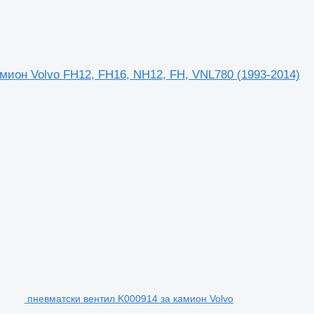
амион Volvo FH12, FH16, NH12, FH, VNL780 (1993-2014)
пневматски вентил K000914 за камион Volvo