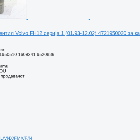
нтил Volvo FH12 серија 1 (01.93-12.02) 4721950020 за к
тил
1950510 1609241 9520836
ummu
 OÜ
о продавачот
L/VNX/FMX/F/N