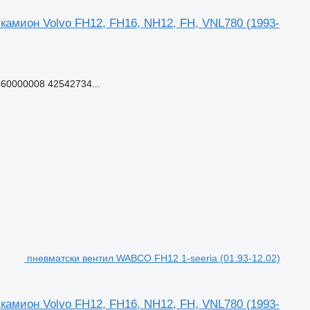
камион Volvo FH12, FH16, NH12, FH, VNL780 (1993-
60000008 42542734...
пневматски вентил WABCO FH12 1-seeria (01.93-12.02)
камион Volvo FH12, FH16, NH12, FH, VNL780 (1993-