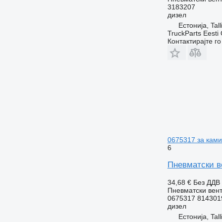
3183207
дизел
Естонија, Tall
TruckParts Eesti
Контактирајте г
0675317 за ками
6
Пневматски ве
34,68 €
Без ДДВ
Пневматски вен
0675317 814301
дизел
Естонија, Tall