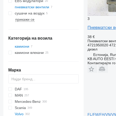
EBS модулатори
пневматски вентили
сушачи на воздух
3
прикажи се
Пневматски ве
38 €
Категорија на возила
Пневматски вен
4721950020 472
камиони
дизел
камиони влекачи
Естонија, R
KB AUTO EESTI
Контактирајте г
Марка
DAF
MAN
CF
F-MAX
EuroCargo
Mercedes-Benz
LF
EuroStar
A-series
Scania
XF
Eurorider
F90
A-Class
Canter
Magnum
Volvo
Eurotech
L2000
Actros
Mascott
R-series
LT
FL/FM/FH/VN/VN