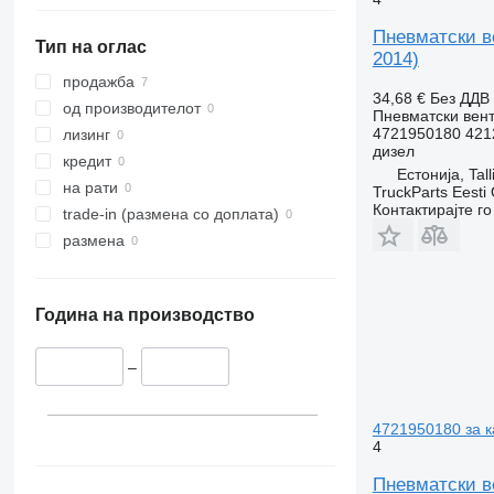
Пневматски ве
Тип на оглас
2014)
продажба
34,68 €
Без ДДВ
од производителот
Пневматски вен
4721950180 421
лизинг
дизел
кредит
Естонија, Tall
на рати
TruckParts Eesti
Контактирајте г
trade-in (размена со доплата)
размена
Година на производство
–
4721950180 за к
4
Пневматски ве