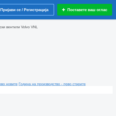
Пријави се / Регистрација
Поставете ваш оглас
ски вентили Volvo VNL
рво новите
Година на производство - прво старите