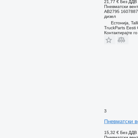
21,77 €
Без ДДВ
Пневматски вен
AB2795 1607887
дизел
Естонија, Tall
TruckParts Eesti
Контактирајте г
3
Пневматски ве
15,32 €
Без ДДВ
Пневматски вен