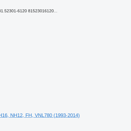
1.52301-6120 81523016120...
H16, NH12, FH, VNL780 (1993-2014)