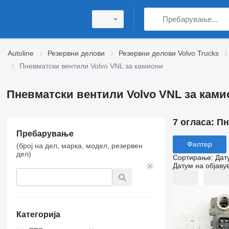
Autoline
Резервни делови
Резервни делови Volvo Trucks
Пневматски вентили Volvo VNL за камиони
Пневматски вентили Volvo VNL за ками
7 огласа:
Пн
Пребарување
Филтер
(број на дел, марка, модел, резервен
дел)
Сортирање
:
Дат
Датум на објаву
Категорија