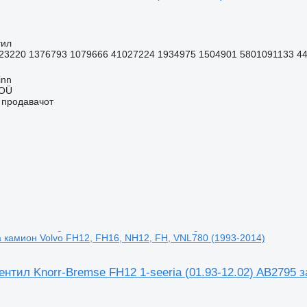
тил
23220 1376793 1079666 41027224 1934975 1504901 5801091133 44
inn
 OÜ
о продавачот
а камион Volvo FH12, FH16, NH12, FH, VNL780 (1993-2014)
нтил Knorr-Bremse FH12 1-seeria (01.93-12.02) AB2795 з