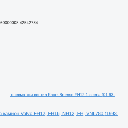
60000008 42542734...
пневматски вентил Knorr-Bremse FH12 1-seeria (01.93-
а камион Volvo FH12, FH16, NH12, FH, VNL780 (1993-