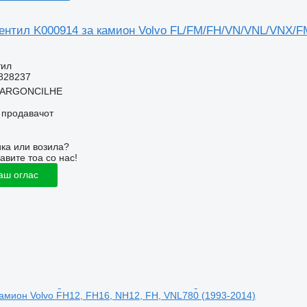
ентил K000914 за камион Volvo FL/FM/FH/VN/VNL/VNX/F
тил
828237
, ARGONCILHE
о продавачот
ка или возила?
авите тоа со нас!
аш оглас
амион Volvo FH12, FH16, NH12, FH, VNL780 (1993-2014)