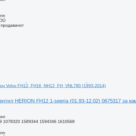
inn
 OÜ
о продавачот
он Volvo FH12, FH16, NH12, FH, VNL780 (1993-2014)
нтил HERION FH12 1-seeria (01.93-12.02) 0675317 за ка
тил
9 1078320 1589344 1594346 1610568
inn