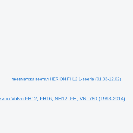
пневматски вентил HERION FH12 1-seeria (01.93-12.02)
мион Volvo FH12, FH16, NH12, FH, VNL780 (1993-2014)