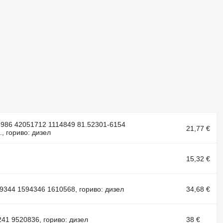
3986 42051712 1114849 81.52301-6154
21,77 €
, гориво: дизел
15,32 €
9344 1594346 1610568, гориво: дизел
34,68 €
41 9520836, гориво: дизел
38 €