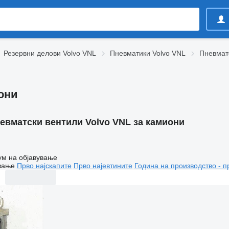
Резервни делови Volvo VNL
Пневматики Volvo VNL
Пневмат
они
евматски вентили Volvo VNL за камиони
ум на објавување
вање
Прво најскапите
Прво најевтините
Година на производство - п