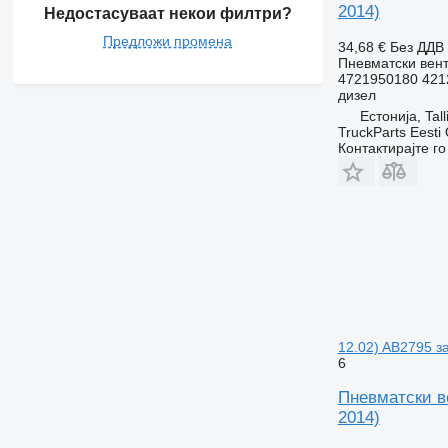
2014)
Недостасуваат некои филтри?
Предложи промена
34,68 €
Без ДДВ
Пневматски вен
4721950180 421
дизел
Естонија, Tall
TruckParts Eesti
Контактирајте г
12.02) AB2795 з
6
Пневматски ве
2014)