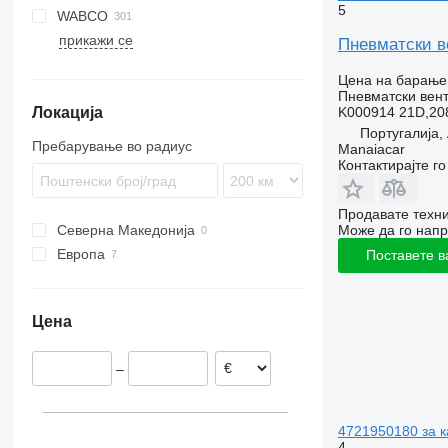
5
WABCO
Eurotrakker
LE
Antos
Midliner
S-series
A-series
прикажи се
S-Way
Lion's series
Arocs
Midlum
B-series
Пневматски в
Stralis
TGA
Atego
Premium
F89
B10
Цена на барање
Trakker
TGL
Axor
T-series
FH
Пневматски вен
K000914 21D,20
Локација
TGM
Econic
FL
FH12
Португалија
TGS
LK
FM
FH13
FL6
Пребарување во радиус
Manaiacar
TGX
MB
FMX
FH16
FL7
FM7
Контактирајте г
G-series
FH 500
FL10
FM12
N-series
FL12
Продавате техни
Може да го напр
Северна Македонија
VNL
N10
Европа
Поставете в
Естонија
Португалија
Цена
–
4721950180 за к
4