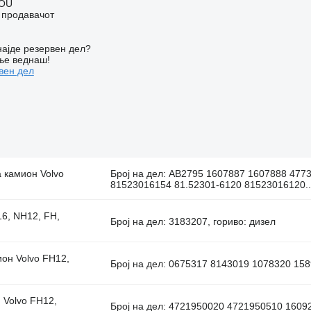
 OÜ
о продавачот
ајде резервен дел?
ње веднаш!
вен дел
а камион Volvo
Број на дел: AB2795 1607887 1607888 477
81523016154 81.52301-6120 81523016120...
16, NH12, FH,
Број на дел: 3183207, гориво: дизел
ион Volvo FH12,
Број на дел: 0675317 8143019 1078320 158
 Volvo FH12,
Број на дел: 4721950020 4721950510 16092