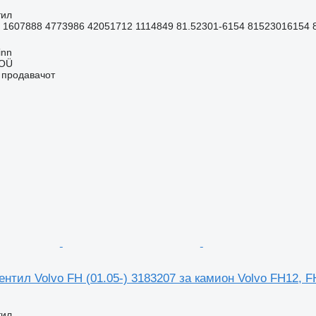
тил
 1607888 4773986 42051712 1114849 81.52301-6154 81523016154 8
inn
 OÜ
о продавачот
нтил Volvo FH (01.05-) 3183207 за камион Volvo FH12, F
тил