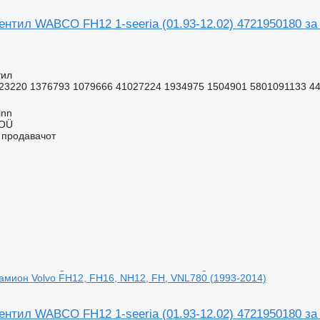
нтил WABCO FH12 1-seeria (01.93-12.02) 4721950180 за 
тил
23220 1376793 1079666 41027224 1934975 1504901 5801091133 44
inn
 OÜ
о продавачот
амион Volvo FH12, FH16, NH12, FH, VNL780 (1993-2014)
нтил WABCO FH12 1-seeria (01.93-12.02) 4721950180 за 