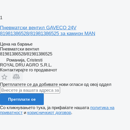
1
Пневматски вентил GAVECO 24V
81981386528/81981386525 за камион MAN
Цена на барање
Пневматски вентил
81981386528/81981386525
Романија, Cristesti
ROYAL DRU AGRO S.R.L.
Контактирајте го продавачот
Претплатете се да добивате нови огласи од овој оддел
Претплати се
Со кликнувањето тука, ја прифаќате нашата
политика на
приватност
и
корисничкиот договор
.