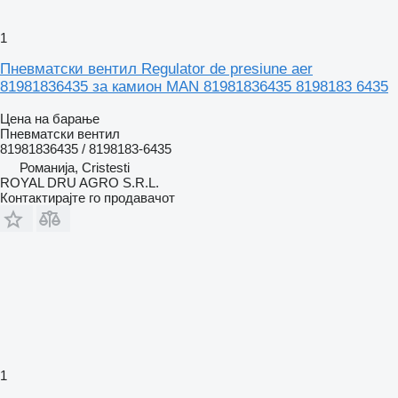
1
Пневматски вентил Regulator de presiune aer
81981836435 за камион MAN 81981836435 8198183 6435
Цена на барање
Пневматски вентил
81981836435 / 8198183-6435
Романија, Cristesti
ROYAL DRU AGRO S.R.L.
Контактирајте го продавачот
1