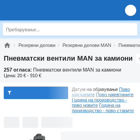
Резервни делови
Резервни делови MAN
Пневмат
Пневматски вентили MAN за камиони
257 огласа:
Пневматски вентили MAN за камиони
Цена:
20 € - 910 €
Датум на објавување
Прво
најскапите
Прво најевтините
Година на производство -
прво новите
Година на
производство - прво старите