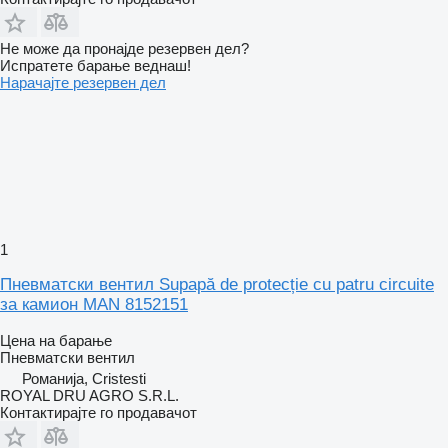
Не може да пронајде резервен дел?
Испратете барање веднаш!
Нарачајте резервен дел
1
Пневматски вентил Supapă de protecție cu patru circuite
за камион MAN 8152151
Цена на барање
Пневматски вентил
Романија, Cristesti
ROYAL DRU AGRO S.R.L.
Контактирајте го продавачот