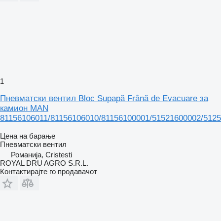
1
Пневматски вентил Bloc Supapă Frână de Evacuare за
камион MAN
81156106011/81156106010/81156100001/51521600002/512
Цена на барање
Пневматски вентил
Романија, Cristesti
ROYAL DRU AGRO S.R.L.
Контактирајте го продавачот