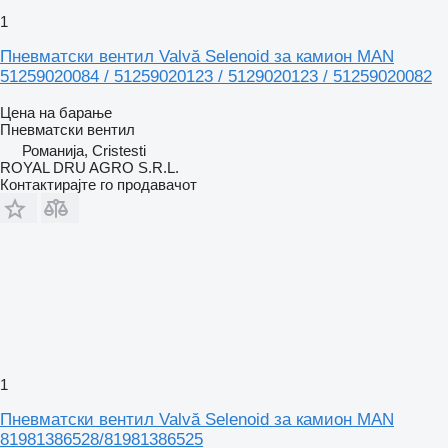
1
Пневматски вентил Valvă Selenoid за камион MAN
51259020084 / 51259020123 / 5129020123 / 51259020082
Цена на барање
Пневматски вентил
Романија, Cristesti
ROYAL DRU AGRO S.R.L.
Контактирајте го продавачот
1
Пневматски вентил Valvă Selenoid за камион MAN
81981386528/81981386525