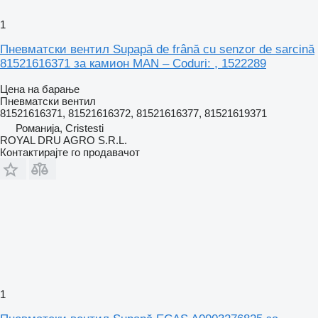
1
Пневматски вентил Supapă de frână cu senzor de sarcină
81521616371 за камион MAN – Coduri: , 1522289
Цена на барање
Пневматски вентил
81521616371, 81521616372, 81521616377, 81521619371
Романија, Cristesti
ROYAL DRU AGRO S.R.L.
Контактирајте го продавачот
1