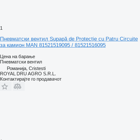
1
Пневматски вентил Supapă de Protecție cu Patru Circuite
за камион MAN 81521519095 / 81521516095
Цена на барање
Пневматски вентил
Романија, Cristesti
ROYAL DRU AGRO S.R.L.
Контактирајте го продавачот