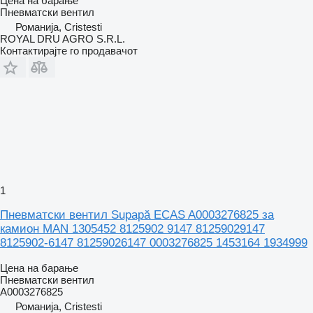
Цена на барање
Пневматски вентил
Романија, Cristesti
ROYAL DRU AGRO S.R.L.
Контактирајте го продавачот
1
Пневматски вентил Supapă ECAS A0003276825 за
камион MAN 1305452 8125902 9147 81259029147
8125902-6147 81259026147 0003276825 1453164 1934999
Цена на барање
Пневматски вентил
A0003276825
Романија, Cristesti