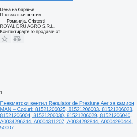
Цена на барање
Пневматски вентил
Романија, Cristesti
ROYAL DRU AGRO S.R.L.
Контактирајте го продавачот
1
Пневматски вентил Regulator de Presiune Aer за камион
MAN – Coduri: 81521206025, 81521206003, 81521206028,
81521206004, 81521206030, 81521206029, 81521206040,
A0034296244, A0004311207, A0034292844, A0004290444,
50007