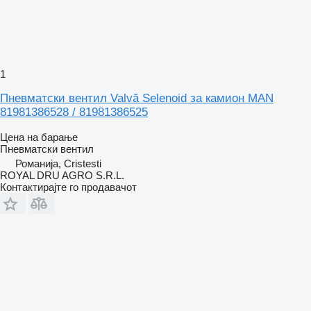
1
Пневматски вентил Valvă Selenoid за камион MAN
81981386528 / 81981386525
Цена на барање
Пневматски вентил
Романија, Cristesti
ROYAL DRU AGRO S.R.L.
Контактирајте го продавачот