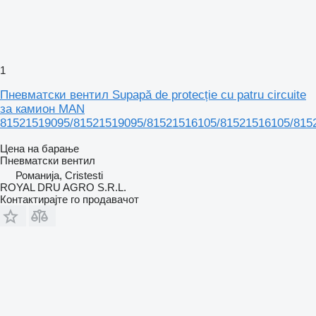
1
Пневматски вентил Supapă de protecție cu patru circuite
за камион MAN
81521519095/81521519095/81521516105/81521516105/815
Цена на барање
Пневматски вентил
Романија, Cristesti
ROYAL DRU AGRO S.R.L.
Контактирајте го продавачот