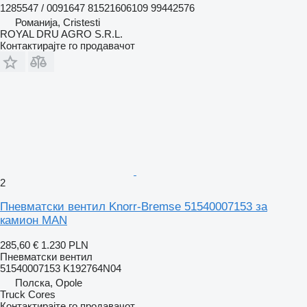
1285547 / 0091647 81521606109 99442576
Романија, Cristesti
ROYAL DRU AGRO S.R.L.
Контактирајте го продавачот
2
Пневматски вентил Knorr-Bremse 51540007153 за
камион MAN
285,60 €
1.230 PLN
Пневматски вентил
51540007153 K192764N04
Полска, Opole
Truck Cores
Контактирајте го продавачот