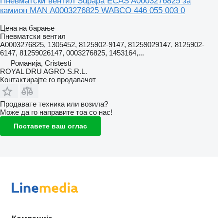
Пневматски вентил Supapă ECAS A0003276825 за
камион MAN A0003276825 WABCO 446 055 003 0
Цена на барање
Пневматски вентил
A0003276825, 1305452, 8125902-9147, 81259029147, 8125902-
6147, 81259026147, 0003276825, 1453164,...
Романија, Cristesti
ROYAL DRU AGRO S.R.L.
Контактирајте го продавачот
Продавате техника или возила?
Може да го направите тоа со нас!
Поставете ваш оглас