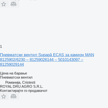
1
Пневматски вентил Supapă ECAS за камион MAN
8125902/6230 – 81259026144 – 5010143097 –
81259029144
Цена на барање
Пневматски вентил
Романија, Cristesti
ROYAL DRU AGRO S.R.L.
Контактирајте го продавачот