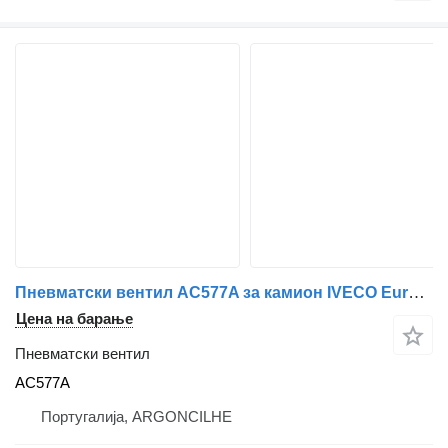
Пневматски вентил AC577A за камион IVECO EuroCargo
Цена на барање
Пневматски вентил
AC577A
Португалија, ARGONCILHE