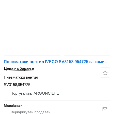
Пневматски вентил IVECO SV3158,954725 за камион IVECO EuroCargo I-III | 91 - 15
Цена на барање
Пневматски вентил
SV3158,954725
Португалија, ARGONCILHE
Manaiacar