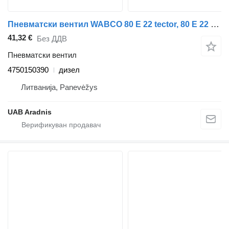
Пневматски вентил WABCO 80 E 22 tector, 80 E 22 P tector, 80 E 22FP tector 4750150390 за камион IVECO EuroCargo I-III
41,32 €
Без ДДВ
Пневматски вентил
4750150390
дизел
Литванија, Panevėžys
UAB Aradnis