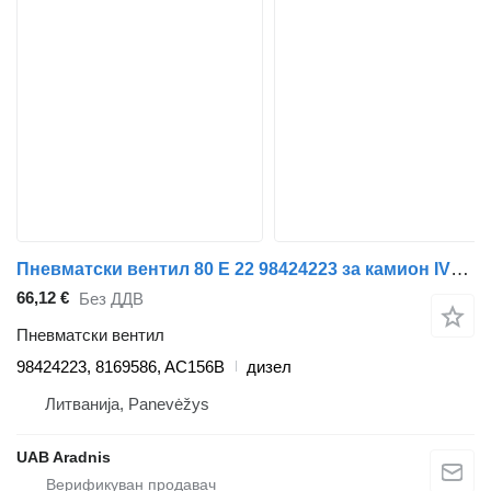
Пневматски вентил 80 E 22 98424223 за камион IVECO EuroCargo I-III
66,12 €
Без ДДВ
Пневматски вентил
98424223, 8169586, AC156B
дизел
Литванија, Panevėžys
UAB Aradnis