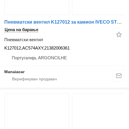
Пневматски вентил K127012 за камион IVECO STRALIS/AT/AD/ML/EUROCARGO/S-WAY
Цена на барање
Пневматски вентил
K127012,AC574AXY,21382006361
Португалија, ARGONCILHE
Manaiacar