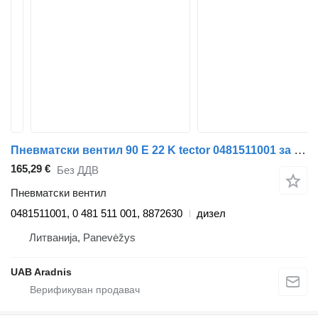
Пневматски вентил 90 E 22 K tector 0481511001 за камион IVECO EuroCargo I-III
165,29 €
Без ДДВ
Пневматски вентил
0481511001, 0 481 511 001, 8872630
дизел
Литванија, Panevėžys
UAB Aradnis