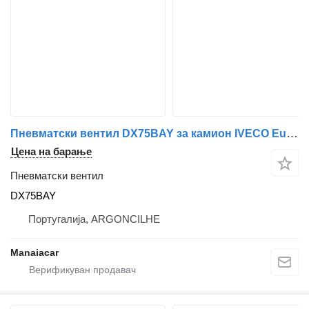
Пневматски вентил DX75BAY за камион IVECO EuroCargo I-III | 91 - 15
Цена на барање
Пневматски вентил
DX75BAY
Португалија, ARGONCILHE
Manaiacar