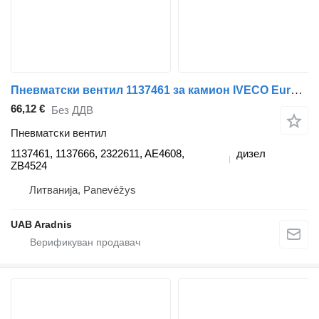
Пневматски вентил 1137461 за камион IVECO EuroCargo I-III
66,12 €
Без ДДВ
Пневматски вентил
1137461, 1137666, 2322611, AE4608,
дизел
ZB4524
Литванија, Panevėžys
UAB Aradnis