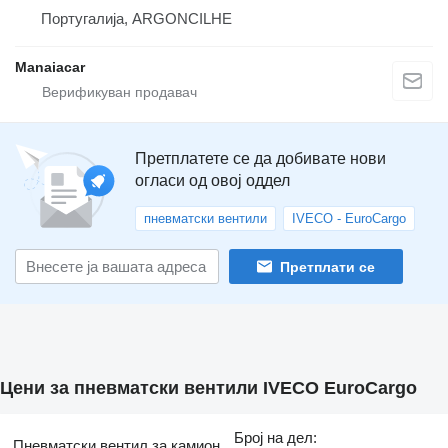
Португалија, ARGONCILHE
Manaiacar
Претплатете се да добивате нови
огласи од овој оддел
пневматски вентили
IVECO - EuroCargo
Претплати се
Цени за пневматски вентили IVECO EuroCargo
Број на дел:
Пневматски вентил за камион