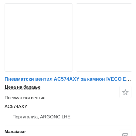
Пневматски вентил AC574AXY за камион IVECO EuroCargo IV
Цена на барање
Пневматски вентил
AC574AXY
Португалија, ARGONCILHE
Manaiacar