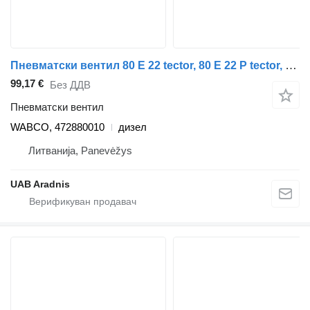
Пневматски вентил 80 E 22 tector, 80 E 22 P tector, 80 E 22FP tector WABCO, 472880010 за камион IVECO EuroCargo I-III
99,17 €
Без ДДВ
Пневматски вентил
WABCO, 472880010
дизел
Литванија, Panevėžys
UAB Aradnis