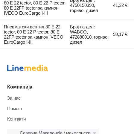
Број на дел:
80 E 22 tector, 80 E 22 P tector,
4750150390,
41,32 €
80 E 22FP tector за камион
гориво: дизел
IVECO EuroCargo I-III
Пневматски вентил 80 E 22
Број на дел:
tector, 80 E 22 P tector, 80 E
WABCO,
99,17 €
22FP tector за камион IVECO
472880010, гориво:
EuroCargo I-III
дизел
Компанија
За нас
Помош
Контакти
Северна Македонија / македонски