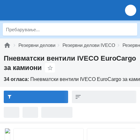
Резервни делови
Резервни делови IVECO
Резервн
Пневматски вентили IVECO EuroCargo
за камиони
34 огласа:
Пневматски вентили IVECO EuroCargo за кам