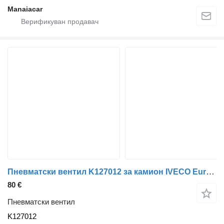
Manaiacar
Пневматски вентил K127012 за камион IVECO EuroCargo 05.03 ->
80 €
Пневматски вентил
K127012