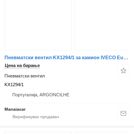
Пневматски вентил KX1294/1 за камион IVECO EuroCargo I-III | 91 - 15
Цена на барање
Пневматски вентил
KX1294/1
Португалија, ARGONCILHE
Manaiacar