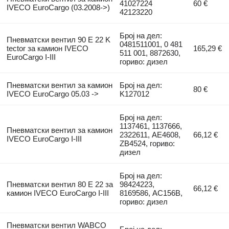
41027224
60 €
IVECO EuroCargo (03.2008->)
42123220
Број на дел:
Пневматски вентил 90 E 22 K
0481511001, 0 481
tector за камион IVECO
165,29 €
511 001, 8872630,
EuroCargo I-III
гориво: дизел
Пневматски вентил за камион
Број на дел:
80 €
IVECO EuroCargo 05.03 ->
K127012
Број на дел:
1137461, 1137666,
Пневматски вентил за камион
2322611, AE4608,
66,12 €
IVECO EuroCargo I-III
ZB4524, гориво:
дизел
Број на дел:
Пневматски вентил 80 E 22 за
98424223,
66,12 €
камион IVECO EuroCargo I-III
8169586, AC156B,
гориво: дизел
Пневматски вентил WABCO