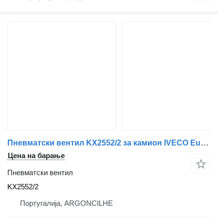
Пневматски вентил KX2552/2 за камион IVECO EuroCargo I-III | 91 - 15
Цена на барање
Пневматски вентил
KX2552/2
Португалија, ARGONCILHE