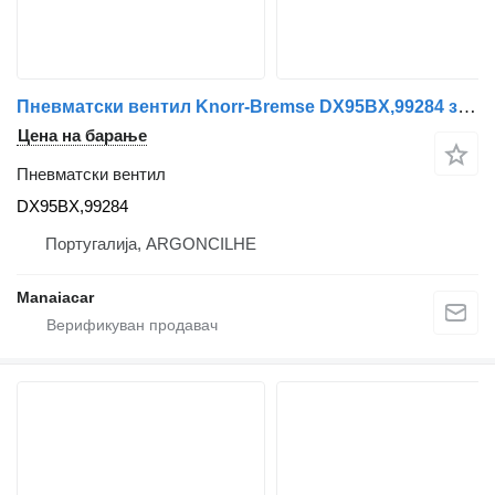
Пневматски вентил Knorr-Bremse DX95BX,99284 за камион IVECO EuroCargo I-III | 91 - 15
Цена на барање
Пневматски вентил
DX95BX,99284
Португалија, ARGONCILHE
Manaiacar