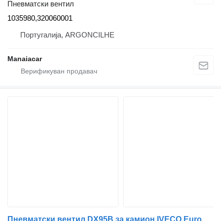
Пневматски вентил
1035980,320060001
Португалија, ARGONCILHE
Manaiacar
Пневматски вентил DX95B за камион IVECO EuroCargo I-III | 91 - 15