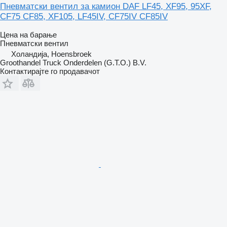
Пневматски вентил за камион DAF LF45, XF95, 95XF,
CF75 CF85, XF105, LF45IV, CF75IV CF85IV
Цена на барање
Пневматски вентил
Холандија, Hoensbroek
Groothandel Truck Onderdelen (G.T.O.) B.V.
Контактирајте го продавачот