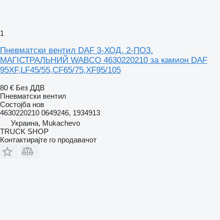
1
Пневматски вентил DAF 3-ХОД. 2-ПОЗ.
МАГІСТРАЛЬНИЙ WABCO 4630220210 за камион DAF
95XF,LF45/55,CF65/75,XF95/105
80 €
Без ДДВ
Пневматски вентил
Состојба
нов
4630220210 0649246, 1934913
Украина, Mukachevo
TRUCK SHOP
Контактирајте го продавачот