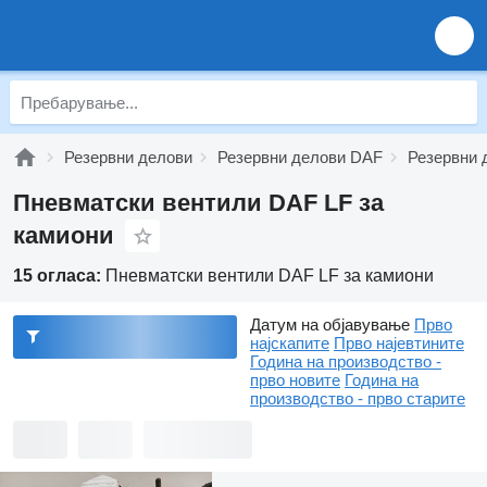
Резервни делови
Резервни делови DAF
Резервни 
Пневматски вентили DAF LF за
камиони
15 огласа:
Пневматски вентили DAF LF за камиони
Датум на објавување
Прво
најскапите
Прво најевтините
Година на производство -
прво новите
Година на
производство - прво старите