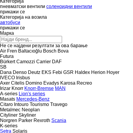
Категорија
пневматски вентили
соленоидни вентили
прикажи се
Категорија на возила
автобуси
прикажи се
Марка
Не се најдени резултати за ова барање
Air Fren
Baltacıoğlu
Bosch
Bova
Futura
Bürkert
Camozzi
Carrier
DAF
SB
Dana
Denso
Deutz
EKS
Febi
GSR
Haldex
Herion
Hoyer
IVECO
Irisbus
Axer
Citelis
Domino
Evadys
Karosa
Recreo
Irizar
Knorr
Knorr-Bremse
MAN
A-series
Lion's series
Masats
Mercedes-Benz
Citaro
Intouro
Tourismo
Travego
Metalmec
Neoplan
Cityliner
Skyliner
Norgren
Parker
Rexroth
Scania
K-series
Setra
Solaris