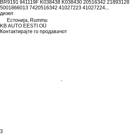
BR9191 II41119F K038438 K038430 20516342 21893128
5001866013 7420516342 41027223 41027224...
дизел
Естонија, Rummu
KB AUTO EESTI OÜ
Контактирајте го продавачот
3