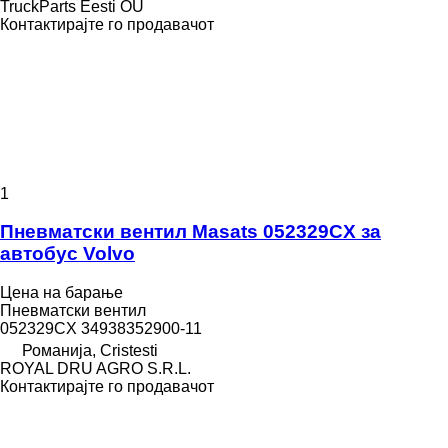
TruckParts Eesti OÜ
Контактирајте го продавачот
1
Пневматски вентил Masats 052329CX за
автобус Volvo
Цена на барање
Пневматски вентил
052329CX 34938352900-11
Романија, Cristesti
ROYAL DRU AGRO S.R.L.
Контактирајте го продавачот