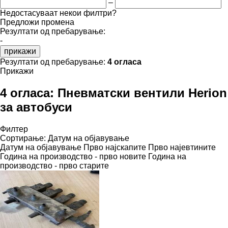
–
Недостасуваат некои филтри?
Предложи промена
Резултати од пребарување:
-
прикажи
Резултати од пребарување:
4 огласа
Прикажи
4 огласа:
Пневматски вентили Herion
за автобуси
Филтер
Сортирање
:
Датум на објавување
Датум на објавување
Прво најскапите
Прво најевтините
Година на производство - прво новите
Година на
производство - прво старите