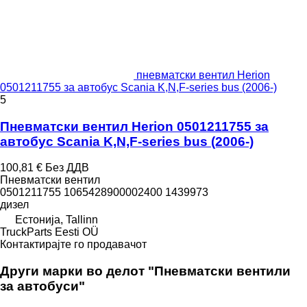
пневматски вентил Herion
0501211755 за автобус Scania K,N,F-series bus (2006-)
5
Пневматски вентил Herion 0501211755 за
автобус Scania K,N,F-series bus (2006-)
100,81 €
Без ДДВ
Пневматски вентил
0501211755 1065428900002400 1439973
дизел
Естонија, Tallinn
TruckParts Eesti OÜ
Контактирајте го продавачот
Други марки во делот "Пневматски вентили
за автобуси"