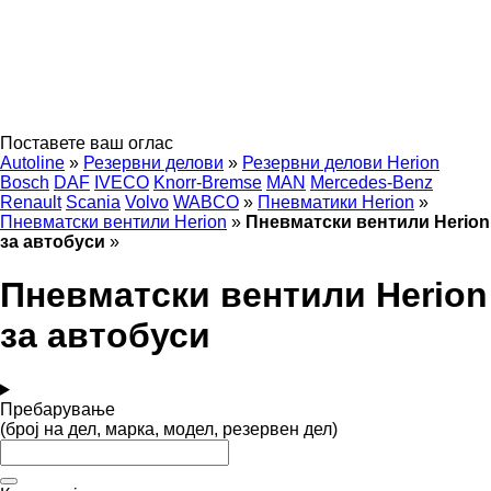
Поставете ваш оглас
Autoline
»
Резервни делови
»
Резервни делови Herion
Bosch
DAF
IVECO
Knorr-Bremse
MAN
Mercedes-Benz
Renault
Scania
Volvo
WABCO
»
Пневматики Herion
»
Пневматски вентили Herion
»
Пневматски вентили Herion
за автобуси
»
Пневматски вентили Herion
за автобуси
Пребарување
(број на дел, марка, модел, резервен дел)