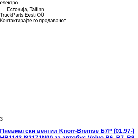
електро
Естонија, Tallinn
TruckParts Eesti OÜ
Контактирајте го продавачот
3
Пневматски вентил Knorr-Bremse Б7Р (01.97-)
HB1143 I82171N00 за автобус Volvo B6, B7, B9,