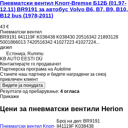
Пневматски вентил Knorr-Bremse Б12Б (01.97-
12.11) BR9191 за автобус Volvo B6, B7, B9, B10,
B12 bus (1978-2011)
43 €
Пневматски вентил
BR9191 II41119F K038438 K038430 20516342 21893128
5001866013 7420516342 41027223 41027224...
дизел
Естонија, Rummu
KB AUTO EESTI OÜ
Контактирајте го продавачот
Партнерска програма на Autoline
Станете наш партнер и бидете наградени за секој
привлечен клиент
Видете ја понудата
Резултати од пребарување:
4 огласа
Прикажи
Цени за пневматски вентили Herion
Број на дел: BR9191
Пневматски вентил Knorr-
II41119F K038438