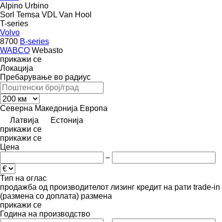
Alpino
Urbino
Sorl
Temsa
VDL
Van Hool
T-series
Volvo
8700
B-series
WABCO
Webasto
прикажи се
Локација
Пребарување во радиус
Северна Македонија
Европа
Латвија
Естонија
прикажи се
прикажи се
Цена
–
Тип на оглас
продажба
од производителот
лизинг
кредит
на рати
trade-in
(размена со доплата)
размена
прикажи се
Година на производство