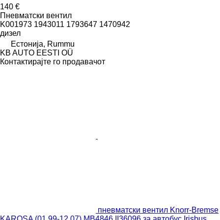
140 €
Пневматски вентил
K001973 1943011 1793647 1470942
дизел
Естонија, Rummu
KB AUTO EESTI OÜ
Контактирајте го продавачот
пневматски вентил Knorr-Bremse
KAROSA (01.99-12.07) MB4846 II36096 за автобус Irisbus