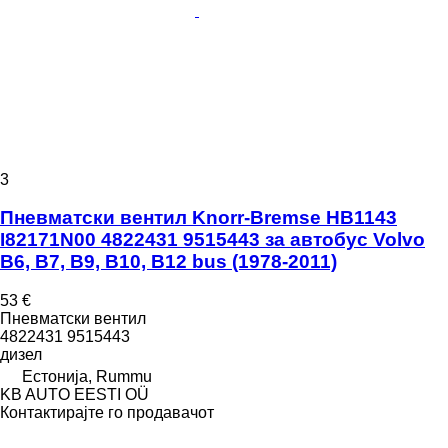
3
Пневматски вентил Knorr-Bremse HB1143
I82171N00 4822431 9515443 за автобус Volvo
B6, B7, B9, B10, B12 bus (1978-2011)
53 €
Пневматски вентил
4822431 9515443
дизел
Естонија, Rummu
KB AUTO EESTI OÜ
Контактирајте го продавачот