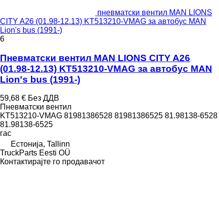
пневматски вентил MAN LIONS
CITY A26 (01.98-12.13) KT513210-VMAG за автобус MAN
Lion's bus (1991-)
6
Пневматски вентил MAN LIONS CITY A26
(01.98-12.13) KT513210-VMAG за автобус MAN
Lion's bus (1991-)
59,68 €
Без ДДВ
Пневматски вентил
KT513210-VMAG 81981386528 81981386525 81.98138-6528
81.98138-6525
гас
Естонија, Tallinn
TruckParts Eesti OÜ
Контактирајте го продавачот