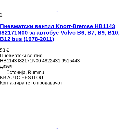
2
Пневматски вентил Knorr-Bremse HB1143
I82171N00 за автобус Volvo B6, B7, B9, B10,
B12 bus (1978-2011)
53 €
Пневматски вентил
HB1143 I82171N00 4822431 9515443
дизел
Естонија, Rummu
KB AUTO EESTI OÜ
Контактирајте го продавачот