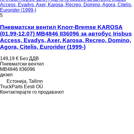
Access, Evadys, Axer, Karosa, Recreo, Domino, Agora, Citelis,
Eurorider (1999-)
5
Пневматски вентил Knorr-Bremse KAROSA
(01.99-12.07) MB4846 II36096 за автобус Irisbus
Access, Evadys, Axer, Karosa, Recreo, Domino,
Agora, Citelis, Eurorider (1999-)
149,19 €
Без ДДВ
Пневматски вентил
MB4846 II36096
дизел
Естонија, Tallinn
TruckParts Eesti OÜ
Контактирајте го продавачот