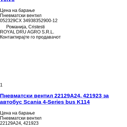
Цена на барање
Пневматски вентил
052329CX 34938352900-12
Романија, Cristesti
ROYAL DRU AGRO S.R.L.
Контактирајте го продавачот
1
Пневматски вентил 22129A24, 421923 за
автобус Scania 4-Series bus K114
Цена на барање
Пневматски вентил
22129A24, 421923