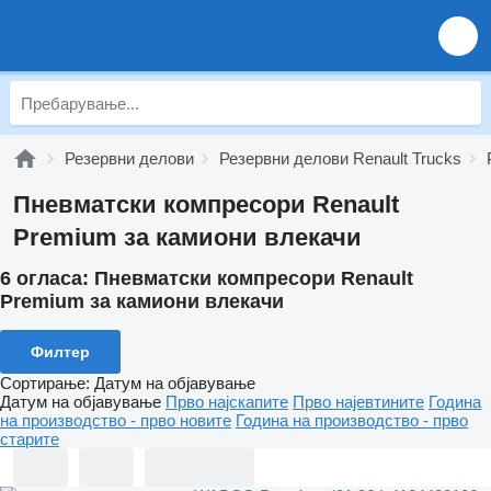
Резервни делови
Резервни делови Renault Trucks
Пневматски компресори Renault
Premium за камиони влекачи
6 огласа:
Пневматски компресори Renault
Premium за камиони влекачи
Филтер
Сортирање
:
Датум на објавување
Датум на објавување
Прво најскапите
Прво најевтините
Година
на производство - прво новите
Година на производство - прво
старите