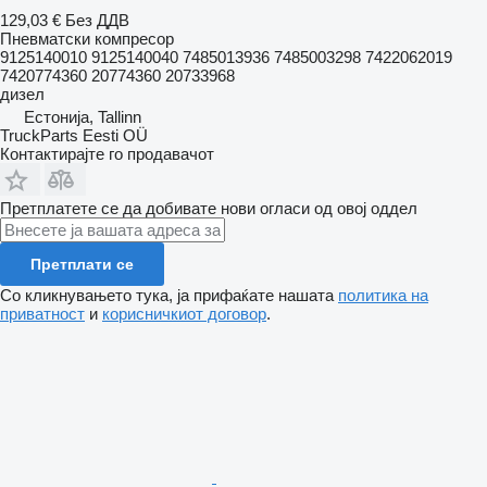
129,03 €
Без ДДВ
Пневматски компресор
9125140010 9125140040 7485013936 7485003298 7422062019
7420774360 20774360 20733968
дизел
Естонија, Tallinn
TruckParts Eesti OÜ
Контактирајте го продавачот
Претплатете се да добивате нови огласи од овој оддел
Претплати се
Со кликнувањето тука, ја прифаќате нашата
политика на
приватност
и
корисничкиот договор
.