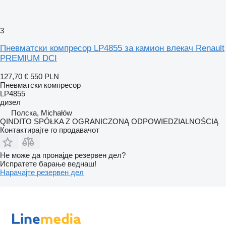
3
Пневматски компресор LP4855 за камион влекач Renault
PREMIUM DCI
127,70 €
550 PLN
Пневматски компресор
LP4855
дизел
Полска, Michałów
QINDITO SPÓŁKA Z OGRANICZONĄ ODPOWIEDZIALNOŚCIĄ
Контактирајте го продавачот
Не може да пронајде резервен дел?
Испратете барање веднаш!
Нарачајте резервен дел