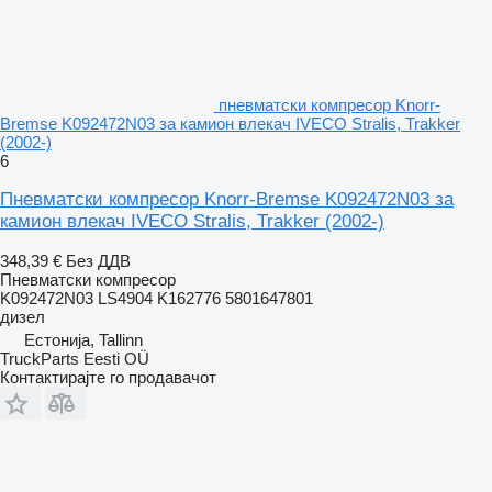
пневматски компресор Knorr-
Bremse K092472N03 за камион влекач IVECO Stralis, Trakker
(2002-)
6
Пневматски компресор Knorr-Bremse K092472N03 за
камион влекач IVECO Stralis, Trakker (2002-)
348,39 €
Без ДДВ
Пневматски компресор
K092472N03 LS4904 K162776 5801647801
дизел
Естонија, Tallinn
TruckParts Eesti OÜ
Контактирајте го продавачот