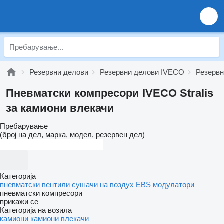
Резервни делови
Резервни делови IVECO
Резервн
Пневматски компресори IVECO Stralis
за камиони влекачи
Пребарување
(број на дел, марка, модел, резервен дел)
Категорија
пневматски вентили
сушачи на воздух
EBS модулатори
пневматски компресори
прикажи се
Категорија на возила
камиони
камиони влекачи