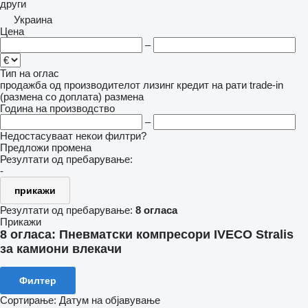
други
Украина
Цена
–
Тип на оглас
продажба
од производителот
лизинг
кредит
на рати
trade-in
(размена со доплата)
размена
Година на производство
–
Недостасуваат некои филтри?
Предложи промена
Резултати од пребарување:
-
прикажи
Резултати од пребарување:
8 огласа
Прикажи
8 огласа:
Пневматски компресори IVECO Stralis
за камиони влекачи
Филтер
Сортирање
:
Датум на објавување