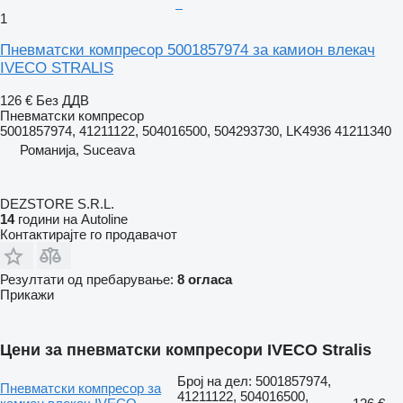
1
Пневматски компресор 5001857974 за камион влекач
IVECO STRALIS
126 €
Без ДДВ
Пневматски компресор
5001857974, 41211122, 504016500, 504293730, LK4936 41211340
Романија, Suceava
DEZSTORE S.R.L.
14
години на Autoline
Контактирајте го продавачот
Резултати од пребарување:
8 огласа
Прикажи
Цени за пневматски компресори IVECO Stralis
Број на дел: 5001857974,
Пневматски компресор за
41211122, 504016500,