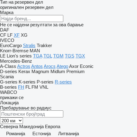
Тип на резервен дел
оригинален резервен дел
Марка
Не се најдени резултати за ова барање
DAF
CF
LF
XF
XG
IVECO
EuroCargo
Stralis
Trakker
Knorr-Bremse
MAN
LE
Lion's series
TGA
TGL
TGM
TGS
TGX
Mercedes-Benz
A-Class
Actros
Antos
Arocs
Atego
Axor
Econic
D-series
Kerax
Magnum
Midlum
Premium
Scania
G-series
K-series
P-series
R-series
B-series
FH
FL
FM
VNL
WABCO
прикажи се
Локација
Пребарување во радиус
Северна Македонија
Европа
Романија
Естонија
Литванија