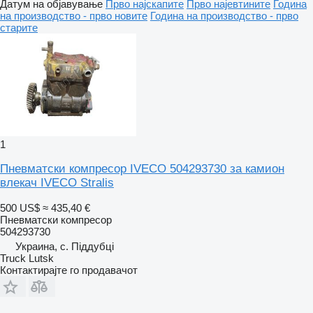
Датум на објавување
Прво најскапите
Прво најевтините
Година
на производство - прво новите
Година на производство - прво
старите
1
Пневматски компресор IVECO 504293730 за камион
влекач IVECO Stralis
500 US$
≈ 435,40 €
Пневматски компресор
504293730
Украина, с. Піддубці
Truck Lutsk
Контактирајте го продавачот