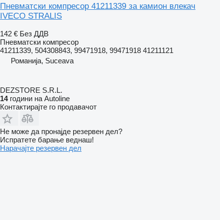
Пневматски компресор 41211339 за камион влекач
IVECO STRALIS
142 €
Без ДДВ
Пневматски компресор
41211339, 504308843, 99471918, 99471918 41211121
Романија, Suceava
DEZSTORE S.R.L.
14
години на Autoline
Контактирајте го продавачот
Не може да пронајде резервен дел?
Испратете барање веднаш!
Нарачајте резервен дел