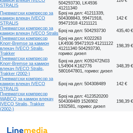
камион влекач IVECO
126 €
504293730, LK4936
STRALIS
41211340
Пневматски компресор за
Број на дел: 41211339,
камион влекач IVECO
504308843, 99471918,
142 €
STRALIS
99471918 41211121
Пневматски компресор за
Број на дел: 504293730
435,40 €
камион влекач IVECO Stralis
Пневматски компресор
Број на дел: K022263
Knorr-Bremse за камион
LK4936 99471919 41211122
198,39 €
влекач IVECO Stralis,
41211340 504293730,
Trakker
гориво: дизел
Пневматски компресор
Број на дел: K092472N03
Knorr-Bremse за камион
LS4904 K162776
348,39 €
влекач IVECO Stralis,
5801647801, гориво: дизел
Trakker (2002-)
Пневматски компресор за
камион влекач IVECO
Број на дел: 504308489
142 €
STRALIS
Пневматски компресор
Број на дел: 4123520200
WABCO за камион влекач
504308489 1526902
198,39 €
IVECO Stralis, Trakker
1932581, гориво: дизел
(2002-)