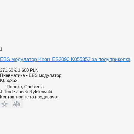
1
EBS модулатор Knorr ES2090 K055352 за полуприколка
371,60 €
1.600 PLN
Пневматика - EBS модулатор
K055352
Полска, Chobienia
J-Trade Jacek Rylokowski
Контактирајте го продавачот