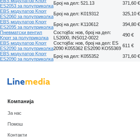
EBS модулатор Knorr
Број на дел: 521.13
371,60 €
ES2053 за полуприколка
EBS модулатор Knorr
Број на дел: K019312
325,10 €
ES2060 за полуприколка
EBS модулатор Knorr
Број на дел: K110612
394,80 €
ES2095 за полуприколка
Пневматски вентил
Состојба: нов, број на дел:
490 €
Knorr за полуприколка
LS2000, INS012-0022
EBS модулатор Knorr
Состојба: нов, број на дел: ES
611 €
ES2090 за полуприколка
2090 K055362 ES2090 KO55369
EBS модулатор Knorr
Број на дел: K055352
371,60 €
ES2090 за полуприколка
Компанија
За нас
Помош
Контакти