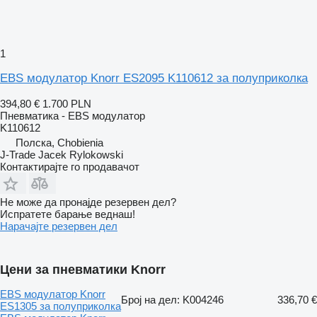
1
EBS модулатор Knorr ES2095 K110612 за полуприколка
394,80 €
1.700 PLN
Пневматика - EBS модулатор
K110612
Полска, Chobienia
J-Trade Jacek Rylokowski
Контактирајте го продавачот
Не може да пронајде резервен дел?
Испратете барање веднаш!
Нарачајте резервен дел
Цени за пневматики Knorr
EBS модулатор Knorr
Број на дел: K004246
336,70 €
ES1305 за полуприколка