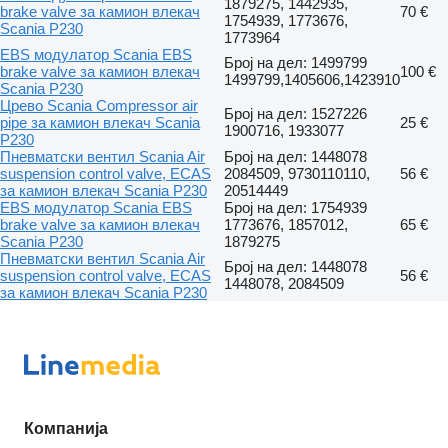
1879275, 1442935,
brake valve за камион влекач
70 €
1754939, 1773676,
Scania P230
1773964
EBS модулатор Scania EBS
Број на дел: 1499799
brake valve за камион влекач
100 €
1499799,1405606,1423910
Scania P230
Црево Scania Compressor air
Број на дел: 1527226
pipe за камион влекач Scania
25 €
1900716, 1933077
P230
Пневматски вентил Scania Air
Број на дел: 1448078
suspension control valve, ECAS
2084509, 9730110110,
56 €
за камион влекач Scania P230
20514449
EBS модулатор Scania EBS
Број на дел: 1754939
brake valve за камион влекач
1773676, 1857012,
65 €
Scania P230
1879275
Пневматски вентил Scania Air
Број на дел: 1448078
suspension control valve, ECAS
56 €
1448078, 2084509
за камион влекач Scania P230
Компанија