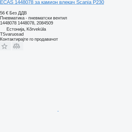
ECAS 1448078 за камион влекач Scania P230
56 €
Без ДДВ
Пневматика - пневматски вентил
1448078 1448078, 2084509
Естонија, Kõrveküla
TSvaruosad
Контактирајте го продавачот