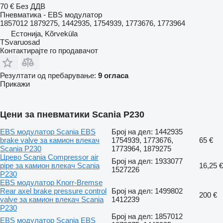
70 €
Без ДДВ
Пневматика - EBS модулатор
1857012 1879275, 1442935, 1754939, 1773676, 1773964
Естонија, Kõrveküla
TSvaruosad
Контактирајте го продавачот
Резултати од пребарување:
9 огласа
Прикажи
Цени за пневматики Scania P230
EBS модулатор Scania EBS
Број на дел: 1442935
brake valve за камион влекач
1754939, 1773676,
65 €
Scania P230
1773964, 1879275
Црево Scania Compressor air
Број на дел: 1933077
pipe за камион влекач Scania
16,25 €
1527226
P230
EBS модулатор Knorr-Bremse
Rear axel brake pressure control
Број на дел: 1499802
200 €
valve за камион влекач Scania
1412239
P230
Број на дел: 1857012
EBS модулатор Scania EBS