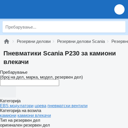
Резервни делови
Резервни делови Scania
Резервн
Пневматики Scania P230 за камиони
влекачи
Пребарување
(број на дел, марка, модел, резервен дел)
Категорија
EBS модулатори
црева
пневматски вентили
Категорија на возила
камиони
камиони влекачи
Тип на резервен дел
оригинален резервен дел