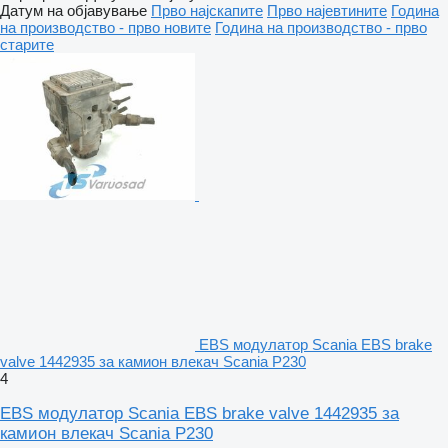
Датум на објавување
Прво најскапите
Прво најевтините
Година
на производство - прво новите
Година на производство - прво
старите
EBS модулатор Scania EBS brake
valve 1442935 за камион влекач Scania P230
4
EBS модулатор Scania EBS brake valve 1442935 за
камион влекач Scania P230