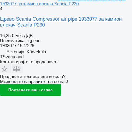
1933077 за камион влекач Scania P230
4
Црево Scania Compressor air pipe 1933077 за камион
влекач Scania P230
16,25 €
Без ДДВ
Пневматика - црево
1933077 1527226
Естонија, Kõrveküla
TSvaruosad
Контактирајте го продавачот
Продавате техника или возила?
Може да го направите тоа со нас!
Поставете ваш оглас