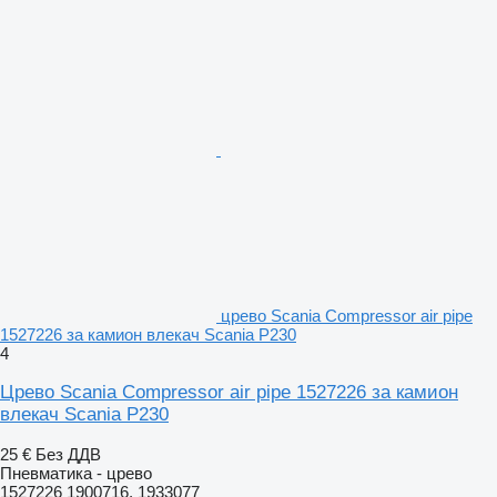
црево Scania Compressor air pipe
1527226 за камион влекач Scania P230
4
Црево Scania Compressor air pipe 1527226 за камион
влекач Scania P230
25 €
Без ДДВ
Пневматика - црево
1527226 1900716, 1933077