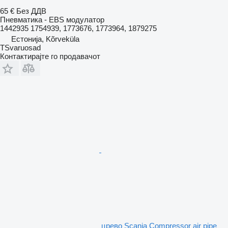
65 €
Без ДДВ
Пневматика - EBS модулатор
1442935 1754939, 1773676, 1773964, 1879275
Естонија, Kõrveküla
TSvaruosad
Контактирајте го продавачот
црево Scania Compressor air pipe