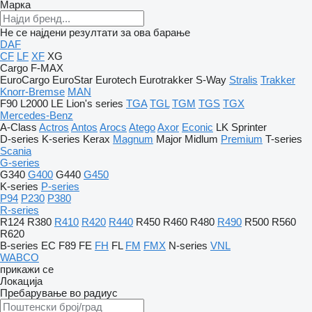
Марка
Не се најдени резултати за ова барање
DAF
CF
LF
XF
XG
Cargo
F-MAX
EuroCargo
EuroStar
Eurotech
Eurotrakker
S-Way
Stralis
Trakker
Knorr-Bremse
MAN
F90
L2000
LE
Lion's series
TGA
TGL
TGM
TGS
TGX
Mercedes-Benz
A-Class
Actros
Antos
Arocs
Atego
Axor
Econic
LK
Sprinter
D-series
K-series
Kerax
Magnum
Major
Midlum
Premium
T-series
Scania
G-series
G340
G400
G440
G450
K-series
P-series
P94
P230
P380
R-series
R124
R380
R410
R420
R440
R450
R460
R480
R490
R500
R560
R620
B-series
EC
F89
FE
FH
FL
FM
FMX
N-series
VNL
WABCO
прикажи се
Локација
Пребарување во радиус