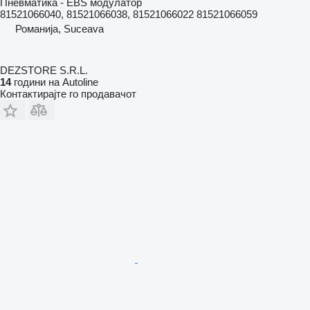
Пневматика - EBS модулатор
81521066040, 81521066038, 81521066022 81521066059
Романија, Suceava
DEZSTORE S.R.L.
14
години на Autoline
Контактирајте го продавачот