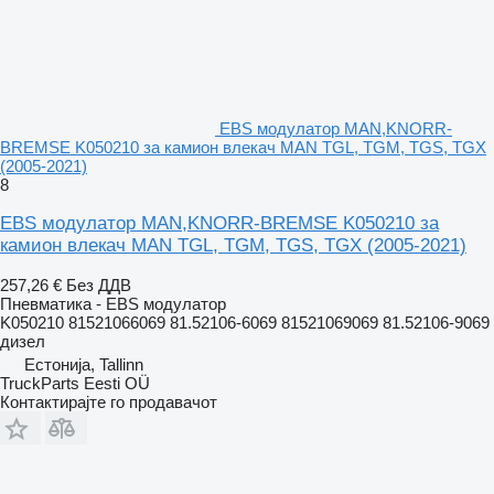
EBS модулатор MAN,KNORR-
BREMSE K050210 за камион влекач MAN TGL, TGM, TGS, TGX
(2005-2021)
8
EBS модулатор MAN,KNORR-BREMSE K050210 за
камион влекач MAN TGL, TGM, TGS, TGX (2005-2021)
257,26 €
Без ДДВ
Пневматика - EBS модулатор
K050210 81521066069 81.52106-6069 81521069069 81.52106-9069
дизел
Естонија, Tallinn
TruckParts Eesti OÜ
Контактирајте го продавачот