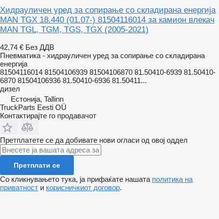
Хидрауличен уред за сопирање со складирана енергија
MAN TGX 18.440 (01.07-) 81504116014 за камион влекач
MAN TGL, TGM, TGS, TGX (2005-2021)
42,74 €
Без ДДВ
Пневматика - хидрауличен уред за сопирање со складирана
енергија
81504116014 81504106939 81504106870 81.50410-6939 81.50410-
6870 81504106936 81.50410-6936 81.50411...
дизел
Естонија, Tallinn
TruckParts Eesti OÜ
Контактирајте го продавачот
Претплатете се да добивате нови огласи од овој оддел
Претплати се
Со кликнувањето тука, ја прифаќате нашата
политика на
приватност
и
корисничкиот договор
.