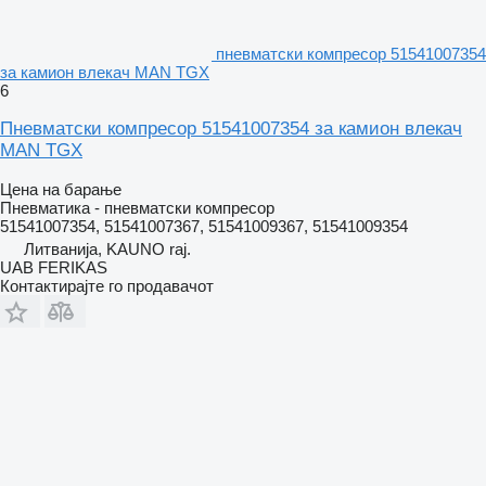
пневматски компресор 51541007354
за камион влекач MAN TGX
6
Пневматски компресор 51541007354 за камион влекач
MAN TGX
Цена на барање
Пневматика - пневматски компресор
51541007354, 51541007367, 51541009367, 51541009354
Литванија, KAUNO raj.
UAB FERIKAS
Контактирајте го продавачот