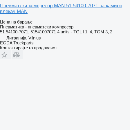
Пневматски компресор MAN 51.54100-7071 за камион
влекач MAN
Цена на барање
Пневматика - пневматски компресор
51.54100-7071, 51541007071 4 units - TGL I 1, 4, TGM 3, 2
Литванија, Vilnius
EGDA Truckparts
Контактирајте го продавачот