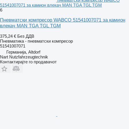
пневматски компресор WABCO
51541007071 за камион влекач MAN TGA TGL TGM
6
Пневматски компресор WABCO 51541007071 за камион
влекач MAN TGA TGL TGM
375,24 €
Без ДДВ
Пневматика - пневматски компресор
51541007071
Германија, Altdorf
Nart Nutzfahrzeugtechnik
Контактирајте го продавачот