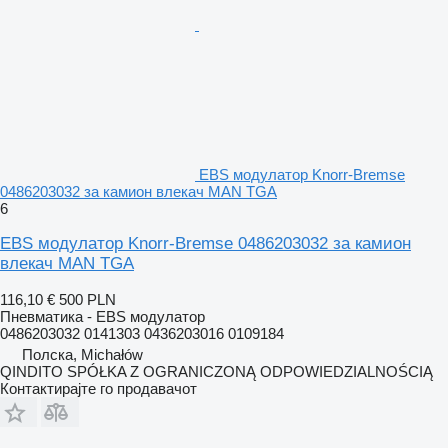
EBS модулатор Knorr-Bremse
0486203032 за камион влекач MAN TGA
6
EBS модулатор Knorr-Bremse 0486203032 за камион
влекач MAN TGA
116,10 €
500 PLN
Пневматика - EBS модулатор
0486203032 0141303 0436203016 0109184
Полска, Michałów
QINDITO SPÓŁKA Z OGRANICZONĄ ODPOWIEDZIALNOŚCIĄ
Контактирајте го продавачот