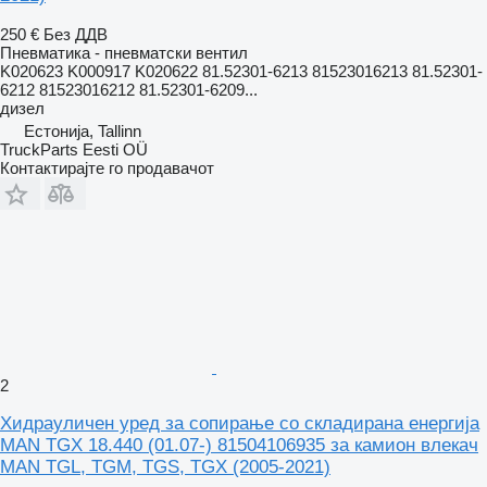
250 €
Без ДДВ
Пневматика - пневматски вентил
K020623 K000917 K020622 81.52301-6213 81523016213 81.52301-
6212 81523016212 81.52301-6209...
дизел
Естонија, Tallinn
TruckParts Eesti OÜ
Контактирајте го продавачот
2
Хидрауличен уред за сопирање со складирана енергија
MAN TGX 18.440 (01.07-) 81504106935 за камион влекач
MAN TGL, TGM, TGS, TGX (2005-2021)