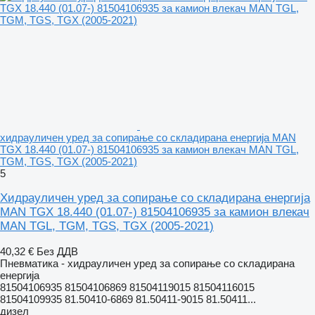
хидрауличен уред за сопирање со складирана енергија MAN
TGX 18.440 (01.07-) 81504106935 за камион влекач MAN TGL,
TGM, TGS, TGX (2005-2021)
5
Хидрауличен уред за сопирање со складирана енергија
MAN TGX 18.440 (01.07-) 81504106935 за камион влекач
MAN TGL, TGM, TGS, TGX (2005-2021)
40,32 €
Без ДДВ
Пневматика - хидрауличен уред за сопирање со складирана
енергија
81504106935 81504106869 81504119015 81504116015
81504109935 81.50410-6869 81.50411-9015 81.50411...
дизел