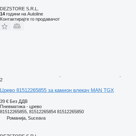
DEZSTORE S.R.L.
14
години на Autoline
Контактирајте го продавачот
2
Црево 81512265855 за камион влекач MAN TGX
39 €
Без ДДВ
Пневматика - црево
81512265855, 81512265854 81512265850
Романија, Suceava