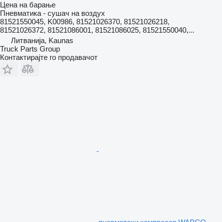
Цена на барање
Пневматика - сушач на воздух
81521550045, K00986, 81521026370, 81521026218,
81521026372, 81521086001, 81521086025, 81521550040,...
Литванија, Kaunas
Truck Parts Group
Контактирајте го продавачот