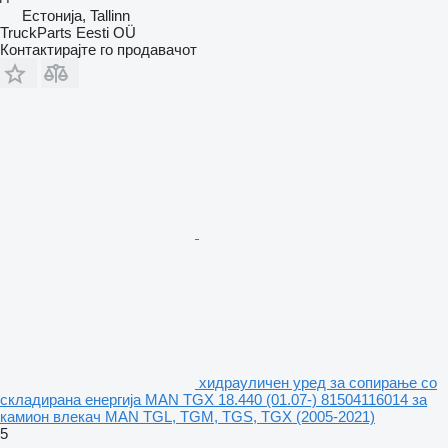
Естонија, Tallinn
TruckParts Eesti OÜ
Контактирајте го продавачот
хидрауличен уред за сопирање со
складирана енергија MAN TGX 18.440 (01.07-) 81504116014 за
камион влекач MAN TGL, TGM, TGS, TGX (2005-2021)
5