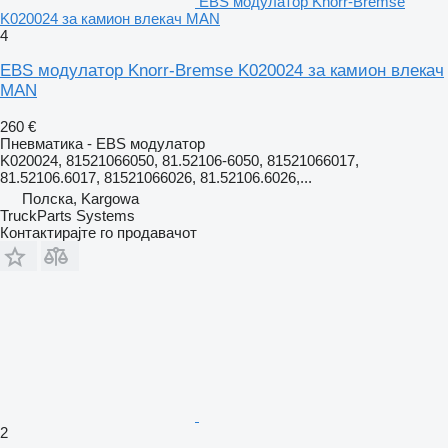
EBS модулатор Knorr-Bremse
K020024 за камион влекач MAN
4
EBS модулатор Knorr-Bremse K020024 за камион влекач
MAN
260 €
Пневматика - EBS модулатор
K020024, 81521066050, 81.52106-6050, 81521066017,
81.52106.6017, 81521066026, 81.52106.6026,...
Полска, Kargowa
TruckParts Systems
Контактирајте го продавачот
2