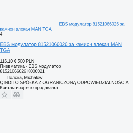
EBS модулатор 81521066026 за
камион влекач MAN TGA
4
EBS модулатор 81521066026 за камион влекач MAN
TGA
116,10 €
500 PLN
Пневматика - EBS модулатор
81521066026 K000921
Полска, Michałów
QINDITO SPÓŁKA Z OGRANICZONĄ ODPOWIEDZIALNOŚCIĄ
Контактирајте го продавачот