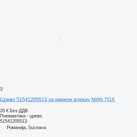
3
Црево 51541205513 за камион влекач MAN TGX
20 €
Без ДДВ
Пневматика - црево
51541205513
Романија, Suceava