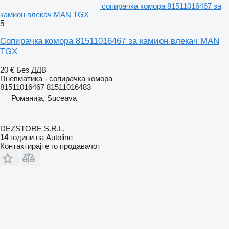
сопирачка комора 81511016467 за
камион влекач MAN TGX
5
Сопирачка комора 81511016467 за камион влекач MAN
TGX
20 €
Без ДДВ
Пневматика - сопирачка комора
81511016467 81511016483
Романија, Suceava
DEZSTORE S.R.L.
14
години на Autoline
Контактирајте го продавачот