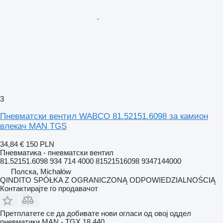
3
Пневматски вентил WABCO 81.52151.6098 за камион
влекач MAN TGS
34,84 €
150 PLN
Пневматика - пневматски вентил
81.52151.6098 934 714 4000 81521516098 9347144000
Полска, Michałów
QINDITO SPÓŁKA Z OGRANICZONĄ ODPOWIEDZIALNOŚCIĄ
Контактирајте го продавачот
Претплатете се да добивате нови огласи од овој оддел
пневматики
MAN - TGX 18.440