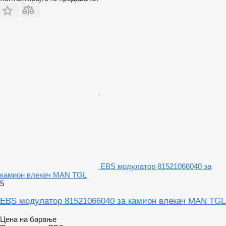
EBS модулатор 81521066040 за
камион влекач MAN TGL
5
EBS модулатор 81521066040 за камион влекач MAN TGL
Цена на барање