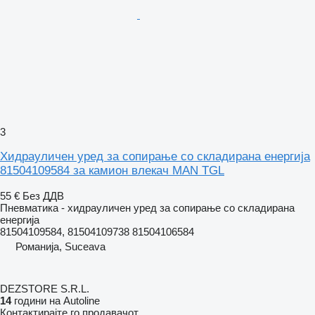
3
Хидрауличен уред за сопирање со складирана енергија
81504109584 за камион влекач MAN TGL
55 €
Без ДДВ
Пневматика - хидрауличен уред за сопирање со складирана
енергија
81504109584, 81504109738 81504106584
Романија, Suceava
DEZSTORE S.R.L.
14
години на Autoline
Контактирајте го продавачот