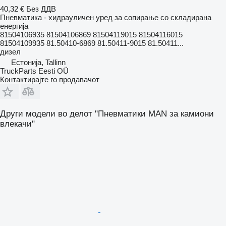
40,32 €
Без ДДВ
Пневматика - хидрауличен уред за сопирање со складирана
енергија
81504106935 81504106869 81504119015 81504116015
81504109935 81.50410-6869 81.50411-9015 81.50411...
дизел
Естонија, Tallinn
TruckParts Eesti OÜ
Контактирајте го продавачот
Други модели во делот "Пневматики MAN за камиони
влекачи"