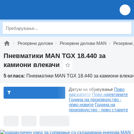
Резервни делови
Резервни делови MAN
Резервни
Пневматики MAN TGX 18.440 за
камиони влекачи
5 огласа:
Пневматики MAN TGX 18.440 за камиони влека
Датум на објавување
Прво
најскапите
Прво најевтините
Година на производство -
прво новите
Година на
производство - прво старите