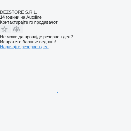
DEZSTORE S.R.L.
14
години на Autoline
Контактирајте го продавачот
Не може да пронајде резервен дел?
Испратете барање веднаш!
Нарачајте резервен дел