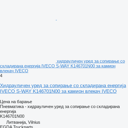
хидрауличен уред за сопирање со
складирана енергија IVECO S-WAY K146701N00 за камион
влекач IVECO
4
Хидрауличен уред за сопирање со складирана енергија
IVECO S-WAY K146701N00 за камион влекач IVECO
Цена на барање
Пневматика - хидрауличен уред за сопирање со складирана
енергија
K146701N00
Литванија, Vilnius
EGDA Truckparts