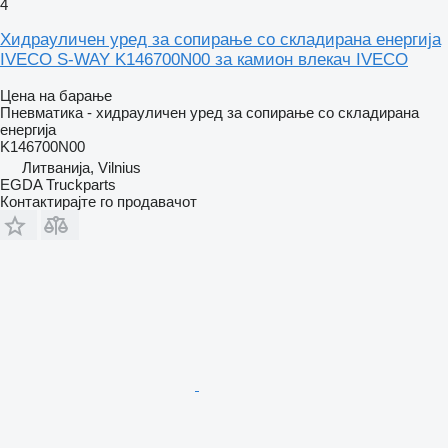
4
Хидрауличен уред за сопирање со складирана енергија
IVECO S-WAY K146700N00 за камион влекач IVECO
Цена на барање
Пневматика - хидрауличен уред за сопирање со складирана
енергија
K146700N00
Литванија, Vilnius
EGDA Truckparts
Контактирајте го продавачот