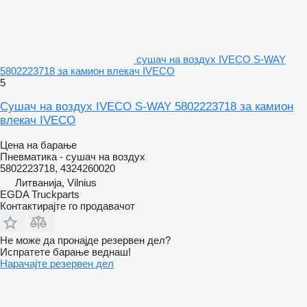
сушач на воздух IVECO S-WAY
5802223718 за камион влекач IVECO
5
Сушач на воздух IVECO S-WAY 5802223718 за камион
влекач IVECO
Цена на барање
Пневматика - сушач на воздух
5802223718, 4324260020
Литванија, Vilnius
EGDA Truckparts
Контактирајте го продавачот
Не може да пронајде резервен дел?
Испратете барање веднаш!
Нарачајте резервен дел