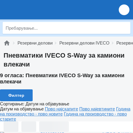
Резервни делови
Резервни делови IVECO
Резерв
Пневматики IVECO S-Way за камиони
влекачи
9 огласа:
Пневматики IVECO S-Way за камиони
влекачи
Филтер
Сортирање
:
Датум на објавување
Датум на објавување
Прво најскапите
Прво најевтините
Година
на производство - прво новите
Година на производство - прво
старите