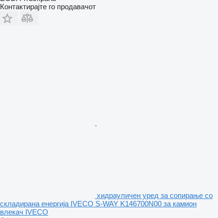
Контактирајте го продавачот
хидрауличен уред за сопирање со
складирана енергија IVECO S-WAY K146700N00 за камион
влекач IVECO