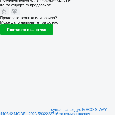
Przedsiębiorstwo Wielobranżowe MANTIS
Контактирајте го продавачот
Продавате техника или возила?
Може да го направите тоа со нас!
Поставете ваш оглас
сушач на воздух IVECO S WAY
440S42 MODEL 2023 5802223716 за камион влекач