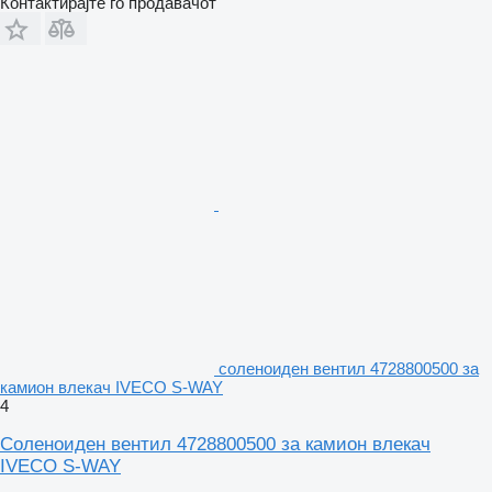
Контактирајте го продавачот
соленоиден вентил 4728800500 за
камион влекач IVECO S-WAY
4
Соленоиден вентил 4728800500 за камион влекач
IVECO S-WAY