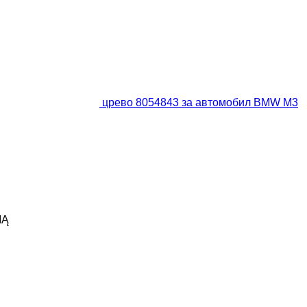
црево 8054843 за aвтомобил BMW M3
IĄ