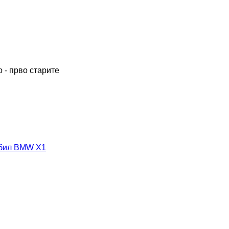
 - прво старите
обил BMW X1