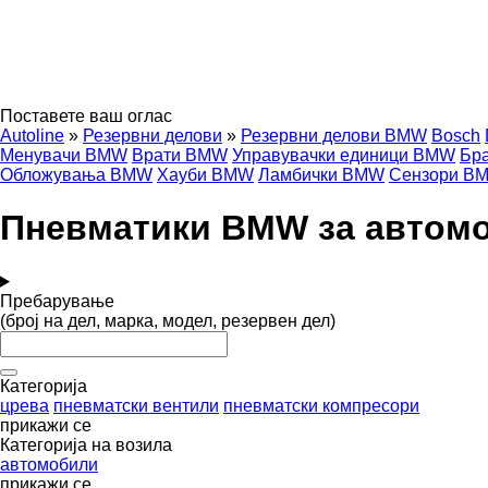
Поставете ваш оглас
Autoline
»
Резервни делови
»
Резервни делови BMW
Bosch
Менувачи BMW
Врати BMW
Управувачки единици BMW
Бр
Обложувања BMW
Хауби BMW
Ламбички BMW
Сензори B
Пневматики BMW за автом
Пребарување
(број на дел, марка, модел, резервен дел)
Категорија
црева
пневматски вентили
пневматски компресори
прикажи се
Категорија на возила
автомобили
прикажи се