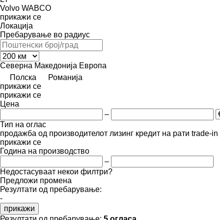
Volvo
WABCO
прикажи се
Локација
Пребарување во радиус
Северна Македонија
Европа
Полска
Романија
прикажи се
прикажи се
Цена
–
Тип на оглас
продажба
од производителот
лизинг
кредит
на рати
trade-i
прикажи се
Година на производство
–
Недостасуваат некои филтри?
Предложи промена
Резултати од пребарување:
-
прикажи
Резултати од пребарување:
5 огласа