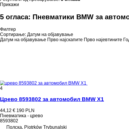
Прикажи
5 огласа:
Пневматики BMW за автом
Филтер
Сортирање
:
Датум на објавување
Датум на објавување
Прво најскапите
Прво најевтините
Го
4
Црево 8593802 за aвтомобил BMW X1
44,12 €
190 PLN
Пневматика - црево
8593802
Полска, Piotrków Trybunalski