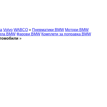
ia
Volvo
WABCO
»
Пневматики BMW
Мотори BMW
ила BMW
Фарови BMW
Комплети за поправка BMW
втомобили
»