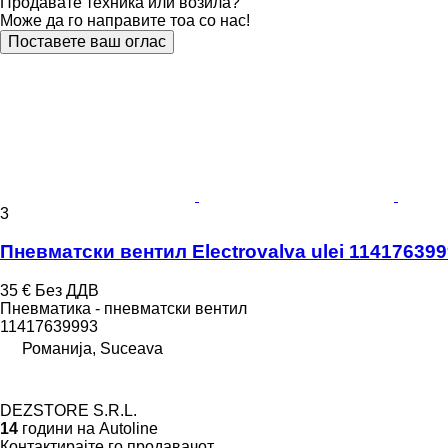
Продавате техника или возила?
Може да го направите тоа со нас!
Поставете ваш оглас
3
Пневматски вентил Electrovalva ulei 1141763
35 €
Без ДДВ
Пневматика - пневматски вентил
11417639993
Романија, Suceava
DEZSTORE S.R.L.
14
години на Autoline
Контактирајте го продавачот