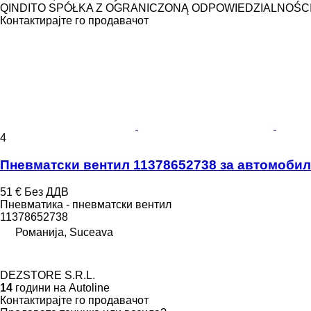
QINDITO SPÓŁKA Z OGRANICZONĄ ODPOWIEDZIALNOŚC
Контактирајте го продавачот
4
Пневматски вентил 11378652738 за aвтомоби
51 €
Без ДДВ
Пневматика - пневматски вентил
11378652738
Романија, Suceava
DEZSTORE S.R.L.
14
години на Autoline
Контактирајте го продавачот