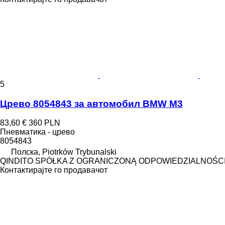
5
Црево 8054843 за aвтомобил BMW M3
83,60 €
360 PLN
Пневматика - црево
8054843
Полска, Piotrków Trybunalski
QINDITO SPÓŁKA Z OGRANICZONĄ ODPOWIEDZIALNOŚC
Контактирајте го продавачот