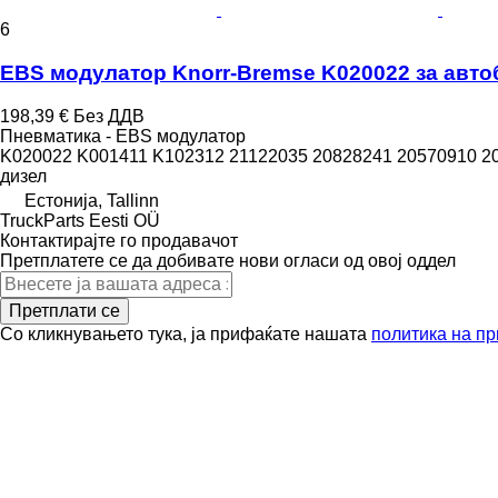
6
EBS модулатор Knorr-Bremse K020022 за автобус
198,39 €
Без ДДВ
Пневматика - EBS модулатор
K020022 K001411 K102312 21122035 20828241 20570910 20
дизел
Естонија, Tallinn
TruckParts Eesti OÜ
Контактирајте го продавачот
Претплатете се да добивате нови огласи од овој оддел
Претплати се
Со кликнувањето тука, ја прифаќате нашата
политика на пр