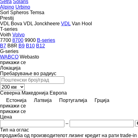
Setra
Solaris
Alpino
Urbino
Sorl
Spheros
Temsa
Prestij
VDL Bova
VDL Jonckheere
VDL
Van Hool
T-series
Voith
Volvo
7700
8700
9900
B-series
B7
B8R
B9
B10
B12
G-series
WABCO
Webasto
прикажи се
Локација
Пребарување во радиус
Северна Македонија
Европа
Естонија
Латвија
Португалија
Грција
прикажи се
прикажи се
Цена
–
Тип на оглас
продажба
од производителот
лизинг
кредит
на рати
trade-i