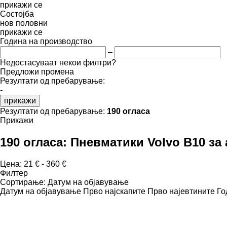
прикажи се
Состојба
нов
половни
прикажи се
Година на производство
–
Недостасуваат некои филтри?
Предложи промена
Резултати од пребарување:
-
прикажи
Резултати од пребарување:
190 огласа
Прикажи
190 огласа:
Пневматики Volvo B10 за
Цена:
21 € - 360 €
Филтер
Сортирање
:
Датум на објавување
Датум на објавување
Прво најскапите
Прво најевтините
Го