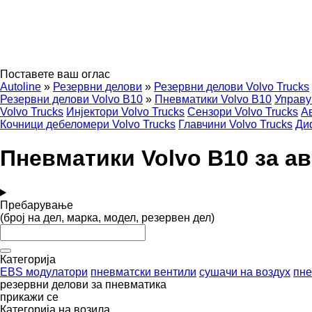
Поставете ваш оглас
Autoline
»
Резервни делови
»
Резервни делови Volvo Trucks
Резервни делови Volvo B10
»
Пневматики Volvo B10
Управу
Volvo Trucks
Инјектори Volvo Trucks
Сензори Volvo Trucks
Ав
Кочници дебеломери Volvo Trucks
Главчини Volvo Trucks
Ди
Пневматики Volvo B10 за а
Пребарување
(број на дел, марка, модел, резервен дел)
Категорија
EBS модулатори
пневматски вентили
сушачи на воздух
пне
резервни делови за пневматика
прикажи се
Категорија на возила