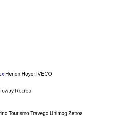
ex
Herion
Hoyer
IVECO
roway
Recreo
rino
Tourismo
Travego
Unimog
Zetros