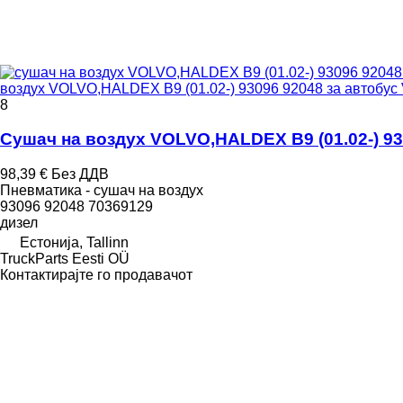
воздух VOLVO,HALDEX B9 (01.02-) 93096 92048 за автобус Vo
8
Сушач на воздух VOLVO,HALDEX B9 (01.02-) 9309
98,39 €
Без ДДВ
Пневматика - сушач на воздух
93096 92048 70369129
дизел
Естонија, Tallinn
TruckParts Eesti OÜ
Контактирајте го продавачот