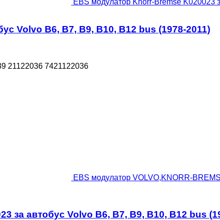
EBS модулатор Knorr-Bremse K020023 за 
 Volvo B6, B7, B9, B10, B12 bus (1978-2011)
9 21122036 7421122036
EBS модулатор VOLVO,KNORR-BREMSE K0
 автобус Volvo B6, B7, B9, B10, B12 bus (19