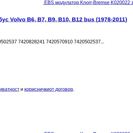
EBS модулатор Knorr-Bremse K020022 за 
 Volvo B6, B7, B9, B10, B12 bus (1978-2011)
502537 7420828241 7420570910 7420502537...
иватност
и
корисничкиот договор
.