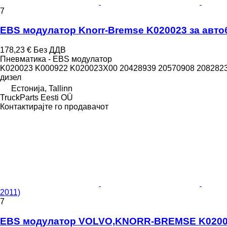
7
EBS модулатор Knorr-Bremse K020023 за автобус
178,23 €
Без ДДВ
Пневматика - EBS модулатор
K020023 K000922 K020023X00 20428939 20570908 2082823
дизел
Естонија, Tallinn
TruckParts Eesti OÜ
Контактирајте го продавачот
2011)
7
EBS модулатор VOLVO,KNORR-BREMSE K020023 за