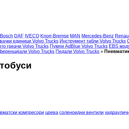
Bosch
DAF
IVECO
Knorr-Bremse
MAN
Mercedes-Benz
Renaul
вачки единици Volvo Trucks
Инструмент табли Volvo Trucks
то греачи Volvo Trucks
Пумпи AdBlue Volvo Trucks
EBS моду
ференцијали Volvo Trucks
Педали Volvo Trucks
»
Пневматик
втобуси
вматски компресори
црева
соленоидни вентили
хидрауличн