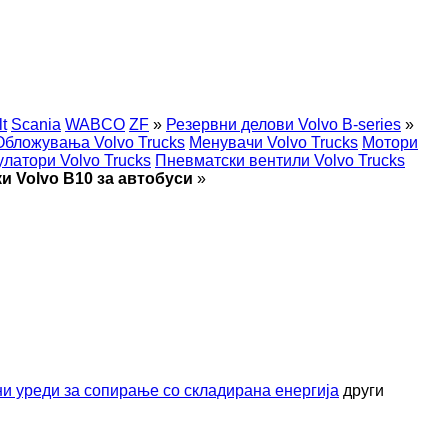
t
Scania
WABCO
ZF
»
Резервни делови Volvo B-series
»
Обложувања Volvo Trucks
Менувачи Volvo Trucks
Мотори
латори Volvo Trucks
Пневматски вентили Volvo Trucks
и Volvo B10 за автобуси
»
и уреди за сопирање со складирана енергија
други