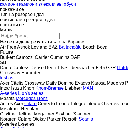
камиони
камиони влекачи
автобуси
прикажи се
Тип на резервен дел
оригинален резервен дел
прикажи се
Марка
Не се најдени резултати за ова барање
Air Fren
Ashok Leyland
BAZ
Baltacıoğlu
Bosch
Bova
Futura
Bürkert
Camozzi
Carrier
Cummins
DAF
SB
Dana
Danfoss
Denso
Deutz
EKS
Eberspächer
Febi
GSR
Hald
Crossway
Eurorider
Irisbus
Axer
Citelis
Crossway
Daily
Domino
Evadys
Karosa
Magelys
P
Irizar
Isuzu
Knorr
Knorr-Bremse
Liebherr
MAN
A-series
Lion's series
Masats
Mercedes-Benz
Actros
Axor
Citaro
Conecto
Econic
Integro
Intouro
O-series
Tou
Metalmec
Neoplan
Cityliner
Jetliner
Megaliner
Skyliner
Starliner
Norgren
Optare
Otokar
Parker
Rexroth
Scania
K-series
L-series