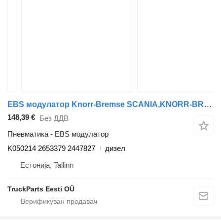
EBS модулатор Knorr-Bremse SCANIA,KNORR-BREMSE CROSSWAY (01.06-) K050214 за автобус Irisbus Arway, Crossway, Crealis, Magelys, Proway, Daily Tourys (2006-)
148,39 €
Без ДДВ
Пневматика - EBS модулатор
K050214 2653379 2447827
дизел
Естонија, Tallinn
TruckParts Eesti OÜ