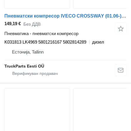
Пневматски компресор IVECO CROSSWAY (01.06-) K031813 LK4969 за автобус Irisbus Arway, Crossway, Crealis, Magelys, Proway, Daily Tourys (2006-)
149,19 €
Без ДДВ
Пневматика - пневматски компресор
K031813 LK4969 5801216167 5802814289
дизел
Естонија, Tallinn
TruckParts Eesti OÜ