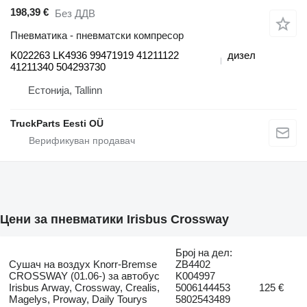
198,39 €
Без ДДВ
Пневматика - пневматски компресор
K022263 LK4936 99471919 41211122
дизел
41211340 504293730
Естонија, Tallinn
TruckParts Eesti OÜ
Цени за пневматики Irisbus Crossway
Број на дел:
Сушач на воздух Knorr-Bremse
ZB4402
CROSSWAY (01.06-) за автобус
K004997
Irisbus Arway, Crossway, Crealis,
5006144453
125 €
Magelys, Proway, Daily Tourys
5802543489