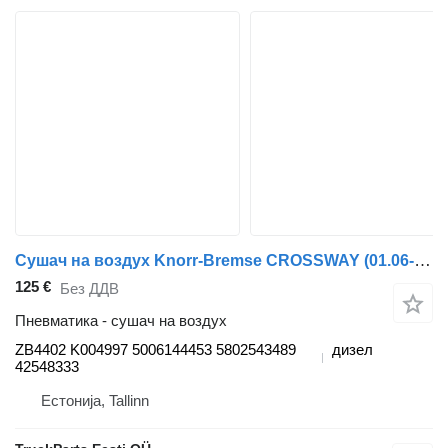
Сушач на воздух Knorr-Bremse CROSSWAY (01.06-) ZB4402 K004997 за автобус Irisbus Arway, Crossway, Crealis, Magelys, Proway, Daily Tourys (2006-)
125 €
Без ДДВ
Пневматика - сушач на воздух
ZB4402 K004997 5006144453 5802543489
дизел
42548333
Естонија, Tallinn