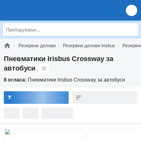
Резервни делови
Резервни делови Irisbus
Резервн
Пневматики Irisbus Crossway за
автобуси
8 огласа:
Пневматики Irisbus Crossway за автобуси