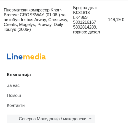
Број на дел:
Пневматски компресор Knorr-
K031813
Bremse CROSSWAY (01.06-) за
LK4969
автобус Irisbus Arway, Crossway,
149,19 €
5801216167
Crealis, Magelys, Proway, Daily
5802814289,
Tourys (2006-)
гориво: дизел
Компанија
За нас
Помош
Контакти
Северна Македонија / македонски