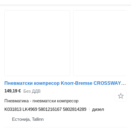
Пневматски компресор Knorr-Bremse CROSSWAY (01.06-) K031813 LK4969 за автобус Irisbus Arway, Crossway, Crealis, Magelys, Proway, Daily Tourys (2006-)
149,19 €
Без ДДВ
Пневматика - пневматски компресор
K031813 LK4969 5801216167 5802814289
дизел
Естонија, Tallinn