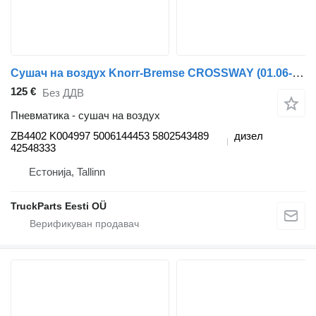
Сушач на воздух Knorr-Bremse CROSSWAY (01.06-) ZB4402 K004997 за автобус Irisbus Arway, Crossway, Crealis, Magelys, Proway, Daily Tourys (2006-)
125 €
Без ДДВ
Пневматика - сушач на воздух
ZB4402 K004997 5006144453 5802543489
дизел
42548333
Естонија, Tallinn
TruckParts Eesti OÜ