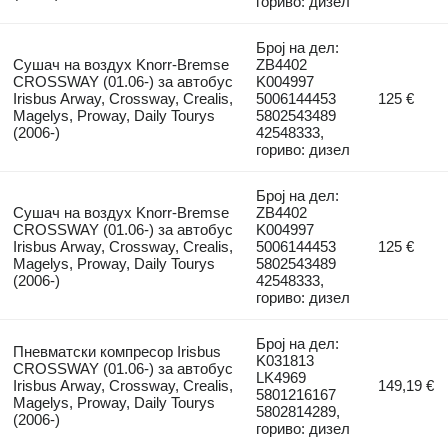
гориво: дизел
Број на дел:
Сушач на воздух Knorr-Bremse
ZB4402
CROSSWAY (01.06-) за автобус
K004997
Irisbus Arway, Crossway, Crealis,
5006144453
125 €
Magelys, Proway, Daily Tourys
5802543489
(2006-)
42548333,
гориво: дизел
Број на дел:
Сушач на воздух Knorr-Bremse
ZB4402
CROSSWAY (01.06-) за автобус
K004997
Irisbus Arway, Crossway, Crealis,
5006144453
125 €
Magelys, Proway, Daily Tourys
5802543489
(2006-)
42548333,
гориво: дизел
Број на дел:
Пневматски компресор Irisbus
K031813
CROSSWAY (01.06-) за автобус
LK4969
Irisbus Arway, Crossway, Crealis,
149,19 €
5801216167
Magelys, Proway, Daily Tourys
5802814289,
(2006-)
гориво: дизел