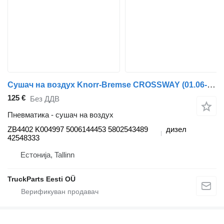
Сушач на воздух Knorr-Bremse CROSSWAY (01.06-) ZB4402 K004997 за автобус Irisbus Arway, Crossway, Crealis, Magelys, Proway, Daily Tourys (2006-)
125 €
Без ДДВ
Пневматика - сушач на воздух
ZB4402 K004997 5006144453 5802543489
дизел
42548333
Естонија, Tallinn
TruckParts Eesti OÜ