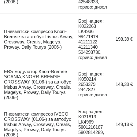
(2006-)
42548333,
гориво: дизел
Број на дел:
K022263
Пневматски компресор Knorr-
LK4936
Bremse за автобус Irisbus Arway,
99471919
198,39 €
Crossway, Crealis, Magelys,
41211122
Proway, Daily Tourys (2006-)
41211340
504293730,
гориво: дизел
EBS модулатор Knorr-Bremse
Број на дел:
SCANIA,KNORR-BREMSE
K050214
CROSSWAY (01.06-) за автобус
2653379
148,39 €
Irisbus Arway, Crossway, Crealis,
2447827,
Magelys, Proway, Daily Tourys
гориво: дизел
(2006-)
Број на дел:
Пневматски компресор IVECO
K031813
CROSSWAY (01.06-) за автобус
LK4969
Irisbus Arway, Crossway, Crealis,
149,19 €
5801216167
Magelys, Proway, Daily Tourys
5802814289,
(2006-)