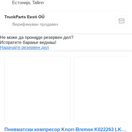
Естонија, Tallinn
TruckParts Eesti OÜ
Не може да пронајде резервен дел?
Испратете барање веднаш!
Нарачајте резервен дел
Пневматски компресор Knorr-Bremse K022263 LK4936 за автобус Irisbus Arway, Crossway, Crealis, Magelys, Proway, Daily Tourys (2006-)