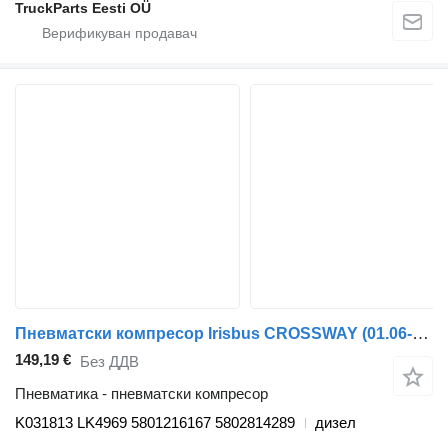
TruckParts Eesti OÜ
Пневматски компресор Irisbus CROSSWAY (01.06-) K031813 LK4969 за автобус Irisbus Arway, Crossway, Crealis, Magelys, Proway, Daily Tourys (2006-)
149,19 €
Без ДДВ
Пневматика - пневматски компресор
K031813 LK4969 5801216167 5802814289
дизел